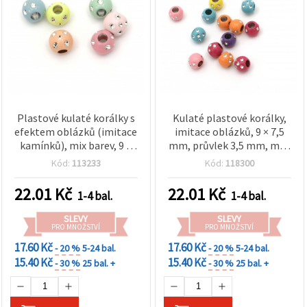
Plastové kulaté korálky s
Kulaté plastové korálky,
efektem oblázků (imitace
imitace oblázků, 9 × 7,5
kamínků), mix barev, 9 ×
mm, průvlek 3,5 mm, mix,
7,5 mm, velký průvlek 3,5
20 g (cca 67 ks)
Kód:
113233
Kód:
118300
mm, 20 g (~65 ks) – na
šperky, náramky,
22.01
Kč
22.01
Kč
1-4 bal.
1-4 bal.
náhrdelníky, makramé a
dekorace
SLEVY
SLEVY
PRO MNOŽSTVÍ
PRO MNOŽSTVÍ
17.60 Kč
17.60 Kč
- 20 %
5-24 bal.
- 20 %
5-24 bal.
15.40 Kč
15.40 Kč
- 30 %
25 bal. +
- 30 %
25 bal. +