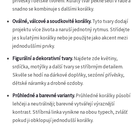
přívěsky i dětské tvoření. Kulatý tvar pěkně sedí v řadě a
snadno se kombinuje s dalšími korálky.
Oválné, válcové a soudkovité korálky.
Tyto tvary dodají
projektu více života a naruší jednotný rytmus. Střídejte
je s kulatými korálky nebo je použijte jako akcent mezi
jednoduššími prvky.
Figurální a dekorativní tvary.
Najdete zde květiny,
srdíčka, motýlky a další tvary se stříbrným detailem.
Skvěle se hodí na dárkové doplňky, sezónní přívěsky,
dětské náramky a drobné ozdoby.
Průhledné a barevné varianty.
Průhledné korálky působí
lehčeji a neutrálněji; barevné vytvářejí výraznější
kontrast. Stříbrná linka vynikne na obou typech, zvlášť
pokud ji obklopují jednodušší korálky.