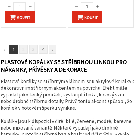
KOUPIT
KOUPIT
‹
1
2
3
4
›
PLASTOVÉ KORÁLKY SE STŘÍBRNOU LINKOU PRO
NÁRAMKY, PŘÍVĚSKY A DEKORACE
Plastové korálky se stříbrným vláknem jsou akrylové korálky s
dekorativním stříbrným akcentem na povrchu. Efekt může
vypadat jako tenký proužek, vystouplá linka, kovový vzor
nebo drobné stříbrné detaily. Právě tento akcent způsobí, že
korálek v hotovém šperku vynikne.
Korálky jsou k dispozici v čiré, bílé, červené, modré, barevné
nebo mixované variantě. Některé vypadají jako drobné
kamínky, protože stříbrná barva hezky odráží světlo. Skvěle