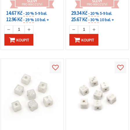
SLEVY
SLEVY
PRO MNOŽSTVÍ
PRO MNOŽSTVÍ
14.67 Kč
29.34 Kč
- 20 %
5-9 bal.
- 20 %
5-9 bal.
12.96 Kč
25.67 Kč
- 29 %
10 bal. +
- 30 %
10 bal. +
KOUPIT
KOUPIT