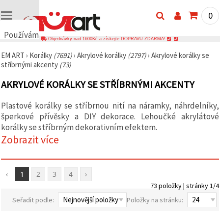
0
Používáme
Objednávky nad 1600Kč a získejte DOPRAVU ZDARMA!
cookies
EM ART
›
Korálky
(7691)
›
Akrylové korálky
(2797)
›
Akrylové korálky se
🍪
stříbrnými akcenty
(73)
Používáme
cookies a
AKRYLOVÉ KORÁLKY SE STŘÍBRNÝMI AKCENTY
podobné
technologie,
abychom
Plastové korálky se stříbrnou nití na náramky, náhrdelníky,
zajistili
správné
šperkové přívěsky a DIY dekorace. Lehoučké akrylátové
fungování
korálky se stříbrným dekorativním efektem.
webu,
Zobrazit více
zlepšili vaše
prostředí
při jeho
používání a
s vaším
‹
1
2
3
4
›
souhlasem
analyzovali
73 položky | stránky 1/4
návštěvnost
Seřadit podle:
Položky na stránku:
a
zobrazovali
relevantnější