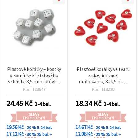
Plastové korálky – kostky
Plastové korálky ve tvaru
s kamínky křišťálového
srdce, imitace
vzhledu, 8,5 mm, průvlek
drahokamu, 8×4,5 mm,
1 mm, bílé, 20 g (cca 40
průvlek 1,5 mm, červené –
Kód:
123647
Kód:
113220
ks)
20 g (~140 ks)
24.45
Kč
18.34
Kč
1-4 bal.
1-4 bal.
SLEVY
SLEVY
PRO MNOŽSTVÍ
PRO MNOŽSTVÍ
19.56 Kč
14.67 Kč
- 20 %
5-24 bal.
- 20 %
5-24 bal.
17.12 Kč
12.96 Kč
- 30 %
25 bal. +
- 29 %
25 bal. +