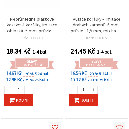
Neprůhledné plastové
Kulaté korálky – imitace
kostkové korálky, imitace
drahých kamenů, 6 mm,
oblázků, 6 mm, průvlek 3
průvlek 1,5 mm, mix barev
mm, bílá – 20 g (cca 104
– 20 g (~200 ks)
Kód:
118310
Kód:
118315
ks)
18.34
Kč
24.45
Kč
1-4 bal.
1-4 bal.
SLEVY
SLEVY
PRO MNOŽSTVÍ
PRO MNOŽSTVÍ
14.67 Kč
19.56 Kč
- 20 %
5-24 bal.
- 20 %
5-24 bal.
12.96 Kč
17.12 Kč
- 29 %
25 bal. +
- 30 %
25 bal. +
KOUPIT
KOUPIT