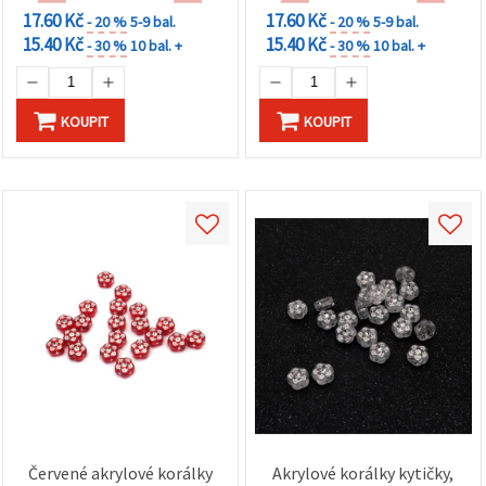
na tlačítko
17.60 Kč
17.60 Kč
"Uložit"
- 20 %
5-9 bal.
- 20 %
5-9 bal.
15.40 Kč
15.40 Kč
- 30 %
10 bal. +
- 30 %
10 bal. +
Přijmout
vše
KOUPIT
KOUPIT
Nastavení
Červené akrylové korálky
Akrylové korálky kytičky,