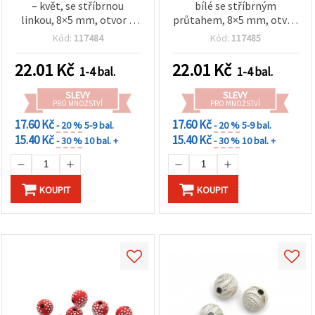
– květ, se stříbrnou
bílé se stříbrným
linkou, 8×5 mm, otvor 1
průtahem, 8×5 mm, otvor
mm, 20 g (cca 100 ks)
1 mm – 20 g (~100 ks)
Kód:
117484
Kód:
117485
22.01
Kč
22.01
Kč
1-4 bal.
1-4 bal.
SLEVY
SLEVY
PRO MNOŽSTVÍ
PRO MNOŽSTVÍ
17.60 Kč
17.60 Kč
- 20 %
5-9 bal.
- 20 %
5-9 bal.
15.40 Kč
15.40 Kč
- 30 %
10 bal. +
- 30 %
10 bal. +
KOUPIT
KOUPIT