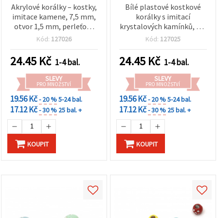
Akrylové korálky – kostky,
Bílé plastové kostkové
imitace kamene, 7,5 mm,
korálky s imitací
otvor 1,5 mm, perleťově
krystalových kamínků, 7,5
bílá – 20 g (~45 ks)
mm, průvlek 1,5 mm – 20
Kód:
127026
Kód:
127025
g (cca 45 ks)
24.45
Kč
24.45
Kč
1-4 bal.
1-4 bal.
SLEVY
SLEVY
PRO MNOŽSTVÍ
PRO MNOŽSTVÍ
19.56 Kč
19.56 Kč
- 20 %
5-24 bal.
- 20 %
5-24 bal.
17.12 Kč
17.12 Kč
- 30 %
25 bal. +
- 30 %
25 bal. +
KOUPIT
KOUPIT