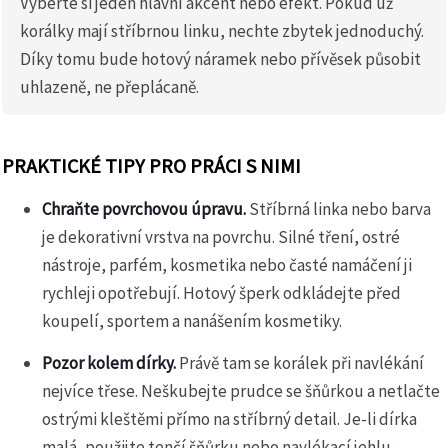
Vyberte si jeden hlavní akcent nebo efekt. Pokud už
korálky mají stříbrnou linku, nechte zbytek jednoduchý.
Díky tomu bude hotový náramek nebo přívěsek působit
uhlazeně, ne přeplácaně.
PRAKTICKÉ TIPY PRO PRÁCI S NIMI
Chraňte povrchovou úpravu.
Stříbrná linka nebo barva
je dekorativní vrstva na povrchu. Silné tření, ostré
nástroje, parfém, kosmetika nebo časté namáčení ji
rychleji opotřebují. Hotový šperk odkládejte před
koupelí, sportem a nanášením kosmetiky.
Pozor kolem dírky.
Právě tam se korálek při navlékání
nejvíce třese. Neškubejte prudce se šňůrkou a netlačte
ostrými kleštěmi přímo na stříbrný detail. Je-li dírka
malá, použijte tenčí šňůrku nebo navlékací jehlu –