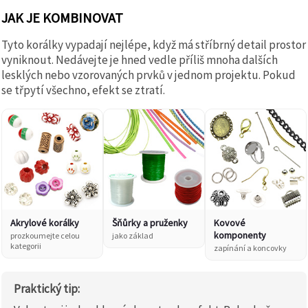
JAK JE KOMBINOVAT
Tyto korálky vypadají nejlépe, když má stříbrný detail prostor
vyniknout. Nedávejte je hned vedle příliš mnoha dalších
lesklých nebo vzorovaných prvků v jednom projektu. Pokud
se třpytí všechno, efekt se ztratí.
Akrylové korálky
Šňůrky a pruženky
Kovové
komponenty
prozkoumejte celou
jako základ
kategorii
zapínání a koncovky
Praktický tip: