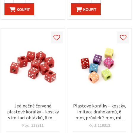
KOUPIT
KOUPIT
Jedinečné červené
Plastové korálky – kostky,
plastové korálky – kostky
imitace drahokamů, 6
s imitací oblázků, 6 mm,
mm, průvlek 3 mm, mix
průvlek 3 mm – 20 g (cca
barev – 20 g (~95 ks)
Kód:
118311
Kód:
118312
104 ks) – ideální na