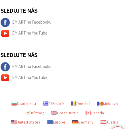
SLEDUJTE NÁS
EM ART na Facebooku
EM ART na YouTube
SLEDUJTE NÁS
EM ART na Facebooku
EM ART na YouTube
Български
Ελληνικά
Română
Moldova
Κύπρος
Great Britain
Canada
United States
Europe
Germany
Austria