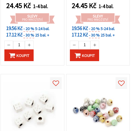
kreativní šperky a
24.45
Kč
24.45
Kč
1-4 bal.
1-4 bal.
zábavné DIY projekty
SLEVY
SLEVY
PRO MNOŽSTVÍ
PRO MNOŽSTVÍ
19.56 Kč
19.56 Kč
- 20 %
5-24 bal.
- 20 %
5-24 bal.
17.12 Kč
17.12 Kč
- 30 %
25 bal. +
- 30 %
25 bal. +
KOUPIT
KOUPIT