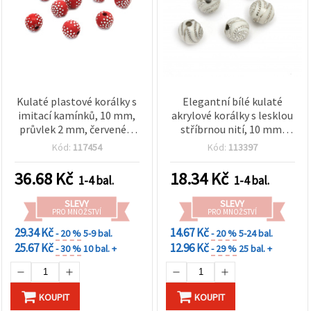
Kulaté plastové korálky s
Elegantní bílé kulaté
imitací kamínků, 10 mm,
akrylové korálky s lesklou
průvlek 2 mm, červené –
stříbrnou nití, 10 mm,
50 g (~85 ks)
průvlek 2 mm – 20 g (cca
Kód:
117454
Kód:
113397
38 ks) – pro výrobu
dekorativní bižuterie a
36.68
Kč
18.34
Kč
1-4 bal.
1-4 bal.
kreativní DIY tvoření
SLEVY
SLEVY
PRO MNOŽSTVÍ
PRO MNOŽSTVÍ
29.34 Kč
14.67 Kč
- 20 %
5-9 bal.
- 20 %
5-24 bal.
25.67 Kč
12.96 Kč
- 30 %
10 bal. +
- 29 %
25 bal. +
KOUPIT
KOUPIT