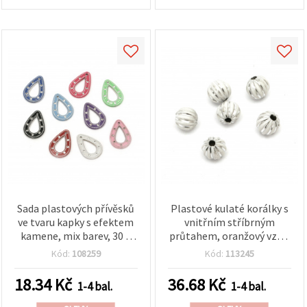
Sada plastových přívěsků
Plastové kulaté korálky s
ve tvaru kapky s efektem
vnitřním stříbrným
kamene, mix barev, 30 ×
průtahem, oranžový vzor,
20 × 2,5 mm, průvlek 1
10 mm, otvor 2 mm, bílé,
Kód:
108259
Kód:
113245
mm, 20 ks – komponenty
na výrobu šperků a
pro výrobu šperků,
dekorace – 50 g (~95 ks)
18.34
Kč
36.68
Kč
1-4 bal.
1-4 bal.
náušnic, náhrdelníků, DIY
a ruční tvoření