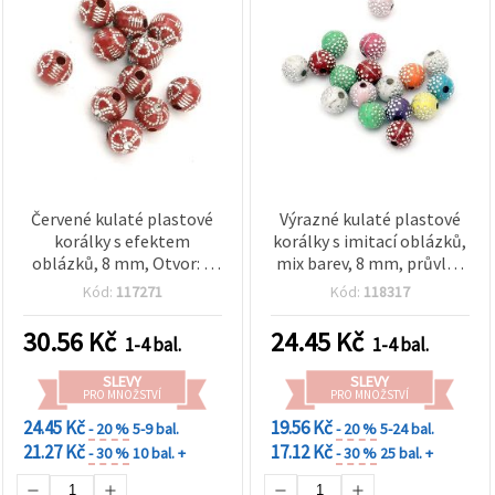
Červené kulaté plastové
Výrazné kulaté plastové
korálky s efektem
korálky s imitací oblázků,
oblázků, 8 mm, Otvor: 2
mix barev, 8 mm, průvlek
mm, 50 g (cca 190 ks)
2 mm – 20 g (~75 ks) –
Kód:
117271
Kód:
118317
ideální na šperky s
přírodním vzhledem a
30.56
Kč
24.45
Kč
1-4 bal.
1-4 bal.
kreativní DIY projekty
SLEVY
SLEVY
PRO MNOŽSTVÍ
PRO MNOŽSTVÍ
24.45 Kč
19.56 Kč
- 20 %
5-9 bal.
- 20 %
5-24 bal.
21.27 Kč
17.12 Kč
- 30 %
10 bal. +
- 30 %
25 bal. +