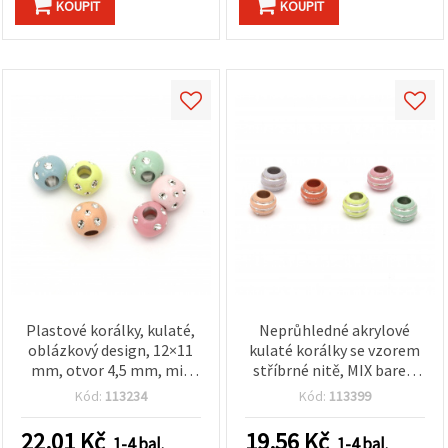
KOUPIT
KOUPIT
Plastové korálky, kulaté,
Neprůhledné akrylové
oblázkový design, 12×11
kulaté korálky se vzorem
mm, otvor 4,5 mm, mix
stříbrné nitě, MIX barev,
barev – 20 g (~25 ks)
9,5×7 mm, otvor 5 mm –
Kód:
113234
Kód:
113399
20 g (~60 ks)
22.01
Kč
19.56
Kč
1-4 bal.
1-4 bal.