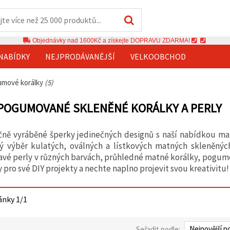
Objednávky nad 1600Kč a získejte DOPRAVU ZDARMA!
NABÍDKY
NEJPRODÁVANĚJŠÍ
VELKOOBCHOD
umové korálky
(5)
POGUMOVANÉ SKLENĚNÉ KORÁLKY A PERLY
učně vyráběné šperky jedinečných designů s naší nabídkou m
ký výběr kulatých, oválných a lístkových matných skleněných
ravé perly v různých barvách, průhledné matné korálky, pogumo
 pro své DIY projekty a nechte naplno projevit svou kreativitu!
ánky 1/1
Seřadit podle: