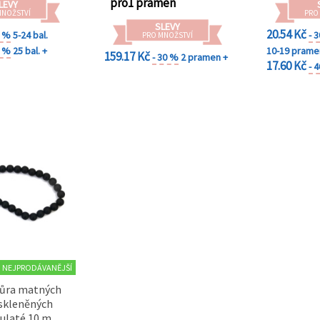
pro1 pramen
LEVY
MNOŽSTVÍ
PRO
SLEVY
20.54 Kč
0 %
5-24 bal.
- 
PRO MNOŽSTVÍ
0 %
25 bal. +
10-19 prame
159.17 Kč
- 30 %
2 pramen +
17.60 Kč
- 
NEJPRODÁVANĚJŠÍ
ňůra matných
 skleněných
kulaté 10 mm,