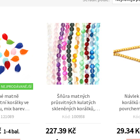
NEJPRODÁVANĚJŠÍ
né matně
Šňůra matných
Návlek
tní korálky ve
průsvitných kulatých
korálků 
u, mix barev,
skleněných korálků,
povrchem
m, otvor 1,5
duhový mix barev, 12 mm,
barva, 
:
121089
Kód:
100958
Kó
 (~170 ks) –
otvor 1 mm, cca 38 ks, DIY
průvlek 1
írodní akcenty
materiál na výrobu
(cca 115 
č
227.39
Kč
29.34
K
1-4 bal.
y a kreativní
šperků
š
oření