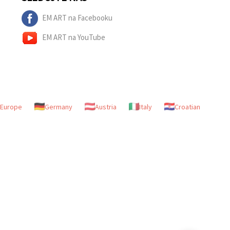
EM ART na Facebooku
EM ART na YouTube
Europe
Germany
Austria
Italy
Croatian