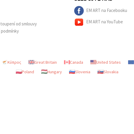
EM ART na Facebooku
EM ART na YouTube
dstoupení od smlouvy
í podmínky
Κύπρος
Great Britain
Canada
United States
Poland
Hungary
Slovenia
Slovakia