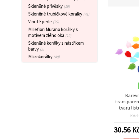
obsah a
Skleněné přívěsky
(19)
reklamu, a
to i s
Skleněné trubičkové korálky
(41)
pomocí
Vinuté perle
(39)
našich
partnerů
Millefiori Murano korálky s
pro
motivem zlého oka
(12)
analýzu a
marketing.
Skleněné korálky s nástřikem
barvy
(5)
Můžete
souhlasit s
Mikrokorálky
(48)
použitím
všech
cookies
kliknutím
na
"Přijmout
vše!" Nebo
můžete
Barev
uvést své
transparen
preference v
tvaru list
Nastavení
21×14×5 m
výběrem
Kód
daného
mm, 50 g
typu
výrazné př
30.56
K
cookies a
pro šperk
kliknutím
tv