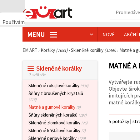
Používáme
cookies
MENU
NOVÉ
AKČNÍ 
🍪
Používáme
cookies a
EM ART
›
Korálky
(7691)
›
Skleněné korálky
(1569)
›
Matné a g
podobné
technologie,
abychom
MATNÉ A 
Skleněné korálky
zajistili
správné
Zavřít vše
fungování
Vytvářejte r
webu,
Skleněné rokajlové korálky
(934)
zlepšili vaše
Objevte širo
prostředí
Šňůry z broušených krystalů
imitujících p
při jeho
(116)
matné korálky
používání a
Matné a gumové korálky
(5)
s vaším
souhlasem
Šňůry skleněných korálků
(197)
analyzovali
5 položky | str
Skleněné zlomkové korálky
návštěvnost
(26)
a
Skleněné křišťálové korálky
(7)
zobrazovali
relevantnější
Skleněné perlové korálky
(120)