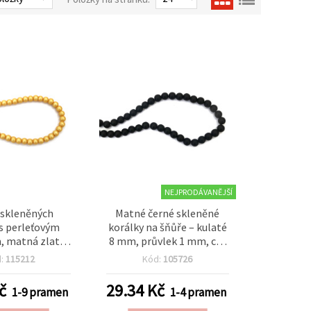
NEJPRODÁVANĚJŠÍ
 skleněných
Matné černé skleněné
s perleťovým
korálky na šňůře – kulaté
, matná zlatá
8 mm, průvlek 1 mm, cca
kulaté 8 mm,
100 ks pro moderní a
d:
115212
Kód:
105726
 mm, cca 80 cm
elegantní výrobu šperků
ks), pro výrobu
č
29.34
Kč
1-9 pramen
1-4 pramen
perků