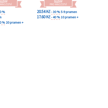
SLEVY
SLEVY
 MNOŽSTVÍ
PRO MNOŽSTVÍ
20.54 Kč
30 %
- 30 %
5-9 pramen
17.60 Kč
n
- 40 %
10 pramen +
40 %
20 pramen +