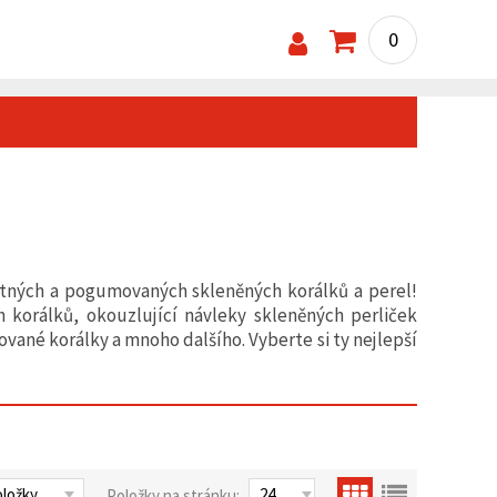
0
atných a pogumovaných skleněných korálků a perel!
 korálků, okouzlující návleky skleněných perliček
vané korálky a mnoho dalšího. Vyberte si ty nejlepší
Položky na stránku: