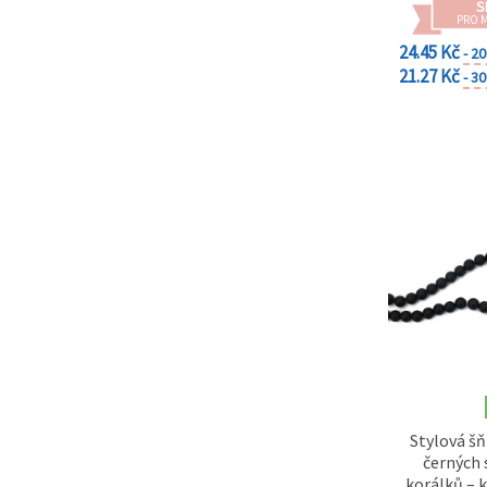
na tlačítko
S
"Uložit"
PRO 
24.45 Kč
- 2
21.27 Kč
Přijmout
- 3
vše
Nastavení
Stylová š
černých
korálků – 