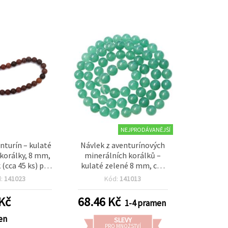
NEJPRODÁVANĚJŠÍ
enturín – kulaté
Návlek z aventurínových
korálky, 8 mm,
minerálních korálků –
 (cca 45 ks) pro
kulaté zelené 8 mm, cca
 šperků, DIY
32 ks pro elegantní
d:
141023
Kód:
141013
a náhrdelníků
výrobu šperků
Kč
68.46
Kč
1-4 pramen
en
SLEVY
PRO MNOŽSTVÍ