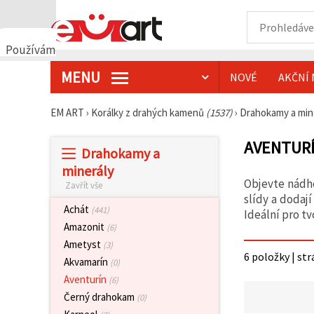
Používáme
cookies
MENU
NOVÉ
AKČNÍ 
🍪
Používáme
cookies a
EM ART
›
Korálky z drahých kamenů
(1537)
›
Drahokamy a min
podobné
technologie,
abychom
AVENTURÍ
Drahokamy a
zajistili
správné
minerály
fungování
Objevte nádhe
Zavřít vše
webu,
zlepšili vaše
slídy a dodaj
prostředí
Achát
(441)
Ideální pro t
při jeho
Amazonit
(6)
používání a
s vaším
Ametyst
(3)
souhlasem
6 položky | str
Akvamarín
(0)
analyzovali
návštěvnost
Aventurín
(6)
a
Černý drahokam
(0)
zobrazovali
relevantnější