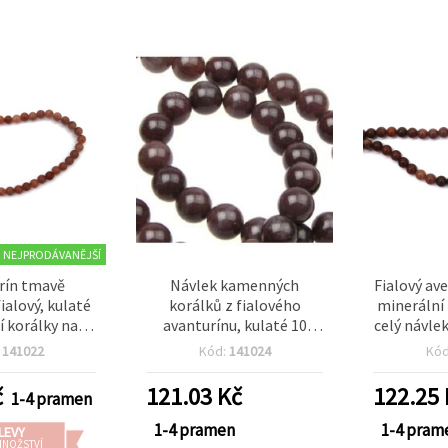
NEJPRODÁVANĚJŠÍ
rín tmavě
Návlek kamenných
Fialový av
ialový, kulaté
korálků z fialového
minerální 
í korálky na
avanturínu, kulaté 10
celý návlek
 mm, cca 60 ks
mm, cca 36 ks, pro výrobu
výrobu
:
141022
Kód:
141024
Kó
šperků, korálkování,
náramků 
náramky a náhrdelníky
č
121.03
Kč
122.25
1-4 pramen
1-4 pramen
1-4 pram
LEVY
MNOŽSTVÍ