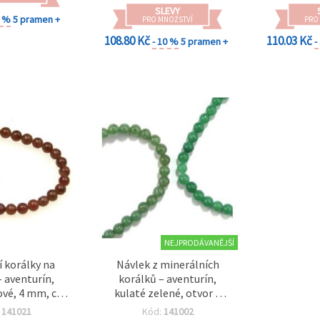
SLEVY
0 %
5 pramen +
PRO MNOŽSTVÍ
PRO
108.80 Kč
110.03 Kč
- 10 %
5 pramen +
-
NEJPRODÁVANĚJŠÍ
í korálky na
Návlek z minerálních
– aventurín,
korálků – aventurín,
lové, 4 mm, cca
kulaté zelené, otvor 1
5 ks
mm, 6 mm, cca 62 ks
:
141021
Kód:
141002