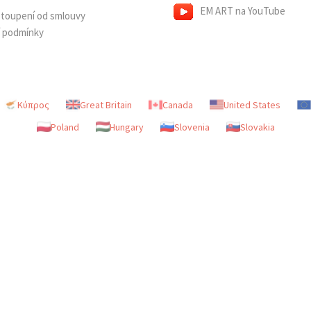
EM ART na YouTube
dstoupení od smlouvy
í podmínky
Κύπρος
Great Britain
Canada
United States
Poland
Hungary
Slovenia
Slovakia