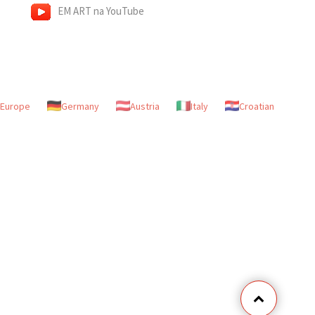
EM ART na YouTube
Europe
Germany
Austria
Italy
Croatian