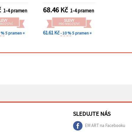
č
68.46
Kč
1-4 pramen
1-4 pramen
LEVY
SLEVY
MNOŽSTVÍ
PRO MNOŽSTVÍ
61.61 Kč
0 %
5 pramen +
- 10 %
5 pramen +
SLEDUJTE NÁS
EM ART na Facebooku