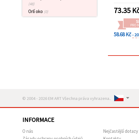
(48)
73.35
K
Orlí oko
(0)
S
PRO 
58.68 Kč
- 2
© 2004 - 2026 EM ART Všechna práva vyhrazena..
INFORMACE
O nás
Nejčastější dotazy
Zásady ochrany osobních údajů
Kontakty