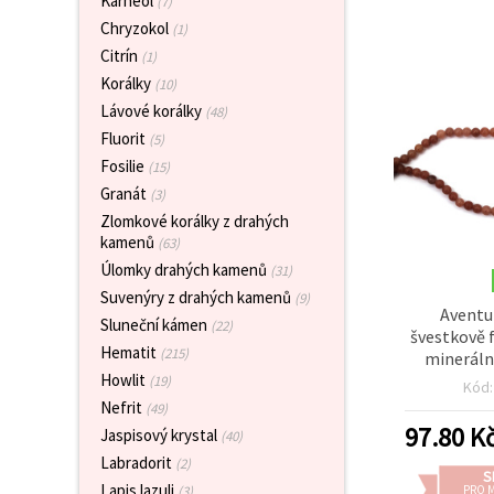
Karneol
(7)
obsah a
Chryzokol
reklamu, a
(1)
to i s
Citrín
(1)
pomocí
našich
Korálky
(10)
partnerů
Lávové korálky
(48)
pro
analýzu a
Fluorit
(5)
marketing.
Fosilie
(15)
Můžete
Granát
(3)
souhlasit s
použitím
Zlomkové korálky z drahých
všech
kamenů
(63)
cookies
kliknutím
Úlomky drahých kamenů
(31)
na
Suvenýry z drahých kamenů
(9)
"Přijmout
Aventu
vše!" Nebo
Sluneční kámen
(22)
švestkově f
můžete
Hematit
(215)
uvést své
mineráln
preference v
návleku, 6
Howlit
(19)
Kód
Nastavení
Nefrit
výběrem
(49)
daného
97.80
K
Jaspisový krystal
(40)
typu
cookies a
Labradorit
(2)
S
kliknutím
Lapis lazuli
PRO 
(3)