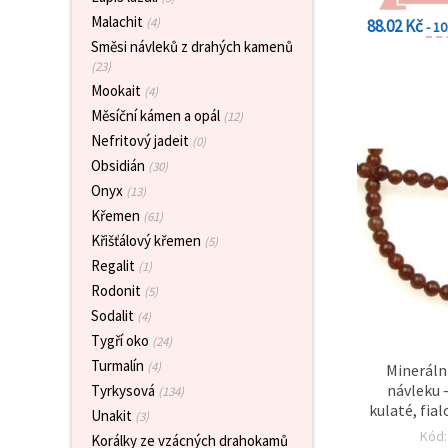
na tlačítko
"Uložit"
Malachit
(4)
88.02 Kč
- 1
Směsi návleků z drahých kamenů
(23)
Přijmout
Mookait
(4)
vše
Měsíční kámen a opál
(12)
Nastavení
Nefritový jadeit
(0)
Obsidián
(30)
Onyx
(13)
Křemen
(61)
Křišťálový křemen
(5)
Regalit
(1)
Rodonit
(5)
Sodalit
(4)
Tygří oko
(24)
Turmalín
(4)
Mineráln
návleku 
Tyrkysová
(134)
kulaté, fia
Unakit
(3)
9
Kód
Korálky ze vzácných drahokamů