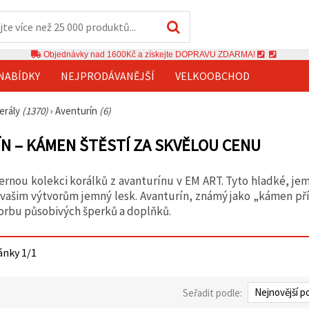
Objednávky nad 1600Kč a získejte DOPRAVU ZDARMA!
NABÍDKY
NEJPRODÁVANĚJŠÍ
VELKOOBCHOD
erály
(1370)
›
Aventurín
(6)
N – KÁMEN ŠTĚSTÍ ZA SKVĚLOU CENU
rnou kolekci korálků z avanturínu v EM ART. Tyto hladké, je
í vašim výtvorům jemný lesk. Avanturín, známý jako „kámen příle
vorbu působivých šperků a doplňků.
ánky 1/1
Seřadit podle: