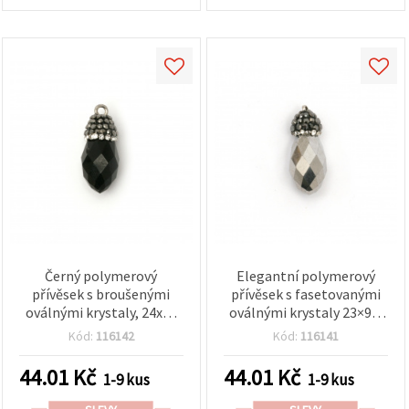
Černý polymerový
Elegantní polymerový
přívěsek s broušenými
přívěsek s fasetovanými
oválnými krystaly, 24x10
oválnými krystaly 23×9,5
mm, průvlek 1 mm
mm, otvor 1 mm,
Kód:
116142
Kód:
116141
grafitová barva – ideální
pro výrobu šperků a DIY
44.01
Kč
44.01
Kč
1-9 kus
1-9 kus
projekty