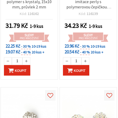
polymer s krystaly, 15x10
imitace perly s
mm, průvlek 2 mm
polymerovou čepičkou a
krystaly, 12×10 mm, otvor
Kód:
116162
Kód:
116139
1,5 mm
31.79
Kč
34.23
Kč
1-9 kus
1-9 kus
SLEVY
SLEVY
PRO MNOŽSTVÍ
PRO MNOŽSTVÍ
22.25 Kč
23.96 Kč
- 30 %
10-19 kus
- 30 %
10-19 kus
19.07 Kč
20.54 Kč
- 40 %
20 kus +
- 40 %
20 kus +
KOUPIT
KOUPIT