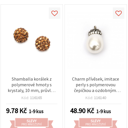
Shamballa korálek z
Charm přívěsek, imitace
polymerové hmoty s
perly s polymerovou
krystaly, 10 mm, průvlek
čepičkou a ozdobnými
1,5 mm, karamelový
krystaly, 22x13 mm, otvor
Kód:
116165
Kód:
116140
2 mm
9.78
Kč
48.90
Kč
1-9 kus
1-9 kus
SLEVY
SLEVY
PRO MNOŽSTVÍ
PRO MNOŽSTVÍ