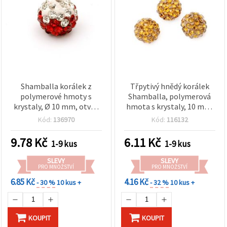
Shamballa korálek z
Třpytivý hnědý korálek
polymerové hmoty s
Shamballa, polymerová
krystaly, Ø 10 mm, otvor
hmota s krystaly, 10 mm,
1,5 mm, dvoubarevný
otvor 1,5 mm – na výrobu
Kód:
136970
Kód:
116132
bílo-červený
bižuterie a kreativní
tvoření
9.78
Kč
6.11
Kč
1-9 kus
1-9 kus
SLEVY
SLEVY
PRO MNOŽSTVÍ
PRO MNOŽSTVÍ
6.85 Kč
4.16 Kč
- 30 %
10 kus +
- 32 %
10 kus +
KOUPIT
KOUPIT