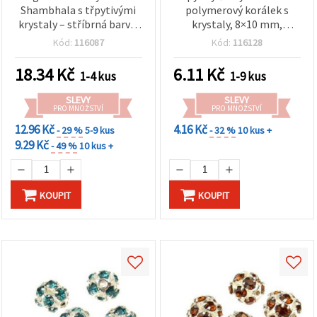
Shambhala s třpytivými
polymerový korálek s
krystaly – stříbrná barva,
krystaly, 8×10 mm,
9×16 mm, průvlek 8 mm
průvlek 1 mm – ideální na
Kód:
116087
Kód:
116128
šperky, doplňky a DIY
tvoření
18.34
Kč
6.11
Kč
1-4 kus
1-9 kus
SLEVY
SLEVY
PRO MNOŽSTVÍ
PRO MNOŽSTVÍ
12.96 Kč
4.16 Kč
- 29 %
5-9 kus
- 32 %
10 kus +
9.29 Kč
- 49 %
10 kus +
KOUPIT
KOUPIT