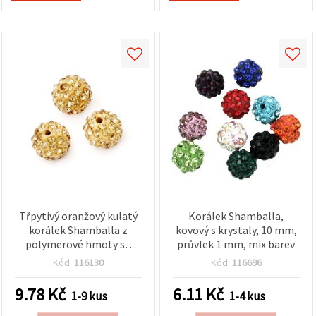
Třpytivý oranžový kulatý
Korálek Shamballa,
korálek Shamballa z
kovový s krystaly, 10 mm,
polymerové hmoty se
průvlek 1 mm, mix barev
štrasovými krystaly, 10
Kód:
116130
Kód:
116696
mm, otvor 1,5 mm –
ideální na šperky,
9.78
Kč
6.11
Kč
1-9 kus
1-4 kus
bižuterii, doplňky a DIY
tvoření