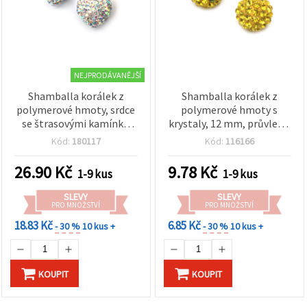
NEJPRODÁVANĚJŠÍ
Shamballa korálek z
Shamballa korálek z
polymerové hmoty, srdce
polymerové hmoty s
se štrasovými kamínky,
krystaly, 12 mm, průvlek 2
duhový, 13x15 mm,
mm, žlutý
Kód:
180117
Kód:
116166
průvlek 1 mm
26.90
Kč
9.78
Kč
1-9 kus
1-9 kus
SLEVY
SLEVY
PRO MNOŽSTVÍ
PRO MNOŽSTVÍ
18.83 Kč
6.85 Kč
- 30 %
10 kus +
- 30 %
10 kus +
KOUPIT
KOUPIT