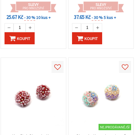
na tlačítko
SLEVY
SLEVY
"Uložit"
PRO MNOŽSTVÍ
PRO MNOŽSTVÍ
25.67 Kč
37.65 Kč
- 30 %
10 kus +
- 30 %
5 kus +
Přijmout
vše
KOUPIT
KOUPIT
Nastavení
NEJPRODÁVANĚJŠÍ