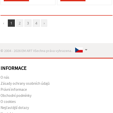
‹
1
2
3
4
›
© 2004 - 2026 EM ART Všechna práva vyhrazena..
INFORMACE
O nás
Zásady ochrany osobních údajů
Právní informace
Obchodní podmínky
O cookies
Nejčastější dotazy