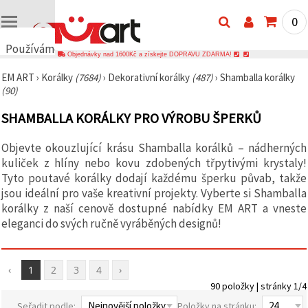
0
Používáme
Objednávky nad 1600Kč a získejte DOPRAVU ZDARMA!
cookies
EM ART
›
Korálky
(7684)
›
Dekorativní korálky
(487)
›
Shamballa korálky
🍪
(90)
Používáme
cookies a
SHAMBALLA KORÁLKY PRO VÝROBU ŠPERKŮ
podobné
technologie,
abychom
Objevte okouzlující krásu Shamballa korálků – nádherných
zajistili
správné
kuliček z hlíny nebo kovu zdobených třpytivými krystaly!
fungování
Tyto poutavé korálky dodají každému šperku půvab, takže
webu,
jsou ideální pro vaše kreativní projekty. Vyberte si Shamballa
zlepšili vaše
prostředí
korálky z naší cenově dostupné nabídky EM ART a vneste
při jeho
eleganci do svých ručně vyráběných designů!
používání a
s vaším
souhlasem
analyzovali
‹
1
2
3
4
›
návštěvnost
a
90 položky | stránky 1/4
zobrazovali
relevantnější
Seřadit podle:
Položky na stránku: