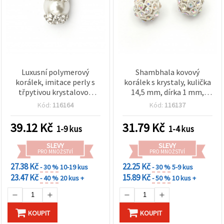
Luxusní polymerový
Shambhala kovový
korálek, imitace perly s
korálek s krystaly, kulička
třpytivou krystalovou
14,5 mm, dírka 1 mm,
čepičkou, 13,5 x 10 mm,
duhově bílá
Kód:
116164
Kód:
116137
průvlek 2 mm
39.12
Kč
31.79
Kč
1-9 kus
1-4 kus
SLEVY
SLEVY
PRO MNOŽSTVÍ
PRO MNOŽSTVÍ
27.38 Kč
22.25 Kč
- 30 %
10-19 kus
- 30 %
5-9 kus
23.47 Kč
15.89 Kč
- 40 %
20 kus +
- 50 %
10 kus +
KOUPIT
KOUPIT