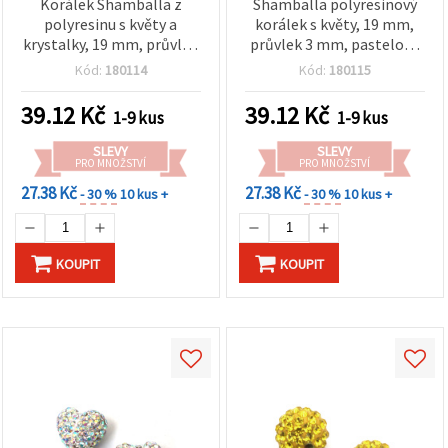
Korálek Shamballa z
Shamballa polyresinový
polyresinu s květy a
korálek s květy, 19 mm,
krystalky, 19 mm, průvlek
průvlek 3 mm, pastelové
3 mm, červená a bílá
barvy
Kód:
180114
Kód:
180115
39.12
Kč
39.12
Kč
1-9 kus
1-9 kus
SLEVY
SLEVY
PRO MNOŽSTVÍ
PRO MNOŽSTVÍ
27.38 Kč
27.38 Kč
- 30 %
10 kus +
- 30 %
10 kus +
KOUPIT
KOUPIT