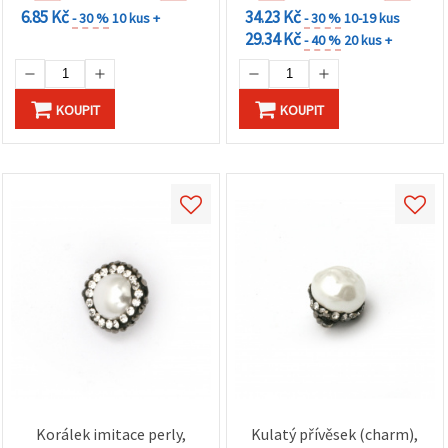
6.85 Kč
34.23 Kč
- 30 %
10 kus +
- 30 %
10-19 kus
29.34 Kč
- 40 %
20 kus +
KOUPIT
KOUPIT
Korálek imitace perly,
Kulatý přívěsek (charm),