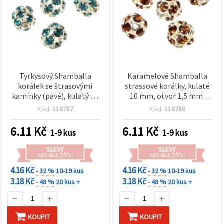
Tyrkysový Shamballa
Karamelové Shamballa
korálek se štrasovými
strassové korálky, kulaté
kamínky (pavé), kulatý 10
10 mm, otvor 1,5 mm,
mm, průvlek 1,5 mm – pro
kovový základ – třpytivé
Kód:
116787
Kód:
116788
DIY výrobu šperků,
korálky pro DIY výrobu
náramky a náhrdelníky
bižuterie, náramků a
6.11
Kč
6.11
Kč
1-9 kus
1-9 kus
náhrdelníků
SLEVY
SLEVY
PRO MNOŽSTVÍ
PRO MNOŽSTVÍ
4.16 Kč
4.16 Kč
- 32 %
10-19 kus
- 32 %
10-19 kus
3.18 Kč
3.18 Kč
- 48 %
20 kus +
- 48 %
20 kus +
KOUPIT
KOUPIT