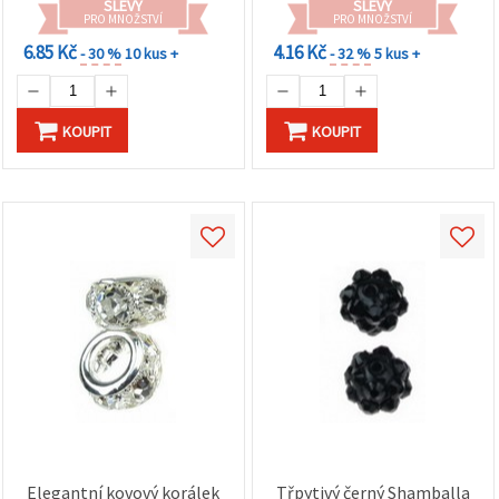
SLEVY
SLEVY
PRO MNOŽSTVÍ
PRO MNOŽSTVÍ
6.85 Kč
4.16 Kč
- 30 %
10 kus +
- 32 %
5 kus +
KOUPIT
KOUPIT
Elegantní kovový korálek
Třpytivý černý Shamballa