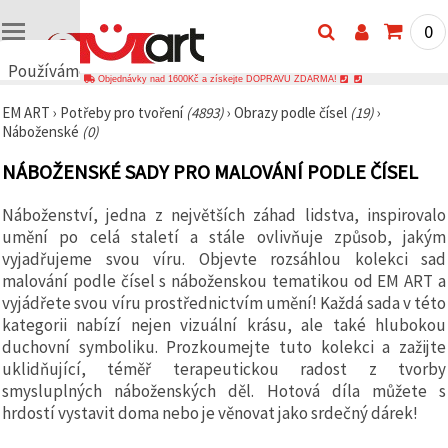
0
Používáme
Objednávky nad 1600Kč a získejte DOPRAVU ZDARMA!
cookies
EM ART
›
Potřeby pro tvoření
(4893)
›
Obrazy podle čísel
(19)
›
🍪
Náboženské
(0)
Používáme
cookies a
NÁBOŽENSKÉ SADY PRO MALOVÁNÍ PODLE ČÍSEL
podobné
technologie,
abychom
Náboženství, jedna z největších záhad lidstva, inspirovalo
zajistili
správné
umění po celá staletí a stále ovlivňuje způsob, jakým
fungování
vyjadřujeme svou víru. Objevte rozsáhlou kolekci sad
webu,
malování podle čísel s náboženskou tematikou od EM ART a
zlepšili vaše
prostředí
vyjádřete svou víru prostřednictvím umění! Každá sada v této
při jeho
kategorii nabízí nejen vizuální krásu, ale také hlubokou
používání a
duchovní symboliku. Prozkoumejte tuto kolekci a zažijte
s vaším
souhlasem
uklidňující, téměř terapeutickou radost z tvorby
analyzovali
smysluplných náboženských děl. Hotová díla můžete s
návštěvnost
a
hrdostí vystavit doma nebo je věnovat jako srdečný dárek!
zobrazovali
relevantnější