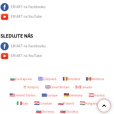
EM ART na Facebooku
EM ART na YouTube
SLEDUJTE NÁS
EM ART na Facebooku
EM ART na YouTube
Български
Ελληνικά
Română
Moldova
Κύπρος
Great Britain
Canada
United States
Europe
Germany
Austria
Italy
Croatian
Poland
Hungary
Slovenia
Slovakia