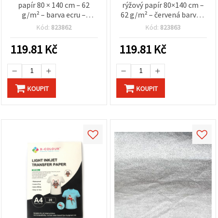
papír 80 × 140 cm – 62
rýžový papír 80×140 cm –
g/m² – barva ecru –
62 g/m² – červená barva –
ideální na decoupage,
ideální na decoupage,
Kód:
823862
Kód:
823863
kreativní tvoření a
kreativní tvoření a
umělecké projekty
umělecké dekorace
119.81
Kč
119.81
Kč
KOUPIT
KOUPIT