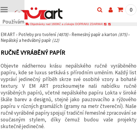
0
Používáme
Objednávky nad 1600Kč a získejte DOPRAVU ZDARMA!
cookies
EM ART
›
Potřeby pro tvoření
(4878)
›
Řemeslný papír a karton
(875)
›
🍪
Nepálský a hedvábný papír
(12)
Používáme
cookies a
RUČNĚ VYRÁBĚNÝ PAPÍR
podobné
technologie,
abychom
Objevte nádhernou krásu nepálského ručně vyráběného
zajistili
správné
papíru, kde se luxus setkává s přírodním uměním. Každý list
fungování
vypráví jedinečný příběh skrze své osobité vzory a bohaté
webu,
textury. V EM ART prozkoumejte naši nabídku ručně
zlepšili vaše
prostředí
vyráběných papírů, včetně nepálského papíru Lokta v široké
při jeho
škále barev a designů, stejně jako pauzovacího a rýžového
používání a
papíru v různých gramážích (gramy na metr čtvereční). Naše
s vaším
souhlasem
ručně vyráběné papíry spojují tradiční řemeslné zpracování se
analyzovali
současným stylem, díky čemuž budou vaše projekty
návštěvnost
a
skutečně jedinečné.
zobrazovali
relevantnější