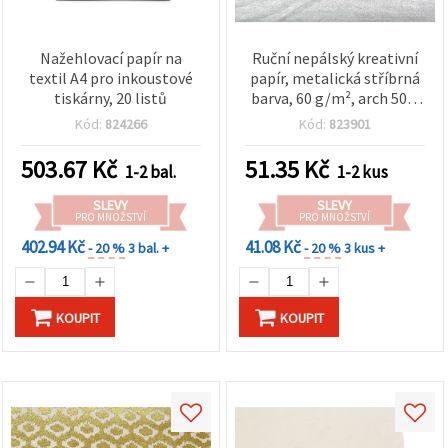
Nažehlovací papír na
Ruční nepálský kreativní
textil A4 pro inkoustové
papír, metalická stříbrná
tiskárny, 20 listů
barva, 60 g/m², arch 50 ×
75 cm – ideální na
Kód:
824266
Kód:
823901
scrapbooking, origami,
výrobu přání, decoupage,
503.67
Kč
51.35
Kč
1-2 bal.
1-2 kus
dárkové balení
SLEVY
SLEVY
PRO MNOŽSTVÍ
PRO MNOŽSTVÍ
402.94 Kč
41.08 Kč
- 20 %
3 bal. +
- 20 %
3 kus +
KOUPIT
KOUPIT