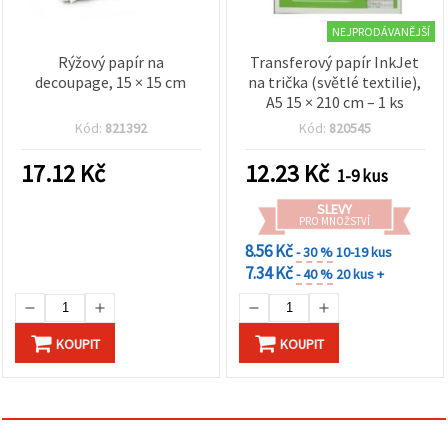
NEJPRODÁVANĚJŠÍ
Rýžový papír na
Transferový papír InkJet
decoupage, 15 × 15 cm
na trička (světlé textilie),
A5 15 × 210 cm – 1 ks
Kód:
821392
Kód:
820545
17.12
Kč
12.23
Kč
1-9 kus
SLEVY
PRO MNOŽSTVÍ
8.56 Kč
- 30 %
10-19 kus
7.34 Kč
- 40 %
20 kus +
KOUPIT
KOUPIT