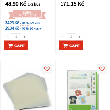
48.90
Kč
171.15
Kč
1-2 kus
SLEVY
PRO MNOŽSTVÍ
34.23 Kč
- 30 %
3-9 kus
29.34 Kč
- 40 %
10 kus +
KOUPIT
KOUPIT