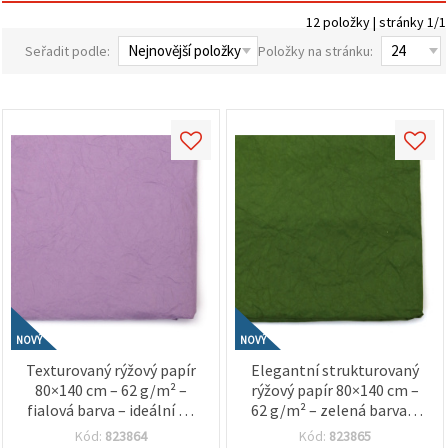
obsah a
12 položky | stránky 1/1
reklamu, a
to i s
Seřadit podle:
Položky na stránku:
pomocí
našich
partnerů
pro
analýzu a
marketing.
Můžete
souhlasit s
použitím
všech
cookies
kliknutím
na
"Přijmout
vše!" Nebo
můžete
uvést své
preference v
NOVÝ
NOVÝ
Nastavení
Texturovaný rýžový papír
Elegantní strukturovaný
výběrem
daného
80×140 cm – 62 g/m² –
rýžový papír 80×140 cm –
typu
fialová barva – ideální na
62 g/m² – zelená barva –
cookies a
decoupage, kreativní
ideální na decoupage,
kliknutím
Kód:
823864
Kód:
823865