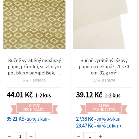
Ručně vyráběný nepálský
Ručně vyráběný rýžový
papír, přírodní, se zlatým
papír na dekupáž, 70×70
potiskem pampelišek, 60
cm, 32 g/m²
g, 50 × 76 cm – 1 arch
Kód:
823923
Kód:
810879
44.01
Kč
39.12
Kč
1-2 kus
1-2 kus
SLEVY
SLEVY
PRO MNOŽSTVÍ
PRO MNOŽSTVÍ
35.21 Kč
27.38 Kč
- 20 %
3 kus +
- 30 %
3-9 kus
23.47 Kč
- 40 %
10 kus +