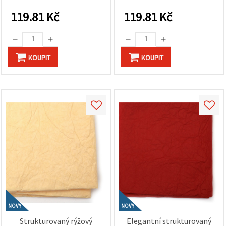
tvoření a výtvarné
kreativní tvoření a
na tlačítko
"Uložit"
projekty
výtvarné projekty
119.81
Kč
119.81
Kč
Přijmout
vše
KOUPIT
KOUPIT
Nastavení
NOVÝ
NOVÝ
Strukturovaný rýžový
Elegantní strukturovaný