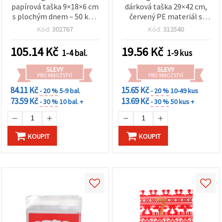
papírová taška 9×18×6 cm
dárková taška 29×42 cm,
s plochým dnem – 50 ks –
červený PE materiál s
pevné přírodní balení na
vločkami a saténovou
Kód:
302767
Kód:
312540
dárky, do obchodu i na
stuhou – ideální na balení
kreativní tvoření
dárků, vánoční dekorace a
105.14
Kč
19.56
Kč
1-4 bal.
1-9 kus
sezónní balení
SLEVY
SLEVY
PRO MNOŽSTVÍ
PRO MNOŽSTVÍ
84.11 Kč
15.65 Kč
- 20 %
5-9 bal.
- 20 %
10-49 kus
73.59 Kč
13.69 Kč
- 30 %
10 bal. +
- 30 %
50 kus +
KOUPIT
KOUPIT