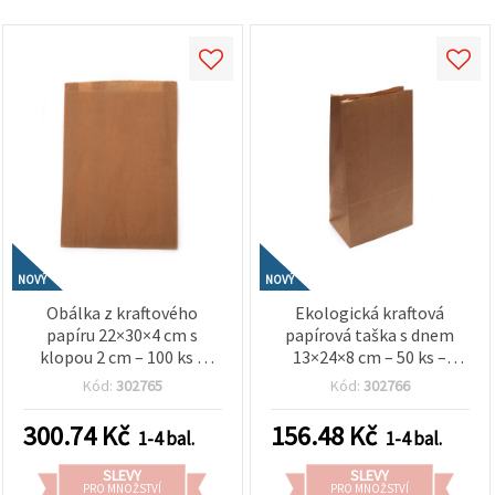
NOVÝ
NOVÝ
Obálka z kraftového
Ekologická kraftová
papíru 22×30×4 cm s
papírová taška s dnem
klopou 2 cm – 100 ks –
13×24×8 cm – 50 ks –
pevné přírodní balení na
pevné přírodní balení na
Kód:
302765
Kód:
302766
dárky, tvoření a kreativní
dárky, do obchodu i na
projekty
kreativní tvoření
300.74
Kč
156.48
Kč
1-4 bal.
1-4 bal.
SLEVY
SLEVY
PRO MNOŽSTVÍ
PRO MNOŽSTVÍ