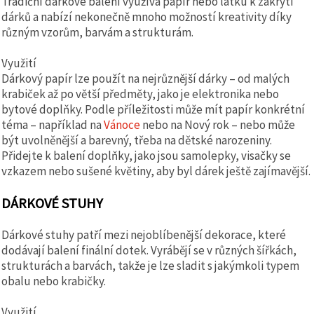
Tradiční dárkové balení využívá papír nebo látku k zakrytí
dárků a nabízí nekonečně mnoho možností kreativity díky
různým vzorům, barvám a strukturám.
Využití
Dárkový papír lze použít na nejrůznější dárky – od malých
krabiček až po větší předměty, jako je elektronika nebo
bytové doplňky. Podle příležitosti může mít papír konkrétní
téma – například na
Vánoce
nebo na Nový rok – nebo může
být uvolněnější a barevný, třeba na dětské narozeniny.
Přidejte k balení doplňky, jako jsou samolepky, visačky se
vzkazem nebo sušené květiny, aby byl dárek ještě zajímavější.
DÁRKOVÉ STUHY
Dárkové stuhy patří mezi nejoblíbenější dekorace, které
dodávají balení finální dotek. Vyrábějí se v různých šířkách,
strukturách a barvách, takže je lze sladit s jakýmkoli typem
obalu nebo krabičky.
Využití