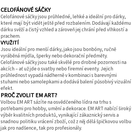
CELOFÁNOVÉ SÁČKY
Celofánové sáčky jsou průhledné, lehké a ideální pro dárky,
které mají být vidět ještě před rozbalením. Dodávají každému
dárku svěží a čistý vzhled a zároveň jej chrání před vlhkostí a
prachem.
VYUŽITÍ
Jsou ideální pro menší dárky, jako jsou bonbóny, ručně
vyráběná mýdla, šperky nebo dekorační předměty.
Celofánové sáčky jsou také skvělé pro drobné pozornosti na
akcích – ať už jde o svatby nebo firemní eventy. Jejich
průhlednost vypadá nádherně v kombinaci s barevnými
stuhami nebo samolepkami a dodává balení působivý vizuální
efekt.
PROČ ZVOLIT EM ART?
Volbou EM ART sázíte na osvědčeného lídra na trhu s
potřebami pro hobby, umění a dekorace. EM ART nabízí široký
výběr kvalitních produktů, vynikající zákaznický servis a
snadnou politiku vrácení zboží, což z něj dělá špičkovou volbu
jak pro nadšence, tak pro profesionály.