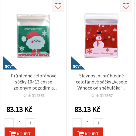
NOVÝ
NOVÝ
Průhledné celofánové
Slavnostní průhledné
sáčky 10×13 cm se
celofánové sáčky „Veselé
zeleným pozadím a
Vánoce od sněhuláka“ –
motivem Santa Clause –
10×13 cm, červené pozadí,
Kód:
312568
Kód:
312567
sada 100 ks
samolepicí uzávěr, 100 ks
– ideální na vánoční
83.13
Kč
83.13
Kč
cukroví, dárky a sezónní
balení
KOUPIT
KOUPIT