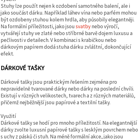
Stuhy lze použít nejen k ozdobení samotného balení, ale i
jako součást dárku. Například láhev vína nebo parfém mohou
být ozdobeny stuhou kolem hrdla, aby působily elegantněji.
Na formální příležitosti, jako jsou
svatby
nebo výročí,
vytvářejí stuhy ve zlaté nebo stříbrné barvě dojem luxusu a
pečlivosti v detailech. V kombinaci s krabičkou nebo
dárkovým papírem dodá stuha dárku zvláštní, dokončující
efekt.
DÁRKOVÉ TAŠKY
Dárkové tašky jsou praktickým řešením zejména pro
nepravidelně tvarované dárky nebo dárky na poslední chvíli.
Existují v různých velikostech, tvarech a z různých materiálů,
přičemž nejběžnější jsou papírové a textilní tašky.
Využití
Dárkové tašky se hodí pro mnoho příležitostí. Na elegantnější
dárky zvolte luxusní papírové tašky s lesklým povrchem nebo
s uchy z pásků či stuh. Na méně formální akce, jako jsou