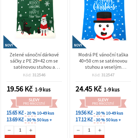
NOVÝ
NOVÝ
Zelené vánoční dárkové
Modrá PE vánoční taška
sáčky z PE 29×42 cm se
40×50 cm se saténovou
saténovou stuhou a
stuhou a veselým
potiskem „Veselé Vánoce
sněhulákem „Merry
Kód:
312546
Kód:
312547
a šťastný nový rok“
Christmas“ – 1 ks
19.56
Kč
24.45
Kč
1-9 kus
1-9 kus
SLEVY
SLEVY
PRO MNOŽSTVÍ
PRO MNOŽSTVÍ
15.65 Kč
19.56 Kč
- 20 %
10-49 kus
- 20 %
10-49 kus
13.69 Kč
17.12 Kč
- 30 %
50 kus +
- 30 %
50 kus +