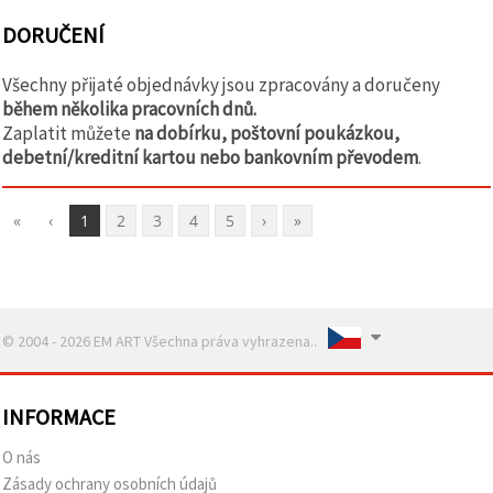
DORUČENÍ
Všechny přijaté objednávky jsou zpracovány a doručeny
během několika pracovních dnů.
Zaplatit můžete
na dobírku, poštovní poukázkou,
debetní/kreditní kartou nebo bankovním převodem
.
«
‹
1
2
3
4
5
›
»
© 2004 - 2026 EM ART Všechna práva vyhrazena..
INFORMACE
O nás
Zásady ochrany osobních údajů