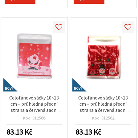
NOVÝ
NOVÝ
Celofánové sáčky 10×13
Celofánové sáčky 10×13
cm – průhledná přední
cm – průhledná přední
strana a červená zadní
strana a červená zadní
strana, motiv „Merry
strana, motiv Santa
Kód:
312566
Kód:
312562
Christmas“ od Santa
Claus, sněhulák a sob,
Clause, samolepicí –
samolepicí – balení 100 ks
83.13
Kč
83.13
Kč
balení 100 ks