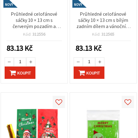
NOVÝ
NOVÝ
Průhledné celofánové
Průhledné celofánové
sáčky 10 × 13 cm s
sáčky 10 × 13 cm s bílým
červeným pozadím a
zadním dílem a vánočním
motivem Santa s dárky –
motivem Santa s
Kód:
312556
Kód:
312565
sada 100 ks
vánočním stromkem a
dárky – sada 100 ks
83.13
Kč
83.13
Kč
KOUPIT
KOUPIT