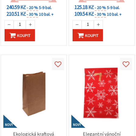
240.59 Kč
125.18 Kč
- 20 %
5-9 bal.
- 20 %
5-9 bal.
210.51 Kč
109.54 Kč
- 30 %
10 bal. +
- 30 %
10 bal. +
KOUPIT
KOUPIT
NOVÝ
NOVÝ
Ekologická kraftová
Elegantní vánoční