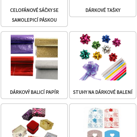
na tlačítko
"Uložit"
CELOFÁNOVÉ SÁČKY SE
DÁRKOVÉ TAŠKY
SAMOLEPICÍ PÁSKOU
Přijmout
vše
Nastavení
DÁRKOVÝ BALICÍ PAPÍR
STUHY NA DÁRKOVÉ BALENÍ