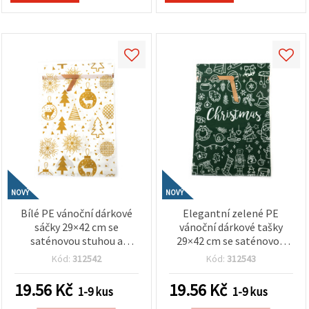
NOVÝ
NOVÝ
Bílé PE vánoční dárkové
Elegantní zelené PE
sáčky 29×42 cm se
vánoční dárkové tašky
saténovou stuhou a
29×42 cm se saténovou
zlatým barevným
stuhou a bílým svátečním
Kód:
312542
Kód:
312543
svátečním motivem
motivem
19.56
Kč
19.56
Kč
1-9 kus
1-9 kus