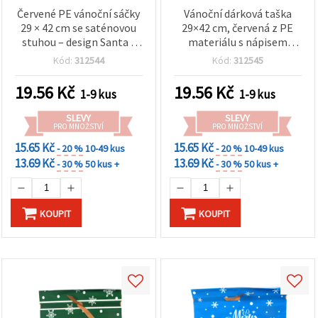
Červené PE vánoční sáčky
Vánoční dárková taška
29 × 42 cm se saténovou
29×42 cm, červená z PE
stuhou – design Santa s
materiálu s nápisem
dárky v čepici, balení
„Merry Christmas and
Kód:
312544
Kód:
312545
dárků a tvoření
Happy New Year“ – se
saténovou stuhou, ideální
19.56
Kč
19.56
Kč
1-9 kus
1-9 kus
na balení dárků a párty
dekorace
SLEVY
SLEVY
PRO MNOŽSTVÍ
PRO MNOŽSTVÍ
15.65 Kč
15.65 Kč
- 20 %
10-49 kus
- 20 %
10-49 kus
13.69 Kč
13.69 Kč
- 30 %
50 kus +
- 30 %
50 kus +
KOUPIT
KOUPIT