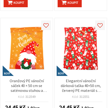
KOUPIT
KOUPIT
NOVÝ
NOVÝ
Oranžový PE vánoční
Elegantní vánoční
sáček 40 × 50 cm se
dárková taška 40×50 cm,
saténovou stuhou a
červený PE materiál se
roztomilým motivem
svátečními motivy a
Kód:
312549
Kód:
312551
vánočního skřítka – 1 ks
saténovou stuhou –
ideální na velké vánoční
24.45
Kč
24.45
Kč