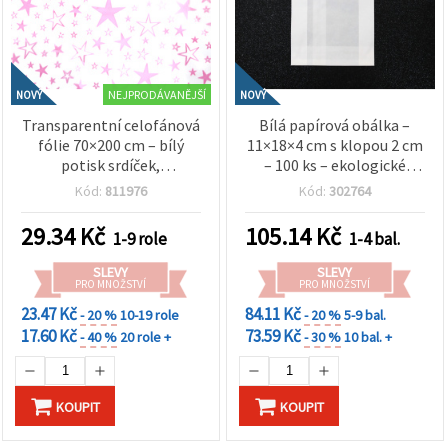
NEJPRODÁVANĚJŠÍ
NOVÝ
NOVÝ
Transparentní celofánová
Bílá papírová obálka –
fólie 70×200 cm – bílý
11×18×4 cm s klopou 2 cm
potisk srdíček,
– 100 ks – ekologické
dekorativní balicí fólie na
balení na dárky, tvoření a
Kód:
811976
Kód:
302764
květiny, dárky a tvoření
prodejny
29.34
Kč
105.14
Kč
1-9 role
1-4 bal.
SLEVY
SLEVY
PRO MNOŽSTVÍ
PRO MNOŽSTVÍ
23.47 Kč
84.11 Kč
- 20 %
10-19 role
- 20 %
5-9 bal.
17.60 Kč
73.59 Kč
- 40 %
20 role +
- 30 %
10 bal. +
KOUPIT
KOUPIT