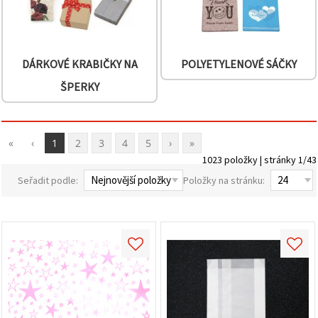
DÁRKOVÉ KRABIČKY NA
POLYETYLENOVÉ SÁČKY
ŠPERKY
«
‹
1
2
3
4
5
›
»
1023 položky | stránky 1/43
Seřadit podle:
Položky na stránku: