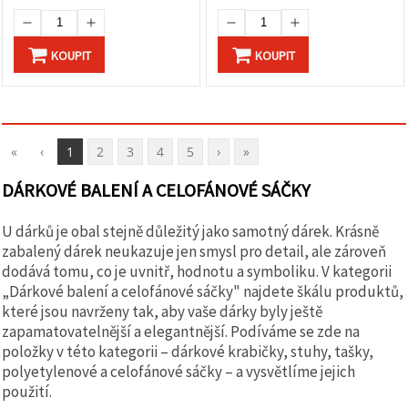
KOUPIT
KOUPIT
«
‹
1
2
3
4
5
›
»
DÁRKOVÉ BALENÍ A CELOFÁNOVÉ SÁČKY
U dárků je obal stejně důležitý jako samotný dárek. Krásně
zabalený dárek neukazuje jen smysl pro detail, ale zároveň
dodává tomu, co je uvnitř, hodnotu a symboliku. V kategorii
„Dárkové balení a celofánové sáčky" najdete škálu produktů,
které jsou navrženy tak, aby vaše dárky byly ještě
zapamatovatelnější a elegantnější. Podíváme se zde na
položky v této kategorii – dárkové krabičky, stuhy, tašky,
polyetylenové a celofánové sáčky – a vysvětlíme jejich
použití.