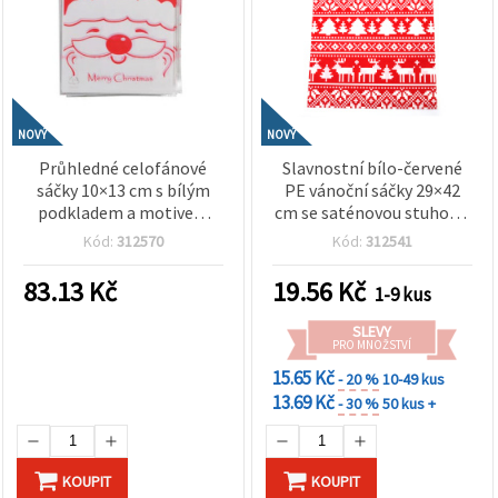
NOVÝ
NOVÝ
Průhledné celofánové
Slavnostní bílo-červené
sáčky 10×13 cm s bílým
PE vánoční sáčky 29×42
podkladem a motivem
cm se saténovou stuhou a
usměvavého Santa Clause
motivem soba
Kód:
312570
Kód:
312541
– sada 100 ks
83.13
Kč
19.56
Kč
1-9 kus
SLEVY
PRO MNOŽSTVÍ
15.65 Kč
- 20 %
10-49 kus
13.69 Kč
- 30 %
50 kus +
KOUPIT
KOUPIT