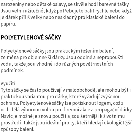
narozeniny nebo dětské oslavy, se skvěle hodí barevné tašky.
Jsou velmi užitečné, když potřebujete balit rychle nebo když
je dárek příliš velký nebo neskladný pro klasické balení do
papíru.
POLYETYLENOVÉ SÁČKY
Polyetylenové sáčky jsou praktickým řešením balení,
zejména pro objemnější dárky. Jsou odolné a nepropouští
vodu, takže jsou vhodné i do různých povětrnostních
podmínek.
Využití
Tyto sáčky se často používají v maloobchodě, ale mohou být i
praktickou variantou pro dárky, které vyžadují zvýšenou
ochranu. Polyetylenové sáčky lze potisknout logem, což z
nich dělá výbornou volbu pro firemní akce a propagační dárky.
Navíc je možné je znovu použít a jsou šetrnější k životnímu
prostředí, takže jsou ideální pro ty, kteří hledají ekologičtější
způsoby balení.