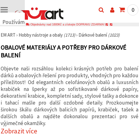
0
Používáme
Objednávky nad 1600Kč a získejte DOPRAVU ZDARMA!
cookies
EM ART
›
Hobby nástroje a obaly
(1713)
›
Dárkové balení
(1023)
🍪
Používáme
OBALOVÉ MATERIÁLY A POTŘEBY PRO DÁRKOVÉ
cookies a
podobné
BALENÍ
technologie,
abychom
zajistili
Objevte naši rozsáhlou kolekci krásných potřeb pro balení
správné
dárků a obalových řešení pro produkty, vhodných pro každou
fungování
příležitost! Od elegantních celofánových obalů a luxusních
webu,
zlepšili vaše
krabiček na šperky až po sofistikované dárkové papíry,
prostředí
dekorativní krabice, kompletní sady, stylové tašky a dokonce
při jeho
i tahací mašle pro další ozdobné detaily. Prozkoumejte
používání a
s vaším
širokou škálu dárkových balicích papírů, krabiček, tašek a
souhlasem
dalších obalů a najděte dokonalou prezentaci pro své
analyzovali
návštěvnost
výjimečné okamžiky.
a
Zobrazit více
zobrazovali
relevantnější