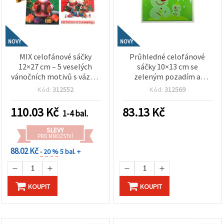
NOVÝ
NOVÝ
MIX celofánové sáčky
Průhledné celofánové
12×27 cm – 5 veselých
sáčky 10×13 cm se
vánočních motivů s vázací
zeleným pozadím a
sponou, sada 50 ks
roztomilým motivem
Kód:
312552
Kód:
312569
dvojice sněhuláků – sada
100 ks
110.03
Kč
83.13
Kč
1-4 bal.
SLEVY
PRO MNOŽSTVÍ
88.02 Kč
- 20 %
5 bal. +
KOUPIT
KOUPIT