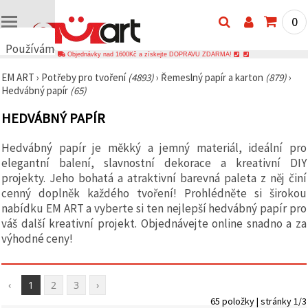
0
Používáme
Objednávky nad 1600Kč a získejte DOPRAVU ZDARMA!
cookies
EM ART
›
Potřeby pro tvoření
(4893)
›
Řemeslný papír a karton
(879)
›
🍪
Hedvábný papír
(65)
Používáme
cookies a
HEDVÁBNÝ PAPÍR
podobné
technologie,
abychom
Hedvábný papír je měkký a jemný materiál, ideální pro
zajistili
správné
elegantní balení, slavnostní dekorace a kreativní DIY
fungování
projekty. Jeho bohatá a atraktivní barevná paleta z něj činí
webu,
cenný doplněk každého tvoření! Prohlédněte si širokou
zlepšili vaše
prostředí
nabídku EM ART a vyberte si ten nejlepší hedvábný papír pro
při jeho
váš další kreativní projekt. Objednávejte online snadno a za
používání a
výhodné ceny!
s vaším
souhlasem
analyzovali
návštěvnost
a
‹
1
2
3
›
zobrazovali
65 položky | stránky 1/3
relevantnější