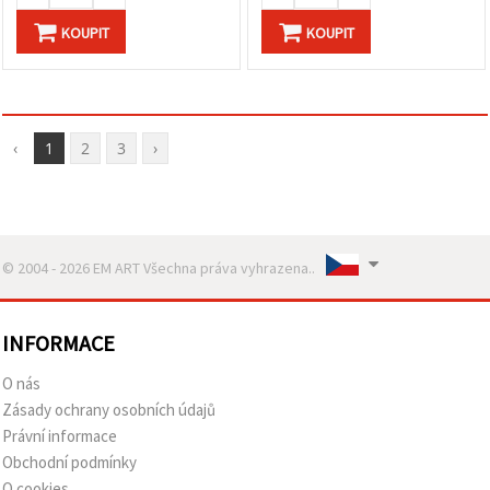
KOUPIT
KOUPIT
‹
1
2
3
›
© 2004 - 2026 EM ART Všechna práva vyhrazena..
INFORMACE
O nás
Zásady ochrany osobních údajů
Právní informace
Obchodní podmínky
O cookies