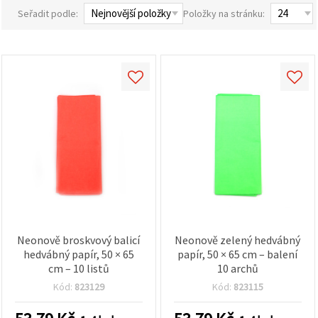
obsah a
Seřadit podle:
Položky na stránku:
reklamu, a
to i s
pomocí
našich
partnerů
pro
analýzu a
marketing.
Můžete
souhlasit s
použitím
všech
cookies
kliknutím
na
"Přijmout
vše!" Nebo
můžete
uvést své
Neonově broskvový balicí
Neonově zelený hedvábný
preference v
Nastavení
hedvábný papír, 50 × 65
papír, 50 × 65 cm – balení
výběrem
cm – 10 listů
10 archů
daného
typu
Kód:
823129
Kód:
823115
cookies a
kliknutím