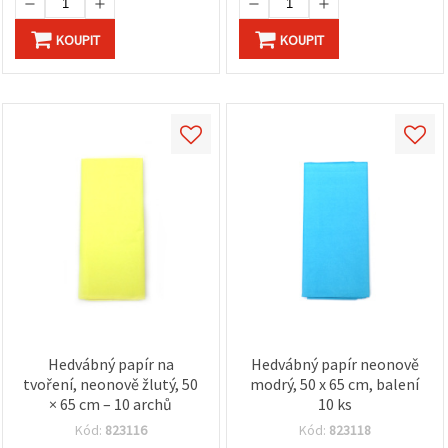
KOUPIT
KOUPIT
Hedvábný papír na
Hedvábný papír neonově
tvoření, neonově žlutý, 50
modrý, 50 x 65 cm, balení
× 65 cm – 10 archů
10 ks
Kód:
823116
Kód:
823118