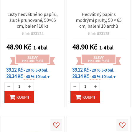
Listy hedvábného papíru,
Hedvábný papír s
žluté pruhované, 50×65
modrými pruhy, 50 × 65
cm, balení 10 ks
cm, balení 10 archů
Kód:
823124
Kód:
823125
48.90
Kč
48.90
Kč
1-4 bal.
1-4 bal.
SLEVY
SLEVY
PRO MNOŽSTVÍ
PRO MNOŽSTVÍ
39.12 Kč
39.12 Kč
- 20 %
5-9 bal.
- 20 %
5-9 bal.
29.34 Kč
29.34 Kč
- 40 %
10 bal. +
- 40 %
10 bal. +
KOUPIT
KOUPIT