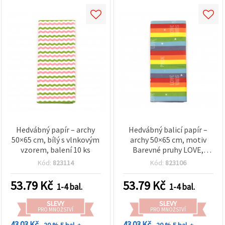
Hedvábný papír – archy
Hedvábný balicí papír –
50×65 cm, bílý s vlnkovým
archy 50×65 cm, motiv
vzorem, balení 10 ks
Barevné pruhy LOVE,
balení 10 ks
Kód:
823114
Kód:
823106
53.79
Kč
53.79
Kč
1-4 bal.
1-4 bal.
SLEVY
SLEVY
PRO MNOŽSTVÍ
PRO MNOŽSTVÍ
43.03 Kč
43.03 Kč
- 20 %
5 bal. +
- 20 %
5 bal. +