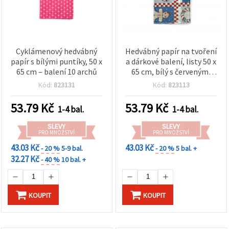
Cyklámenový hedvábný
Hedvábný papír na tvoření
papír s bílými puntíky, 50 x
a dárkové balení, listy 50 x
65 cm – balení 10 archů
65 cm, bílý s červenými
čtverci, 10 ks
Kód:
823131
Kód:
823113
53.79
Kč
53.79
Kč
1-4 bal.
1-4 bal.
SLEVY
SLEVY
PRO MNOŽSTVÍ
PRO MNOŽSTVÍ
43.03 Kč
43.03 Kč
- 20 %
5-9 bal.
- 20 %
5 bal. +
32.27 Kč
- 40 %
10 bal. +
KOUPIT
KOUPIT