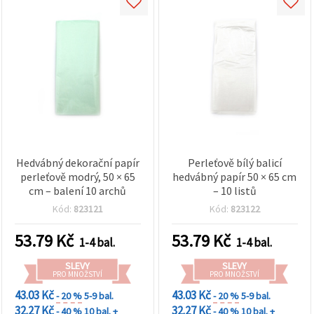
Hedvábný dekorační papír
Perleťově bílý balicí
perleťově modrý, 50 × 65
hedvábný papír 50 × 65 cm
cm – balení 10 archů
– 10 listů
Kód:
823121
Kód:
823122
53.79
Kč
53.79
Kč
1-4 bal.
1-4 bal.
SLEVY
SLEVY
PRO MNOŽSTVÍ
PRO MNOŽSTVÍ
43.03 Kč
43.03 Kč
- 20 %
5-9 bal.
- 20 %
5-9 bal.
32.27 Kč
32.27 Kč
- 40 %
10 bal. +
- 40 %
10 bal. +