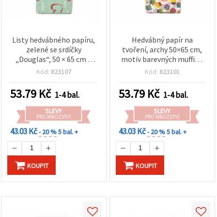
Listy hedvábného papíru,
Hedvábný papír na
zelené se srdíčky
tvoření, archy 50×65 cm,
„Douglas“, 50 × 65 cm –
motiv barevných muffinů
balení 10 ks
– balení 10 ks
Kód:
823107
Kód:
823101
53.79
Kč
53.79
Kč
1-4 bal.
1-4 bal.
SLEVY
SLEVY
PRO MNOŽSTVÍ
PRO MNOŽSTVÍ
43.03 Kč
43.03 Kč
- 20 %
5 bal. +
- 20 %
5 bal. +
KOUPIT
KOUPIT