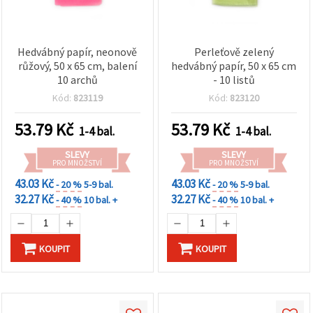
Hedvábný papír, neonově
Perleťově zelený
růžový, 50 x 65 cm, balení
hedvábný papír, 50 x 65 cm
10 archů
- 10 listů
Kód:
823119
Kód:
823120
53.79
Kč
53.79
Kč
1-4 bal.
1-4 bal.
SLEVY
SLEVY
PRO MNOŽSTVÍ
PRO MNOŽSTVÍ
43.03 Kč
43.03 Kč
- 20 %
5-9 bal.
- 20 %
5-9 bal.
32.27 Kč
32.27 Kč
- 40 %
10 bal. +
- 40 %
10 bal. +
KOUPIT
KOUPIT