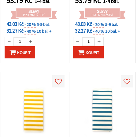
53.79
Kč
53.79
Kč
na tlačítko
1-4 bal.
1-4 bal.
"Uložit"
SLEVY
SLEVY
PRO MNOŽSTVÍ
PRO MNOŽSTVÍ
Přijmout
43.03 Kč
43.03 Kč
- 20 %
5-9 bal.
- 20 %
5-9 bal.
vše
32.27 Kč
32.27 Kč
- 40 %
10 bal. +
- 40 %
10 bal. +
Nastavení
KOUPIT
KOUPIT