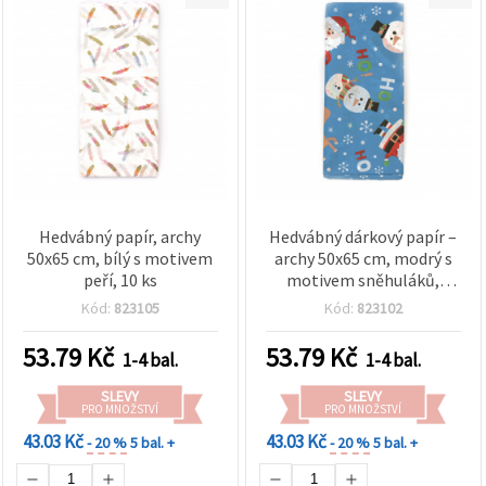
Hedvábný papír, archy
Hedvábný dárkový papír –
50x65 cm, bílý s motivem
archy 50x65 cm, modrý s
peří, 10 ks
motivem sněhuláků,
balení 10 ks
Kód:
823105
Kód:
823102
53.79
Kč
53.79
Kč
1-4 bal.
1-4 bal.
SLEVY
SLEVY
PRO MNOŽSTVÍ
PRO MNOŽSTVÍ
43.03 Kč
43.03 Kč
- 20 %
5 bal. +
- 20 %
5 bal. +