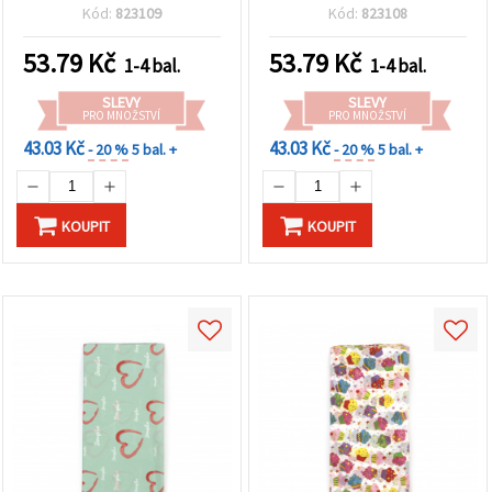
archů
Kód:
823109
Kód:
823108
53.79
Kč
53.79
Kč
1-4 bal.
1-4 bal.
SLEVY
SLEVY
PRO MNOŽSTVÍ
PRO MNOŽSTVÍ
43.03 Kč
43.03 Kč
- 20 %
5 bal. +
- 20 %
5 bal. +
KOUPIT
KOUPIT