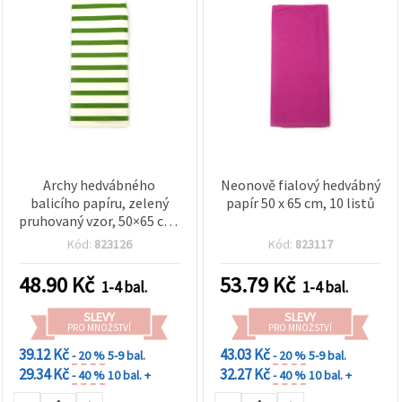
Archy hedvábného
Neonově fialový hedvábný
balicího papíru, zelený
papír 50 x 65 cm, 10 listů
pruhovaný vzor, 50×65 cm,
balení 10 ks
Kód:
823126
Kód:
823117
48.90
Kč
53.79
Kč
1-4 bal.
1-4 bal.
SLEVY
SLEVY
PRO MNOŽSTVÍ
PRO MNOŽSTVÍ
39.12 Kč
43.03 Kč
- 20 %
5-9 bal.
- 20 %
5-9 bal.
29.34 Kč
32.27 Kč
- 40 %
10 bal. +
- 40 %
10 bal. +