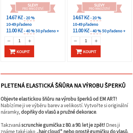
SLEVY
SLEVY
PRO MNOŽSTVÍ
PRO MNOŽSTVÍ
14.67 Kč
14.67 Kč
- 20 %
- 20 %
10-49 přadeno
10-49 přadeno
11.00 Kč
11.00 Kč
- 40 %
50 přadeno +
- 40 %
50 přadeno +
KOUPIT
KOUPIT
PLETENÁ ELASTICKÁ ŠŇŮRA NA VÝROBU ŠPERKŮ
Objevte elastickou šňůru na výrobu šperků od EM ART!
Nabízíme ji ve výběru barev a velikostí. Vytvořte si originální
náramky,
dopňky do vlasů a pružné dekorace
.
Takzvaná
scrunchie gumička z 80. a 90. let je zpět!
Dnes ji
známe také jako
„hair cloud" nebo prostě gumičku do vlasů.