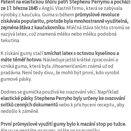
Patent na elastickou šňůru patří Stephenu Perrymu a pochází
ze 17. března 1845
v Anglii. Vlastnil firmu, která se zabývala
výrobky z kaučuku. Guma si během
průmyslové revoluce
získávala popularitu, protože byla mnohostranně využitelná,
zejména šťáva z kaučukovníku.
Mléčná šťáva těchto stromů se
nazývá latex, což znamená mléko nebo mléku podobná
tekutina.
K získání gumy stačí
smíchat latex s octovou kyselinou a
máte téměř hotovo.
Následuje ještě krátké zpracování a
vzniká guma, která byla Jihoameričanům známá už od
pradávna. Není tedy divu, že mohli být první, kdo vyrobil
gumové pásky.
Dodnes se gumička používá ke svazování věcí. Například
elastické pásky Stephena Perryho byly určeny ke svazování
svitků cenných dokumentů
nebo k přichycení receptu, aby
nedošlo k záměně.
První průmyslové využití gumy bylo k mazání stop po tužce.
Ale vy se neptáte na gumy, ptáte se na gumičky.