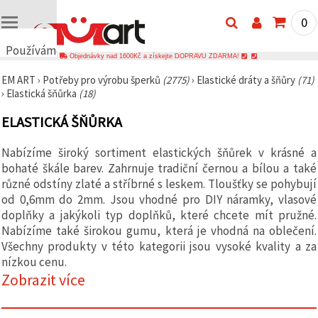
0
Používáme
Objednávky nad 1600Kč a získejte DOPRAVU ZDARMA!
cookies
EM ART
›
Potřeby pro výrobu šperků
(2775)
›
Elastické dráty a šňůry
(71)
🍪
›
Elastická šňůrka
(18)
Používáme
cookies a
ELASTICKÁ ŠŇŮRKA
podobné
technologie,
abychom
Nabízíme široký sortiment elastických šňůrek v krásné a
zajistili
správné
bohaté škále barev. Zahrnuje tradiční černou a bílou a také
fungování
různé odstíny zlaté a stříbrné s leskem. Tloušťky se pohybují
webu,
od 0,6mm do 2mm. Jsou vhodné pro DIY náramky, vlasové
zlepšili vaše
prostředí
doplňky a jakýkoli typ doplňků, které chcete mít pružné.
při jeho
Nabízíme také širokou gumu, která je vhodná na oblečení.
používání a
Všechny produkty v této kategorii jsou vysoké kvality a za
s vaším
souhlasem
nízkou cenu.
analyzovali
Zobrazit více
návštěvnost
a
zobrazovali
relevantnější