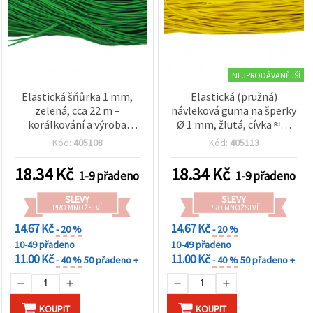
NEJPRODÁVANĚJŠÍ
Elastická šňůrka 1 mm,
Elastická (pružná)
zelená, cca 22 m –
návleková guma na šperky
korálkování a výroba
Ø 1 mm, žlutá, cívka ≈22
šperků
m – pro náramky,
Kód:
405108
Kód:
405113
náhrdelníky, navlékání
korálků a ruční tvoření
18.34
Kč
18.34
Kč
1-9 přadeno
1-9 přadeno
SLEVY
SLEVY
PRO MNOŽSTVÍ
PRO MNOŽSTVÍ
14.67 Kč
14.67 Kč
- 20 %
- 20 %
10-49 přadeno
10-49 přadeno
11.00 Kč
11.00 Kč
- 40 %
50 přadeno +
- 40 %
50 přadeno +
KOUPIT
KOUPIT