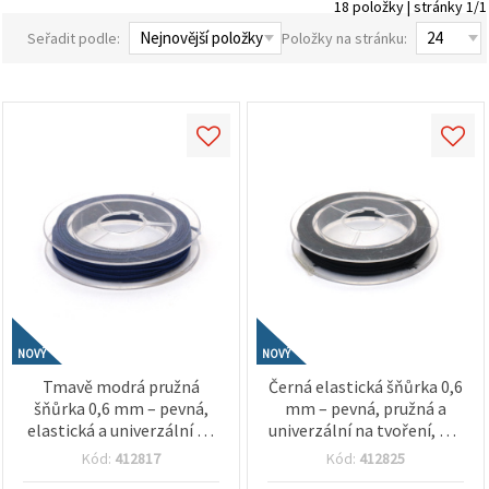
18 položky | stránky 1/1
obsah a
reklamu, a
Seřadit podle:
Položky na stránku:
to i s
pomocí
našich
partnerů
pro
analýzu a
marketing.
Můžete
souhlasit s
použitím
všech
cookies
kliknutím
na
"Přijmout
vše!" Nebo
můžete
uvést své
NOVÝ
NOVÝ
preference v
Tmavě modrá pružná
Černá elastická šňůrka 0,6
Nastavení
výběrem
šňůrka 0,6 mm – pevná,
mm – pevná, pružná a
daného
elastická a univerzální na
univerzální na tvoření, cca
typu
tvoření, cca 10 m (role)
10 m role
cookies a
Kód:
412817
Kód:
412825
kliknutím