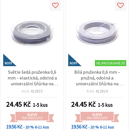
NEJPRODÁVANĚJŠÍ
NOVÝ
NOVÝ
Světle šedá pruženka 0,6
Bílá pruženka 0,6 mm –
mm – elastická, odolná a
pružná, odolná a
univerzální šňůrka na
univerzální šňůrka na
tvoření, cca 10 m role
tvoření, cca 10 m role
Kód:
412815
Kód:
412814
24.45
Kč
24.45
Kč
1-5 kus
1-5 kus
SLEVY
SLEVY
PRO MNOŽSTVÍ
PRO MNOŽSTVÍ
19.56 Kč
19.56 Kč
- 20 %
6-11 kus
- 20 %
6-11 kus