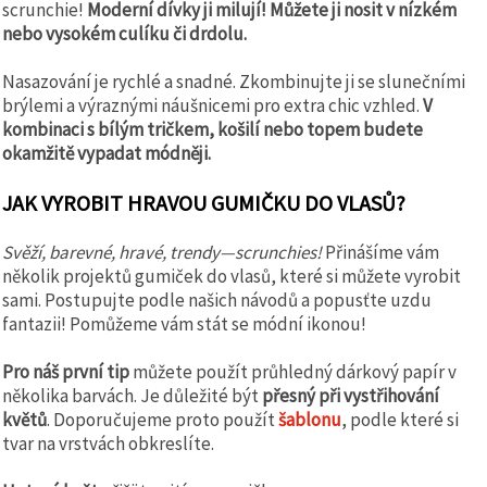
scrunchie!
Moderní dívky ji milují!
Můžete ji nosit v nízkém
nebo vysokém culíku či drdolu.
Nasazování je rychlé a snadné. Zkombinujte ji se slunečními
brýlemi a výraznými náušnicemi pro extra chic vzhled.
V
kombinaci s bílým tričkem, košilí nebo topem budete
okamžitě vypadat módněji.
JAK VYROBIT HRAVOU GUMIČKU DO VLASŮ?
Svěží, barevné, hravé, trendy—scrunchies!
Přinášíme vám
několik projektů gumiček do vlasů, které si můžete vyrobit
sami. Postupujte podle našich návodů a popusťte uzdu
fantazii! Pomůžeme vám stát se módní ikonou!
Pro náš první tip
můžete použít průhledný dárkový papír v
několika barvách. Je důležité být
přesný při vystřihování
květů
. Doporučujeme proto použít
šablonu
, podle které si
tvar na vrstvách obkreslíte.