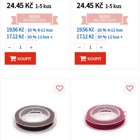
na tlačítko
24.45
Kč
24.45
Kč
"Uložit"
1-5 kus
1-5 kus
SLEVY
SLEVY
PRO MNOŽSTVÍ
PRO MNOŽSTVÍ
Přijmout
vše
19.56 Kč
19.56 Kč
- 20 %
6-11 kus
- 20 %
6-11 kus
17.12 Kč
17.12 Kč
- 30 %
12 kus +
- 30 %
12 kus +
Nastavení
KOUPIT
KOUPIT