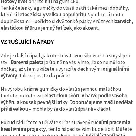
Hotový květ
přišijte nití na gumičku.
Tenké čelenky a gumičky do vlasů patří také mezi doplňky,
které si
letos získaly velkou popularitu.
Vyrobte si tento
doplněk sami – pořiďte si dvě tenké pásky v různých
barvách,
elastickou šňůru a jemný řetízek jako akcent.
VZRUŠUJÍCÍ NÁPADY
Zde je další nápad, jak otestovat svou šikovnost a smysl pro
styl.
Barevná paleta
je úplně na vás. Víme, že se nemůžete
dočkat, až všem ukážete a vyrazíte dech svými
originálními
výtvory
, tak se pusťte do práce!
Na výrobu krásné gumičky do vlasů s jemnou mašličkou
budete potřebovat
elastickou šňůru v barvě podle vašeho
výběru a kousek pevnější látky
.
Doporučujeme mašli nedělat
příliš velkou
– mohla by se do vlasů špatně vkládat.
Pokud rádi čtete a užíváte si čas strávený
ručními pracemi a
kreativními projekty
, tento nápad se vám bude líbit. Můžete
si vyrobit veselé záložky do knih, které
udělají čtení ještě