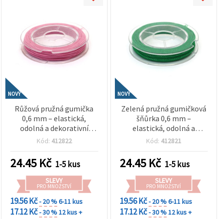
NOVÝ
NOVÝ
Růžová pružná gumička
Zelená pružná gumičková
0,6 mm – elastická,
šňůrka 0,6 mm –
odolná a dekorativní
elastická, odolná a
šňůrka na tvoření, cca 10
dekorativní šňůra na
Kód:
412822
Kód:
412821
m (role)
tvoření, cca 10 m rolka
24.45
Kč
24.45
Kč
1-5 kus
1-5 kus
SLEVY
SLEVY
PRO MNOŽSTVÍ
PRO MNOŽSTVÍ
19.56 Kč
19.56 Kč
- 20 %
6-11 kus
- 20 %
6-11 kus
17.12 Kč
17.12 Kč
- 30 %
12 kus +
- 30 %
12 kus +