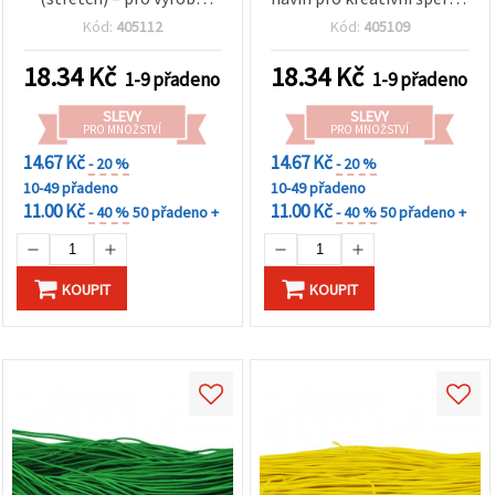
šperků, náramků a DIY
korálkování a DIY ruční
Kód:
405112
Kód:
405109
tvoření, 1 mm, cca 22 m
výrobu
18.34
Kč
18.34
Kč
1-9 přadeno
1-9 přadeno
SLEVY
SLEVY
PRO MNOŽSTVÍ
PRO MNOŽSTVÍ
14.67 Kč
14.67 Kč
- 20 %
- 20 %
10-49 přadeno
10-49 přadeno
11.00 Kč
11.00 Kč
- 40 %
50 přadeno +
- 40 %
50 přadeno +
KOUPIT
KOUPIT