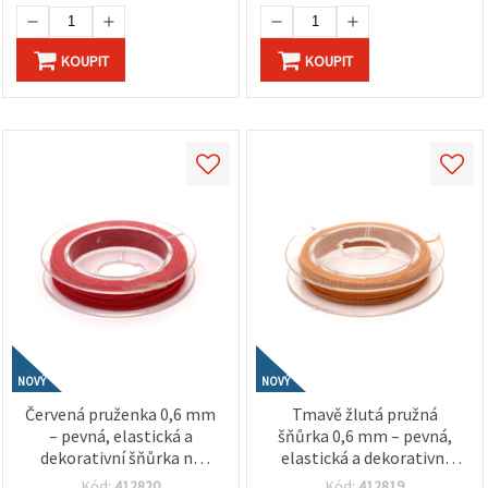
KOUPIT
KOUPIT
NOVÝ
NOVÝ
Červená pruženka 0,6 mm
Tmavě žlutá pružná
– pevná, elastická a
šňůrka 0,6 mm – pevná,
dekorativní šňůrka na
elastická a dekorativní
tvoření, role cca 10 m
šňůra na tvoření, cca 10 m
Kód:
412820
Kód:
412819