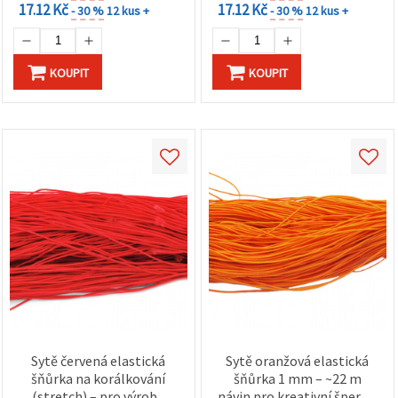
17.12 Kč
17.12 Kč
- 30 %
12 kus +
- 30 %
12 kus +
KOUPIT
KOUPIT
Sytě červená elastická
Sytě oranžová elastická
šňůrka na korálkování
šňůrka 1 mm – ~22 m
(stretch) – pro výrobu
návin pro kreativní šperky,