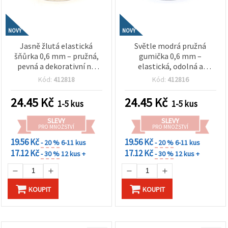
NOVÝ
NOVÝ
Jasně žlutá elastická
Světle modrá pružná
šňůrka 0,6 mm – pružná,
gumička 0,6 mm –
pevná a dekorativní na
elastická, odolná a
tvoření, cca 10 m role
dekorativní šňůrka na
Kód:
412818
Kód:
412816
tvoření, cca 10 m
(návinek)
24.45
Kč
24.45
Kč
1-5 kus
1-5 kus
SLEVY
SLEVY
PRO MNOŽSTVÍ
PRO MNOŽSTVÍ
19.56 Kč
19.56 Kč
- 20 %
6-11 kus
- 20 %
6-11 kus
17.12 Kč
17.12 Kč
- 30 %
12 kus +
- 30 %
12 kus +
KOUPIT
KOUPIT