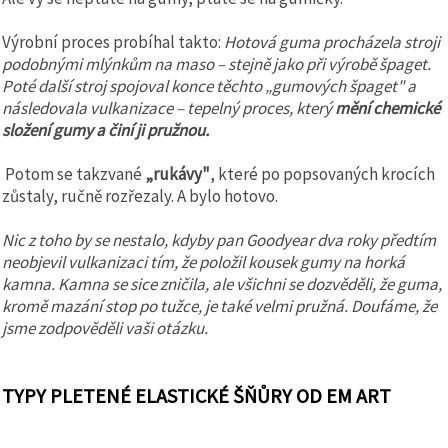
Výrobní proces probíhal takto:
Hotová guma procházela stroji
podobnými mlýnkům na maso – stejně jako při výrobě špaget.
Poté další stroj spojoval konce těchto „gumových špaget" a
následovala vulkanizace – tepelný proces, který
mění chemické
složení gumy a činí ji pružnou.
Potom se takzvané
„rukávy"
, které po popsovaných krocích
zůstaly, ručně rozřezaly. A bylo hotovo.
Nic z toho by se nestalo, kdyby pan Goodyear dva roky předtím
neobjevil vulkanizaci tím, že položil kousek gumy na horká
kamna. Kamna se sice zničila, ale všichni se dozvěděli, že guma,
kromě mazání stop po tužce, je také velmi pružná. Doufáme, že
jsme zodpověděli vaši otázku.
TYPY PLETENÉ ELASTICKÉ ŠŇŮRY OD EM ART