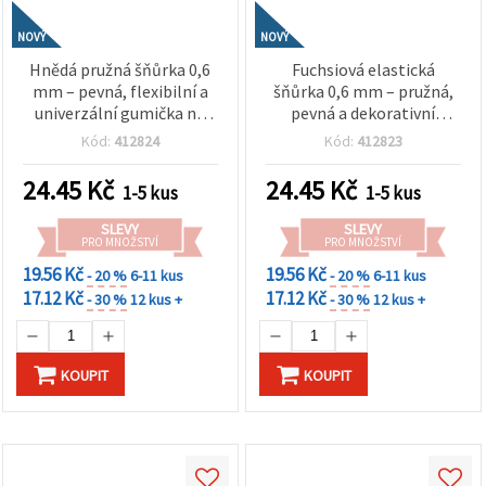
NOVÝ
NOVÝ
Hnědá pružná šňůrka 0,6
Fuchsiová elastická
mm – pevná, flexibilní a
šňůrka 0,6 mm – pružná,
univerzální gumička na
pevná a dekorativní
tvoření, role cca 10 m
gumička na tvoření, cca 10
Kód:
412824
Kód:
412823
m role
24.45
Kč
24.45
Kč
1-5 kus
1-5 kus
SLEVY
SLEVY
PRO MNOŽSTVÍ
PRO MNOŽSTVÍ
19.56 Kč
19.56 Kč
- 20 %
6-11 kus
- 20 %
6-11 kus
17.12 Kč
17.12 Kč
- 30 %
12 kus +
- 30 %
12 kus +
KOUPIT
KOUPIT