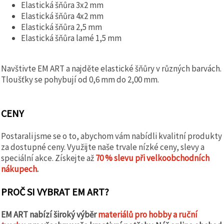
Elastická šňůra 3x2 mm
Elastická šňůra 4x2 mm
Elastická šňůra 2,5 mm
Elastická šňůra lamé 1,5 mm
Navštivte EM ART a najděte elastické šňůry v různých barvách.
Tloušťky se pohybují od 0,6 mm do 2,00 mm.
CENY
Postarali jsme se o to, abychom vám nabídli kvalitní produkty
za dostupné ceny. Využijte naše trvale nízké ceny, slevy a
speciální akce. Získejte až
70 % slevu při velkoobchodních
nákupech
.
PROČ SI VYBRAT EM ART?
EM ART nabízí široký výběr
materiálů pro hobby a ruční