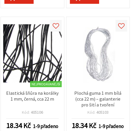
NEJPRODÁVANĚJŠÍ
Elastická šňůra na korálky
Plochá guma 1 mm bílá
1 mm, černá, cca 22 m
(cca 22 m) – galanterie
pro šití a tvoření
Kód:
405106
Kód:
405103
18.34
Kč
18.34
Kč
1-9 přadeno
1-9 přadeno