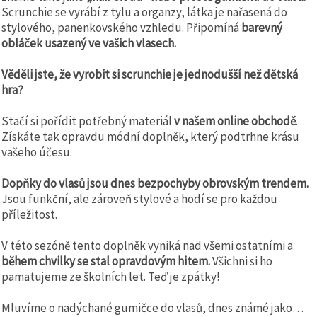
Scrunchie se vyrábí z tylu a organzy, látka je nařasená do
stylového, panenkovského vzhledu. Připomíná
barevný
obláček usazený ve vašich vlasech.
Věděli jste, že vyrobit si scrunchie je jednodušší než dětská
hra?
Stačí si pořídit potřebný materiál
v našem online obchodě
.
Získáte tak opravdu módní doplněk, který podtrhne krásu
vašeho účesu.
Dopňky do vlasů jsou dnes bezpochyby obrovským trendem.
Jsou funkční, ale zároveň stylové a hodí se pro každou
příležitost.
V této sezóně tento doplněk vyniká nad všemi ostatními a
během chvilky se stal opravdovým hitem.
Všichni si ho
pamatujeme ze školních let. Teď je zpátky!
Mluvíme o nadýchané gumičce do vlasů, dnes známé jako…