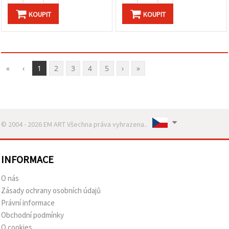
KOUPIT
KOUPIT
«
‹
1
2
3
4
5
›
»
© 2004 - 2026 EM ART Všechna práva vyhrazena..
INFORMACE
O nás
Zásady ochrany osobních údajů
Právní informace
Obchodní podmínky
O cookies