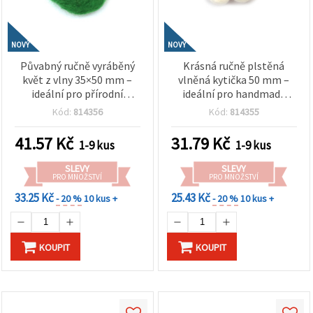
NOVÝ
NOVÝ
Půvabný ručně vyráběný
Krásná ručně plstěná
květ z vlny 35×50 mm –
vlněná kytička 50 mm –
ideální pro přírodní
ideální pro handmade
dekorace, dárky a
doplňky, dekorace a
Kód:
814356
Kód:
814355
kreativní textilní tvoření
textilní tvoření
41.57
Kč
31.79
Kč
1-9 kus
1-9 kus
SLEVY
SLEVY
PRO MNOŽSTVÍ
PRO MNOŽSTVÍ
33.25 Kč
25.43 Kč
- 20 %
10 kus +
- 20 %
10 kus +
KOUPIT
KOUPIT