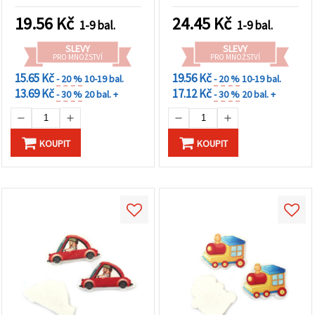
párty dekorace a kreativní
DIY
19.56
Kč
24.45
Kč
1-9 bal.
1-9 bal.
SLEVY
SLEVY
PRO MNOŽSTVÍ
PRO MNOŽSTVÍ
15.65 Kč
19.56 Kč
- 20 %
10-19 bal.
- 20 %
10-19 bal.
13.69 Kč
17.12 Kč
- 30 %
20 bal. +
- 30 %
20 bal. +
KOUPIT
KOUPIT