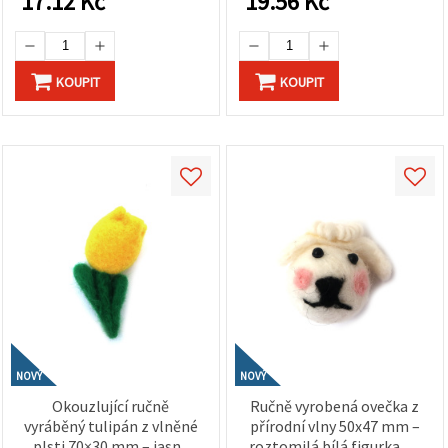
17.12
Kč
19.56
Kč
na tlačítko
"Uložit"
Přijmout
KOUPIT
KOUPIT
vše
Nastavení
NOVÝ
NOVÝ
Okouzlující ručně
Ručně vyrobená ovečka z
vyráběný tulipán z vlněné
přírodní vlny 50x47 mm –
plsti 70×30 mm – jasně
roztomilá bílá figurka na