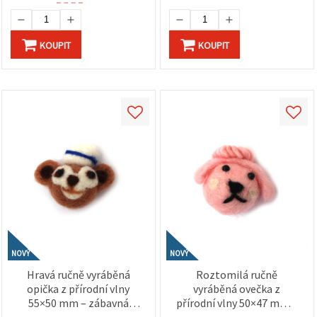
KOUPIT
KOUPIT
NOVÝ
NOVÝ
Hravá ručně vyráběná
Roztomilá ručně
opička z přírodní vlny
vyráběná ovečka z
55×50 mm – zábavná
přírodní vlny 50×47 mm –
plstěná figurka pro děti,
jemně růžová figurka na