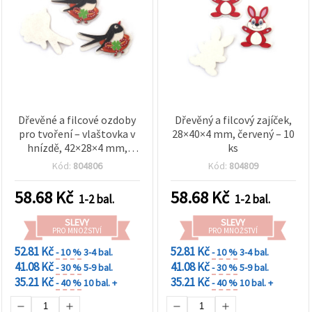
Dřevěné a filcové ozdoby
Dřevěný a filcový zajíček,
pro tvoření – vlaštovka v
28×40×4 mm, červený – 10
hnízdě, 42×28×4 mm,
ks
přírodní, 10 ks
Kód:
804806
Kód:
804809
58.68
Kč
58.68
Kč
1-2 bal.
1-2 bal.
SLEVY
SLEVY
PRO MNOŽSTVÍ
PRO MNOŽSTVÍ
52.81 Kč
52.81 Kč
- 10 %
3-4 bal.
- 10 %
3-4 bal.
41.08 Kč
41.08 Kč
- 30 %
5-9 bal.
- 30 %
5-9 bal.
35.21 Kč
35.21 Kč
- 40 %
10 bal. +
- 40 %
10 bal. +