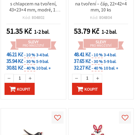
s chlapcem na tvoření,
na tvoření – čáp, 22×42×4
43×23×4 mm, modré, 10
mm, 10 ks
ks
Kód:
804802
Kód:
804804
51.35
Kč
53.79
Kč
1-2 bal.
1-2 bal.
SLEVY
SLEVY
PRO MNOŽSTVÍ
PRO MNOŽSTVÍ
46.21 Kč
48.41 Kč
- 10 %
3-4 bal.
- 10 %
3-4 bal.
35.94 Kč
37.65 Kč
- 30 %
5-9 bal.
- 30 %
5-9 bal.
30.81 Kč
32.27 Kč
- 40 %
10 bal. +
- 40 %
10 bal. +
KOUPIT
KOUPIT