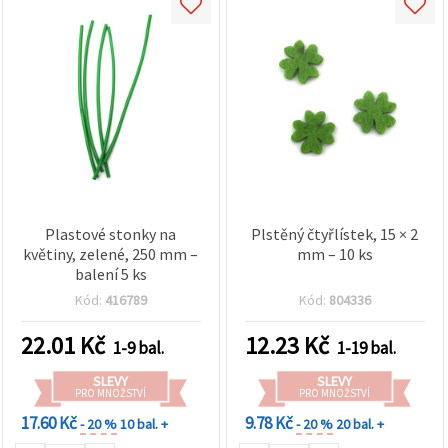
Plastové stonky na
Plstěný čtyřlístek, 15 × 2
květiny, zelené, 250 mm –
mm – 10 ks
balení 5 ks
Kód:
416789
Kód:
804336
22.01
Kč
12.23
Kč
1-9 bal.
1-19 bal.
SLEVY
SLEVY
PRO MNOŽSTVÍ
PRO MNOŽSTVÍ
17.60 Kč
9.78 Kč
- 20 %
10 bal. +
- 20 %
20 bal. +