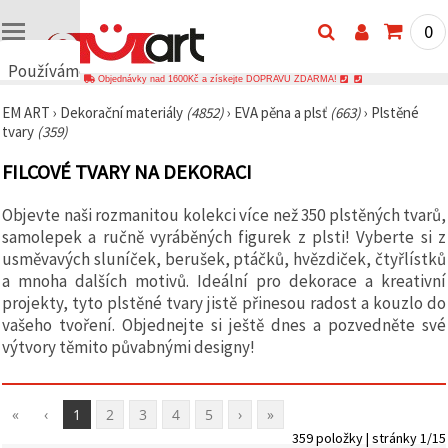
0
Používáme
Objednávky nad 1600Kč a získejte DOPRAVU ZDARMA!
cookies
EM ART
›
Dekorační materiály
(4852)
›
EVA pěna a plsť
(663)
›
Plstěné
🍪
tvary
(359)
Používáme
cookies a
FILCOVÉ TVARY NA DEKORACI
podobné
technologie,
abychom
Objevte naši rozmanitou kolekci více než 350 plstěných tvarů,
zajistili
správné
samolepek a ručně vyráběných figurek z plsti! Vyberte si z
fungování
usměvavých sluníček, berušek, ptáčků, hvězdiček, čtyřlístků
webu,
a mnoha dalších motivů. Ideální pro dekorace a kreativní
zlepšili vaše
prostředí
projekty, tyto plstěné tvary jistě přinesou radost a kouzlo do
při jeho
vašeho tvoření. Objednejte si ještě dnes a pozvedněte své
používání a
výtvory těmito půvabnými designy!
s vaším
souhlasem
analyzovali
návštěvnost
a
«
‹
1
2
3
4
5
›
»
zobrazovali
359 položky | stránky 1/15
relevantnější