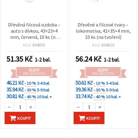
Dřevěná filcová ozdoba –
Dřevěné a filcové tvary –
auto s dívkou, 43×23×4
lokomotiva, 42×35×4 mm,
mm, červená, 10 ks (na
10 ks (na tvoření)
tvoření/scrapbooking)
Kód:
804801
Kód:
804810
51.35
Kč
56.24
Kč
1-2 bal.
1-2 bal.
SLEVY
SLEVY
PRO MNOŽSTVÍ
PRO MNOŽSTVÍ
46.21 Kč
50.61 Kč
- 10 %
3-4 bal.
- 10 %
3-4 bal.
35.94 Kč
39.36 Kč
- 30 %
5-9 bal.
- 30 %
5-9 bal.
30.81 Kč
33.74 Kč
- 40 %
10 bal. +
- 40 %
10 bal. +
KOUPIT
KOUPIT