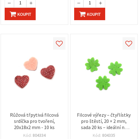
KOUPIT
KOUPIT
Růžová třpytivá filcová
Filcové výřezy – čtyřlístky
srdíčka pro tvoření,
pro štěstí, 20 × 2 mm,
20x18x2 mm - 10 ks
sada 20 ks – ideální na
tvoření ke Dni sv. Patrika,
Kód:
804334
Kód:
804335