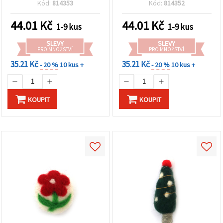
Kód:
814353
Kód:
814352
dárky a kreativní tvoření i
sladké dekorace, dárky a
dekorace
kreativní tvoření
44.01
Kč
44.01
Kč
1-9 kus
1-9 kus
SLEVY
SLEVY
PRO MNOŽSTVÍ
PRO MNOŽSTVÍ
35.21 Kč
35.21 Kč
- 20 %
10 kus +
- 20 %
10 kus +
KOUPIT
KOUPIT