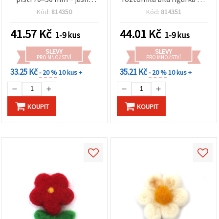
žlutý květ na jarní
rustikální dekorace, dárky
Kód:
814350
Kód:
814351
dekorace, dárky a tvoření
a kreativní tvoření
DIY
41.57
Kč
44.01
Kč
1-9 kus
1-9 kus
SLEVY
SLEVY
PRO MNOŽSTVÍ
PRO MNOŽSTVÍ
33.25 Kč
35.21 Kč
- 20 %
10 kus +
- 20 %
10 kus +
KOUPIT
KOUPIT