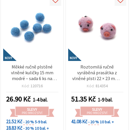
NOVÝ
NOVÝ
Měkké ručně plstěné
Roztomilá ručně
vlněné kuličky 15 mm
vyráběná prasátka z
modré – sada 6 ks na
vlněné plsti 22 × 23 mm –
výrobu šperků, dekorace a
sada 2 ks, fialová, na
Kód:
120716
Kód:
814354
kreativní tvoření
dekorace, dětské tvoření a
dárkové projekty
26.90
Kč
51.35
Kč
1-4 bal.
1-9 bal.
SLEVY
SLEVY
PRO MNOŽSTVÍ
PRO MNOŽSTVÍ
21.52 Kč
41.08 Kč
- 20 %
5-9 bal.
- 20 %
10 bal. +
18.83 Kč
- 30 %
10 bal. +