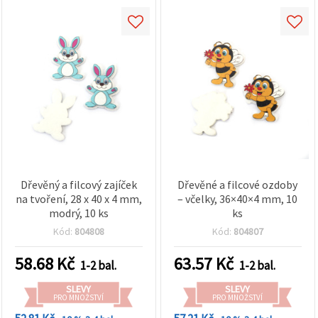
Dřevěný a filcový zajíček
Dřevěné a filcové ozdoby
na tvoření, 28 x 40 x 4 mm,
– včelky, 36×40×4 mm, 10
modrý, 10 ks
ks
Kód:
804808
Kód:
804807
58.68
Kč
63.57
Kč
1-2 bal.
1-2 bal.
SLEVY
SLEVY
PRO MNOŽSTVÍ
PRO MNOŽSTVÍ