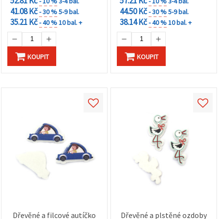
52.81 Kč
57.21 Kč
- 10 %
3-4 bal.
- 10 %
3-4 bal.
41.08 Kč
44.50 Kč
- 30 %
5-9 bal.
- 30 %
5-9 bal.
35.21 Kč
38.14 Kč
- 40 %
10 bal. +
- 40 %
10 bal. +
KOUPIT
KOUPIT
Dřevěné a filcové autíčko
Dřevěné a plstěné ozdoby