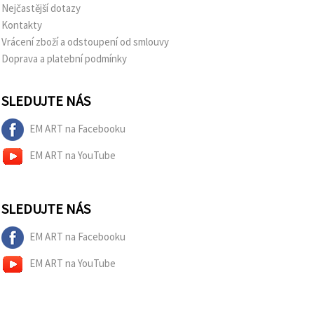
na tlačítko
Nejčastější dotazy
"Uložit"
Kontakty
Vrácení zboží a odstoupení od smlouvy
Přijmout
Doprava a platební podmínky
vše
Nastavení
SLEDUJTE NÁS
EM ART na Facebooku
EM ART na YouTube
SLEDUJTE NÁS
EM ART na Facebooku
EM ART na YouTube