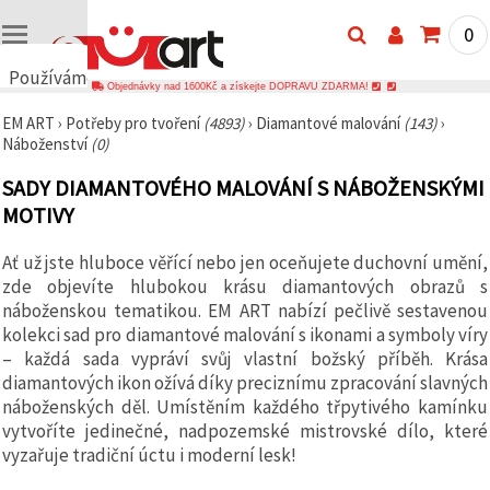
0
Používáme
Objednávky nad 1600Kč a získejte DOPRAVU ZDARMA!
cookies
EM ART
›
Potřeby pro tvoření
(4893)
›
Diamantové malování
(143)
›
🍪
Náboženství
(0)
Používáme
cookies a
SADY DIAMANTOVÉHO MALOVÁNÍ S NÁBOŽENSKÝMI
podobné
technologie,
MOTIVY
abychom
zajistili
správné
Ať už jste hluboce věřící nebo jen oceňujete duchovní umění,
fungování
zde objevíte hlubokou krásu diamantových obrazů s
webu,
zlepšili vaše
náboženskou tematikou. EM ART nabízí pečlivě sestavenou
prostředí
kolekci sad pro diamantové malování s ikonami a symboly víry
při jeho
– každá sada vypráví svůj vlastní božský příběh. Krása
používání a
s vaším
diamantových ikon ožívá díky preciznímu zpracování slavných
souhlasem
náboženských děl. Umístěním každého třpytivého kamínku
analyzovali
vytvoříte jedinečné, nadpozemské mistrovské dílo, které
návštěvnost
a
vyzařuje tradiční úctu i moderní lesk!
zobrazovali
relevantnější