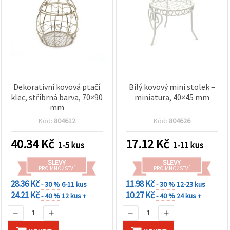
Dekorativní kovová ptačí
Bílý kovový mini stolek –
klec, stříbrná barva, 70×90
miniatura, 40×45 mm
mm
Kód:
804612
Kód:
804626
40.34
Kč
17.12
Kč
1-5 kus
1-11 kus
SLEVY
SLEVY
PRO MNOŽSTVÍ
PRO MNOŽSTVÍ
28.36 Kč
11.98 Kč
- 30 %
6-11 kus
- 30 %
12-23 kus
24.21 Kč
10.27 Kč
- 40 %
12 kus +
- 40 %
24 kus +