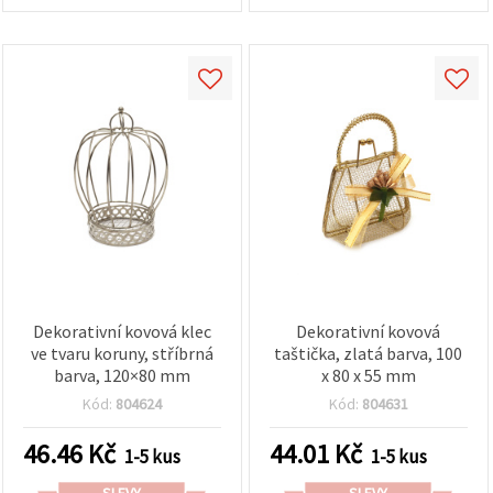
Dekorativní kovová klec
Dekorativní kovová
ve tvaru koruny, stříbrná
taštička, zlatá barva, 100
barva, 120×80 mm
x 80 x 55 mm
Kód:
804624
Kód:
804631
46.46
Kč
44.01
Kč
1-5 kus
1-5 kus
SLEVY
SLEVY