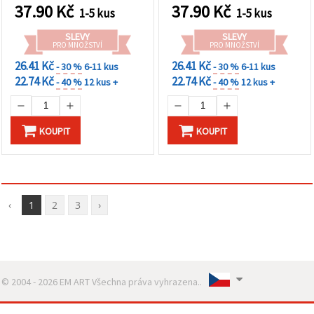
37.90
Kč
37.90
Kč
1-5 kus
1-5 kus
SLEVY
SLEVY
PRO MNOŽSTVÍ
PRO MNOŽSTVÍ
26.41 Kč
26.41 Kč
- 30 %
6-11 kus
- 30 %
6-11 kus
22.74 Kč
22.74 Kč
- 40 %
12 kus +
- 40 %
12 kus +
KOUPIT
KOUPIT
‹
1
2
3
›
© 2004 - 2026 EM ART Všechna práva vyhrazena..