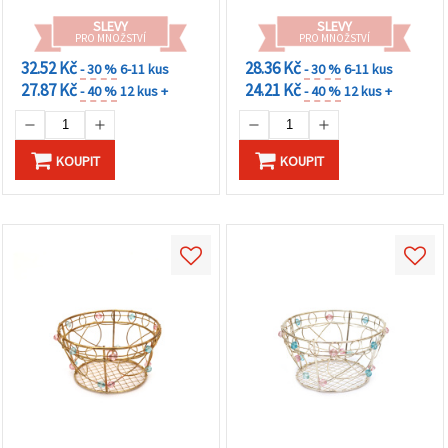
SLEVY
SLEVY
PRO MNOŽSTVÍ
PRO MNOŽSTVÍ
32.52 Kč
28.36 Kč
- 30 %
6-11 kus
- 30 %
6-11 kus
27.87 Kč
24.21 Kč
- 40 %
12 kus +
- 40 %
12 kus +
KOUPIT
KOUPIT