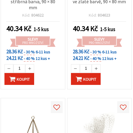
stříbrná barva, 90 × 80
ve zlaté barvě, 90 × 80 mm
mm
Kód:
804622
Kód:
804623
40.34
Kč
40.34
Kč
1-5 kus
1-5 kus
SLEVY
SLEVY
PRO MNOŽSTVÍ
PRO MNOŽSTVÍ
28.36 Kč
28.36 Kč
- 30 %
6-11 kus
- 30 %
6-11 kus
24.21 Kč
24.21 Kč
- 40 %
12 kus +
- 40 %
12 kus +
KOUPIT
KOUPIT