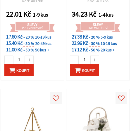
na tlačítko
Kód:
403766
Kód:
403765
dekorace
"Uložit"
22.01
Kč
34.23
Kč
1-9 kus
1-4 kus
Přijmout
SLEVY
SLEVY
vše
PRO MNOŽSTVÍ
PRO MNOŽSTVÍ
17.60 Kč
27.38 Kč
- 20 %
10-19 kus
- 20 %
5-9 kus
Nastavení
15.40 Kč
23.96 Kč
- 30 %
20-49 kus
- 30 %
10-19 kus
11.00 Kč
17.12 Kč
- 50 %
50 kus +
- 50 %
20 kus +
KOUPIT
KOUPIT