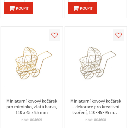
KOUPIT
KOUPIT
Miniaturní kovový kočárek
Miniaturní kovový kočárek
pro miminko, zlatá barva,
– dekorace pro kreativní
110 x 45 x 95 mm
tvoření, 110×45×95 mm,
stříbrná barva
Kód:
804609
Kód:
804608