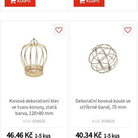
KOUPIT
KOUPIT
Kovová dekorativní klec
Dekorační kovová koule ve
ve tvaru koruny, zlatá
stříbrné barvě, 70 mm
barva, 120×80 mm
Kód:
804625
Kód:
804616
46.46
Kč
40.34
Kč
1-5 kus
1-5 kus