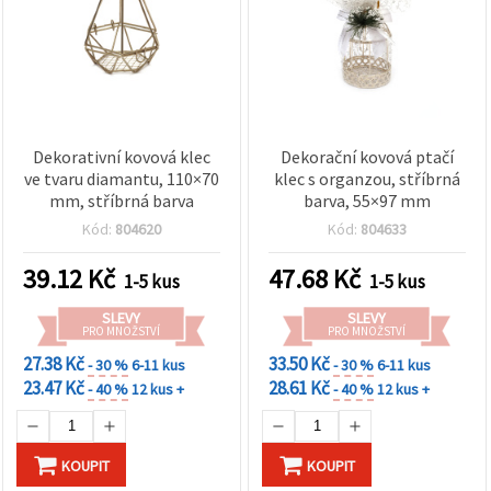
Dekorativní kovová klec
Dekorační kovová ptačí
ve tvaru diamantu, 110×70
klec s organzou, stříbrná
mm, stříbrná barva
barva, 55×97 mm
Kód:
804620
Kód:
804633
39.12
Kč
47.68
Kč
1-5 kus
1-5 kus
SLEVY
SLEVY
PRO MNOŽSTVÍ
PRO MNOŽSTVÍ
27.38 Kč
33.50 Kč
- 30 %
6-11 kus
- 30 %
6-11 kus
23.47 Kč
28.61 Kč
- 40 %
12 kus +
- 40 %
12 kus +
KOUPIT
KOUPIT