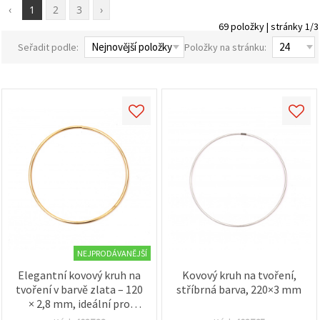
obsah a
‹
1
2
3
›
reklamu, a
69 položky | stránky 1/3
to i s
pomocí
Seřadit podle:
Položky na stránku:
našich
partnerů
pro
analýzu a
marketing.
Můžete
souhlasit s
použitím
všech
cookies
kliknutím
na
"Přijmout
vše!" Nebo
můžete
uvést své
preference v
Nastavení
NEJPRODÁVANĚJŠÍ
výběrem
Elegantní kovový kruh na
Kovový kruh na tvoření,
daného
typu
tvoření v barvě zlata – 120
stříbrná barva, 220×3 mm
cookies a
× 2,8 mm, ideální pro
kliknutím
kreativní projekty a