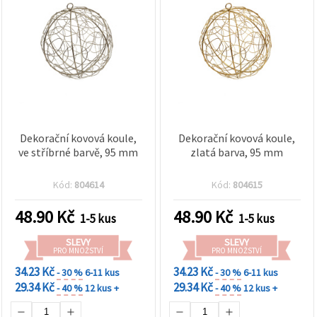
Dekorační kovová koule,
Dekorační kovová koule,
ve stříbrné barvě, 95 mm
zlatá barva, 95 mm
Kód:
804614
Kód:
804615
48.90
Kč
48.90
Kč
1-5 kus
1-5 kus
SLEVY
SLEVY
PRO MNOŽSTVÍ
PRO MNOŽSTVÍ
34.23 Kč
34.23 Kč
- 30 %
6-11 kus
- 30 %
6-11 kus
29.34 Kč
29.34 Kč
- 40 %
12 kus +
- 40 %
12 kus +