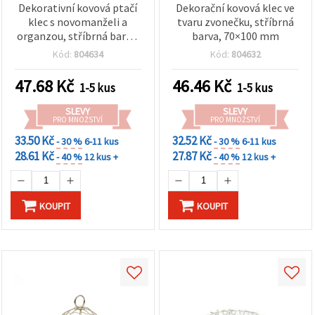
Dekorativní kovová ptačí
Dekorační kovová klec ve
klec s novomanželi a
tvaru zvonečku, stříbrná
organzou, stříbrná barva,
barva, 70×100 mm
55x97 mm
Kód:
804634
Kód:
804632
47.68
Kč
46.46
Kč
1-5 kus
1-5 kus
SLEVY
SLEVY
PRO MNOŽSTVÍ
PRO MNOŽSTVÍ
33.50 Kč
32.52 Kč
- 30 %
6-11 kus
- 30 %
6-11 kus
28.61 Kč
27.87 Kč
- 40 %
12 kus +
- 40 %
12 kus +
KOUPIT
KOUPIT