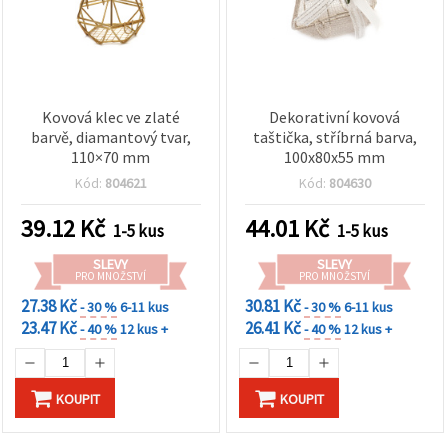
Kovová klec ve zlaté
Dekorativní kovová
barvě, diamantový tvar,
taštička, stříbrná barva,
110×70 mm
100x80x55 mm
Kód:
804621
Kód:
804630
39.12
Kč
44.01
Kč
1-5 kus
1-5 kus
SLEVY
SLEVY
PRO MNOŽSTVÍ
PRO MNOŽSTVÍ
27.38 Kč
30.81 Kč
- 30 %
6-11 kus
- 30 %
6-11 kus
23.47 Kč
26.41 Kč
- 40 %
12 kus +
- 40 %
12 kus +
KOUPIT
KOUPIT