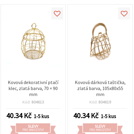
Kovová dekorativní ptačí
Kovová dárková taštička,
klec, zlatá barva, 70 × 90
zlatá barva, 105x80x55
mm
mm
Kód:
804613
Kód:
804619
40.34
Kč
40.34
Kč
1-5 kus
1-5 kus
SLEVY
SLEVY
PRO MNOŽSTVÍ
PRO MNOŽSTVÍ