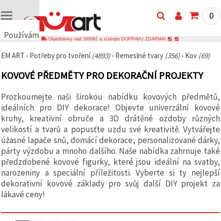
0
Používáme
Objednávky nad 1600Kč a získejte DOPRAVU ZDARMA!
cookies
EM ART
›
Potřeby pro tvoření
(4893)
›
Řemeslné tvary
(356)
›
Kov
(69)
🍪
Používáme
KOVOVÉ PŘEDMĚTY PRO DEKORAČNÍ PROJEKTY
cookies a
podobné
technologie,
Prozkoumejte naši širokou nabídku kovových předmětů,
abychom
ideálních pro DIY dekorace! Objevte univerzální kovové
zajistili
správné
kruhy, kreativní obruče a 3D drátěné ozdoby různých
fungování
velikostí a tvarů a popusťte uzdu své kreativitě. Vytvářejte
webu,
zlepšili vaše
úžasné lapače snů, domácí dekorace, personalizované dárky,
prostředí
párty výzdobu a mnoho dalšího. Naše nabídka zahrnuje také
při jeho
předzdobené kovové figurky, které jsou ideální na svatby,
používání a
s vaším
narozeniny a speciální příležitosti. Vyberte si ty nejlepší
souhlasem
dekorativní kovové základy pro svůj další DIY projekt za
analyzovali
lákavé ceny!
návštěvnost
a
zobrazovali
relevantnější