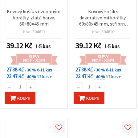
Kovový košík s ozdobnými
Kovový košík s
korálky, zlatá barva,
dekorativními korálky,
60×80×45 mm
60x80x45 mm, stříbrná
barva
Kód:
804611
Kód:
804610
39.12
Kč
39.12
Kč
1-5 kus
1-5 kus
SLEVY
SLEVY
PRO MNOŽSTVÍ
PRO MNOŽSTVÍ
27.38 Kč
27.38 Kč
- 30 %
6-11 kus
- 30 %
6-11 kus
23.47 Kč
23.47 Kč
- 40 %
12 kus +
- 40 %
12 kus +
KOUPIT
KOUPIT