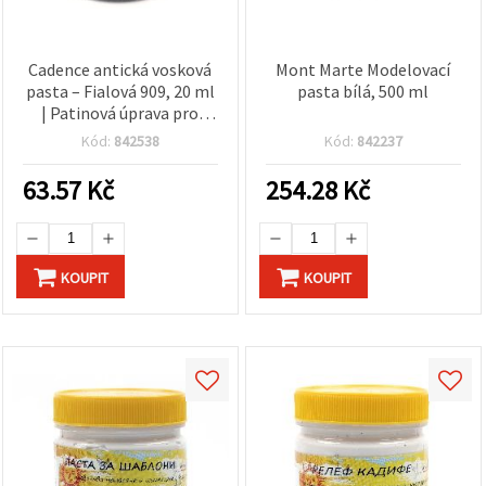
Cadence antická vosková
Mont Marte Modelovací
pasta – Fialová 909, 20 ml
pasta bílá, 500 ml
| Patinová úprava pro
hobby tvoření, renovaci
Kód:
842538
Kód:
842237
nábytku, DIY postaršení a
shabby chic efekt
63.57
Kč
254.28
Kč
KOUPIT
KOUPIT