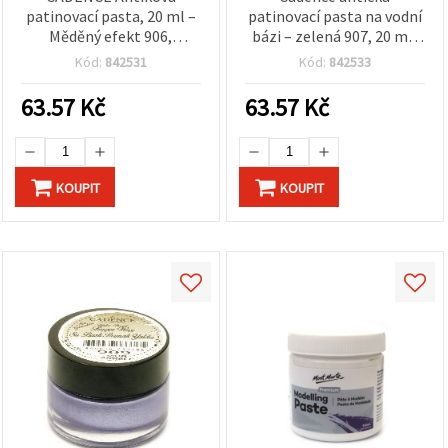
patinovací pasta, 20 ml –
patinovací pasta na vodní
Měděný efekt 906,
bázi – zelená 907, 20 ml,
metalická na dřevo, kov aj.
vtírací pro dřevo, kov,
Kód:
842531
Kód:
842533
– Vintage měděná patina,
pryskyřici, papír a plátno
snadné DIY tvoření
63.57
Kč
63.57
Kč
KOUPIT
KOUPIT