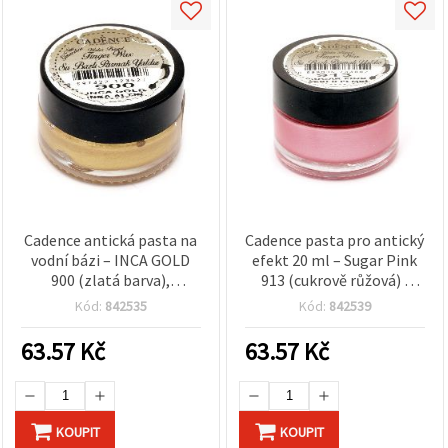
Cadence antická pasta na
Cadence pasta pro antický
vodní bázi – INCA GOLD
efekt 20 ml – Sugar Pink
900 (zlatá barva),
913 (cukrově růžová) |
metalický efekt pro
Vintage dekorační pasta
Kód:
842535
Kód:
842539
kreativní tvoření, 20 ml
na patinování pro DIY a
hobby projekty, snadná
63.57
Kč
63.57
Kč
aplikace
KOUPIT
KOUPIT