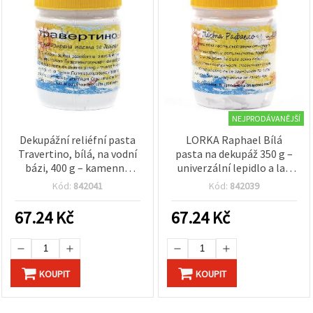
NEJPRODÁVANĚJŠÍ
Dekupážní reliéfní pasta
LORKA Raphael Bílá
Travertino, bílá, na vodní
pasta na dekupáž 350 g –
bázi, 400 g – kamenná
univerzální lepidlo a lak
textura, na šablony, mixed
na různé povrchy pro
Kód:
842041
Kód:
842039
media a kreativní tvoření
dekupáž a hobby projekty,
snadná aplikace, po
67.24
Kč
67.24
Kč
zaschnutí čirá
KOUPIT
KOUPIT