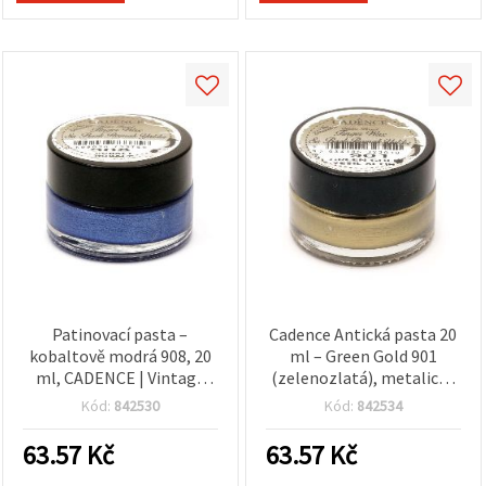
Patinovací pasta –
Cadence Antická pasta 20
kobaltově modrá 908, 20
ml – Green Gold 901
ml, CADENCE | Vintage
(zelenozlatá), metalický
patina pro DIY tvoření,
efekt ve zlaté barvě pro
Kód:
842530
Kód:
842534
nábytek a dekorace,
patinování nábytku,
hladká snadno
rámů, mixed media a DIY
63.57
Kč
63.57
Kč
aplikovatelná receptura
projekty