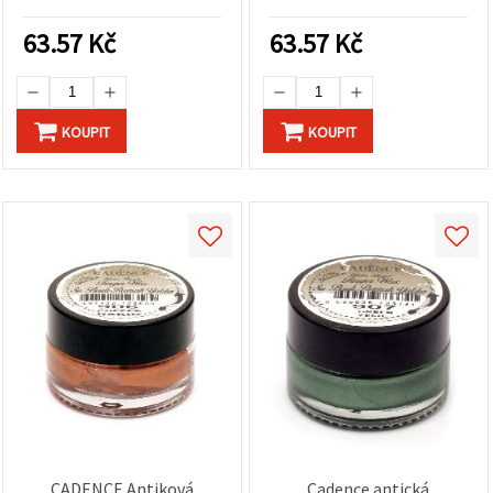
dekorace a DIY projekty
CADENCE – snadno
vtíratelná povrchová
63.57
Kč
63.57
Kč
úprava pro kreativní
tvoření, nábytek, rámečky
a patinové akcenty
KOUPIT
KOUPIT
CADENCE Antiková
Cadence antická