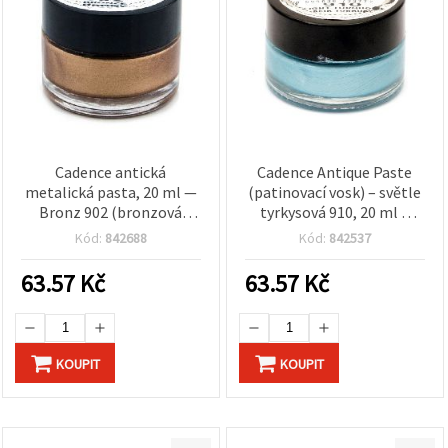
Cadence antická
Cadence Antique Paste
metalická pasta, 20 ml —
(patinovací vosk) – světle
Bronz 902 (bronzová
tyrkysová 910, 20 ml –
barva) Dekorativní
patina efekt pro kreativní
Kód:
842688
Kód:
842537
povrchová úprava pro
tvoření a dekorace,
patinování, metalické
snadná aplikace, odolný
63.57
Kč
63.57
Kč
zvýraznění, nábytek,
povrch
dekupáž a mixed media
KOUPIT
KOUPIT