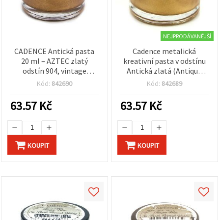
NEJPRODÁVANĚJŠÍ
CADENCE Antická pasta
Cadence metalická
20 ml – AZTEC zlatý
kreativní pasta v odstínu
odstín 904, vintage
Antická zlatá (Antique
metalický efekt pro DIY,
Gold), 20 ml – snadná
Kód:
842690
Kód:
842689
decoupage, mixed media a
aplikace, vysoká kryvost,
domácí dekorace (nejde o
vintage efekt na nábytek,
63.57
Kč
63.57
Kč
pravé zlato)
domácí dekorace a DIY
KOUPIT
KOUPIT