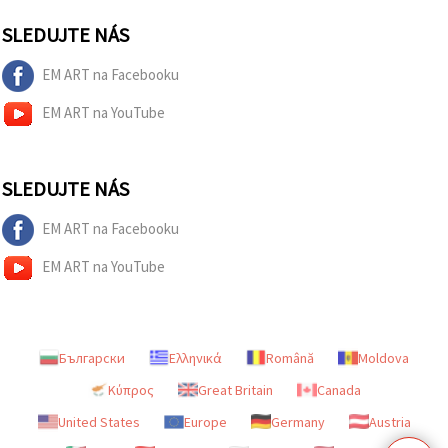
SLEDUJTE NÁS
EM ART na Facebooku
EM ART na YouTube
SLEDUJTE NÁS
EM ART na Facebooku
EM ART na YouTube
Български
Ελληνικά
Română
Moldova
Κύπρος
Great Britain
Canada
United States
Europe
Germany
Austria