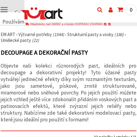
0
Používáme
Objednávky nad 1600Kč a získejte DOPRAVU ZDARMA!
cookies
EM ART
›
Výtvarné potřeby
(1544)
›
Strukturní pasty a vosky
(186)
›
🍪
Umělecké pasty
(21)
Používáme
cookies a
DECOUPAGE A DEKORAČNÍ PASTY
podobné
technologie,
abychom
Objevte naši kolekci různorodých past, ideálních pro
zajistili
správné
decoupage a dekorativní projekty! Tyto úžasné pasty
fungování
vytvářejí jedinečné efekty díky svým rozmanitým texturám,
webu,
jako jsou sametové, pískové, zrnitě strukturované,
zlepšili vaše
prostředí
mramorové nebo sněhové povrchy. Po jejich použití můžete
při jeho
jejich vzhled ještě více zdokonalit přidáním voskových past a
používání a
patinovacích efektů, které zvýrazní jejich reliéfy nebo
s vaším
souhlasem
struktury. Nabízíme zde také dekorativní modelovací pasty,
analyzovali
které jsou ideální pro použití s formami!
návštěvnost
a
zobrazovali
relevantnější
22 položky | stránky 1/1