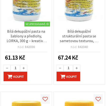
NEJPRODÁVANĚJŠÍ
Bílá dekupážní pasta na
Bílá dekupážní
šablony a předlohy,
strukturální pasta se
LORKA, 300 g – kreativní
sametovou texturou, na
pasta pro dekupáž,
vodní bázi,
Kód:
842036
Kód:
842040
šablonování, DIY a
rychleschnoucí, hladký
scrapbooking
efekt, pro šablony a
61.13
Kč
67.24
Kč
mixed media na dřevo,
papír a plátno, 400 g
KOUPIT
KOUPIT