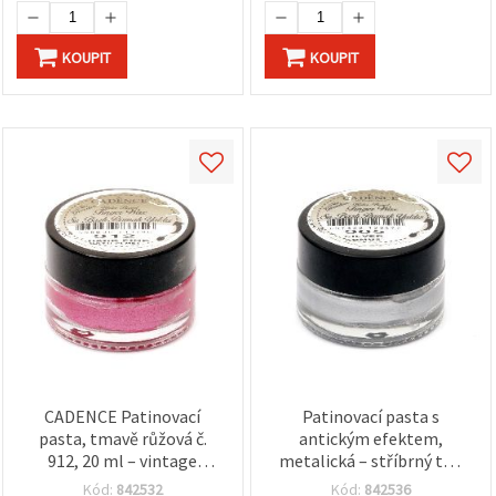
KOUPIT
KOUPIT
CADENCE Patinovací
Patinovací pasta s
pasta, tmavě růžová č.
antickým efektem,
912, 20 ml – vintage
metalická – stříbrný tón
patina pro nábytek,
905, 20 ml kelímek,
Kód:
842532
Kód:
842536