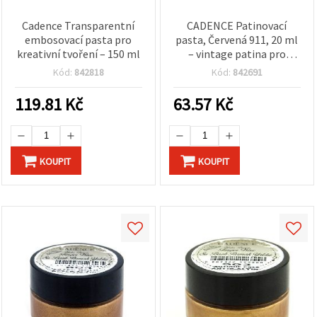
Cadence Transparentní
CADENCE Patinovací
embosovací pasta pro
pasta, Červená 911, 20 ml
kreativní tvoření – 150 ml
– vintage patina pro
hobby tvoření, nábytek,
Kód:
842818
Kód:
842691
mixed media a domácí
dekorace
119.81
Kč
63.57
Kč
KOUPIT
KOUPIT