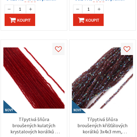
KOUPIT
KOUPIT
NOVÝ
NOVÝ
Třpytivá šňůra
Třpytivá šňůra
broušených kulatých
broušených křišťálových
krystalových korálků s
korálků 3x4x3 mm,