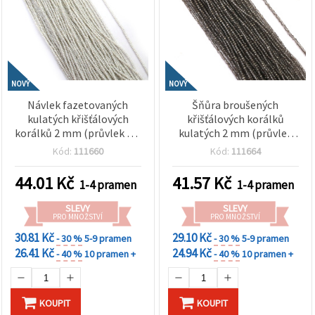
NOVÝ
NOVÝ
Návlek fazetovaných
Šňůra broušených
kulatých křišťálových
křišťálových korálků
korálků 2 mm (průvlek 0,6
kulatých 2 mm (průvlek
mm) – hladké
0,6 mm) – transparentní
Kód:
111660
Kód:
111664
neprůhledné bílé duhové s
galvanizovaná šedá s
třpytivým AB efektem,
metalickým leskem ~200
44.01
Kč
41.57
Kč
1-4 pramen
1-4 pramen
mix ~220 ks
ks
SLEVY
SLEVY
PRO MNOŽSTVÍ
PRO MNOŽSTVÍ
30.81 Kč
29.10 Kč
- 30 %
5-9 pramen
- 30 %
5-9 pramen
26.41 Kč
24.94 Kč
- 40 %
10 pramen +
- 40 %
10 pramen +
KOUPIT
KOUPIT