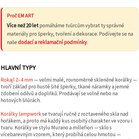
Proč EM ART
Více než 20 let
pomáháme tvůrcům vybrat ty správné
materiály pro šperky, tvoření a dekorace. Podívejte se na
naše
dodací a reklamační podmínky
.
HLAVNÍ TYPY
Rokajl 2–4 mm
— velmi malé, rovnoměrné skleněné korálky —
tvoří základ pro husté šité šperky, tkané náramky a jemné
zdobení oděvů a doplňků. Prodávají se volně nebo na
hotových šňůrách.
Korálky lampwork
se tvarují ručně z roztaveného skla nad
hořákem, a proto má každý kus osobitý charakter ve vzoru i
tvaru. Korálky ve stylu Murano a millefiori — sklo s
vícebarevným vzorem, který probíhá celou hmotou —