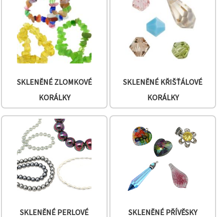
na tlačítko
"Uložit"
Přijmout
vše
Nastavení
SKLENĚNÉ ZLOMKOVÉ
SKLENĚNÉ KŘIŠŤÁLOVÉ
KORÁLKY
KORÁLKY
SKLENĚNÉ PERLOVÉ
SKLENĚNÉ PŘÍVĚSKY