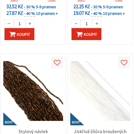
32.52 Kč
22.25 Kč
- 30 %
5-9 pramen
- 30 %
5-9 pramen
27.87 Kč
19.07 Kč
- 40 %
10 pramen +
- 40 %
10 pramen +
KOUPIT
KOUPIT
NOVÝ
NOVÝ
Stylový návlek
Jiskřivá šňůra broušených