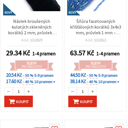
NOVÝ
NOVÝ
Návlek broušených
Šňůra facetovaných
kulatých skleněných
křišťálových korálků 3x4x3
korálků 2 mm, průvlek 1
mm, průvlek 1 mm –
mm – hluboká
jemné transparentní
Kód:
111619
Kód:
111612
transparentní indigo s
světle modré duhové s
výrazným leskem ~190 ks
třpytivým AB efektem
29.34
Kč
63.57
Kč
1-4 pramen
1-4 pramen
~130 ks
SLEVY
SLEVY
PRO MNOŽSTVÍ
PRO MNOŽSTVÍ
20.54 Kč
44.50 Kč
- 30 %
5-9 pramen
- 30 %
5-9 pramen
17.60 Kč
38.14 Kč
- 40 %
10 pramen +
- 40 %
10 pramen +
KOUPIT
KOUPIT