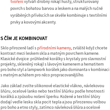
tvoření
vytváří drobný rokajl hustý, strukturovaný
povrch s bohatou barvou a leskem a na malých ručně
vyráběných přívěscích se skvěle kombinuje s textilními
prvky a kovovými akcenty.
S ČÍM JE KOMBINOVAT
Sklo přirozeně ladí s
přírodními kameny
, zvláště když chcete
kontrast mezi leskem skla a matným povrchem kamene.
Klasické dvojice: průhledné korálky s krystaly pro slavnostní
projekty, skleněný rokajl s lávovým kamenem a hematitem
pro boho styl a lampwork korálek jako dominanta v kombinaci
s matným achátem pro něco propracovanějšího.
Jako základ zvolte silikonové elastické vlákno, návlekovou
šňůru, ocelové lanko nebo textilní šňůrku podle hmotnosti
korálků a způsobu nošení šperku. Kožené a textilní šňůry
dodají vedle lesku skla pocit tepla a jsou přirozenou volbou
pro boho a etno styly, zatímco návleková šňůra a ocelové