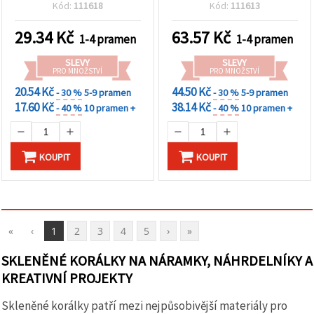
fazetami, dírka 2 mm / 1
průvlek 1 mm – elegantní
Kód:
111618
Kód:
111613
mm – jasně transparentní
průhledná fialová duhová
červená s živým leskem,
s AB efektem ~130 ks
29.34
Kč
63.57
Kč
1-4 pramen
1-4 pramen
cca 180 ks
SLEVY
SLEVY
PRO MNOŽSTVÍ
PRO MNOŽSTVÍ
20.54 Kč
44.50 Kč
- 30 %
5-9 pramen
- 30 %
5-9 pramen
17.60 Kč
38.14 Kč
- 40 %
10 pramen +
- 40 %
10 pramen +
KOUPIT
KOUPIT
«
‹
1
2
3
4
5
›
»
SKLENĚNÉ KORÁLKY NA NÁRAMKY, NÁHRDELNÍKY A
KREATIVNÍ PROJEKTY
Skleněné korálky patří mezi nejpůsobivější materiály pro