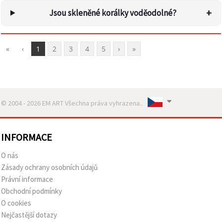
+
Jsou skleněné korálky voděodolné?
«
‹
1
2
3
4
5
›
»
© 2004 - 2026 EM ART Všechna práva vyhrazena..
INFORMACE
O nás
Zásady ochrany osobních údajů
Právní informace
Obchodní podmínky
O cookies
Nejčastější dotazy