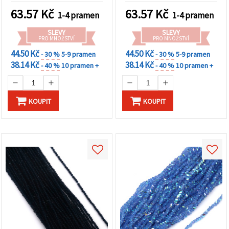
šňůra cca 138 ks
třpytivým AB pokovem
63.57
Kč
63.57
Kč
1-4 pramen
1-4 pramen
~130 ks
SLEVY
SLEVY
PRO MNOŽSTVÍ
PRO MNOŽSTVÍ
44.50 Kč
44.50 Kč
- 30 %
5-9 pramen
- 30 %
5-9 pramen
38.14 Kč
38.14 Kč
- 40 %
10 pramen +
- 40 %
10 pramen +
KOUPIT
KOUPIT