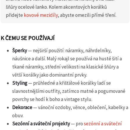
šňůry ocelové lanko. Kolem akcentových korálků
přidejte
kovové mezidíly
, abyste omezili přímé tření.
K ČEMU SE POUŽÍVAJÍ
Šperky
— nejširší použití: náramky, náhrdelníky,
náušnice a další. Malý rokajl se používá na husté šití a
tkané náramky, střední velikosti na klasické šňůry a
větší korálky jako dominantní prvky.
Styling
— průhledné a křišťálové korálky ladí se
slavnostnějšími outfity, zatímco matné a pogumované
povrchy se hodí k boho a vintage stylu.
Dekorace
— vánoční ozdoby, věnce, oblečení, kabelky a
obuv.
Sezónní a sváteční projekty
— pro
sezónní a sváteční