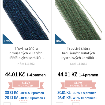
NOVÝ
NOVÝ
Třpytivá šňůra
Třpytivá šňůra
broušených kulatých
broušených kulatých
křišťálových korálků 2
krystalových korálků 2
mm, průvlek 0,6 mm –
mm, dírka 0,6 mm –
Kód:
111662
Kód:
111661
transparentní modrá
transparentní bílá duhová
duhová s třpytivým AB
s AB efektem ~220 ks
44.01
Kč
44.01
Kč
1-4 pramen
1-4 pramen
pokovem ~200 ks
SLEVY
SLEVY
PRO MNOŽSTVÍ
PRO MNOŽSTVÍ
30.81 Kč
30.81 Kč
- 30 %
5-9 pramen
- 30 %
5-9 pramen
26.41 Kč
26.41 Kč
- 40 %
10 pramen +
- 40 %
10 pramen +