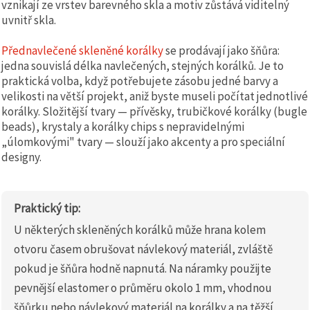
vznikají ze vrstev barevného skla a motiv zůstává viditelný
uvnitř skla.
Přednavlečené skleněné korálky
se prodávají jako šňůra:
jedna souvislá délka navlečených, stejných korálků. Je to
praktická volba, když potřebujete zásobu jedné barvy a
velikosti na větší projekt, aniž byste museli počítat jednotlivé
korálky. Složitější tvary — přívěsky, trubičkové korálky (bugle
beads), krystaly a korálky chips s nepravidelnými
„úlomkovými" tvary — slouží jako akcenty a pro speciální
designy.
Praktický tip:
U některých skleněných korálků může hrana kolem
otvoru časem obrušovat návlekový materiál, zvláště
pokud je šňůra hodně napnutá. Na náramky použijte
pevnější elastomer o průměru okolo 1 mm, vhodnou
šňůrku nebo návlekový materiál na korálky a na těžší