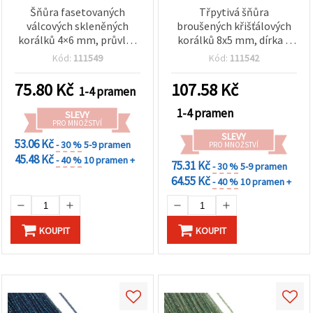
Šňůra fasetovaných
Třpytivá šňůra
válcových skleněných
broušených křišťálových
korálků 4×6 mm, průvlek
korálků 8x5 mm, dírka 1
1 mm – transparentní bílá
mm – elegantní
Kód:
111549
Kód:
111542
duhová s třpytivým AB
průhledná bílá s duhovým
efektem, cca 80 ks, mix
AB pokovem ~100 ks
75.80
Kč
107.58
Kč
1-4 pramen
1-4 pramen
SLEVY
PRO MNOŽSTVÍ
SLEVY
53.06 Kč
- 30 %
5-9 pramen
PRO MNOŽSTVÍ
45.48 Kč
- 40 %
10 pramen +
75.31 Kč
- 30 %
5-9 pramen
64.55 Kč
- 40 %
10 pramen +
KOUPIT
KOUPIT