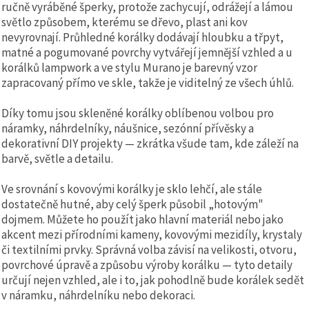
ručně vyráběné šperky, protože zachycují, odrážejí a lámou
světlo způsobem, kterému se dřevo, plast ani kov
nevyrovnají. Průhledné korálky dodávají hloubku a třpyt,
matné a pogumované povrchy vytvářejí jemnější vzhled a u
korálků lampwork a ve stylu Murano je barevný vzor
zapracovaný přímo ve skle, takže je viditelný ze všech úhlů.
Díky tomu jsou skleněné korálky oblíbenou volbou pro
náramky, náhrdelníky, náušnice, sezónní přívěsky a
dekorativní DIY projekty — zkrátka všude tam, kde záleží na
barvě, světle a detailu.
Ve srovnání s kovovými korálky je sklo lehčí, ale stále
dostatečně hutné, aby celý šperk působil „hotovým"
dojmem. Můžete ho použít jako hlavní materiál nebo jako
akcent mezi přírodními kameny, kovovými mezidíly, krystaly
či textilními prvky. Správná volba závisí na velikosti, otvoru,
povrchové úpravě a způsobu výroby korálku — tyto detaily
určují nejen vzhled, ale i to, jak pohodlně bude korálek sedět
v náramku, náhrdelníku nebo dekoraci.