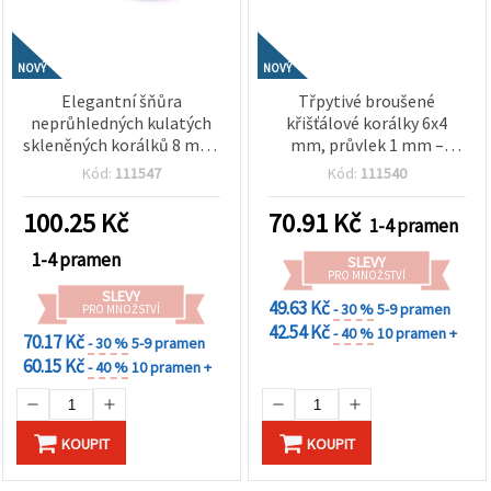
NOVÝ
NOVÝ
Elegantní šňůra
Třpytivé broušené
neprůhledných kulatých
křišťálové korálky 6x4
skleněných korálků 8 mm,
mm, průvlek 1 mm –
průvlek 1 mm – luxusní
elegantní transparentní
Kód:
111547
Kód:
111540
mix perleťových barev s
bílá s AB pokovem ~100 ks
třpytivým AB efektem
100.25
Kč
70.91
Kč
1-4 pramen
(assorted) ~50 ks
1-4 pramen
SLEVY
PRO MNOŽSTVÍ
SLEVY
49.63 Kč
- 30 %
5-9 pramen
PRO MNOŽSTVÍ
42.54 Kč
- 40 %
10 pramen +
70.17 Kč
- 30 %
5-9 pramen
60.15 Kč
- 40 %
10 pramen +
KOUPIT
KOUPIT