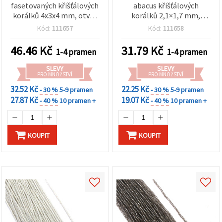
fasetovaných křišťálových
abacus křišťálových
korálků 4x3x4 mm, otvor
korálků 2,1×1,7 mm,
1 mm – galvanizovaná
průvlek 0,6 mm –
Kód:
111657
Kód:
111658
černá a zlatá barva,
elegantní transparentní
leštěný metalický finish,
bílá s luminiscenčním
46.46
Kč
31.79
Kč
1-4 pramen
1-4 pramen
mix ~75 ks
leskem ~200 ks
SLEVY
SLEVY
PRO MNOŽSTVÍ
PRO MNOŽSTVÍ
32.52 Kč
22.25 Kč
- 30 %
5-9 pramen
- 30 %
5-9 pramen
27.87 Kč
19.07 Kč
- 40 %
10 pramen +
- 40 %
10 pramen +
KOUPIT
KOUPIT