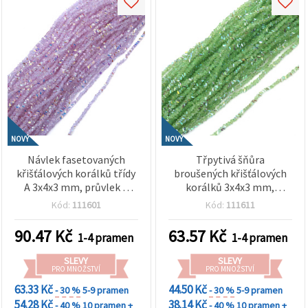
NOVÝ
NOVÝ
Návlek fasetovaných
Třpytivá šňůra
křišťálových korálků třídy
broušených křišťálových
A 3x4x3 mm, průvlek 1
korálků 3x4x3 mm,
mm – brilantní
průvlek 1 mm – svěže
Kód:
111601
Kód:
111611
transparentní bílá duhová
transparentní světle
s třpytivým AB efektem
zelená s duhovým AB
90.47
Kč
63.57
Kč
1-4 pramen
1-4 pramen
(Aurora Borealis), cca 130
efektem ~130 ks
ks
SLEVY
SLEVY
PRO MNOŽSTVÍ
PRO MNOŽSTVÍ
63.33 Kč
44.50 Kč
- 30 %
5-9 pramen
- 30 %
5-9 pramen
54.28 Kč
38.14 Kč
- 40 %
10 pramen +
- 40 %
10 pramen +