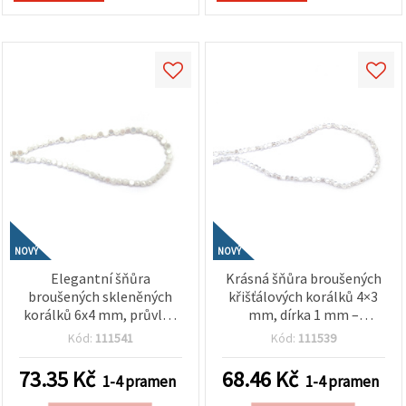
NOVÝ
NOVÝ
Elegantní šňůra
Krásná šňůra broušených
broušených skleněných
křišťálových korálků 4×3
korálků 6x4 mm, průvlek
mm, dírka 1 mm –
1 mm – luxusní
elegantní transparentní
Kód:
111541
Kód:
111539
neprůhledná perlově bílá
bílá s třpytivým AB
s třpytivým AB efektem,
efektem, cca 145 ks
73.35
Kč
68.46
Kč
1-4 pramen
1-4 pramen
cca 100 ks