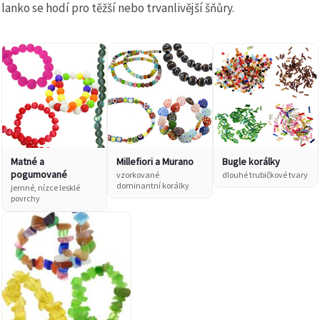
lanko se hodí pro těžší nebo trvanlivější šňůry.
Matné a
Millefiori a Murano
Bugle korálky
pogumované
vzorkované
dlouhé trubičkové tvary
dominantní korálky
jemné, nízce lesklé
povrchy