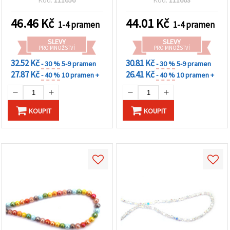
Kód:
111656
Kód:
111663
barva, leštěný metalický
hladké neprůhledné černé
povrch, mix ~75 ks
duhové s třpytivým AB
46.46
Kč
44.01
Kč
1-4 pramen
1-4 pramen
efektem, mix ~220 ks
SLEVY
SLEVY
PRO MNOŽSTVÍ
PRO MNOŽSTVÍ
32.52 Kč
30.81 Kč
- 30 %
5-9 pramen
- 30 %
5-9 pramen
27.87 Kč
26.41 Kč
- 40 %
10 pramen +
- 40 %
10 pramen +
KOUPIT
KOUPIT