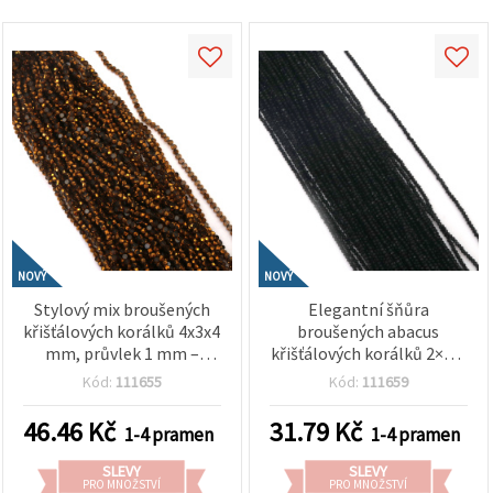
NOVÝ
NOVÝ
Stylový mix broušených
Elegantní šňůra
křišťálových korálků 4x3x4
broušených abacus
mm, průvlek 1 mm –
křišťálových korálků 2×1,5
galvanizované
mm, průvlek 0,6 mm –
Kód:
111655
Kód:
111659
transparentní kouřové a
hladké neprůhledné černé
zlatá barva s leštěným
s jemným leskem ~220 ks
46.46
Kč
31.79
Kč
1-4 pramen
1-4 pramen
metalickým efektem ~75
ks
SLEVY
SLEVY
PRO MNOŽSTVÍ
PRO MNOŽSTVÍ