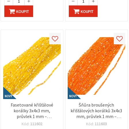
KOUPIT
KOUPIT
NOVÝ
NOVÝ
Fasetované křišťálové
Šňůra broušených
korálky 3x4x3 mm,
křišťálových korálků 3x4x3
průvlek 1 mm –
mm, průvlek 1 mm –
transparentní žluté
zářivá transparentní
Kód:
111602
Kód:
111603
duhové s AB pokovem,
oranžová duhová s