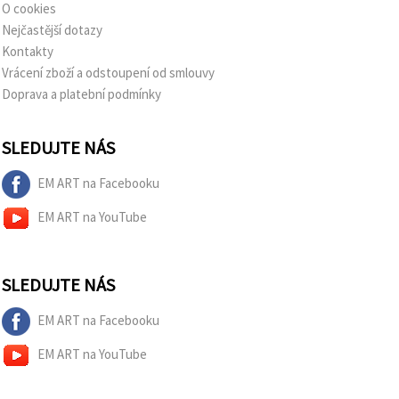
na tlačítko
O cookies
"Uložit"
Nejčastější dotazy
Kontakty
Přijmout
Vrácení zboží a odstoupení od smlouvy
vše
Doprava a platební podmínky
Nastavení
SLEDUJTE NÁS
EM ART na Facebooku
EM ART na YouTube
SLEDUJTE NÁS
EM ART na Facebooku
EM ART na YouTube