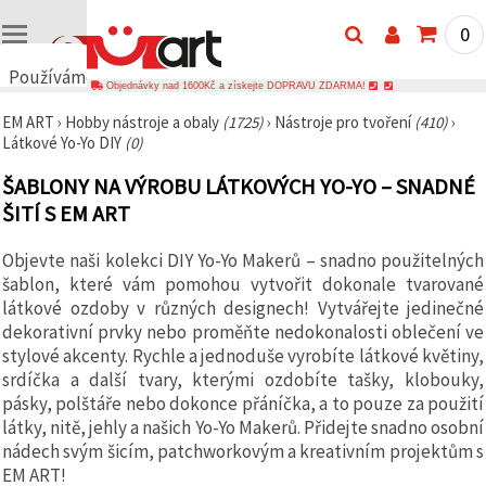
0
Používáme
Objednávky nad 1600Kč a získejte DOPRAVU ZDARMA!
cookies
EM ART
›
Hobby nástroje a obaly
(1725)
›
Nástroje pro tvoření
(410)
›
🍪
Látkové Yo-Yo DIY
(0)
Používáme
cookies a
ŠABLONY NA VÝROBU LÁTKOVÝCH YO-YO – SNADNÉ
podobné
technologie,
ŠITÍ S EM ART
abychom
zajistili
správné
Objevte naši kolekci DIY Yo-Yo Makerů – snadno použitelných
fungování
šablon, které vám pomohou vytvořit dokonale tvarované
webu,
zlepšili vaše
látkové ozdoby v různých designech! Vytvářejte jedinečné
prostředí
dekorativní prvky nebo proměňte nedokonalosti oblečení ve
při jeho
stylové akcenty. Rychle a jednoduše vyrobíte látkové květiny,
používání a
s vaším
srdíčka a další tvary, kterými ozdobíte tašky, klobouky,
souhlasem
pásky, polštáře nebo dokonce přáníčka, a to pouze za použití
analyzovali
látky, nitě, jehly a našich Yo-Yo Makerů. Přidejte snadno osobní
návštěvnost
a
nádech svým šicím, patchworkovým a kreativním projektům s
zobrazovali
EM ART!
relevantnější