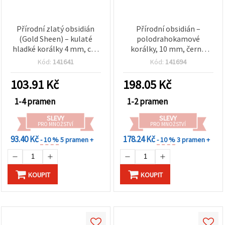
Přírodní zlatý obsidián
Přírodní obsidián –
(Gold Sheen) – kulaté
polodrahokamové
hladké korálky 4 mm, cca
korálky, 10 mm, černé
88 ks na návleku – černé
kulaté, 40 ks, na výrobu
Kód:
141641
Kód:
141694
polodrahokamové
šperků a kreativní tvoření
korálky na výrobu šperků
103.91
Kč
198.05
Kč
1-4 pramen
1-2 pramen
SLEVY
SLEVY
PRO MNOŽSTVÍ
PRO MNOŽSTVÍ
93.40 Kč
178.24 Kč
- 10 %
5 pramen +
- 10 %
3 pramen +
KOUPIT
KOUPIT