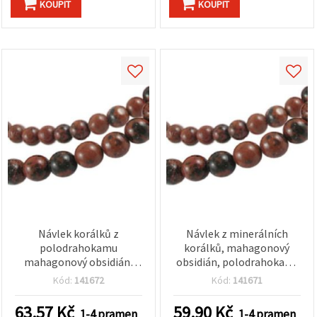
KOUPIT
KOUPIT
Návlek korálků z
Návlek z minerálních
polodrahokamu
korálků, mahagonový
mahagonový obsidián,
obsidián, polodrahokam,
kulaté, 6 mm, cca 60 ks
kulaté, 4 mm, cca 102 ks
Kód:
141672
Kód:
141671
63.57
Kč
59.90
Kč
1-4 pramen
1-4 pramen