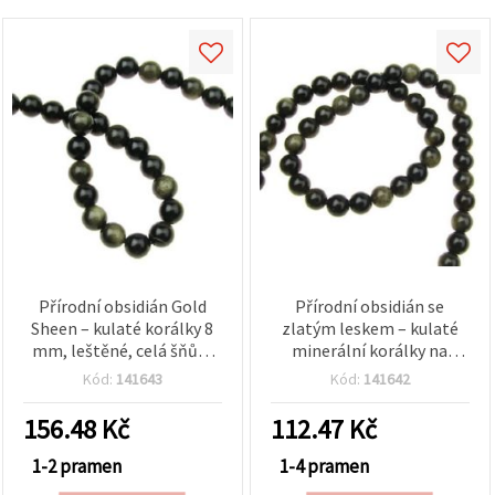
Přírodní obsidián Gold
Přírodní obsidián se
Sheen – kulaté korálky 8
zlatým leskem – kulaté
mm, leštěné, celá šňůra
minerální korálky na
(cca 46 ks), zelené se
návleku, 6 mm, cca 59 ks,
Kód:
141643
Kód:
141642
zlatavým odleskem na
černé leštěné, na výrobu
výrobu šperků, DIY
šperků, DIY náramky a
156.48
Kč
112.47
Kč
náramky a náhrdelníky
náhrdelníky
1-2 pramen
1-4 pramen