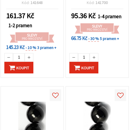
stříbřitým leskem (Silver
— černé kamenné korálky
Kód:
141648
Kód:
141700
Sheen), kulaté, 8 mm, cca
pro výrobu šperků
46 ks
161.37
Kč
95.36
Kč
1-4 pramen
1-2 pramen
SLEVY
PRO MNOŽSTVÍ
SLEVY
66.75 Kč
- 30 %
5 pramen +
PRO MNOŽSTVÍ
145.23 Kč
- 10 %
3 pramen +
KOUPIT
KOUPIT