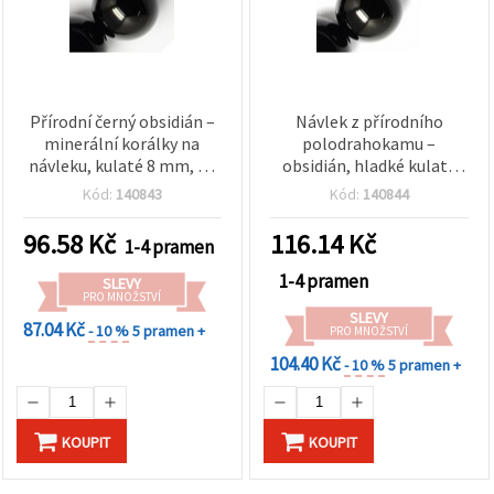
Přírodní černý obsidián –
Návlek z přírodního
minerální korálky na
polodrahokamu –
návleku, kulaté 8 mm, 48
obsidián, hladké kulaté
ks, pro výrobu šperků, DIY
korálky, černé, 10 mm, cca
Kód:
140843
Kód:
140844
náramků, náhrdelníků a
37 ks
kreativní tvoření
96.58
Kč
116.14
Kč
1-4 pramen
1-4 pramen
SLEVY
PRO MNOŽSTVÍ
SLEVY
87.04 Kč
- 10 %
5 pramen +
PRO MNOŽSTVÍ
104.40 Kč
- 10 %
5 pramen +
KOUPIT
KOUPIT