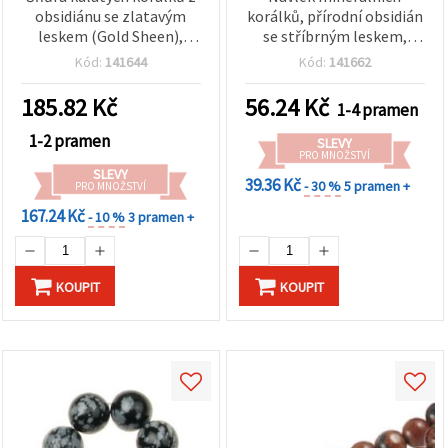
obsidiánu se zlatavým
korálků, přírodní obsidián
leskem (Gold Sheen),
se stříbrným leskem,
přírodní kámen 10 mm,
kulaté, 6 mm, ±65 ks
Kód:
141644
Kód:
141662
cca 37 ks, leštěné, pro DIY
výrobu šperků, náramků a
185.82
Kč
56.24
Kč
1-4 pramen
náhrdelníků
1-2 pramen
SLEVY
PRO MNOŽSTVÍ
SLEVY
39.36 Kč
- 30 %
5 pramen +
PRO MNOŽSTVÍ
167.24 Kč
- 10 %
3 pramen +
KOUPIT
KOUPIT