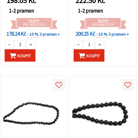
198.05
Kč
222.50
Kč
na tlačítko
a DIY tvoření
"Uložit"
1-2 pramen
1-2 pramen
SLEVY
SLEVY
Přijmout
PRO MNOŽSTVÍ
PRO MNOŽSTVÍ
vše
178.24 Kč
200.25 Kč
- 10 %
3 pramen +
- 10 %
3 pramen +
Nastavení
KOUPIT
KOUPIT