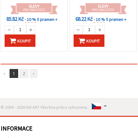
SLEVY
SLEVY
PRO MNOŽSTVÍ
PRO MNOŽSTVÍ
85.82 Kč
68.22 Kč
- 10 %
5 pramen +
- 10 %
5 pramen +
KOUPIT
KOUPIT
‹
1
2
›
© 2004 - 2026 EM ART Všechna práva vyhrazena..
INFORMACE