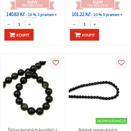
SLEVY
SLEVY
PRO MNOŽSTVÍ
PRO MNOŽSTVÍ
140.83 Kč
101.22 Kč
- 10 %
3 pramen +
- 10 %
5 pramen +
KOUPIT
KOUPIT
NEJPRODÁVANĚJŠÍ
Šňůra kulatých korálků z
Návlek minerálních