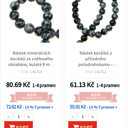
Návlek minerálních
Návlek korálků z
korálků ze sněhového
přírodního
obsidiánu, kulaté 8 mm,
polodrahokamu –
černé s bílými skvrnami,
sněhový obsidián, kulaté 6
Kód:
141713
Kód:
141712
~48 ks, na výrobu šperků
mm, cca 65 ks
80.69
Kč
61.13
Kč
1-4 pramen
1-4 pramen
SLEVY
SLEVY
PRO MNOŽSTVÍ
PRO MNOŽSTVÍ
72.62 Kč
55.01 Kč
- 10 %
5 pramen +
- 10 %
5 pramen +
KOUPIT
KOUPIT