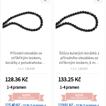
Přírodní obsidián se
Šňůra kulatých korálků z
stříbřitým leskem,
přírodního obsidiánu se
korálky z polodrahokamu
stříbrným leskem, 6 mm,
na návleku, kulaté 4 mm
cca 60 ks – hluboce černý
Kód:
141646
Kód:
141647
(cca 102 ks)
polodrahokam
128.36
Kč
133.25
Kč
1-4 pramen
1-4 pramen
SLEVY
SLEVY
PRO MNOŽSTVÍ
PRO MNOŽSTVÍ
115.40 Kč
119.81 Kč
- 10 %
5 pramen +
- 10 %
5 pramen +