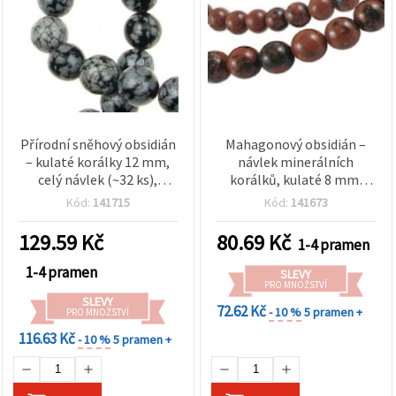
Přírodní sněhový obsidián
Mahagonový obsidián –
– kulaté korálky 12 mm,
návlek minerálních
celý návlek (~32 ks),
korálků, kulaté 8 mm,
černo-šedý vzor
leštěné přírodní
Kód:
141715
Kód:
141673
sněhových vloček, leštěné
vulkanické sklo, cca 46 ks,
minerální polodrahokamy
červeno-hnědé; pro DIY
129.59
Kč
80.69
Kč
1-4 pramen
pro DIY/hobby výrobu
výrobu šperků, náramků a
šperků: náramky a
náhrdelníků
1-4 pramen
SLEVY
náhrdelníky
PRO MNOŽSTVÍ
SLEVY
72.62 Kč
- 10 %
5 pramen +
PRO MNOŽSTVÍ
116.63 Kč
- 10 %
5 pramen +