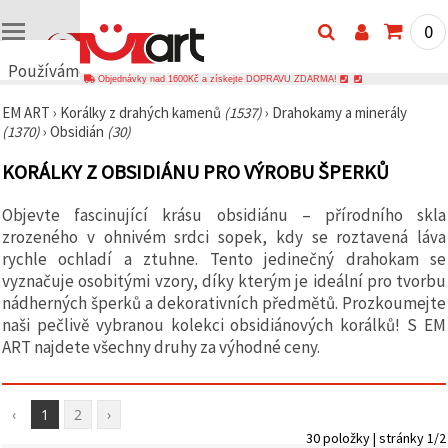
0
Používáme
Objednávky nad 1600Kč a získejte DOPRAVU ZDARMA!
cookies
EM ART
›
Korálky z drahých kamenů
(1537)
›
Drahokamy a minerály
🍪
(1370)
›
Obsidián
(30)
Používáme
cookies a
KORÁLKY Z OBSIDIÁNU PRO VÝROBU ŠPERKŮ
podobné
technologie,
abychom
Objevte fascinující krásu obsidiánu – přírodního skla
zajistili
správné
zrozeného v ohnivém srdci sopek, kdy se roztavená láva
fungování
rychle ochladí a ztuhne. Tento jedinečný drahokam se
webu,
vyznačuje osobitými vzory, díky kterým je ideální pro tvorbu
zlepšili vaše
prostředí
nádherných šperků a dekorativních předmětů. Prozkoumejte
při jeho
naši pečlivě vybranou kolekci obsidiánových korálků! S EM
používání a
ART najdete všechny druhy za výhodné ceny.
s vaším
souhlasem
analyzovali
návštěvnost
a
‹
1
2
›
zobrazovali
30 položky | stránky 1/2
relevantnější