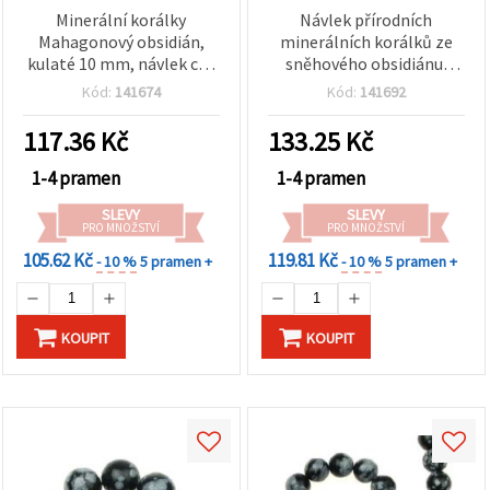
Minerální korálky
Návlek přírodních
Mahagonový obsidián,
minerálních korálků ze
kulaté 10 mm, návlek cca
sněhového obsidiánu,
38 ks
kulaté 6 mm, cca 72 ks, na
Kód:
141674
Kód:
141692
výrobu šperků
117.36
Kč
133.25
Kč
1-4 pramen
1-4 pramen
SLEVY
SLEVY
PRO MNOŽSTVÍ
PRO MNOŽSTVÍ
105.62 Kč
119.81 Kč
- 10 %
5 pramen +
- 10 %
5 pramen +
KOUPIT
KOUPIT