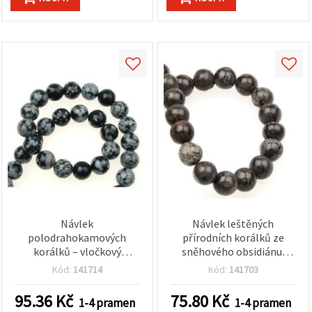
Návlek
Návlek leštěných
polodrahokamových
přírodních korálků ze
korálků – vločkový
sněhového obsidiánu,
obsidián, kulaté Ø 10 mm,
kulaté 8 mm, mix černá/
Kód:
141714
Kód:
141703
černá/šedá, 40 ks
šedá, cca 47 ks, na
náramky a ruční výrobu
95.36
Kč
75.80
Kč
1-4 pramen
1-4 pramen
šperků