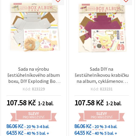
Sada na výrobu
Sada DIY na
šestiúhelníkového album
šestiúhelníkovou krabičku
boxu, DIY Exploding Box,
na album, cyklámenová,
šedá, 32 × 29,5 cm –
32 × 29,5 cm – ideální na
Kód:
823229
Kód:
823231
ideální pro scrapbooking,
scrapbooking, kreativní
dárková a vzpomínková
tvoření, pamětní alba a
107.58
Kč
107.58
Kč
1-2 bal.
1-2 bal.
alba
výrobu dárků
SLEVY
SLEVY
PRO MNOŽSTVÍ
PRO MNOŽSTVÍ
86.06 Kč
86.06 Kč
- 20 %
3-4 bal.
- 20 %
3-4 bal.
64.55 Kč
64.55 Kč
- 40 %
5 bal. +
- 40 %
5 bal. +