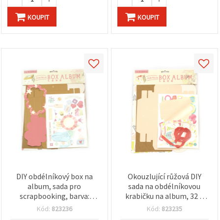
KOUPIT
KOUPIT
DIY obdélníkový box na
Okouzlující růžová DIY
album, sada pro
sada na obdélníkovou
scrapbooking, barva:
krabičku na album, 32 ×
oranžová, velikost: 32 ×
24,5 cm – kreativní
Kód:
823236
Kód:
823235
24,5 cm
scrapbooking a projekty