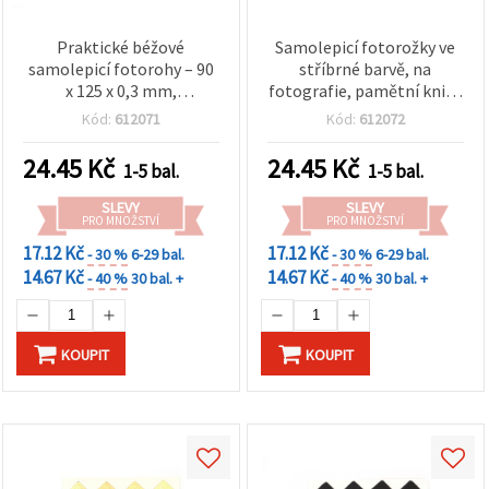
Praktické béžové
Samolepicí fotorožky ve
samolepicí fotorohy – 90
stříbrné barvě, na
x 125 x 0,3 mm,
fotografie, pamětní knihy
trojúhelníky 21 x 21 mm,
a scrapbooky, 90×125×0,3
Kód:
612071
Kód:
612072
balení 24 ks, na
mm, trojúhelník 21×21
scrapbooking, fotoalba a
mm, 24 ks
24.45
Kč
24.45
Kč
1-5 bal.
1-5 bal.
pamětní knihy
SLEVY
SLEVY
PRO MNOŽSTVÍ
PRO MNOŽSTVÍ
17.12 Kč
17.12 Kč
- 30 %
6-29 bal.
- 30 %
6-29 bal.
14.67 Kč
14.67 Kč
- 40 %
30 bal. +
- 40 %
30 bal. +
KOUPIT
KOUPIT