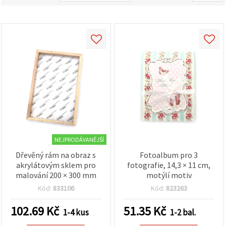
obsah a
reklamu, a
to i s
pomocí
našich
partnerů
pro
analýzu a
marketing.
Můžete
souhlasit s
použitím
všech
cookies
kliknutím
na
"Přijmout
NEJPRODÁVANĚJŠÍ
vše!" Nebo
můžete
Dřevěný rám na obraz s
Fotoalbum pro 3
uvést své
akrylátovým sklem pro
fotografie, 14,3 × 11 cm,
preference v
malování 200 × 300 mm
motýlí motiv
Nastavení
výběrem
Kód:
833106
Kód:
823263
daného
typu
102.69
Kč
51.35
Kč
cookies a
1-4 kus
1-2 bal.
kliknutím