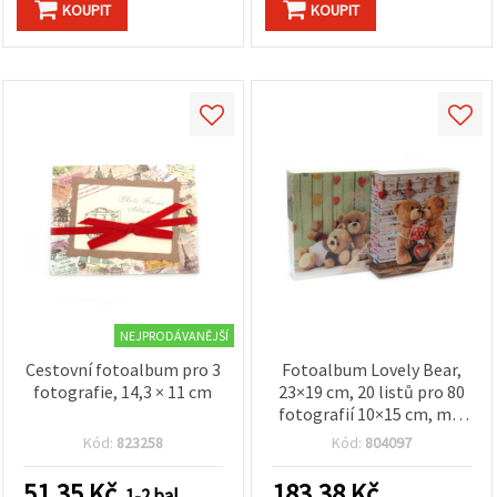
KOUPIT
KOUPIT
NEJPRODÁVANĚJŠÍ
Cestovní fotoalbum pro 3
Fotoalbum Lovely Bear,
fotografie, 14,3 × 11 cm
23×19 cm, 20 listů pro 80
fotografií 10×15 cm, mix
designů
Kód:
823258
Kód:
804097
51.35
Kč
183.38
Kč
1-2 bal.