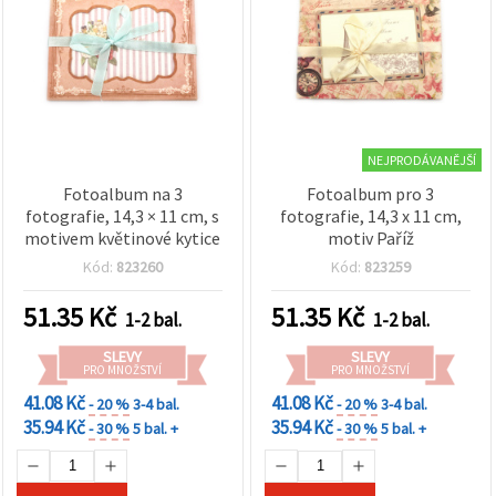
NEJPRODÁVANĚJŠÍ
Fotoalbum na 3
Fotoalbum pro 3
fotografie, 14,3 × 11 cm, s
fotografie, 14,3 x 11 cm,
motivem květinové kytice
motiv Paříž
Kód:
823260
Kód:
823259
51.35
Kč
51.35
Kč
1-2 bal.
1-2 bal.
SLEVY
SLEVY
PRO MNOŽSTVÍ
PRO MNOŽSTVÍ
41.08 Kč
41.08 Kč
- 20 %
3-4 bal.
- 20 %
3-4 bal.
35.94 Kč
35.94 Kč
- 30 %
5 bal. +
- 30 %
5 bal. +