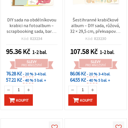
DIY sada na obdélníkovou
Šestihranné krabičkové
krabici na fotoalbum –
album – DIY sada, růžová,
scrapbooking sada, barva:
32 × 29,5 cm, překvapovací
žlutá, 32 × 24,5 cm
papírová dárková
Kód:
823234
Kód:
823230
krabička, ideální pro
scrapbooking, kreativní
95.36
Kč
107.58
Kč
1-2 bal.
1-2 bal.
tvoření a alba vzpomínek
SLEVY
SLEVY
PRO MNOŽSTVÍ
PRO MNOŽSTVÍ
76.28 Kč
86.06 Kč
- 20 %
3-4 bal.
- 20 %
3-4 bal.
57.21 Kč
64.55 Kč
- 40 %
5 bal. +
- 40 %
5 bal. +
KOUPIT
KOUPIT