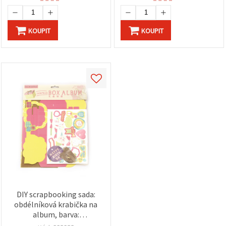
KOUPIT
KOUPIT
DIY scrapbooking sada:
obdélníková krabička na
album, barva:
cyklámenová, rozměr: 32