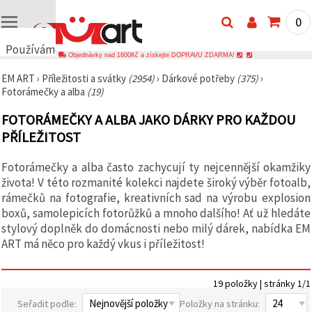
0
Používáme
Objednávky nad 1600Kč a získejte DOPRAVU ZDARMA!
cookies
EM ART
›
Příležitosti a svátky
(2954)
›
Dárkové potřeby
(375)
›
🍪
Fotorámečky a alba
(19)
Používáme
cookies a
FOTORÁMEČKY A ALBA JAKO DÁRKY PRO KAŽDOU
podobné
technologie,
PŘÍLEŽITOST
abychom
zajistili
správné
Fotorámečky a alba často zachycují ty nejcennější okamžiky
fungování
života! V této rozmanité kolekci najdete široký výběr fotoalb,
webu,
zlepšili vaše
rámečků na fotografie, kreativních sad na výrobu explosion
prostředí
boxů, samolepicích fotorůžků a mnoho dalšího! Ať už hledáte
při jeho
stylový doplněk do domácnosti nebo milý dárek, nabídka EM
používání a
s vaším
ART má něco pro každý vkus i příležitost!
souhlasem
analyzovali
návštěvnost
19 položky | stránky 1/1
a
zobrazovali
Seřadit podle:
Položky na stránku:
relevantnější