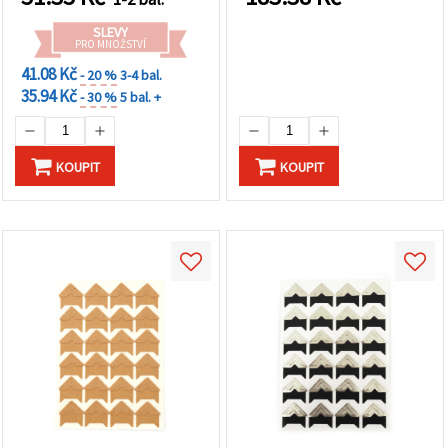
SLEVY
PRO MNOŽSTVÍ
41.08 Kč
- 20 %
3-4 bal.
35.94 Kč
- 30 %
5 bal. +
KOUPIT
KOUPIT