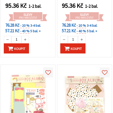
personalizovaných
95.36
Kč
95.36
Kč
1-2 bal.
1-2 bal.
fotoalb
SLEVY
SLEVY
PRO MNOŽSTVÍ
PRO MNOŽSTVÍ
76.28 Kč
76.28 Kč
- 20 %
3-4 bal.
- 20 %
3-4 bal.
57.21 Kč
57.21 Kč
- 40 %
5 bal. +
- 40 %
5 bal. +
KOUPIT
KOUPIT