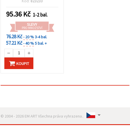
Kód:
823233
x 24,5 cm
95.36
Kč
1-2 bal.
SLEVY
PRO MNOŽSTVÍ
76.28 Kč
- 20 %
3-4 bal.
57.21 Kč
- 40 %
5 bal. +
KOUPIT
© 2004 - 2026 EM ART Všechna práva vyhrazena..