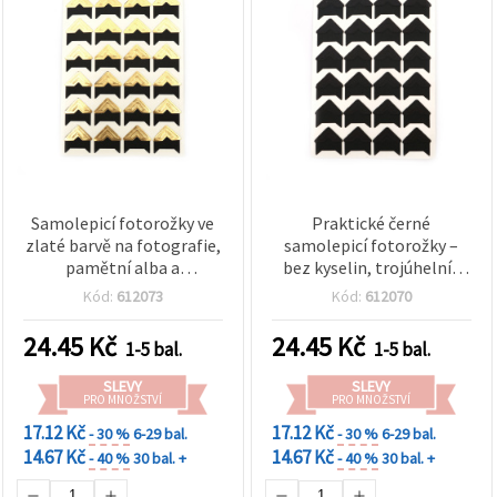
Samolepicí fotorožky ve
Praktické černé
zlaté barvě na fotografie,
samolepicí fotorožky –
pamětní alba a
bez kyselin, trojúhelník
scrapbooky, 90×125×0,3
21×21 mm, arch
Kód:
612073
Kód:
612070
mm, trojúhelníkové 21×21
90×125×0,3 mm, balení 24
mm, 24 ks
ks
24.45
Kč
24.45
Kč
1-5 bal.
1-5 bal.
SLEVY
SLEVY
PRO MNOŽSTVÍ
PRO MNOŽSTVÍ
17.12 Kč
17.12 Kč
- 30 %
6-29 bal.
- 30 %
6-29 bal.
14.67 Kč
14.67 Kč
- 40 %
30 bal. +
- 40 %
30 bal. +