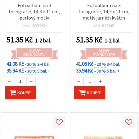
Fotoalbum na 3
Fotoalbum na 3
fotografie, 14,3 × 11 cm,
fotografie, 14,3 x 11 cm,
perlový motiv
motiv jarních květin
Kód:
823262
Kód:
823261
51.35
Kč
51.35
Kč
1-2 bal.
1-2 bal.
SLEVY
SLEVY
PRO MNOŽSTVÍ
PRO MNOŽSTVÍ
41.08 Kč
41.08 Kč
- 20 %
3-4 bal.
- 20 %
3-4 bal.
35.94 Kč
35.94 Kč
- 30 %
5 bal. +
- 30 %
5 bal. +
KOUPIT
KOUPIT