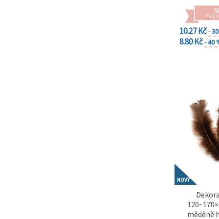
na tlačítko
"Uložit"
S
PRO 
10.27 Kč
- 3
Přijmout
8.80 Kč
- 40
vše
Nastavení
NOVÝ
Dekora
120~170×
měděně h