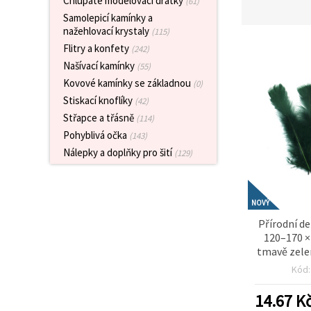
Chlupaté modelovací drátky
(61)
obsah a
Samolepicí kamínky a
reklamu, a
to i s
nažehlovací krystaly
(115)
pomocí
Flitry a konfety
(242)
našich
partnerů
Našívací kamínky
(55)
pro
Kovové kamínky se základnou
(0)
analýzu a
marketing.
Stiskací knoflíky
(42)
Můžete
Střapce a třásně
(114)
souhlasit s
použitím
Pohyblivá očka
(143)
všech
Nálepky a doplňky pro šití
(129)
cookies
kliknutím
na
"Přijmout
vše!" Nebo
NOVÝ
můžete
Přírodní de
uvést své
preference v
120–170 ×
Nastavení
tmavě zele
výběrem
10 ks pr
daného
Kód
tvoření
typu
cookies a
dekorace
14.67
K
kliknutím
květino