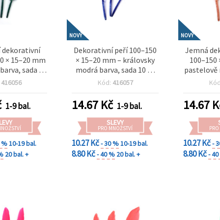
NOVÝ
NOVÝ
 dekorativní
Dekorativní peří 100–150
Jemná dek
50 × 15–20 mm
× 15–20 mm – královsky
100–150 
 barva, sada 10
modrá barva, sada 10 ks
pastelově 
í, floristiku a
na elegantní tvoření,
ks na roma
:
416056
Kód:
416057
Kó
ní dekorace
slavnostní dekorace a
svatebn
kreativní projekty
kreativn
č
14.67
Kč
14.67
K
1-9 bal.
1-9 bal.
LEVY
SLEVY
MNOŽSTVÍ
PRO MNOŽSTVÍ
PRO
10.27 Kč
10.27 Kč
0 %
10-19 bal.
- 30 %
10-19 bal.
- 
8.80 Kč
8.80 Kč
 %
20 bal. +
- 40 %
20 bal. +
- 4