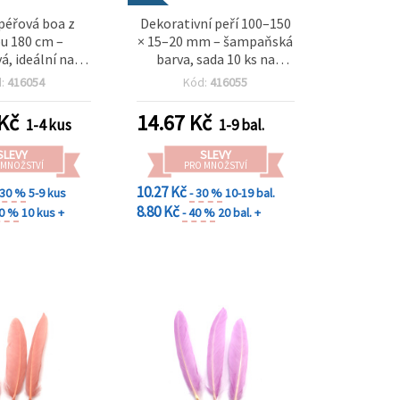
péřová boa z
Dekorativní peří 100–150
u 180 cm –
× 15–20 mm – šampaňská
á, ideální na
barva, sada 10 ks na
fity, jevištní
svatební dekorace,
d:
416054
Kód:
416055
 módní doplňky
slavnostní tvoření a
stylové DIY projekty
Kč
14.67
Kč
1-4 kus
1-9 bal.
SLEVY
SLEVY
 MNOŽSTVÍ
PRO MNOŽSTVÍ
10.27 Kč
 30 %
5-9 kus
- 30 %
10-19 bal.
8.80 Kč
40 %
10 kus +
- 40 %
20 bal. +