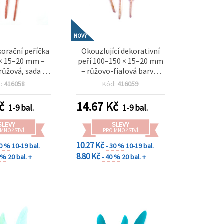
NOVÝ
orační peříčka
Okouzlující dekorativní
× 15–20 mm –
peří 100–150 × 15–20 mm
růžová, sada 10
– růžovo-fialová barva,
ntické tvoření,
sada 10 ks pro
d:
416058
Kód:
416059
í dekorace a
romantické tvoření,
í DIY projekty
slavnostní dekorace &
č
14.67
Kč
1-9 bal.
1-9 bal.
kreativní projekty
SLEVY
SLEVY
 MNOŽSTVÍ
PRO MNOŽSTVÍ
10.27 Kč
30 %
10-19 bal.
- 30 %
10-19 bal.
8.80 Kč
0 %
20 bal. +
- 40 %
20 bal. +