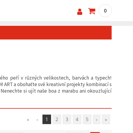
0
ého peří v různých velikostech, barvách a typech!
 ART a obohaťte své kreativní projekty kombinací s
. Nenechte si ujít naše boa z marabu ani okouzlující
«
‹
1
2
3
4
5
›
»