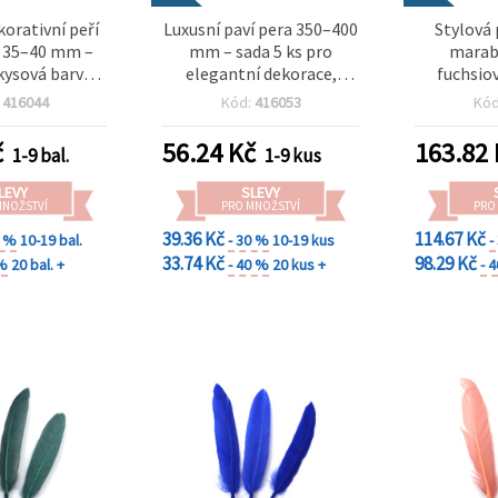
korativní peří
Luxusní paví pera 350–400
Stylová 
 35–40 mm –
mm – sada 5 ks pro
marab
kysová barva,
elegantní dekorace,
fuchsiov
 pro výtvarné
kreativní tvoření a
párty out
:
416044
Kód:
416053
Kó
í, mořskou
aranžování akcí
kostýmy a
 elegantní DIY
č
56.24
Kč
163.82
1-9 bal.
1-9 kus
ojekty
LEVY
SLEVY
MNOŽSTVÍ
PRO MNOŽSTVÍ
PRO
39.36 Kč
114.67 Kč
0 %
10-19 bal.
- 30 %
10-19 kus
-
33.74 Kč
98.29 Kč
 %
20 bal. +
- 40 %
20 kus +
- 