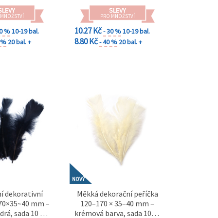
SLEVY
SLEVY
 MNOŽSTVÍ
PRO MNOŽSTVÍ
10.27 Kč
30 %
10-19 bal.
- 30 %
10-19 bal.
8.80 Kč
0 %
20 bal. +
- 40 %
20 bal. +
NOVÝ
í dekorativní
Měkká dekorační peříčka
170×35~40 mm –
120–170 × 35–40 mm –
rá, sada 10 ks
krémová barva, sada 10 ks