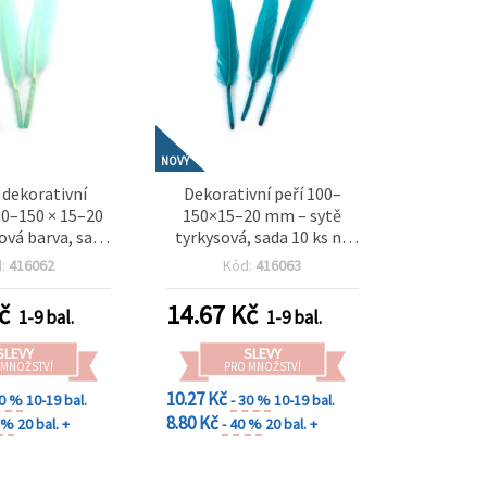
NOVÝ
 dekorativní
Dekorativní peří 100–
00–150 × 15–20
150×15–20 mm – sytě
vá barva, sada
tyrkysová, sada 10 ks na
jarní tvoření,
tvoření, scrapbooking,
d:
416062
Kód:
416063
í dekorace a
mořské dekorace a
í DIY projekty
kreativní projekty EM
č
14.67
Kč
1-9 bal.
1-9 bal.
ART
SLEVY
SLEVY
 MNOŽSTVÍ
PRO MNOŽSTVÍ
10.27 Kč
30 %
10-19 bal.
- 30 %
10-19 bal.
8.80 Kč
0 %
20 bal. +
- 40 %
20 bal. +