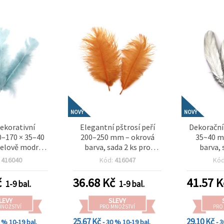
NOVÝ
NOVÝ
ekorativní
Elegantní pštrosí peří
Dekorační 
0–170 × 35–40
200–250 mm – okrová
35~40 m
elově modrá,
barva, sada 2 ks pro
barva, 
ks pro jemné
kreativní tvoření,
elegan
:
416040
Kód:
416047
Kó
baby shower a
dekorace, módní doplňky
vánoční
 DIY tvoření
a svatební výzdobu
kreati
č
36.68
Kč
41.57
K
1-9 bal.
1-9 bal.
LEVY
SLEVY
MNOŽSTVÍ
PRO MNOŽSTVÍ
PRO
25.67 Kč
29.10 Kč
0 %
10-19 bal.
- 30 %
10-19 bal.
- 