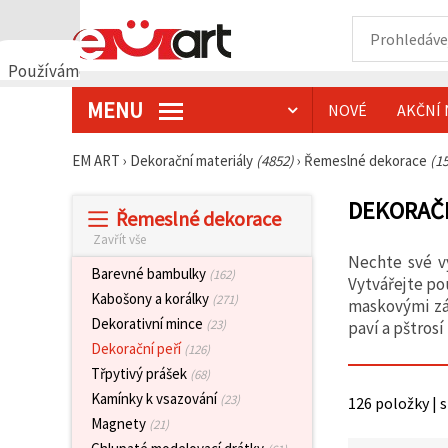
Používáme
cookies
MENU
NOVÉ
AKČNÍ 
🍪
Používáme
cookies a
EM ART
›
Dekorační materiály
(4852)
›
Řemeslné dekorace
(1
podobné
technologie,
abychom
DEKORAČN
Řemeslné dekorace
zajistili
správné
Zavřít vše
fungování
Nechte své v
webu,
Barevné bambulky
(162)
zlepšili vaše
Vytvářejte po
prostředí
Kabošony a korálky
(271)
maskovými zák
při jeho
Dekorativní mince
(23)
paví a pštros
používání a
s vaším
Dekorační peří
(126)
souhlasem
Třpytivý prášek
(68)
analyzovali
návštěvnost
Kamínky k vsazování
(23)
126 položky | 
a
Magnety
(21)
zobrazovali
relevantnější