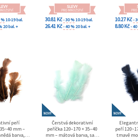
LEVY
SLEVY
MNOŽSTVÍ
PRO MNOŽSTVÍ
PRO
30.81 Kč
10.27 Kč
0 %
10-19 bal.
- 30 %
10-19 bal.
- 
26.41 Kč
8.80 Kč
 %
20 bal. +
- 40 %
20 bal. +
- 4
NOVÝ
NOVÝ
tivní peří
Čerstvá dekorativní
Elegantn
35~40 mm –
peříčka 120–170 × 35–40
peří 120~
nědá barva,
mm – mátová barva, sada
tmavě mod