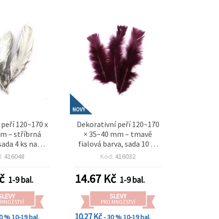
NOVÝ
peří 120~170 x
Dekorativní peří 120~170
m – stříbrná
× 35~40 mm – tmavě
sada 4 ks na
fialová barva, sada 10 ks
tní tvoření,
na elegantní tvoření,
d:
416048
Kód:
416032
 dekorace a
dekorace na oslavy a
vní projekty
kreativní designy
č
14.67
Kč
1-9 bal.
1-9 bal.
SLEVY
SLEVY
 MNOŽSTVÍ
PRO MNOŽSTVÍ
10.27 Kč
30 %
10-19 bal.
- 30 %
10-19 bal.