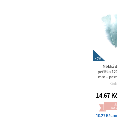
NOVÝ
Měkká d
peříčka 12
mm – past
sada 10 
Kód
dekorace, 
kreativní
14.67
K
S
PRO 
10.27 Kč
- 3