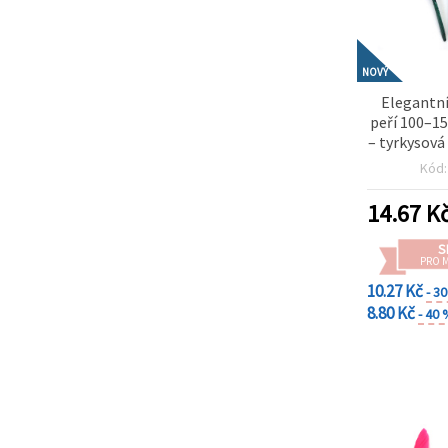
NOVÝ
Elegantní
peří 100–1
– tyrkysová
ks na tvořen
Kód
kreativ
14.67
K
S
PRO 
10.27 Kč
- 3
8.80 Kč
- 40