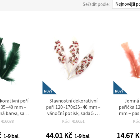
Seřadit podle:
NOVÝ
NOVÝ
korativní peří
Slavnostní dekorativní
Jemná 
 35–40 mm –
peří 120~170x35~40 mm –
peříčka 1
ná barva, sada
vánoční potisk, sada 5 ks
mm – past
o rustikální
na kreativní tvoření,
sada 10 ks
:
416038
Kód:
416051
Kó
, elegantní
dekorace na dárky a zimní
tvoření, 
 a kreativní
DIY projekty
elegant
č
44.01
Kč
14.67
K
1-9 bal.
1-9 bal.
vá aranžmá