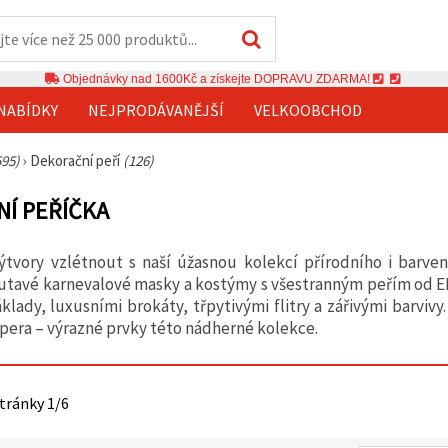
Objednávky nad 1600Kč a získejte DOPRAVU ZDARMA!
NABÍDKY
NEJPRODÁVANĚJŠÍ
VELKOOBCHOD
595)
›
Dekorační peří
(126)
Í PEŘÍČKA
ýtvory vzlétnout s naší úžasnou kolekcí přírodního i barven
utavé karnevalové masky a kostýmy s všestranným peřím od EM
lady, luxusními brokáty, třpytivými flitry a zářivými barvivy
í pera – výrazné prvky této nádherné kolekce.
stránky 1/6