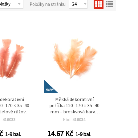
Položky na stránku:
NOVÝ
dekorativní
Měkká dekorativní
20–170 × 35–40
peříčka 120–170 × 35–40
elově růžová,
mm – broskvová barva,
 na romantické
sada 10 ks na elegantní
d:
416033
Kód:
416034
baby shower a
tvoření, romantické
ní dekorace
dekorace a kreativní
č
14.67
Kč
1-9 bal.
1-9 bal.
projekty EM ART