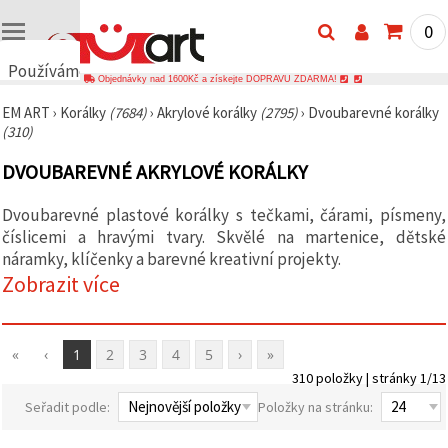
0
Používáme
Objednávky nad 1600Kč a získejte DOPRAVU ZDARMA!
cookies
EM ART
›
Korálky
(7684)
›
Akrylové korálky
(2795)
›
Dvoubarevné korálky
🍪
(310)
Používáme
cookies a
DVOUBAREVNÉ AKRYLOVÉ KORÁLKY
podobné
technologie,
abychom
Dvoubarevné plastové korálky s tečkami, čárami, písmeny,
zajistili
správné
číslicemi a hravými tvary. Skvělé na martenice, dětské
fungování
náramky, klíčenky a barevné kreativní projekty.
webu,
Zobrazit více
zlepšili vaše
prostředí
při jeho
používání a
s vaším
«
‹
1
2
3
4
5
›
»
souhlasem
analyzovali
310 položky | stránky 1/13
návštěvnost
Seřadit podle:
Položky na stránku:
a
zobrazovali
relevantnější