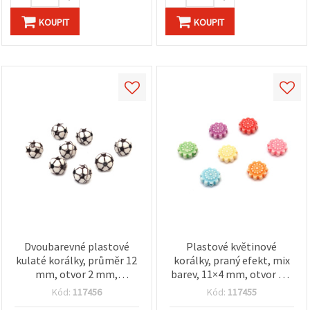
KOUPIT
KOUPIT
Dvoubarevné plastové
Plastové květinové
kulaté korálky, průměr 12
korálky, praný efekt, mix
mm, otvor 2 mm,
barev, 11×4 mm, otvor 1,5
černobílé, 50 g (~52 ks)
mm – 50 g (~140 ks)
Kód:
117456
Kód:
117455