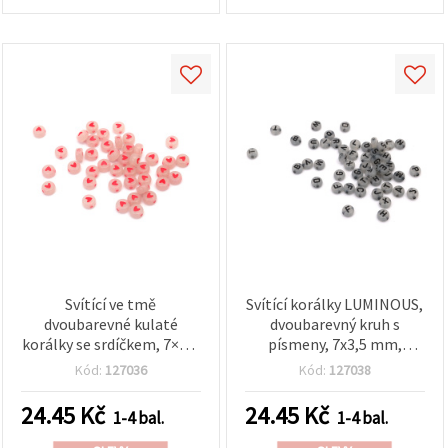
Svítící ve tmě
Svítící korálky LUMINOUS,
dvoubarevné kulaté
dvoubarevný kruh s
korálky se srdíčkem, 7×3,5
písmeny, 7x3,5 mm,
mm, otvor 1 mm – 20 g
průvlek: 1 mm – 20 g
Kód:
127036
Kód:
127038
(cca 160 ks)
(~147 ks)
24.45
Kč
24.45
Kč
1-4 bal.
1-4 bal.