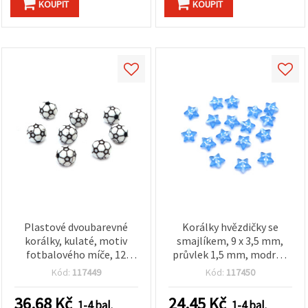
KOUPIT
KOUPIT
Plastové dvoubarevné
Korálky hvězdičky se
korálky, kulaté, motiv
smajlíkem, 9 x 3,5 mm,
fotbalového míče, 12
průvlek 1,5 mm, modrá s
mm, průvlek 3 mm,
bílou, 20 g (~150 ks)
Kód:
117449
Kód:
117450
černobílé – 50 g (cca 52
ks)
36.68
Kč
24.45
Kč
1-4 bal.
1-4 bal.