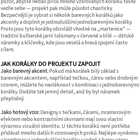
pozor, abyste nedali příliš mnoho vzorovaných korálků těsně
vedle sebe — projekt pak může působit chaoticky.
Bezpečnější je vybrat si několik barevných korálků jako
akcenty a doplnit je jednoduššími jednobarevnými korálky.
Proto jsou tyto korálky obzvlášť vhodné na „martenice" —
tradiční bulharské jarní talismany v červené a bílé — dětské
náramky a klíčenky, kde jsou veselá a hravá spojení často
cílem.
JAK KORÁLKY DO PROJEKTU ZAPOJIT
Jako barevný akcent.
Pokud má korálek bílý základ s
barevným akcentem, například tečkou, čárou nebo drobným
vzorem, můžete ho navléknout v kombinaci s jednobarevnými
korálky. Dodáte tak jemný detail, aniž by byl náramek
přeplněný.
Jako hotový vzor.
Designy s tečkami, čárami, mramorovým
efektem nebo kontrastními skvrnami mají svou vlastní
výraznou vizuální identitu. U těchto korálků není potřeba
přidávat mnoho dalších vzorovaných prvků. Nejlépe vyniknou
v kombinaci s jednoduššími korálky v jedné z barev vzoru.