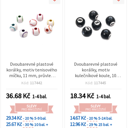
Dvoubarevné plastové
Dvoubarevné plastové
korálky, motiv tenisového
korálky, motiv
míčku, 11 mm, průvlek:
kulečníkové koule, 10
3,5 mm, MIX barev – 50 g
mm, otvor 3,5 mm, černé,
Kód:
117442
Kód:
117445
(cca 65 ks)
20 g (cca 26 ks)
36.68
Kč
18.34
Kč
1-4 bal.
1-4 bal.
SLEVY
SLEVY
PRO MNOŽSTVÍ
PRO MNOŽSTVÍ
29.34 Kč
14.67 Kč
- 20 %
5-9 bal.
- 20 %
5-24 bal.
25.67 Kč
12.96 Kč
- 30 %
10 bal. +
- 29 %
25 bal. +