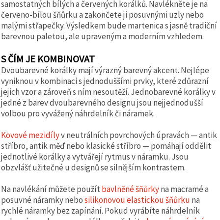
samostatných bílých a červených korálků. Navlékněte je na
červeno-bílou šňůrku a zakončete ji posuvnými uzly nebo
malými střapečky. Výsledkem bude martenica s jasně tradiční
barevnou paletou, ale upraveným a moderním vzhledem.
S ČÍM JE KOMBINOVAT
Dvoubarevné korálky mají výrazný barevný akcent. Nejlépe
vyniknou v kombinaci s jednoduššími prvky, které zdůrazní
jejich vzor a zároveň s ním nesoutěží. Jednobarevné korálky v
jedné z barev dvoubarevného designu jsou nejjednodušší
volbou pro vyvážený náhrdelník či náramek.
Kovové mezidíly
v neutrálních povrchových úpravách — antik
stříbro, antik měď nebo klasické stříbro — pomáhají oddělit
jednotlivé korálky a vytvářejí rytmus v náramku. Jsou
obzvlášť užitečné u designů se silnějším kontrastem.
Na navlékání můžete použít
bavlněné šňůrky
na macramé a
posuvné náramky nebo
silikonovou elastickou šňůrku
na
rychlé náramky bez zapínání. Pokud vyrábíte náhrdelník