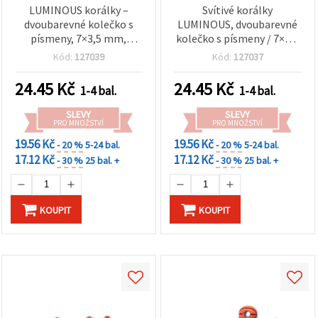
LUMINOUS korálky –
Svítivé korálky
dvoubarevné kolečko s
LUMINOUS, dvoubarevné
písmeny, 7×3,5 mm,
kolečko s písmeny / 7×3,5
průvlek 1 mm – 20 g (cca
mm, průvlek: 1 mm / MIX
Kód:
127039
Kód:
127037
147 ks)
(assorted) – 20 g ~ 147 ks
24.45
Kč
24.45
Kč
1-4 bal.
1-4 bal.
SLEVY
SLEVY
PRO MNOŽSTVÍ
PRO MNOŽSTVÍ
19.56 Kč
19.56 Kč
- 20 %
5-24 bal.
- 20 %
5-24 bal.
17.12 Kč
17.12 Kč
- 30 %
25 bal. +
- 30 %
25 bal. +
KOUPIT
KOUPIT