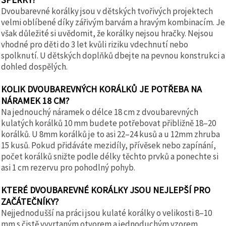
Dvoubarevné korálky jsou v dětských tvořivých projektech
velmi oblíbené díky zářivým barvám a hravým kombinacím. Je
však důležité si uvědomit, že korálky nejsou hračky. Nejsou
vhodné pro děti do 3 let kvůli riziku vdechnutí nebo
spolknutí. U dětských doplňků dbejte na pevnou konstrukci a
dohled dospělých.
KOLIK DVOUBAREVNÝCH KORÁLKŮ JE POTŘEBA NA
NÁRAMEK 18 CM?
Na jednouchý náramek o délce 18 cm z dvoubarevných
kulatých korálků 10 mm budete potřebovat přibližně 18–20
korálků. U 8mm korálků je to asi 22–24 kusů a u 12mm zhruba
15 kusů. Pokud přidáváte mezidíly, přívěsek nebo zapínání,
počet korálků snižte podle délky těchto prvků a ponechte si
asi 1 cm rezervu pro pohodlný pohyb.
KTERÉ DVOUBAREVNÉ KORÁLKY JSOU NEJLEPŠÍ PRO
ZAČÁTEČNÍKY?
Nejjednodušší na práci jsou kulaté korálky o velikosti 8–10
mm s čistě vyvrtaným otvorem a jednoduchým vzorem.