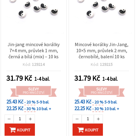
Jin‑jang mincové korálky
Mincové korálky Jin‑Jang,
7×4 mm, průvlek 1 mm,
10×5 mm, průvlek 2 mm,
černá a bílá (mix) – 10 ks
černobílé, balení 10 ks
Kód:
129214
Kód:
129215
31.79
Kč
31.79
Kč
1-4 bal.
1-4 bal.
SLEVY
SLEVY
PRO MNOŽSTVÍ
PRO MNOŽSTVÍ
25.43 Kč
25.43 Kč
- 20 %
5-9 bal.
- 20 %
5-9 bal.
22.25 Kč
22.25 Kč
- 30 %
10 bal. +
- 30 %
10 bal. +
KOUPIT
KOUPIT