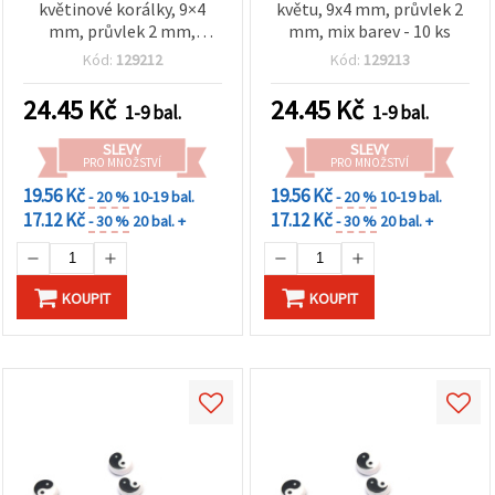
květinové korálky, 9×4
květu, 9x4 mm, průvlek 2
mm, průvlek 2 mm,
mm, mix barev - 10 ks
barevný mix – 10 ks
Kód:
129212
Kód:
129213
24.45
Kč
24.45
Kč
1-9 bal.
1-9 bal.
SLEVY
SLEVY
PRO MNOŽSTVÍ
PRO MNOŽSTVÍ
19.56 Kč
19.56 Kč
- 20 %
10-19 bal.
- 20 %
10-19 bal.
17.12 Kč
17.12 Kč
- 30 %
20 bal. +
- 30 %
20 bal. +
KOUPIT
KOUPIT