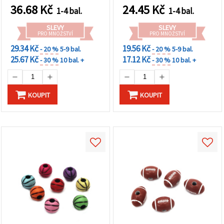
36.68
Kč
24.45
Kč
1-4 bal.
1-4 bal.
SLEVY
SLEVY
PRO MNOŽSTVÍ
PRO MNOŽSTVÍ
29.34 Kč
19.56 Kč
- 20 %
5-9 bal.
- 20 %
5-9 bal.
25.67 Kč
17.12 Kč
- 30 %
10 bal. +
- 30 %
10 bal. +
KOUPIT
KOUPIT