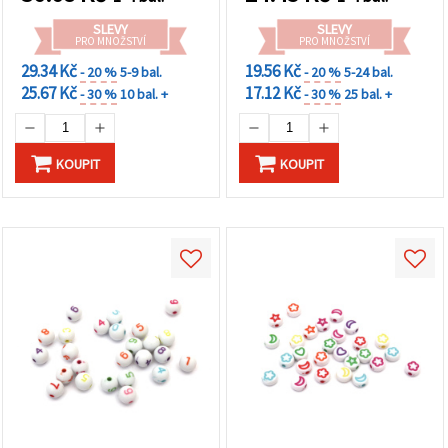
SLEVY
SLEVY
PRO MNOŽSTVÍ
PRO MNOŽSTVÍ
29.34 Kč
19.56 Kč
- 20 %
5-9 bal.
- 20 %
5-24 bal.
25.67 Kč
17.12 Kč
- 30 %
10 bal. +
- 30 %
25 bal. +
KOUPIT
KOUPIT