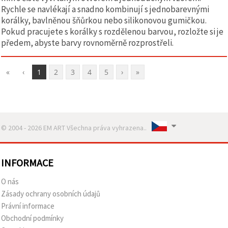
Rychle se navlékají a snadno kombinují s jednobarevnými
korálky, bavlněnou šňůrkou nebo silikonovou gumičkou.
Pokud pracujete s korálky s rozdělenou barvou, rozložte si je
předem, abyste barvy rovnoměrně rozprostřeli.
«
‹
1
2
3
4
5
›
»
© 2004 - 2026 EM ART Všechna práva vyhrazena..
INFORMACE
O nás
Zásady ochrany osobních údajů
Právní informace
Obchodní podmínky