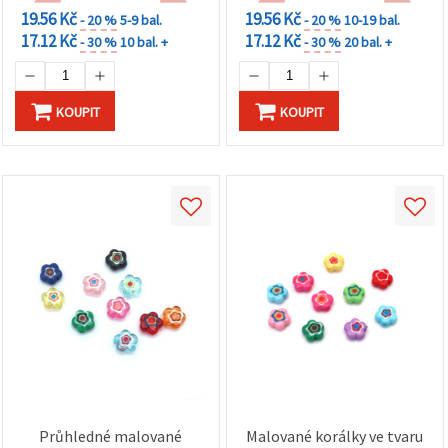
na tlačítko
19.56 Kč
19.56 Kč
"Uložit"
- 20 %
5-9 bal.
- 20 %
10-19 bal.
17.12 Kč
17.12 Kč
- 30 %
10 bal. +
- 30 %
20 bal. +
Přijmout
vše
KOUPIT
KOUPIT
Nastavení
Průhledné malované
Malované korálky ve tvaru