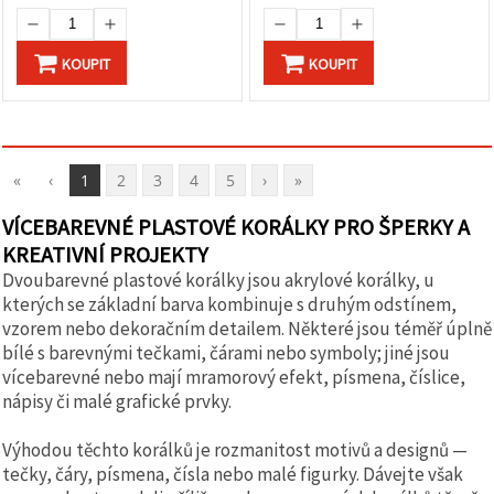
KOUPIT
KOUPIT
«
‹
1
2
3
4
5
›
»
VÍCEBAREVNÉ PLASTOVÉ KORÁLKY PRO ŠPERKY A
KREATIVNÍ PROJEKTY
Dvoubarevné plastové korálky jsou akrylové korálky, u
kterých se základní barva kombinuje s druhým odstínem,
vzorem nebo dekoračním detailem. Některé jsou téměř úplně
bílé s barevnými tečkami, čárami nebo symboly; jiné jsou
vícebarevné nebo mají mramorový efekt, písmena, číslice,
nápisy či malé grafické prvky.
Výhodou těchto korálků je rozmanitost motivů a designů —
tečky, čáry, písmena, čísla nebo malé figurky. Dávejte však