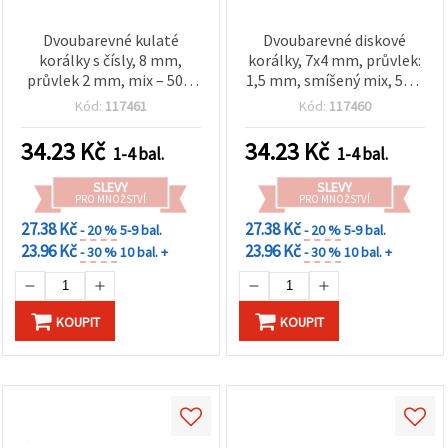
Dvoubarevné kulaté
Dvoubarevné diskové
korálky s čísly, 8 mm,
korálky, 7x4 mm, průvlek:
průvlek 2 mm, mix – 50 g
1,5 mm, smíšený mix, 50 g
(~150 ks), na náramky,
(~400 ks)
Kód:
117461
Kód:
117460
náhrdelníky a DIY šperky
34.23
Kč
34.23
Kč
1-4 bal.
1-4 bal.
SLEVY
SLEVY
PRO MNOŽSTVÍ
PRO MNOŽSTVÍ
27.38 Kč
27.38 Kč
- 20 %
5-9 bal.
- 20 %
5-9 bal.
23.96 Kč
23.96 Kč
- 30 %
10 bal. +
- 30 %
10 bal. +
KOUPIT
KOUPIT