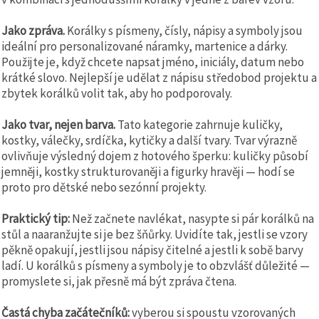
Jako zpráva.
Korálky s písmeny, čísly, nápisy a symboly jsou
ideální pro personalizované náramky, martenice a dárky.
Použijte je, když chcete napsat jméno, iniciály, datum nebo
krátké slovo. Nejlepší je udělat z nápisu středobod projektu a
zbytek korálků volit tak, aby ho podporovaly.
Jako tvar, nejen barva.
Tato kategorie zahrnuje kuličky,
kostky, válečky, srdíčka, kytičky a další tvary. Tvar výrazně
ovlivňuje výsledný dojem z hotového šperku: kuličky působí
jemněji, kostky strukturovaněji a figurky hravěji — hodí se
proto pro dětské nebo sezónní projekty.
Praktický tip:
Než začnete navlékat, nasypte si pár korálků na
stůl a naaranžujte si je bez šňůrky. Uvidíte tak, jestli se vzory
pěkně opakují, jestli jsou nápisy čitelné a jestli k sobě barvy
ladí. U korálků s písmeny a symboly je to obzvlášť důležité —
promyslete si, jak přesně má být zpráva čtena.
Častá chyba začátečníků:
vyberou si spoustu vzorovaných