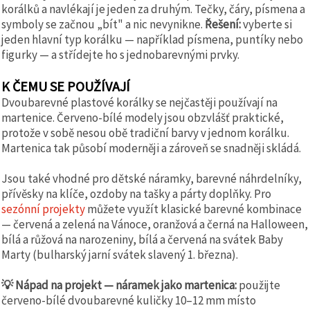
korálků a navlékají je jeden za druhým. Tečky, čáry, písmena a
symboly se začnou „bít" a nic nevynikne.
Řešení:
vyberte si
jeden hlavní typ korálku — například písmena, puntíky nebo
figurky — a střídejte ho s jednobarevnými prvky.
K ČEMU SE POUŽÍVAJÍ
Dvoubarevné plastové korálky se nejčastěji používají na
martenice. Červeno-bílé modely jsou obzvlášť praktické,
protože v sobě nesou obě tradiční barvy v jednom korálku.
Martenica tak působí moderněji a zároveň se snadněji skládá.
Jsou také vhodné pro dětské náramky, barevné náhrdelníky,
přívěsky na klíče, ozdoby na tašky a párty doplňky. Pro
sezónní projekty
můžete využít klasické barevné kombinace
— červená a zelená na Vánoce, oranžová a černá na Halloween,
bílá a růžová na narozeniny, bílá a červená na svátek Baby
Marty (bulharský jarní svátek slavený 1. března).
💡 Nápad na projekt — náramek jako martenica:
použijte
červeno-bílé dvoubarevné kuličky 10–12 mm místo