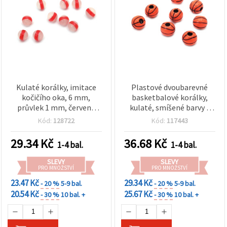
Kulaté korálky, imitace
Plastové dvoubarevné
kočičího oka, 6 mm,
basketbalové korálky,
průvlek 1 mm, červeně
kulaté, smíšené barvy /
pruhované, 50 ks
10×11,5 mm, otvor 3,5
Kód:
128722
Kód:
117443
mm / 50 g (cca 65 ks)
29.34
Kč
36.68
Kč
1-4 bal.
1-4 bal.
SLEVY
SLEVY
PRO MNOŽSTVÍ
PRO MNOŽSTVÍ
23.47 Kč
29.34 Kč
- 20 %
5-9 bal.
- 20 %
5-9 bal.
20.54 Kč
25.67 Kč
- 30 %
10 bal. +
- 30 %
10 bal. +