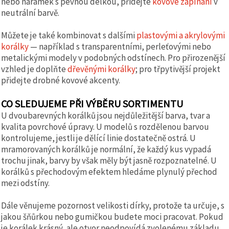
nebo náramek s pevnou délkou, přidejte
kovové zapínání
v
neutrální barvě.
Můžete je také kombinovat s dalšími
plastovými a akrylovými
korálky
— například s transparentními, perleťovými nebo
metalickými modely v podobných odstínech. Pro přirozenější
vzhled je doplňte
dřevěnými korálky
; pro třpytivější projekt
přidejte drobné kovové akcenty.
CO SLEDUJEME PŘI VÝBĚRU SORTIMENTU
U dvoubarevných korálků jsou nejdůležitější barva, tvar a
kvalita povrchové úpravy. U modelů s rozdělenou barvou
kontrolujeme, jestli je dělící linie dostatečně ostrá. U
mramorovaných korálků je normální, že každý kus vypadá
trochu jinak, barvy by však měly být jasně rozpoznatelné. U
korálků s přechodovým efektem hledáme plynulý přechod
mezi odstíny.
Dále věnujeme pozornost velikosti dírky, protože ta určuje, s
jakou šňůrkou nebo gumičkou budete moci pracovat. Pokud
je korálek krásný, ale otvor neodpovídá zvolenému základu,