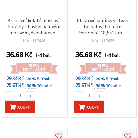
Kreativní kulaté plastové
Plastové korálky ve tvaru
korálky s basketbalovým
fotbalového míče,
motivem, dvoubarevné,
černobílé, 18,5×12 mm,
11 mm, průvlek 3,5 mm –
otvor 3,5 mm, 50 g (~38
Kód:
117446
Kód:
117439
balení 50 g (~70 ks) –
ks)
ideální pro DIY tvoření a
36.68
Kč
36.68
Kč
1-4 bal.
1-4 bal.
tematické doplňky
SLEVY
SLEVY
PRO MNOŽSTVÍ
PRO MNOŽSTVÍ
29.34 Kč
29.34 Kč
- 20 %
5-9 bal.
- 20 %
5-9 bal.
25.67 Kč
25.67 Kč
- 30 %
10 bal. +
- 30 %
10 bal. +
KOUPIT
KOUPIT