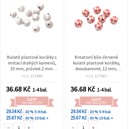
Kulaté plastové korálky s
Kreativní bílo‑červené
imitací drahých kamenů,
kulaté plastové korálky,
10 mm, průvlek 2 mm,
dvoubarevné, 12 mm,
bílé – 50 g (cca 85 ks)
průvlek 2 mm – balení 50
Kód:
117458
Kód:
117457
g (~52 ks) – ideální pro
ručně vyráběné doplňky
36.68
Kč
36.68
Kč
1-4 bal.
1-4 bal.
SLEVY
SLEVY
PRO MNOŽSTVÍ
PRO MNOŽSTVÍ
29.34 Kč
29.34 Kč
- 20 %
5-9 bal.
- 20 %
5-9 bal.
25.67 Kč
25.67 Kč
- 30 %
10 bal. +
- 30 %
10 bal. +