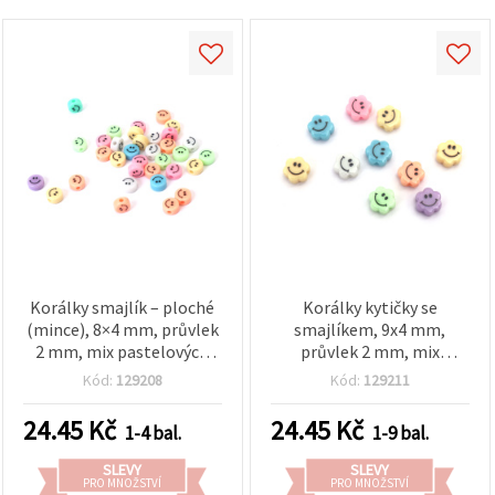
obsah a
reklamu, a
to i s
pomocí
našich
partnerů
pro
analýzu a
marketing.
Můžete
souhlasit s
použitím
všech
cookies
kliknutím
na
"Přijmout
Korálky smajlík – ploché
Korálky kytičky se
vše!" Nebo
(mince), 8×4 mm, průvlek
smajlíkem, 9x4 mm,
můžete
2 mm, mix pastelových
průvlek 2 mm, mix
uvést své
barev – 10 ks
pastelových barev - 10 ks
preference v
Kód:
129208
Kód:
129211
Nastavení
výběrem
24.45
Kč
24.45
Kč
daného
1-4 bal.
1-9 bal.
typu
cookies a
SLEVY
SLEVY
kliknutím
PRO MNOŽSTVÍ
PRO MNOŽSTVÍ