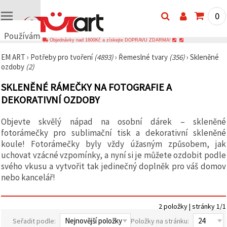
0
Používáme
Objednávky nad 1600Kč a získejte DOPRAVU ZDARMA!
cookies
EM ART
›
Potřeby pro tvoření
(4893)
›
Řemeslné tvary
(356)
›
Skleněné
🍪
ozdoby
(2)
Používáme
cookies a
SKLENĚNÉ RÁMEČKY NA FOTOGRAFIE A
podobné
technologie,
DEKORATIVNÍ OZDOBY
abychom
zajistili
správné
Objevte skvělý nápad na osobní dárek – skleněné
fungování
fotorámečky pro sublimační tisk a dekorativní skleněné
webu,
zlepšili vaše
koule! Fotorámečky byly vždy úžasným způsobem, jak
prostředí
uchovat vzácné vzpomínky, a nyní si je můžete ozdobit podle
při jeho
svého vkusu a vytvořit tak jedinečný doplněk pro váš domov
používání a
s vaším
nebo kancelář!
souhlasem
analyzovali
návštěvnost
2 položky | stránky 1/1
a
zobrazovali
Seřadit podle:
Položky na stránku:
relevantnější