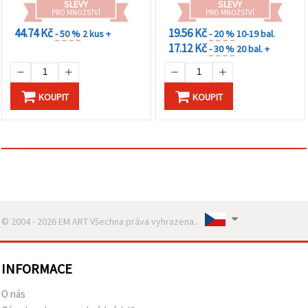
na tlačítko
SLEVY
SLEVY
"Uložit"
PRO MNOŽSTVÍ
PRO MNOŽSTVÍ
44.74 Kč
19.56 Kč
- 50 %
2 kus +
- 20 %
10-19 bal.
17.12 Kč
Přijmout
- 30 %
20 bal. +
vše
Nastavení
KOUPIT
KOUPIT
© 2004 - 2026 EM ART Všechna práva vyhrazena..
INFORMACE
O nás