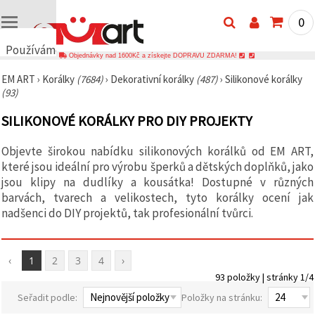
0
Používáme
Objednávky nad 1600Kč a získejte DOPRAVU ZDARMA!
cookies
EM ART
›
Korálky
(7684)
›
Dekorativní korálky
(487)
›
Silikonové korálky
🍪
(93)
Používáme
cookies a
SILIKONOVÉ KORÁLKY PRO DIY PROJEKTY
podobné
technologie,
abychom
Objevte širokou nabídku silikonových korálků od EM ART,
zajistili
správné
které jsou ideální pro výrobu šperků a dětských doplňků, jako
fungování
jsou klipy na dudlíky a kousátka! Dostupné v různých
webu,
barvách, tvarech a velikostech, tyto korálky ocení jak
zlepšili vaše
prostředí
nadšenci do DIY projektů, tak profesionální tvůrci.
při jeho
používání a
s vaším
souhlasem
‹
1
2
3
4
›
analyzovali
návštěvnost
93 položky | stránky 1/4
a
Seřadit podle:
Položky na stránku:
zobrazovali
relevantnější