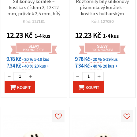
Silikonový korálek –
Roztomilý bílý silikonový
kostka s číslem 2, 12×12
písmenkový korálek –
mm, průvlek 2,5 mm, bílý
kostka s bulharským
písmenem „У“, 12x12 mm,
Kód:
127181
Kód:
127080
průvlek 2,5 mm –
jedinečný kousek pro
12.23
Kč
12.23
Kč
1-4 kus
1-4 kus
personalizované šperky a
DIY projekty
SLEVY
SLEVY
PRO MNOŽSTVÍ
PRO MNOŽSTVÍ
9.78 Kč
9.78 Kč
- 20 %
5-19 kus
- 20 %
5-19 kus
7.34 Kč
7.34 Kč
- 40 %
20 kus +
- 40 %
20 kus +
KOUPIT
KOUPIT