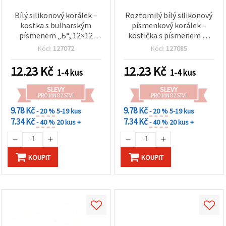
Bílý silikonový korálek –
Roztomilý bílý silikonový
kostka s bulharským
písmenkový korálek –
písmenem „Ь“, 12×12
kostička s písmenem O,
mm, otvor 2,5 mm –
12x12 mm, průvlek 2,5
Kód:
127072
Kód:
127085
unikátní kousek pro
mm – ideální pro
personalizované šperky a
personalizované šperky a
12.23
Kč
12.23
Kč
1-4 kus
1-4 kus
DIY tvoření
DIY tvoření
SLEVY
SLEVY
PRO MNOŽSTVÍ
PRO MNOŽSTVÍ
9.78 Kč
9.78 Kč
- 20 %
5-19 kus
- 20 %
5-19 kus
7.34 Kč
7.34 Kč
- 40 %
20 kus +
- 40 %
20 kus +
KOUPIT
KOUPIT