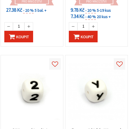
na tlačítko
PRO MNOŽSTVÍ
PRO MNOŽSTVÍ
"Uložit"
27.38 Kč
9.78 Kč
- 20 %
5 bal. +
- 20 %
5-19 kus
7.34 Kč
- 40 %
20 kus +
Přijmout
vše
KOUPIT
KOUPIT
Nastavení