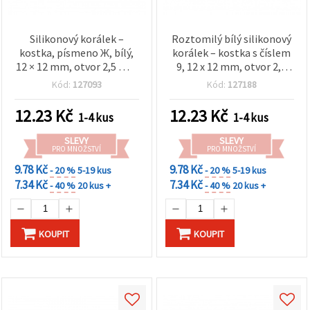
Silikonový korálek –
Roztomilý bílý silikonový
kostka, písmeno Ж, bílý,
korálek – kostka s číslem
12 × 12 mm, otvor 2,5 mm
9, 12 x 12 mm, otvor 2,5
– 1 ks
mm – pro
Kód:
127093
Kód:
127188
personalizované šperky,
bižuterii a DIY projekty
12.23
Kč
12.23
Kč
1-4 kus
1-4 kus
SLEVY
SLEVY
PRO MNOŽSTVÍ
PRO MNOŽSTVÍ
9.78 Kč
9.78 Kč
- 20 %
5-19 kus
- 20 %
5-19 kus
7.34 Kč
7.34 Kč
- 40 %
20 kus +
- 40 %
20 kus +
KOUPIT
KOUPIT