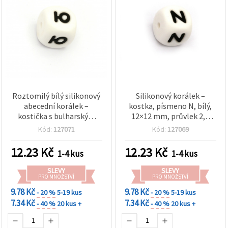
Roztomilý bílý silikonový
Silikonový korálek –
abecední korálek –
kostka, písmeno N, bílý,
kostička s bulharským
12×12 mm, průvlek 2,5
písmenem „Ю“, 12×12
mm, 1 ks
Kód:
127071
Kód:
127069
mm, otvor 2,5 mm –
speciální kousek pro
12.23
Kč
12.23
Kč
1-4 kus
1-4 kus
personalizované šperky a
DIY tvoření
SLEVY
SLEVY
PRO MNOŽSTVÍ
PRO MNOŽSTVÍ
9.78 Kč
9.78 Kč
- 20 %
5-19 kus
- 20 %
5-19 kus
7.34 Kč
7.34 Kč
- 40 %
20 kus +
- 40 %
20 kus +