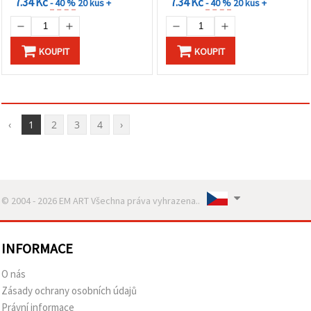
7.34 Kč
7.34 Kč
- 40 %
20 kus +
- 40 %
20 kus +
KOUPIT
KOUPIT
‹
1
2
3
4
›
© 2004 - 2026 EM ART Všechna práva vyhrazena..
INFORMACE
O nás
Zásady ochrany osobních údajů
Právní informace