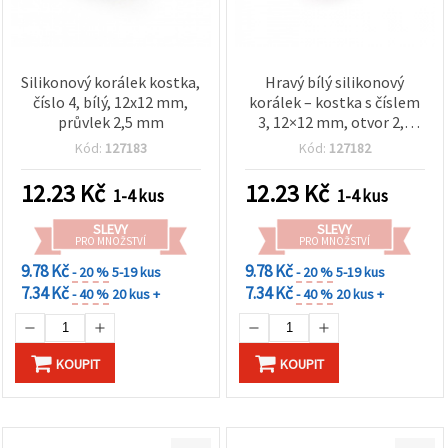
Silikonový korálek kostka,
Hravý bílý silikonový
číslo 4, bílý, 12x12 mm,
korálek – kostka s číslem
průvlek 2,5 mm
3, 12×12 mm, otvor 2,5
mm – zábavný prvek pro
Kód:
127183
Kód:
127182
personalizovanou
bižuterii a DIY projekty
12.23
Kč
12.23
Kč
1-4 kus
1-4 kus
SLEVY
SLEVY
PRO MNOŽSTVÍ
PRO MNOŽSTVÍ
9.78 Kč
9.78 Kč
- 20 %
5-19 kus
- 20 %
5-19 kus
7.34 Kč
7.34 Kč
- 40 %
20 kus +
- 40 %
20 kus +
KOUPIT
KOUPIT