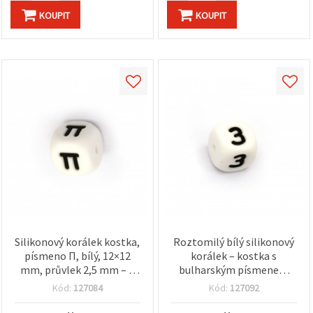
KOUPIT
KOUPIT
Silikonový korálek kostka,
Roztomilý bílý silikonový
písmeno П, bílý, 12×12
korálek – kostka s
mm, průvlek 2,5 mm – 1
bulharským písmenem
ks
„З“, 12×12 mm, otvor 2,5
Kód:
127084
Kód:
127092
mm – jedinečný pro
personalizované šperky a