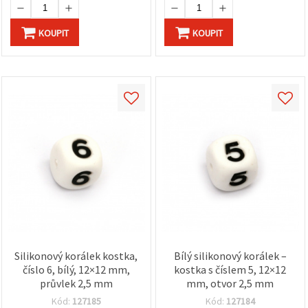
KOUPIT
KOUPIT
Silikonový korálek kostka,
Bílý silikonový korálek –
číslo 6, bílý, 12×12 mm,
kostka s číslem 5, 12×12
průvlek 2,5 mm
mm, otvor 2,5 mm
Kód:
127185
Kód:
127184