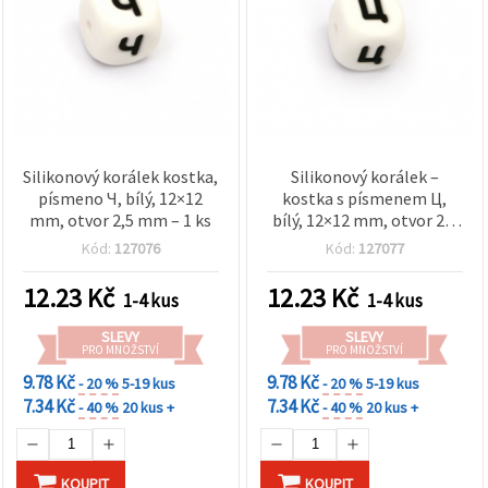
Silikonový korálek kostka,
Silikonový korálek –
písmeno Ч, bílý, 12×12
kostka s písmenem Ц,
mm, otvor 2,5 mm – 1 ks
bílý, 12×12 mm, otvor 2,5
mm – 1 ks
Kód:
127076
Kód:
127077
12.23
Kč
12.23
Kč
1-4 kus
1-4 kus
SLEVY
SLEVY
PRO MNOŽSTVÍ
PRO MNOŽSTVÍ
9.78 Kč
9.78 Kč
- 20 %
5-19 kus
- 20 %
5-19 kus
7.34 Kč
7.34 Kč
- 40 %
20 kus +
- 40 %
20 kus +
KOUPIT
KOUPIT