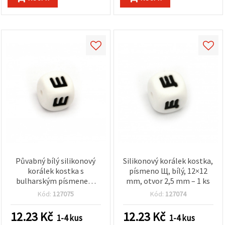
Půvabný bílý silikonový
Silikonový korálek kostka,
korálek kostka s
písmeno Щ, bílý, 12×12
bulharským písmenem
mm, otvor 2,5 mm – 1 ks
„Ш“, 12×12 mm, otvor 2,5
Kód:
127075
Kód:
127074
mm – pro
personalizované šperky a
12.23
Kč
12.23
Kč
1-4 kus
1-4 kus
DIY projekty