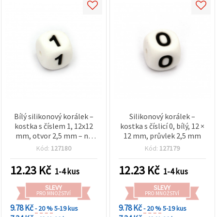
Bílý silikonový korálek –
Silikonový korálek –
kostka s číslem 1, 12x12
kostka s číslicí 0, bílý, 12 ×
mm, otvor 2,5 mm – na
12 mm, průvlek 2,5 mm
náramky, náhrdelníky,
Kód:
127180
Kód:
127179
personalizované šperky a
DIY projekty
12.23
Kč
12.23
Kč
1-4 kus
1-4 kus
SLEVY
SLEVY
PRO MNOŽSTVÍ
PRO MNOŽSTVÍ
9.78 Kč
9.78 Kč
- 20 %
5-19 kus
- 20 %
5-19 kus