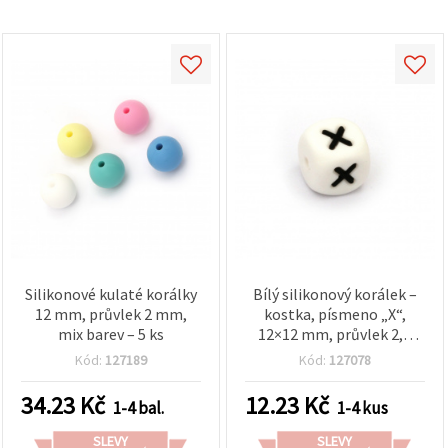
obsah a
reklamu, a
to i s
pomocí
našich
partnerů
pro
analýzu a
marketing.
Můžete
souhlasit s
použitím
všech
cookies
kliknutím
na
"Přijmout
vše!" Nebo
Silikonové kulaté korálky
Bílý silikonový korálek –
můžete
12 mm, průvlek 2 mm,
kostka, písmeno „X“,
uvést své
mix barev – 5 ks
12×12 mm, průvlek 2,5
preference v
mm, 1 ks
Nastavení
Kód:
127189
Kód:
127078
výběrem
daného
34.23
Kč
12.23
Kč
typu
1-4 bal.
1-4 kus
cookies a
kliknutím
SLEVY
SLEVY