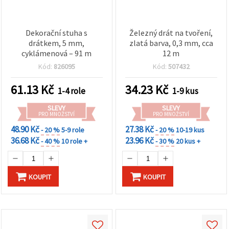
Dekorační stuha s
Železný drát na tvoření,
drátkem, 5 mm,
zlatá barva, 0,3 mm, cca
cyklámenová – 91 m
12 m
Kód:
826095
Kód:
507432
61.13
Kč
34.23
Kč
1-4 role
1-9 kus
SLEVY
SLEVY
PRO MNOŽSTVÍ
PRO MNOŽSTVÍ
48.90 Kč
27.38 Kč
- 20 %
5-9 role
- 20 %
10-19 kus
36.68 Kč
23.96 Kč
- 40 %
10 role +
- 30 %
20 kus +
KOUPIT
KOUPIT