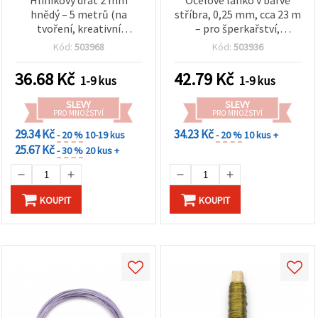
Hliníkový drát 2 mm
Ocelové lanko v barvě
hnědý – 5 metrů (na
stříbra, 0,25 mm, cca 23 m
tvoření, kreativní
– pro šperkařství,
potřeby)
korálkování a DIY
Kód:
503968
Kód:
503936
36.68
Kč
42.79
Kč
1-9 kus
1-9 kus
SLEVY
SLEVY
PRO MNOŽSTVÍ
PRO MNOŽSTVÍ
29.34 Kč
34.23 Kč
- 20 %
10-19 kus
- 20 %
10 kus +
25.67 Kč
- 30 %
20 kus +
KOUPIT
KOUPIT