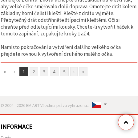
aby velké očko směřovalo dolů doprava. Omotejte drát kolem
základny horní čelisti kleští. Kleště z drátu vyjměte.
Přebytečný drát odstřihněte štípacími kleštěmi. Oči si
chraňte před odletujícími kousky. Chcete-li vytvořit háček k
tomuto zapínání, zopakujte kroky 1 až 4.
Namísto pokračování a vytváření dalšího velkého očka
přejdete rovnou k vytvoření druhého malého očka.
«
‹
1
2
3
4
5
›
»
© 2004 - 2026 EM ART Všechna práva vyhrazena..
INFORMACE
O nás