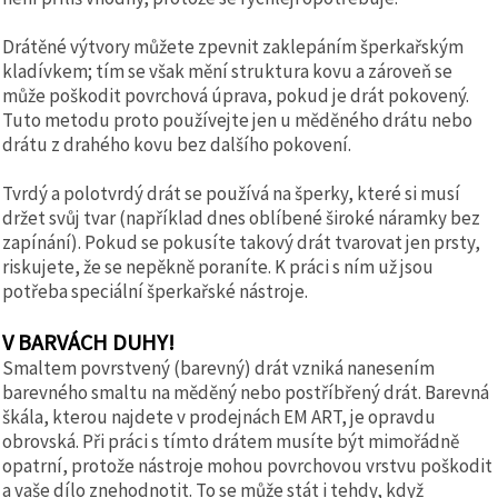
Drátěné výtvory můžete zpevnit zaklepáním šperkařským
kladívkem; tím se však mění struktura kovu a zároveň se
může poškodit povrchová úprava, pokud je drát pokovený.
Tuto metodu proto používejte jen u měděného drátu nebo
drátu z drahého kovu bez dalšího pokovení.
Tvrdý a polotvrdý drát se používá na šperky, které si musí
držet svůj tvar (například dnes oblíbené široké náramky bez
zapínání). Pokud se pokusíte takový drát tvarovat jen prsty,
riskujete, že se nepěkně poraníte. K práci s ním už jsou
potřeba speciální šperkařské nástroje.
V BARVÁCH DUHY!
Smaltem povrstvený (barevný) drát vzniká nanesením
barevného smaltu na měděný nebo postříbřený drát. Barevná
škála, kterou najdete v prodejnách EM ART, je opravdu
obrovská. Při práci s tímto drátem musíte být mimořádně
opatrní, protože nástroje mohou povrchovou vrstvu poškodit
a vaše dílo znehodnotit. To se může stát i tehdy, když