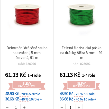
Dekorační drátěná stuha
Zelená floristická páska
na tvoření, 5 mm,
na drátky, šířka 5 mm – 91
červená, 91 m
m
Kód:
826096
Kód:
826092
61.13
Kč
61.13
Kč
1-4 role
1-4 role
SLEVY
SLEVY
PRO MNOŽSTVÍ
PRO MNOŽSTVÍ
48.90 Kč
48.90 Kč
- 20 %
5-9 role
- 20 %
5-9 role
36.68 Kč
36.68 Kč
- 40 %
10 role +
- 40 %
10 role +