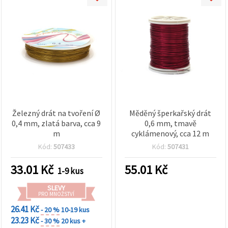
Železný drát na tvoření Ø
Měděný šperkařský drát
0,4 mm, zlatá barva, cca 9
0,6 mm, tmavě
m
cyklámenový, cca 12 m
Kód:
507433
Kód:
507431
33.01
Kč
55.01
Kč
1-9 kus
SLEVY
PRO MNOŽSTVÍ
26.41 Kč
- 20 %
10-19 kus
23.23 Kč
- 30 %
20 kus +