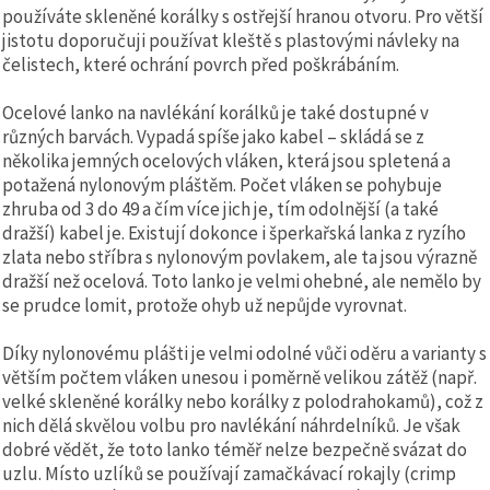
používáte skleněné korálky s ostřejší hranou otvoru. Pro větší
jistotu doporučuji používat kleště s plastovými návleky na
čelistech, které ochrání povrch před poškrábáním.
Ocelové lanko na navlékání korálků je také dostupné v
různých barvách. Vypadá spíše jako kabel – skládá se z
několika jemných ocelových vláken, která jsou spletená a
potažená nylonovým pláštěm. Počet vláken se pohybuje
zhruba od 3 do 49 a čím více jich je, tím odolnější (a také
dražší) kabel je. Existují dokonce i šperkařská lanka z ryzího
zlata nebo stříbra s nylonovým povlakem, ale ta jsou výrazně
dražší než ocelová. Toto lanko je velmi ohebné, ale nemělo by
se prudce lomit, protože ohyb už nepůjde vyrovnat.
Díky nylonovému plášti je velmi odolné vůči oděru a varianty s
větším počtem vláken unesou i poměrně velikou zátěž (např.
velké skleněné korálky nebo korálky z polodrahokamů), což z
nich dělá skvělou volbu pro navlékání náhrdelníků. Je však
dobré vědět, že toto lanko téměř nelze bezpečně svázat do
uzlu. Místo uzlíků se používají zamačkávací rokajly (crimp