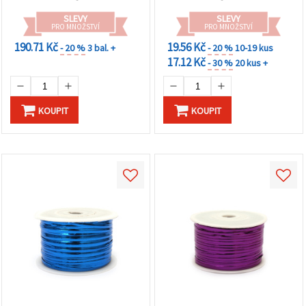
SLEVY
SLEVY
PRO MNOŽSTVÍ
PRO MNOŽSTVÍ
190.71 Kč
19.56 Kč
- 20 %
3 bal. +
- 20 %
10-19 kus
17.12 Kč
- 30 %
20 kus +
KOUPIT
KOUPIT