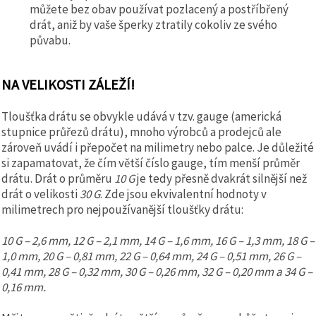
můžete bez obav používat pozlacený a postříbřený
drát, aniž by vaše šperky ztratily cokoliv ze svého
půvabu.
NA VELIKOSTI ZÁLEŽÍ!
Tloušťka drátu se obvykle udává v tzv. gauge (americká
stupnice průřezů drátu), mnoho výrobců a prodejců ale
zároveň uvádí i přepočet na milimetry nebo palce. Je důležité
si zapamatovat, že čím větší číslo gauge, tím menší průměr
drátu. Drát o průměru
10 G
je tedy přesně dvakrát silnější než
drát o velikosti
30 G
. Zde jsou ekvivalentní hodnoty v
milimetrech pro nejpoužívanější tloušťky drátu:
10 G – 2,6 mm, 12 G – 2,1 mm, 14 G – 1,6 mm, 16 G – 1,3 mm, 18 G –
1,0 mm, 20 G – 0,81 mm, 22 G – 0,64 mm, 24 G – 0,51 mm, 26 G –
0,41 mm, 28 G – 0,32 mm, 30 G – 0,26 mm, 32 G – 0,20 mm a 34 G –
0,16 mm.