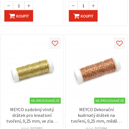
KOUPIT
KOUPIT
NEJPRODÁVANĚJŠÍ
NEJPRODÁVANĚJŠÍ
MEYCO ozdobný vlnitý
MEYCO Dekorační
drátek pro kreativní
kudrnatý drátek na
tvoření, 0,25 mm, ve zlaté
tvoření, 0,25 mm, měděná
barvě, 25 g
barva - 25 g
Kód:
507492
Kód:
507494