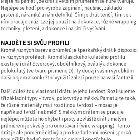
Mějte na paměti, že drát s větším průměrem se hůře tvaruje.
Nejlépe se hodí pro výrobu zapínání, náušnic, základů
prstenů, náramků a náhrdelníků. Čím je drát tenčí, tím se s
ním pracuje snáz. Lze jej použít na dekorace, různé wrapping
techniky, pletení, a dokonce i na šití či vyšívání.
NAJDĚTE SI SVŮJ PROFIL!
Kromě různých barev a průměrů je šperkařský drát k dispozici
i v různých profilech. Kromě klasického kulatého profilu
existuje i drát čtvercový, obdélníkový, oválný a dokonce
polokulatý (ve tvaru písmene D). Ty dodají vašim výrobkům
další objem a konkrétní využití záleží pouze na vaší fantazii.
Další důležitou vlastností drátu je jeho tvrdost. Rozlišujeme
tři základní typy – tvrdý, polotvrdý a měkký. Pamatujte také,
že různé materiály mají rozdílnou tvrdost – mosaz je
například tvrdší než měď. S měkkým drátem se pracuje
nejlépe; můžete ho ohýbat i prsty a zvláště drát s malým
průměrem je skvělý pro omotávání (wire wrapping). Tento
drát je ale poměrně citlivý a pro každodenní nošení šperků
není příliš vhodný, protože se rychleji opotřebuje.