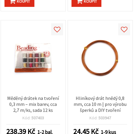
KOUPIT
KOUPIT
Měděný drátek na tvoření
Hliníkový drát hnědý 0,8
0,3 mm – mix barev, cca
mm, cca 10 m | pro výrobu
2,7 m/ks, sada 12 ks
šperků a DIY tvoření
Kód:
507403
Kód:
503947
238.39
Kč
24.45
Kč
1-2 bal.
1-9 kus