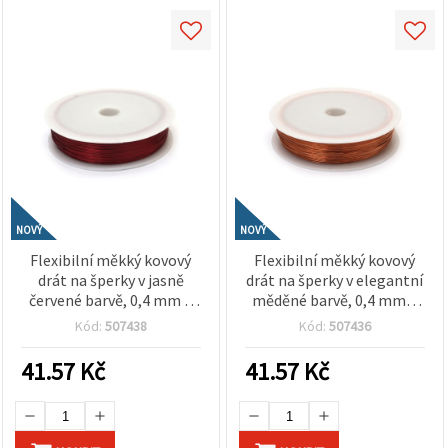
NOVÝ
NOVÝ
Flexibilní měkký kovový
Flexibilní měkký kovový
drát na šperky v jasně
drát na šperky v elegantní
červené barvě, 0,4 mm ×
měděné barvě, 0,4 mm ×
50 m – ideální na
50 m – ideální pro
Kód:
507438
Kód:
507436
navlékání korálků, tvoření
korálkování, tvoření a
a kreativní šperkařské
kreativní šperkařské
41.57
Kč
41.57
Kč
projekty
projekty