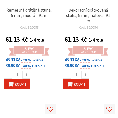
Řemeslná drátěná stuha,
Dekorační drátkovaná
5 mm, modrá – 91 m
stuha, 5 mm, fialová - 91
m
Kód:
826093
Kód:
826094
61.13
Kč
61.13
Kč
1-4 role
1-4 role
SLEVY
SLEVY
PRO MNOŽSTVÍ
PRO MNOŽSTVÍ
48.90 Kč
48.90 Kč
- 20 %
5-9 role
- 20 %
5-9 role
36.68 Kč
36.68 Kč
- 40 %
10 role +
- 40 %
10 role +
KOUPIT
KOUPIT