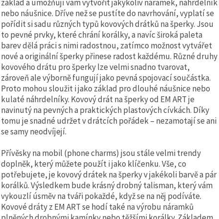
základ a umožňují vám vytvořit jakýkoliv náramek, náhrdelník
nebo náušnice. Dříve než se pustíte do navrhování, vyplatí se
pořídit si sadu různých typů kovových drátků na šperky. Jsou
to pevné prvky, které chrání korálky, a navíc široká paleta
barev dělá práci s nimi radostnou, zatímco možnost vytvářet
nové a originální šperky přinese radost každému. Různé druhy
kovového drátu pro šperky lze velmi snadno tvarovat,
zároveň ale výborně fungují jako pevná spojovací součástka.
Proto mohou sloužit i jako základ pro dlouhé náušnice nebo
kulaté náhrdelníky. Kovový drát na šperky od EM ART je
navinutý na pevných a praktických plastových cívkách. Díky
tomu je snadné udržet v drátcích pořádek – nezamotají se ani
se samy neodvíjejí.
Přívěsky na mobil (phone charms) jsou stále velmi trendy
doplněk, který můžete použít i jako klíčenku. Vše, co
potřebujete, je kovový drátek na šperky v jakékoli barvě a pár
korálků. Výsledkem bude krásný drobný talisman, který vám
vykouzlí úsměv na tváři pokaždé, když se na něj podíváte.
Kovové dráty z EM ART se hodí také na výrobu náramků
plněných drobnými kamínky nebo těžšími korálky. Základem