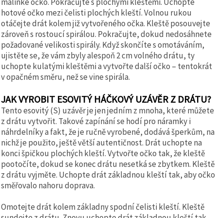
malinké očko. Pokračujte s plochými kleštěmi. Uchopte
hotové očko mezi čelisti plochých kleští. Volnou rukou
otáčejte drát kolem již vytvořeného očka. Kleště posouvejte
zároveň s rostoucí spirálou. Pokračujte, dokud nedosáhnete
požadované velikosti spirály. Když skončíte s omotáváním,
ujistěte se, že vám zbyly alespoň 2 cm volného drátu, ty
uchopte kulatými kleštěmi a vytvořte další očko – tentokrát
v opačném směru, než se vine spirála.
JAK VYROBIT ESOVITÝ HÁČKOVÝ UZÁVĚR Z DRÁTU?
Tento esovitý (S) uzávěr je jen jedním z mnoha, které můžete
z drátu vytvořit. Takové zapínání se hodí pro náramky i
náhrdelníky a fakt, že je ručně vyrobené, dodává šperkům, na
nichž je použito, ještě větší autentičnost. Drát uchopte na
konci špičkou plochých kleští. Vytvořte očko tak, že kleště
pootočíte, dokud se konec drátu nesetká se zbytkem. Kleště
z drátu vyjměte. Uchopte drát základnou kleští tak, aby očko
směřovalo nahoru doprava.
Omotejte drát kolem základny spodní čelisti kleští. Kleště
sundejte z drátu. Znovu uchopte drát základnou kleští tak,