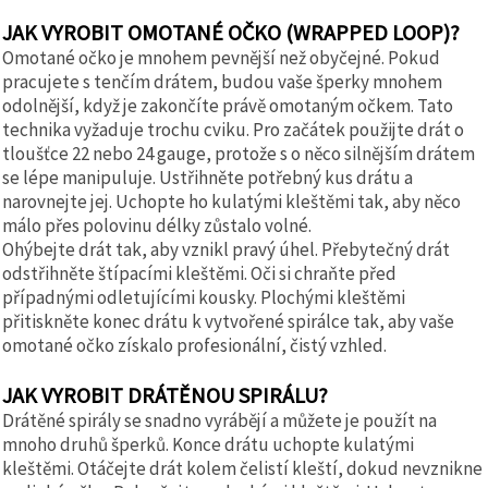
JAK VYROBIT OMOTANÉ OČKO (WRAPPED LOOP)?
Omotané očko je mnohem pevnější než obyčejné. Pokud
pracujete s tenčím drátem, budou vaše šperky mnohem
odolnější, když je zakončíte právě omotaným očkem. Tato
technika vyžaduje trochu cviku. Pro začátek použijte drát o
tloušťce 22 nebo 24 gauge, protože s o něco silnějším drátem
se lépe manipuluje. Ustřihněte potřebný kus drátu a
narovnejte jej. Uchopte ho kulatými kleštěmi tak, aby něco
málo přes polovinu délky zůstalo volné.
Ohýbejte drát tak, aby vznikl pravý úhel. Přebytečný drát
odstřihněte štípacími kleštěmi. Oči si chraňte před
případnými odletujícími kousky. Plochými kleštěmi
přitiskněte konec drátu k vytvořené spirálce tak, aby vaše
omotané očko získalo profesionální, čistý vzhled.
JAK VYROBIT DRÁTĚNOU SPIRÁLU?
Drátěné spirály se snadno vyrábějí a můžete je použít na
mnoho druhů šperků. Konce drátu uchopte kulatými
kleštěmi. Otáčejte drát kolem čelistí kleští, dokud nevznikne