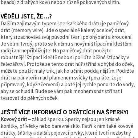
beads) z drahých kovů nebo z různě pokovených slitin.
VĚDĚLI JSTE, ŽE…?
Dalším zajímavým typem šperkařského drátu je paměťový
drát (memory wire). Jde o speciálně kalený ocelový drát,
který si zachovává svůj původní tvar i po ohýbání a kroucení.
Je velmi tvrdý, proto se k němu s novými štípacími kleštěmi
raději ani nepřibližujte! Na paměťový drát použijte
robustnější štípací kleště nebo si pořiďte běžné štípačky v
železářství. Protože se tento drát hůř stříhá a ohýbá do oček,
můžete použít malý trik, jak ho učinit poddajnějším. Podržte
drát na pár vteřin nad plamenem svíčky (poznáte, že je
připravený, když zčervená) a poté jej rychle ponořte do vody,
aby se ochladil. Bude se vám pak mnohem snáz stříhat i
tvarovat do pěkných oček.
JEŠTĚ VÍCE INFORMACÍ O DRÁTCÍCH NA ŠPERKY!
Kovový drát –
základ šperku. Šperky nejsou jen krásné
korálky, přívěsky nebo barevné sklo. Patří k nim také kovové
drátky, šňůrky a další spojovací prvky, které tvoří nezbytný