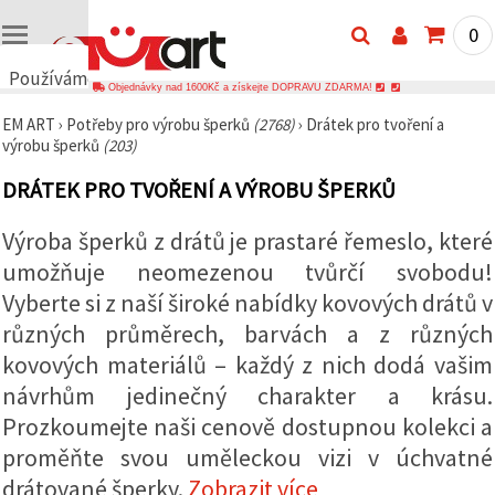
0
Používáme
Objednávky nad 1600Kč a získejte DOPRAVU ZDARMA!
cookies
EM ART
›
Potřeby pro výrobu šperků
(2768)
›
Drátek pro tvoření a
🍪
výrobu šperků
(203)
Používáme
cookies a
DRÁTEK PRO TVOŘENÍ A VÝROBU ŠPERKŮ
podobné
technologie,
abychom
Výroba šperků z drátů je prastaré řemeslo, které
zajistili
správné
umožňuje neomezenou tvůrčí svobodu!
fungování
webu,
Vyberte si z naší široké nabídky kovových drátů v
zlepšili vaše
různých průměrech, barvách a z různých
prostředí
při jeho
kovových materiálů – každý z nich dodá vašim
používání a
s vaším
návrhům jedinečný charakter a krásu.
souhlasem
analyzovali
Prozkoumejte naši cenově dostupnou kolekci a
návštěvnost
proměňte svou uměleckou vizi v úchvatné
a
zobrazovali
drátované šperky.
Zobrazit více
relevantnější