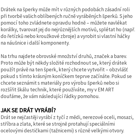
Drátek na šperky může mít v různých podobách zásadní roli
při tvorbě vašich oblíbených ručně vyráběných šperků. S jeho
pomocí toho zvládnete opravdu hodně – můžete navlékat
korálky, tvarovat jej do nejrůznějších motivů, splétat ho (např.
do řetízků nebo kroužkové zbroje) a vyrobit si vlastní háčky
na náušnice i další komponenty.
Na trhu najdete obrovské množství druhů, značek a barev.
Proto může být někdy složité rozhodnout se, který drátek
použít právě na ten šperk, který chcete vytvořit – obzvlášť
pokud s tímto krásným koníčkem teprve začínáte. Pokud se
chcete seznámit s materiály pro výrobu šperků nebo si
rozšířit škálu technik, které používáte, my v EM ART
doufáme, že vám následující řádky pomohou.
JAK SE DRÁT VYRÁBÍ?
Drát se nejčastěji vyrábí z tyčí z mědi, nerezové oceli, mosazi,
stříbra a zlata, které se strojně protahují speciálními
ocelovými destičkami (tažnicemi) s různě velkými otvory.