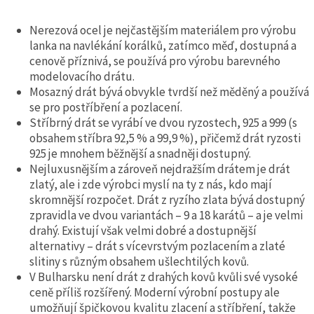
Nerezová ocel je nejčastějším materiálem pro výrobu
lanka na navlékání korálků, zatímco měď, dostupná a
cenově příznivá, se používá pro výrobu barevného
modelovacího drátu.
Mosazný drát bývá obvykle tvrdší než měděný a používá
se pro postříbření a pozlacení.
Stříbrný drát se vyrábí ve dvou ryzostech, 925 a 999 (s
obsahem stříbra 92,5 % a 99,9 %), přičemž drát ryzosti
925 je mnohem běžnější a snadněji dostupný.
Nejluxusnějším a zároveň nejdražším drátem je drát
zlatý, ale i zde výrobci myslí na ty z nás, kdo mají
skromnější rozpočet. Drát z ryzího zlata bývá dostupný
zpravidla ve dvou variantách – 9 a 18 karátů – a je velmi
drahý. Existují však velmi dobré a dostupnější
alternativy – drát s vícevrstvým pozlacením a zlaté
slitiny s různým obsahem ušlechtilých kovů.
V Bulharsku není drát z drahých kovů kvůli své vysoké
ceně příliš rozšířený. Moderní výrobní postupy ale
umožňují špičkovou kvalitu zlacení a stříbření, takže