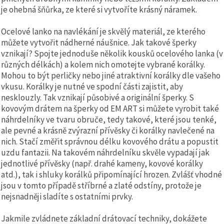
je ohebná šňůrka, ze které si vytvoříte krásný náramek.
Ocelové lanko na navlékání je skvělý materiál, ze kterého
můžete vytvořit nádherné náušnice. Jak takové šperky
vznikají? Spojte jednoduše několik kousků ocelového lanka (v
různých délkách) a kolem nich omotejte vybrané korálky.
Mohou to být perličky nebo jiné atraktivní korálky dle vašeho
vkusu. Korálky je nutné ve spodní části zajistit, aby
nesklouzly. Tak vznikají působivé a originální šperky. S
kovovým drátem na šperky od EM ART si můžete vyrobit také
náhrdelníky ve tvaru obruče, tedy takové, které jsou tenké,
ale pevné a krásně zvýrazní přívěsky či korálky navlečené na
nich. Stačí změřit správnou délku kovového drátu a popustit
uzdu fantazii. Na takovém náhrdelníku skvěle vypadají jak
jednotlivé přívěsky (např. drahé kameny, kovové korálky
atd.), tak i shluky korálků připomínající hrozen. Zvlášť vhodné
jsou v tomto případě stříbrné a zlaté odstíny, protože je
nejsnadněji sladíte s ostatními prvky.
Jakmile zvládnete základní drátovací techniky, dokážete