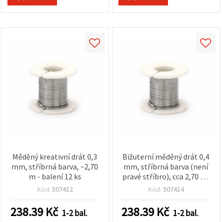
Měděný kreativní drát 0,3
Bižuterní měděný drát 0,4
mm, stříbrná barva, ~2,70
mm, stříbrná barva (není
m - balení 12 ks
pravé stříbro), cca 2,70 m,
sada 12 ks – na výrobu
Kód:
507412
Kód:
507414
šperků, dekorací a
kreativní tvoření
238.39
Kč
238.39
Kč
1-2 bal.
1-2 bal.