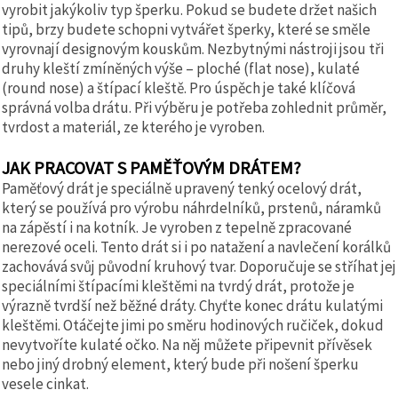
vyrobit jakýkoliv typ šperku. Pokud se budete držet našich
tipů, brzy budete schopni vytvářet šperky, které se směle
vyrovnají designovým kouskům. Nezbytnými nástroji jsou tři
druhy kleští zmíněných výše – ploché (flat nose), kulaté
(round nose) a štípací kleště. Pro úspěch je také klíčová
správná volba drátu. Při výběru je potřeba zohlednit průměr,
tvrdost a materiál, ze kterého je vyroben.
JAK PRACOVAT S PAMĚŤOVÝM DRÁTEM?
Paměťový drát je speciálně upravený tenký ocelový drát,
který se používá pro výrobu náhrdelníků, prstenů, náramků
na zápěstí i na kotník. Je vyroben z tepelně zpracované
nerezové oceli. Tento drát si i po natažení a navlečení korálků
zachovává svůj původní kruhový tvar. Doporučuje se stříhat jej
speciálními štípacími kleštěmi na tvrdý drát, protože je
výrazně tvrdší než běžné dráty. Chyťte konec drátu kulatými
kleštěmi. Otáčejte jimi po směru hodinových ručiček, dokud
nevytvoříte kulaté očko. Na něj můžete připevnit přívěsek
nebo jiný drobný element, který bude při nošení šperku
vesele cinkat.