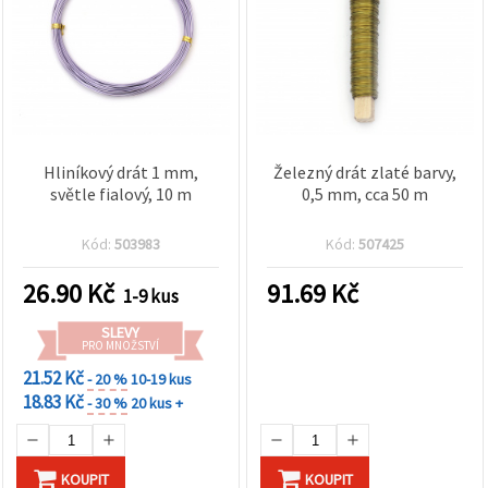
Hliníkový drát 1 mm,
Železný drát zlaté barvy,
světle fialový, 10 m
0,5 mm, cca 50 m
Kód:
503983
Kód:
507425
26.90
Kč
91.69
Kč
1-9 kus
SLEVY
PRO MNOŽSTVÍ
21.52 Kč
- 20 %
10-19 kus
18.83 Kč
- 30 %
20 kus +
KOUPIT
KOUPIT