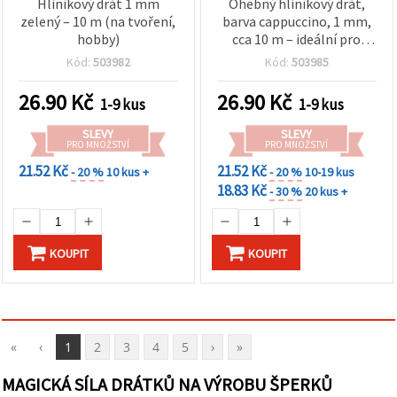
Hliníkový drát 1 mm
Ohebný hliníkový drát,
zelený – 10 m (na tvoření,
barva cappuccino, 1 mm,
hobby)
cca 10 m – ideální pro
ručně vyráběné doplňky a
Kód:
503982
Kód:
503985
kreativní tvoření
26.90
Kč
26.90
Kč
1-9 kus
1-9 kus
SLEVY
SLEVY
PRO MNOŽSTVÍ
PRO MNOŽSTVÍ
21.52 Kč
21.52 Kč
- 20 %
10 kus +
- 20 %
10-19 kus
18.83 Kč
- 30 %
20 kus +
KOUPIT
KOUPIT
«
‹
1
2
3
4
5
›
»
MAGICKÁ SÍLA DRÁTKŮ NA VÝROBU ŠPERKŮ