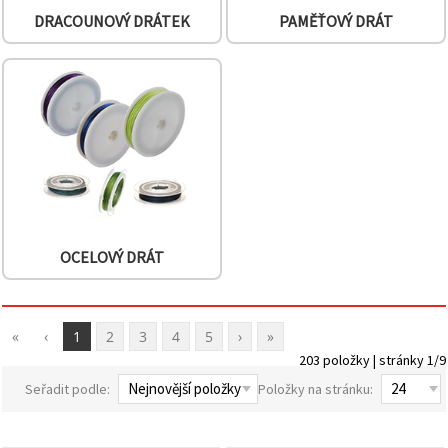
na tlačítko
"Uložit"
DRACOUNOVÝ DRÁTEK
PAMĚŤOVÝ DRÁT
Přijmout
vše
Nastavení
OCELOVÝ DRÁT
«
‹
1
2
3
4
5
›
»
203 položky | stránky 1/9
Seřadit podle:
Položky na stránku: