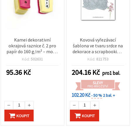
Kamei dekorativní
Kovová vyřezávací
okrajová raznice č. 2 pro
šablona ve tvaru srdce na
papír do 160 g/m² – motiv
dekorace a scrapbooking,
Ptáčci a srdíčka, pro
14,1 × 9,5 cm
Kód:
502631
Kód:
821753
scrapbooking
95.36
Kč
204.16
Kč
pro1 bal.
SLEVY
PRO MNOŽSTVÍ
102.20 Kč
- 50 %
2 bal. +
KOUPIT
KOUPIT