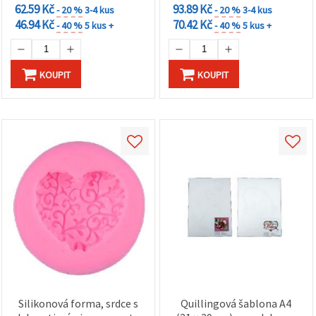
62.59 Kč
93.89 Kč
- 20 %
3-4 kus
- 20 %
3-4 kus
46.94 Kč
70.42 Kč
- 40 %
5 kus +
- 40 %
5 kus +
KOUPIT
KOUPIT
Silikonová forma, srdce s
Quillingová šablona A4