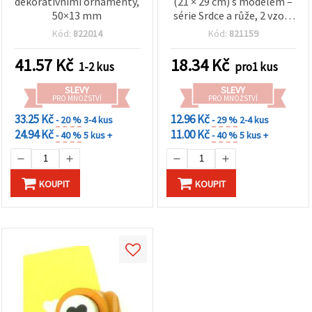
dekorativními ornamenty,
(21 × 29 cm) s modelem –
50×13 mm
série Srdce a růže, 2 vzory
– 1 ks
Kód:
822014
Kód:
821159
41.57
Kč
18.34
Kč
1-2 kus
pro1 kus
SLEVY
SLEVY
PRO MNOŽSTVÍ
PRO MNOŽSTVÍ
33.25 Kč
12.96 Kč
- 20 %
3-4 kus
- 29 %
2-4 kus
24.94 Kč
11.00 Kč
- 40 %
5 kus +
- 40 %
5 kus +
KOUPIT
KOUPIT