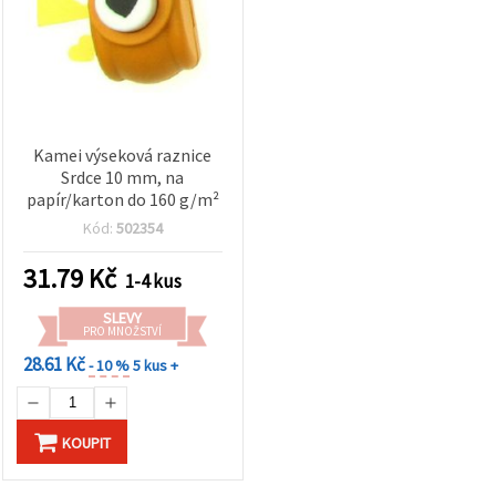
Kamei výseková raznice
Srdce 10 mm, na
papír/karton do 160 g/m²
Kód:
502354
31.79
Kč
1-4 kus
SLEVY
PRO MNOŽSTVÍ
28.61 Kč
- 10 %
5 kus +
KOUPIT