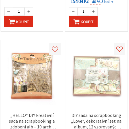
154.04 Kč
- 40 %
5 bal. +
KOUPIT
KOUPIT
„HELLO“ DIY kreativní
DIY sada na scrapbooking
sada na scrapbooking a
„Love“, dekorativní set na
zdobení alb – 10 archů
album, 12 vzorovaných