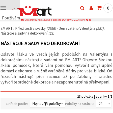
0
Používáme
Objednávky nad 1600Kč a získejte DOPRAVU ZDARMA!
cookies
EM ART
›
Příležitosti a svátky
(2956)
›
Den svatého Valentýna
(281)
›
🍪
Nástroje a sady na dekorování
(23)
Používáme
cookies a
NÁSTROJE A SADY PRO DEKOROVÁNÍ
podobné
technologie,
abychom
Oslavte lásku ve všech jejích podobách na Valentýna s
zajistili
správné
dekoračními nástroji a sadami od EM ART! Objevte širokou
fungování
škálu pomůcek, které vám pomohou vytvořit smysluplné
webu,
domácí dekorace a ručně vyráběné dárky pro vaše blízké. Od
zlepšili vaše
prostředí
řezacích nástrojů přes raznice až po šablony – snadno
při jeho
vytvoříte srdečné dekorace a nezapomenutelná překvapení.
používání a
s vaším
souhlasem
analyzovali
23 položky | stránky 1/1
návštěvnost
a
Seřadit podle:
Položky na stránku:
zobrazovali
relevantnější