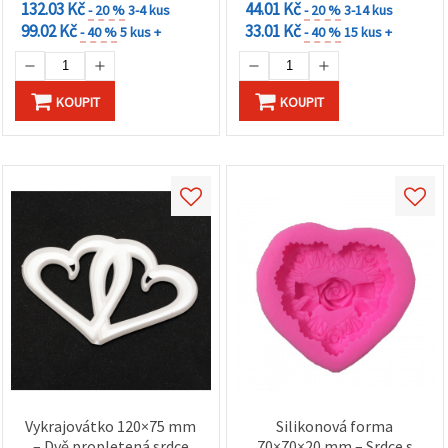
132.03 Kč
44.01 Kč
- 20 %
3-4 kus
- 20 %
3-14 kus
99.02 Kč
33.01 Kč
- 40 %
5 kus +
- 40 %
15 kus +
KOUPIT
KOUPIT
Vykrajovátko 120×75 mm
Silikonová forma
– Dvě propletená srdce
70×70×20 mm – Srdce s