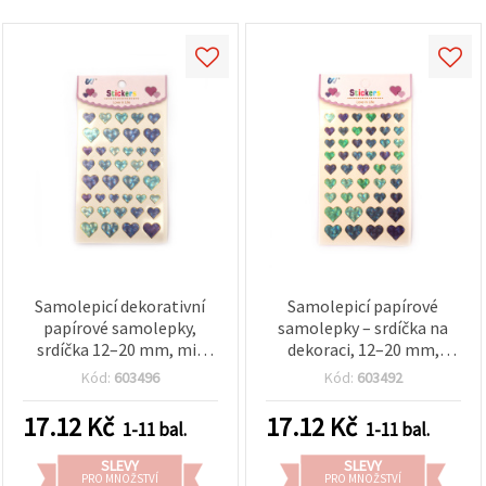
obsah a
reklamu, a
to i s
pomocí
našich
partnerů
pro
analýzu a
marketing.
Můžete
souhlasit s
použitím
všech
cookies
kliknutím
na
"Přijmout
Samolepicí dekorativní
Samolepicí papírové
vše!" Nebo
papírové samolepky,
samolepky – srdíčka na
můžete
srdíčka 12–20 mm, mix
dekoraci, 12–20 mm,
uvést své
preference v
modro‑zelených odstínů s
fialovo‑zelené odstíny s
Kód:
603496
Kód:
603492
Nastavení
perleťovým efektem – 39
perleťovým efektem, mix
výběrem
ks
(asorti), 47 ks
daného
17.12
Kč
17.12
Kč
1-11 bal.
1-11 bal.
typu
cookies a
SLEVY
SLEVY
kliknutím
PRO MNOŽSTVÍ
PRO MNOŽSTVÍ