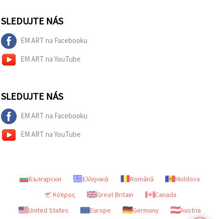
SLEDUJTE NÁS
EM ART na Facebooku
EM ART na YouTube
SLEDUJTE NÁS
EM ART na Facebooku
EM ART na YouTube
Български
Ελληνικά
Română
Moldova
Κύπρος
Great Britain
Canada
United States
Europe
Germany
Austria