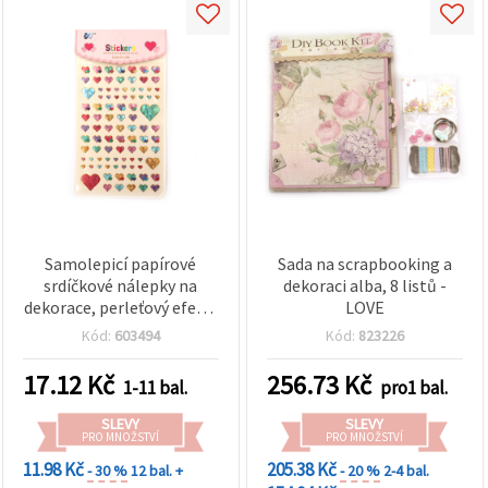
Samolepicí papírové
Sada na scrapbooking a
srdíčkové nálepky na
dekoraci alba, 8 listů -
dekorace, perleťový efekt,
LOVE
mix barev, velikosti 12–20
Kód:
603494
Kód:
823226
mm, 81 ks
17.12
Kč
256.73
Kč
1-11 bal.
pro1 bal.
SLEVY
SLEVY
PRO MNOŽSTVÍ
PRO MNOŽSTVÍ
11.98 Kč
205.38 Kč
- 30 %
12 bal. +
- 20 %
2-4 bal.