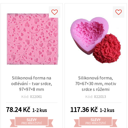
Silikonová forma na
Silikonová forma,
odlévání – tvar srdce,
70×67×30 mm, motiv
97×97×8 mm
srdce s růžemi
Kód:
822061
Kód:
822013
78.24
Kč
117.36
Kč
1-2 kus
1-2 kus
SLEVY
SLEVY
PRO MNOŽSTVÍ
PRO MNOŽSTVÍ