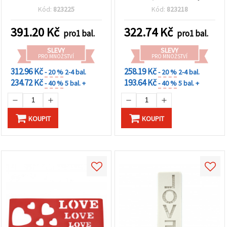
papíru + 12 dřevěných
archů (mix motivů), 22,5 ×
Kód:
823225
Kód:
823218
motivů pro fotoalba a
26 cm
přání, mix motivů
391.20
Kč
322.74
Kč
pro1 bal.
pro1 bal.
SLEVY
SLEVY
PRO MNOŽSTVÍ
PRO MNOŽSTVÍ
312.96 Kč
258.19 Kč
- 20 %
2-4 bal.
- 20 %
2-4 bal.
234.72 Kč
193.64 Kč
- 40 %
5 bal. +
- 40 %
5 bal. +
KOUPIT
KOUPIT