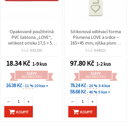
Opakovaně použitelná
Silikonová odlévací forma
PVC šablona „LOVE“,
Písmena LOVE a srdce –
velikost otisku 17,5 × 5,8
165×45 mm, výška písmen
cm
30 mm – flexibilní, snadné
Kód:
843290
Kód:
844021
odformování – pro
pryskyřici, epoxid, UV
18.34
Kč
97.80
Kč
1-9 kus
1-2 kus
pryskyřici, mýdlo, sádru a
hlínu
SLEVY
SLEVY
PRO MNOŽSTVÍ
PRO MNOŽSTVÍ
16.38 Kč
78.24 Kč
- 11 %
10 kus +
- 20 %
3-4 kus
58.68 Kč
- 40 %
5 kus +
KOUPIT
KOUPIT