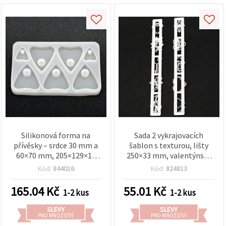
Silikonová forma na
Sada 2 vykrajovacích
přívěsky – srdce 30 mm a
šablon s texturou, lišty
60×70 mm, 205×129×16
250×33 mm, valentýnský
mm
motiv, 10 prvků
Kód:
844016
Kód:
824813
165.04
Kč
55.01
Kč
1-2 kus
1-2 kus
SLEVY
SLEVY
PRO MNOŽSTVÍ
PRO MNOŽSTVÍ