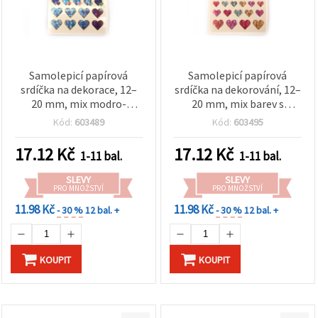
Samolepicí papírová
Samolepicí papírová
srdíčka na dekorace, 12–
srdíčka na dekorování, 12–
20 mm, mix modro-
20 mm, mix barev s
zelených odstínů s
perleťovým efektem – 39
Kód:
603489
Kód:
603495
perleťovým efektem, 47
ks
ks
17.12
Kč
17.12
Kč
1-11 bal.
1-11 bal.
SLEVY
SLEVY
PRO MNOŽSTVÍ
PRO MNOŽSTVÍ
11.98 Kč
11.98 Kč
- 30 %
12 bal. +
- 30 %
12 bal. +
KOUPIT
KOUPIT