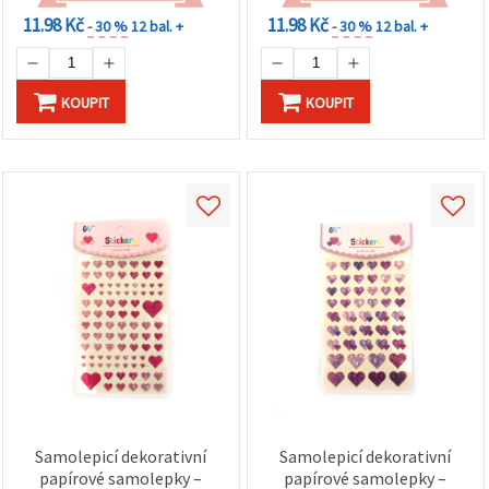
na tlačítko
"Uložit"
11.98 Kč
11.98 Kč
- 30 %
12 bal. +
- 30 %
12 bal. +
Přijmout
vše
KOUPIT
KOUPIT
Nastavení
Samolepicí dekorativní
Samolepicí dekorativní
papírové samolepky –
papírové samolepky –