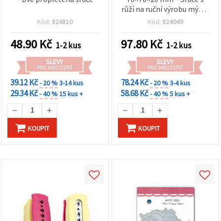
růží na ruční výrobu mýdel
a svíček
Kód:
824810
Kód:
824049
48.90
Kč
97.80
Kč
1-2 kus
1-2 kus
SLEVY
SLEVY
PRO MNOŽSTVÍ
PRO MNOŽSTVÍ
39.12 Kč
78.24 Kč
- 20 %
3-14 kus
- 20 %
3-4 kus
29.34 Kč
58.68 Kč
- 40 %
15 kus +
- 40 %
5 kus +
KOUPIT
KOUPIT