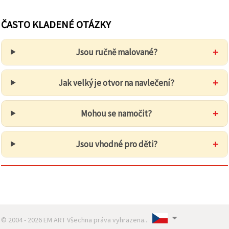
ČASTO KLADENÉ OTÁZKY
+
Jsou ručně malované?
+
Jak velký je otvor na navlečení?
+
Mohou se namočit?
+
Jsou vhodné pro děti?
© 2004 - 2026 EM ART Všechna práva vyhrazena..