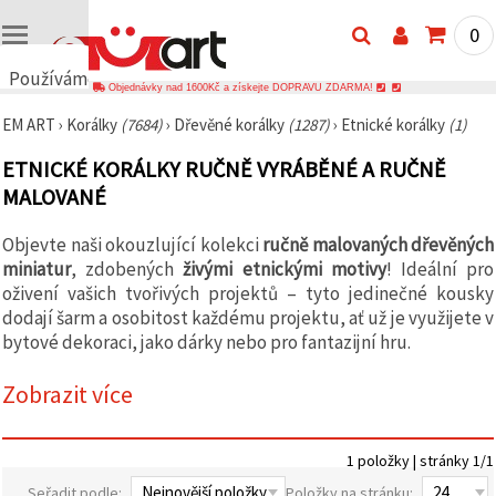
0
Používáme
Objednávky nad 1600Kč a získejte DOPRAVU ZDARMA!
cookies
EM ART
›
Korálky
(7684)
›
Dřevěné korálky
(1287)
›
Etnické korálky
(1)
🍪
Používáme
ETNICKÉ KORÁLKY RUČNĚ VYRÁBĚNÉ A RUČNĚ
cookies a
podobné
MALOVANÉ
technologie,
abychom
zajistili
Objevte naši okouzlující kolekci
ručně malovaných dřevěných
správné
miniatur
, zdobených
živými etnickými motivy
! Ideální pro
fungování
oživení vašich tvořivých projektů – tyto jedinečné kousky
webu,
zlepšili vaše
dodají šarm a osobitost každému projektu, ať už je využijete v
prostředí
bytové dekoraci, jako dárky nebo pro fantazijní hru.
při jeho
používání a
s vaším
Zobrazit více
souhlasem
analyzovali
návštěvnost
a
1 položky | stránky 1/1
zobrazovali
relevantnější
Seřadit podle:
Položky na stránku: