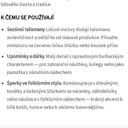
lidového života a tradice.
K ČEMU SE POUŽÍVAJÍ
Sezónní talismany.
Lidové motivy dodají talismanu
autentičnost a odliší ho od masové produkce. Přivažte
miniaturu na červeno‑bílou šňůrku nebo kousek příze.
Upomínky a dárky.
Malý detail s opravdovým bulharským
charakterem — pro zahraniční návštěvy, kolegy nebo jako
památka s národním nádechem.
Šperky ve folklorním stylu.
Kombinujte je s dřevěnými
korálky a koženými šňůrkami na náramky, náhrdelníky
nebo náušnice s folklorním nádechem — krásný akcent k
bílé košili, tunice nebo k něčemu barevnějšímu.