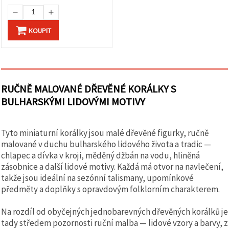
na tlačítko
"Uložit"
KOUPIT
Přijmout
vše
Nastavení
RUČNĚ MALOVANÉ DŘEVĚNÉ KORÁLKY S
BULHARSKÝMI LIDOVÝMI MOTIVY
Tyto miniaturní korálky jsou malé dřevěné figurky, ručně
malované v duchu bulharského lidového života a tradic —
chlapec a dívka v kroji, měděný džbán na vodu, hliněná
zásobnice a další lidové motivy. Každá má otvor na navlečení,
takže jsou ideální na sezónní talismany, upomínkové
předměty a doplňky s opravdovým folklorním charakterem.
Na rozdíl od obyčejných jednobarevných dřevěných korálků je
tady středem pozornosti ruční malba — lidové vzory a barvy, z