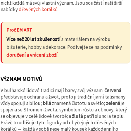
nichž každá má svůj vlastní význam. Jsou součástí naší širší
nabídky
dřevěných korálků
.
Proč EM ART
Více než 20 let zkušeností
s materiálem na výrobu
bižuterie, hobby a dekorace. Podívejte se na podmínky
doručení a vrácení zboží
.
VÝZNAM MOTIVŮ
V bulharské lidové tradici mají barvy svůj význam:
červená
představuje ochranu a život, proto ji tradiční jarní talismany
vždy spojují s bílou;
bílá
znamená čistotu a světlo;
zelená
je
spojena se Stromem života, symbolem růstu a obnovy, který
se objevuje v celé lidové tvorbě; a
žlutá
patří slunci a teplu.
Právě to odlišuje tyto figurky od obyčejných dřevěných
korálků — každá v sobě nese malý kousek každodenního