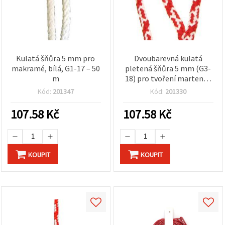
Kulatá šňůra 5 mm pro
Dvoubarevná kulatá
makramé, bílá, G1-17 – 50
pletená šňůra 5 mm (G3-
m
18) pro tvoření martenic,
50 metrů
Kód:
201347
Kód:
201330
107.58
Kč
107.58
Kč
KOUPIT
KOUPIT