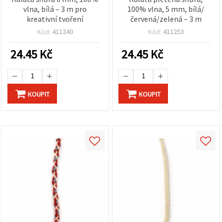
vlna, bílá – 3 m pro
100% vlna, 5 mm, bílá/
kreativní tvoření
červená/zelená – 3 m
Kód:
411240
Kód:
411253
24.45
Kč
24.45
Kč
KOUPIT
KOUPIT