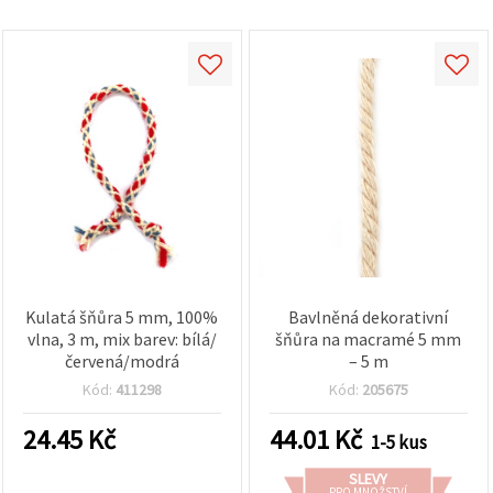
na tlačítko
"Uložit"
Přijmout
vše
Nastavení
Kulatá šňůra 5 mm, 100%
Bavlněná dekorativní
vlna, 3 m, mix barev: bílá/
šňůra na macramé 5 mm
červená/modrá
– 5 m
Kód:
411298
Kód:
205675
24.45
Kč
44.01
Kč
1-5 kus
SLEVY
PRO MNOŽSTVÍ