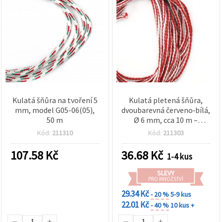
Kulatá šňůra na tvoření 5
Kulatá pletená šňůra,
mm, model G05-06(05),
dvoubarevná červeno‑bílá,
50 m
Ø 6 mm, cca 10 m –
dekorační šňůra na výrobu
Kód:
211310
Kód:
211303
martenic
107.58
Kč
36.68
Kč
1-4 kus
SLEVY
PRO MNOŽSTVÍ
29.34 Kč
- 20 %
5-9 kus
22.01 Kč
- 40 %
10 kus +