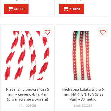
KOUPIT
KOUPIT
Pletená nylonová šňůra 5
Hedvábná kulatá šňůra 6
mm – červeno-bílá, 4 m
mm, MARTENITSA (B 33
(pro macramé a tvoření)
Pan) – 30 metrů
Kód:
206091
Kód:
201294