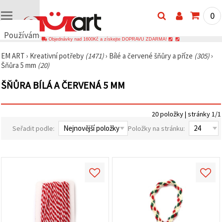
0
Používáme
Objednávky nad 1600Kč a získejte DOPRAVU ZDARMA!
cookies
EM ART
›
Kreativní potřeby
(1471)
›
Bílé a červené šňůry a příze
(305)
›
🍪
Šňůra 5 mm
(20)
Používáme
cookies a
ŠŇŮRA BÍLÁ A ČERVENÁ 5 MM
podobné
technologie,
abychom
zajistili
20 položky | stránky 1/1
správné
fungování
Seřadit podle:
Položky na stránku:
webu,
zlepšili vaše
prostředí
při jeho
používání a
s vaším
souhlasem
analyzovali
návštěvnost
a
zobrazovali
relevantnější