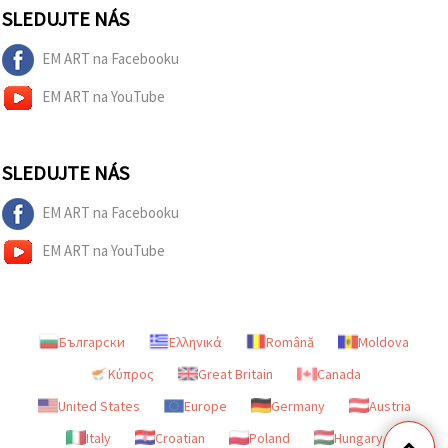
SLEDUJTE NÁS
EM ART na Facebooku
EM ART na YouTube
SLEDUJTE NÁS
EM ART na Facebooku
EM ART na YouTube
Български
Ελληνικά
Română
Moldova
Κύπρος
Great Britain
Canada
United States
Europe
Germany
Austria
Italy
Croatian
Poland
Hungary