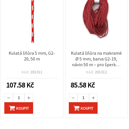
Kulatá šňůra 5 mm, G2-
Kulatá šňůra na makramé
20, 50 m
Ø 5 mm, barva G2-19,
návin 50 m – pro šperky a
dekorace
Kód:
201311
Kód:
201312
107.58
Kč
85.58
Kč
KOUPIT
KOUPIT