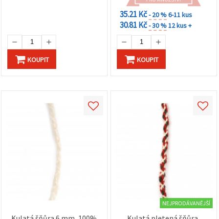
35.21 Kč
- 20 %
6-11 kus
30.81 Kč
- 30 %
12 kus +
KOUPIT
KOUPIT
NEJPRODÁVANĚJŠÍ
Kulatá šňůra 6 mm, 100%
Kulatá pletená šňůra,