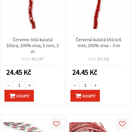
Červeno-bílá kulatá
Červená kulatá šňůra 6
šňůra, 100% vlna, 5 mm, 3
mm, 100% vlna – 3 m
m
Kód:
411247
Kód:
411241
24.45
Kč
24.45
Kč
KOUPIT
KOUPIT