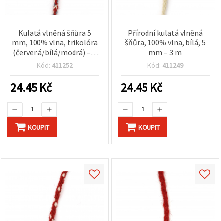
Kulatá vlněná šňůra 5
Přírodní kulatá vlněná
mm, 100% vlna, trikolóra
šňůra, 100% vlna, bílá, 5
(červená/bílá/modrá) – 3
mm – 3 m
m
Kód:
411252
Kód:
411249
24.45
Kč
24.45
Kč
KOUPIT
KOUPIT