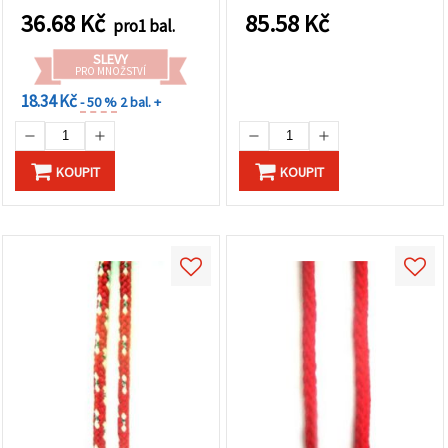
36.68
Kč
85.58
Kč
pro1 bal.
SLEVY
PRO MNOŽSTVÍ
18.34 Kč
- 50 %
2 bal. +
KOUPIT
KOUPIT