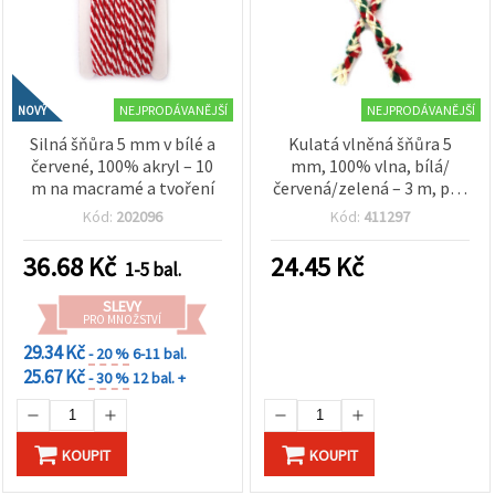
obsah a
reklamu, a
to i s
pomocí
našich
partnerů
NEJPRODÁVANĚJŠÍ
NEJPRODÁVANĚJŠÍ
NOVÝ
pro
analýzu a
Silná šňůra 5 mm v bílé a
Kulatá vlněná šňůra 5
marketing.
červené, 100% akryl – 10
mm, 100% vlna, bílá/
Můžete
m na macramé a tvoření
červená/zelená – 3 m, pro
souhlasit s
kreativní tvoření
použitím
Kód:
202096
Kód:
411297
všech
cookies
36.68
Kč
24.45
Kč
kliknutím
1-5 bal.
na
"Přijmout
SLEVY
vše!" Nebo
PRO MNOŽSTVÍ
můžete
29.34 Kč
- 20 %
6-11 bal.
uvést své
preference v
25.67 Kč
- 30 %
12 bal. +
Nastavení
výběrem
daného
typu
KOUPIT
KOUPIT
cookies a
kliknutím