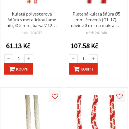
Kulatá polyesterová
Pletená kulatá šňůra Ø5
šňůra s metalickou lamé
mm, červená (G1-17),
nití, Ø 5 mm, barva V 125 –
návin 50 m – na makramé,
30 m
dekorace a kreativní
Kód:
204073
Kód:
201348
tvoření
61.13
Kč
107.58
Kč
KOUPIT
KOUPIT