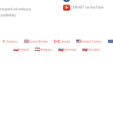
EM ART na YouTube
dstoupení od smlouvy
í podmínky
Κύπρος
Great Britain
Canada
United States
Poland
Hungary
Slovenia
Slovakia