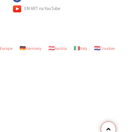
EM ART na YouTube
Europe
Germany
Austria
Italy
Croatian