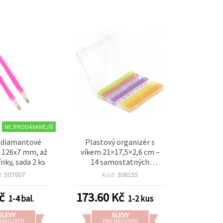
NEJPRODÁVANĚJŠÍ
 diamantové
Plastový organizér s
 126x7 mm, až
víkem 21×17,5×2,6 cm –
nky, sada 2 ks
14 samostatných
krabiček 10×2,1×2,3 cm,
d:
507607
Kód:
306155
každá se 4 přihrádkami,
na korálky a drobnosti
č
173.60
Kč
1-4 bal.
1-2 kus
SLEVY
SLEVY
 MNOŽSTVÍ
PRO MNOŽSTVÍ