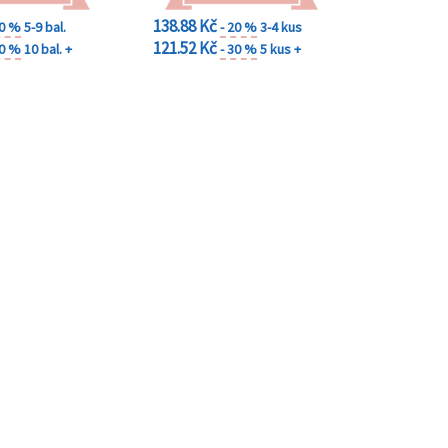
138.88 Kč
20 %
5-9 bal.
- 20 %
3-4 kus
121.52 Kč
30 %
10 bal. +
- 30 %
5 kus +