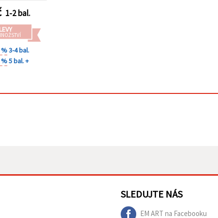
č
1-2 bal.
LEVY
MNOŽSTVÍ
0 %
3-4 bal.
0 %
5 bal. +
SLEDUJTE NÁS
EM ART na Facebooku