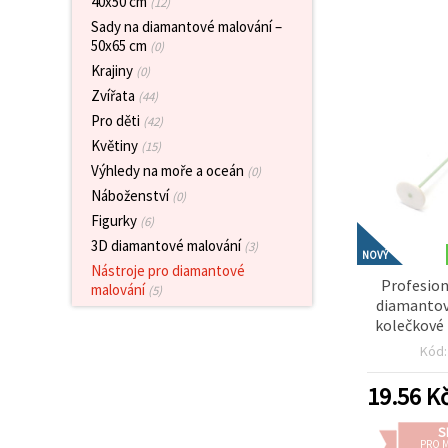
40x50 cm
(12)
obsah a
reklamu, a
Sady na diamantové malování –
to i s
50x65 cm
(0)
pomocí
Krajiny
(0)
našich
partnerů
Zvířata
(44)
pro
Pro děti
analýzu a
(42)
marketing.
Květiny
(15)
Můžete
Výhledy na moře a oceán
(0)
souhlasit s
použitím
Náboženství
(0)
všech
Figurky
(6)
cookies
kliknutím
3D diamantové malování
(3)
NOVÝ
na
Nástroje pro diamantové
"Přijmout
Profesion
malování
vše!" Nebo
(5)
diamantov
můžete
uvést své
kolečkové
preference v
2mm kolečk
Kód
Nastavení
přesná apl
výběrem
pro rychlé
daného
19.56
K
typu
lepení
cookies a
Pa
S
kliknutím
PRO 