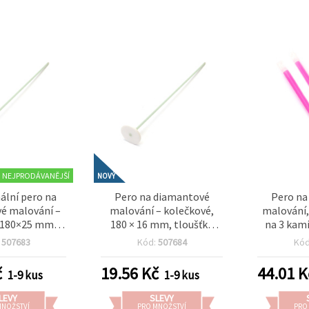
NEJPRODÁVANĚJŠÍ
NOVÝ
ální pero na
Pero na diamantové
Pero na
é malování –
malování – kolečkové,
malování,
 180×25 mm s
180 × 16 mm, tloušťka
na 3 kamí
em – hladká a
kolečka 1,5 mm – ideální
:
507683
Kód:
507684
Kó
ikace kamínků
pro aplikaci štrasových
 a rovnoměrné
kamínků a korálků pro
č
19.56
Kč
44.01
K
1-9 kus
1-9 kus
 v Diamond
Diamond Painting a
inting
kreativní tvoření
LEVY
SLEVY
MNOŽSTVÍ
PRO MNOŽSTVÍ
PRO