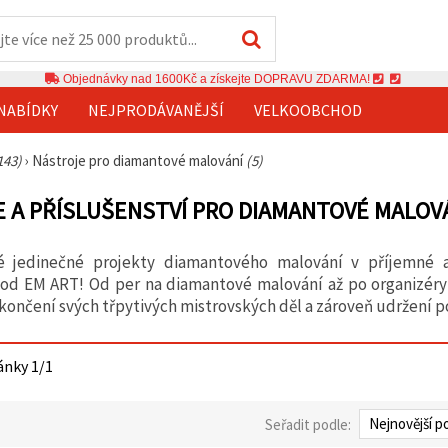
Objednávky nad 1600Kč a získejte DOPRAVU ZDARMA!
NABÍDKY
NEJPRODÁVANĚJŠÍ
VELKOOBCHOD
143)
›
Nástroje pro diamantové malování
(5)
 A PŘÍSLUŠENSTVÍ PRO DIAMANTOVÉ MALOV
 jedinečné projekty diamantového malování v příjemné a 
 od EM ART! Od per na diamantové malování až po organizéry
nčení svých třpytivých mistrovských děl a zároveň udržení p
ánky 1/1
Seřadit podle: