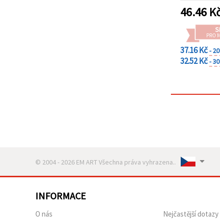
46.46
K
S
PRO 
37.16 Kč
- 2
32.52 Kč
- 3
© 2004 - 2026 EM ART Všechna práva vyhrazena..
INFORMACE
O nás
Nejčastější dotazy