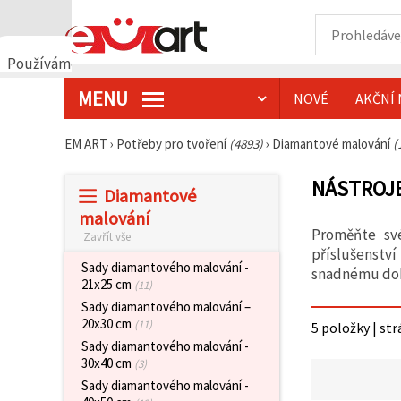
Používáme
cookies
MENU
NOVÉ
AKČNÍ 
🍪
Používáme
cookies a
EM ART
›
Potřeby pro tvoření
(4893)
›
Diamantové malování
(
podobné
technologie,
abychom
NÁSTROJE
Diamantové
zajistili
správné
malování
fungování
Proměňte své
Zavřít vše
webu,
zlepšili vaše
příslušenství
prostředí
Sady diamantového malování -
snadnému doko
při jeho
21x25 cm
(11)
používání a
Sady diamantového malování –
s vaším
20x30 cm
souhlasem
(11)
5 položky | str
analyzovali
Sady diamantového malování -
návštěvnost
30x40 cm
(3)
a
zobrazovali
Sady diamantového malování -
relevantnější