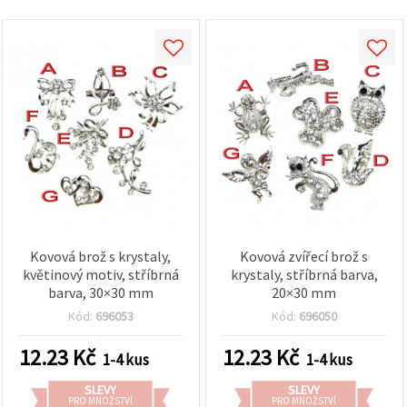
obsah a
reklamu, a
to i s
pomocí
našich
partnerů
pro
analýzu a
marketing.
Můžete
souhlasit s
použitím
všech
cookies
kliknutím
na
"Přijmout
Kovová brož s krystaly,
Kovová zvířecí brož s
vše!" Nebo
květinový motiv, stříbrná
krystaly, stříbrná barva,
můžete
barva, 30×30 mm
20×30 mm
uvést své
preference v
Kód:
696053
Kód:
696050
Nastavení
výběrem
daného
12.23
Kč
12.23
Kč
1-4 kus
1-4 kus
typu
cookies a
SLEVY
SLEVY
kliknutím
PRO MNOŽSTVÍ
PRO MNOŽSTVÍ