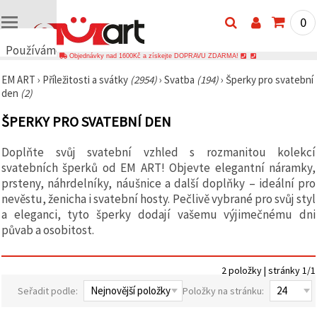
0
Používáme
Objednávky nad 1600Kč a získejte DOPRAVU ZDARMA!
cookies
EM ART
›
Příležitosti a svátky
(2954)
›
Svatba
(194)
›
Šperky pro svatební
🍪
den
(2)
Používáme
cookies a
ŠPERKY PRO SVATEBNÍ DEN
podobné
technologie,
abychom
Doplňte svůj svatební vzhled s rozmanitou kolekcí
zajistili
správné
svatebních šperků od EM ART! Objevte elegantní náramky,
fungování
prsteny, náhrdelníky, náušnice a další doplňky – ideální pro
webu,
nevěstu, ženicha i svatební hosty. Pečlivě vybrané pro svůj styl
zlepšili vaše
prostředí
a eleganci, tyto šperky dodají vašemu výjimečnému dni
při jeho
půvab a osobitost.
používání a
s vaším
souhlasem
analyzovali
2 položky | stránky 1/1
návštěvnost
a
Seřadit podle:
Položky na stránku:
zobrazovali
relevantnější