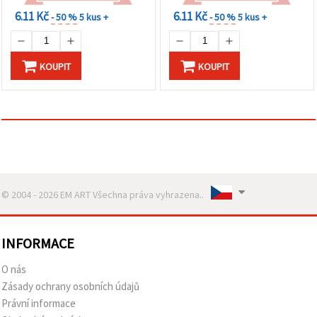
na tlačítko
"Uložit"
6.11 Kč
6.11 Kč
- 50 %
5 kus +
- 50 %
5 kus +
Přijmout
vše
KOUPIT
KOUPIT
Nastavení
© 2004 - 2026 EM ART Všechna práva vyhrazena..
INFORMACE
O nás
Zásady ochrany osobních údajů
Právní informace