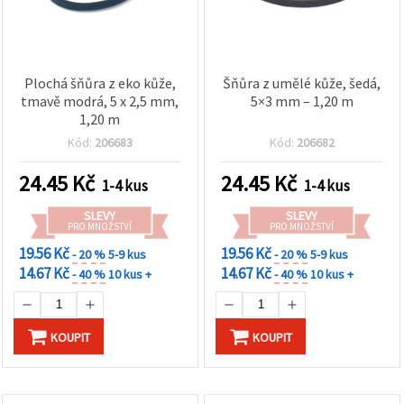
Plochá šňůra z eko kůže,
Šňůra z umělé kůže, šedá,
tmavě modrá, 5 x 2,5 mm,
5×3 mm – 1,20 m
1,20 m
Kód:
206683
Kód:
206682
24.45
Kč
24.45
Kč
1-4 kus
1-4 kus
SLEVY
SLEVY
PRO MNOŽSTVÍ
PRO MNOŽSTVÍ
19.56 Kč
19.56 Kč
- 20 %
5-9 kus
- 20 %
5-9 kus
14.67 Kč
14.67 Kč
- 40 %
10 kus +
- 40 %
10 kus +
KOUPIT
KOUPIT