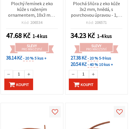
Plochý řemínek z eko
Plochá šňůra z eko kůže
kůže s raženým
3x2 mm, hnědá, s
ornamentem, 10x3 mm,
povrchovou úpravou - 1,20
tmavě hnědá - 1,20 m
m
Kód:
206534
Kód:
206571
47.68
Kč
34.23
Kč
1-4 kus
1-4 kus
SLEVY
SLEVY
PRO MNOŽSTVÍ
PRO MNOŽSTVÍ
38.14 Kč
27.38 Kč
- 20 %
5 kus +
- 20 %
5-9 kus
20.54 Kč
- 40 %
10 kus +
KOUPIT
KOUPIT