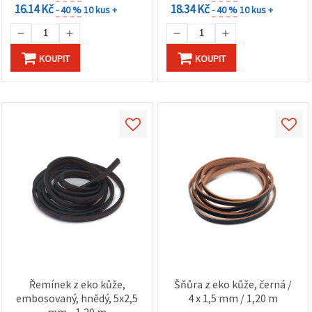
16.14 Kč
18.34 Kč
- 40 %
10 kus +
- 40 %
10 kus +
KOUPIT
KOUPIT
Řemínek z eko kůže,
Šňůra z eko kůže, černá /
embosovaný, hnědý, 5x2,5
4 x 1,5 mm / 1,20 m
mm - 1,20 m