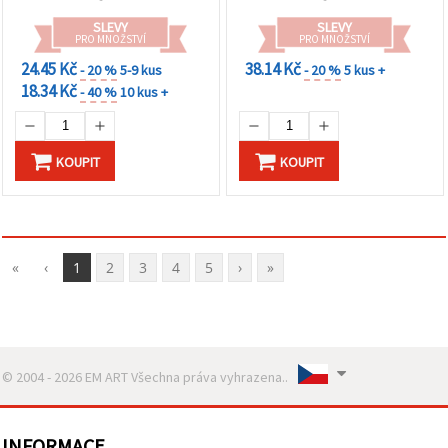
SLEVY
SLEVY
PRO MNOŽSTVÍ
PRO MNOŽSTVÍ
24.45 Kč
38.14 Kč
- 20 %
5-9 kus
- 20 %
5 kus +
18.34 Kč
- 40 %
10 kus +
KOUPIT
KOUPIT
«
‹
1
2
3
4
5
›
»
© 2004 - 2026 EM ART Všechna práva vyhrazena..
INFORMACE