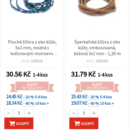
Plochá šňůra z eko kůže,
Šperkařská šňůra z eko
5x2 mm, modrá s
kůže, embosovaná,
květinovým motivem,
béžová 3x2 mm - 1,20 m
1,20 m
Kód:
206626
Kód:
206566
30.56
Kč
31.79
Kč
1-4 kus
1-4 kus
SLEVY
SLEVY
PRO MNOŽSTVÍ
PRO MNOŽSTVÍ
24.45 Kč
25.43 Kč
- 20 %
5-9 kus
- 20 %
5-9 kus
18.34 Kč
19.07 Kč
- 40 %
10 kus +
- 40 %
10 kus +
KOUPIT
KOUPIT