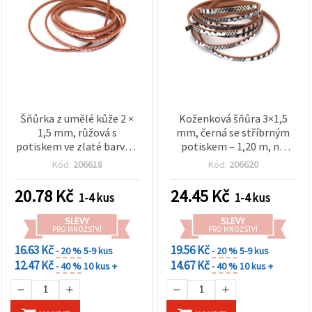
Šňůrka z umělé kůže 2 ×
Koženková šňůra 3×1,5
1,5 mm, růžová s
mm, černá se stříbrným
potiskem ve zlaté barvě –
potiskem – 1,20 m, na
1,20 m
šperky
Kód:
206618
Kód:
206620
20.78
Kč
24.45
Kč
1-4 kus
1-4 kus
SLEVY
SLEVY
PRO MNOŽSTVÍ
PRO MNOŽSTVÍ
16.63 Kč
19.56 Kč
- 20 %
5-9 kus
- 20 %
5-9 kus
12.47 Kč
14.67 Kč
- 40 %
10 kus +
- 40 %
10 kus +