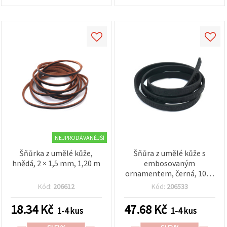
NEJPRODÁVANĚJŠÍ
Šňůrka z umělé kůže,
Šňůra z umělé kůže s
hnědá, 2 × 1,5 mm, 1,20 m
embosovaným
ornamentem, černá, 10×3
mm – 1,20 m
Kód:
206612
Kód:
206533
18.34
Kč
47.68
Kč
1-4 kus
1-4 kus