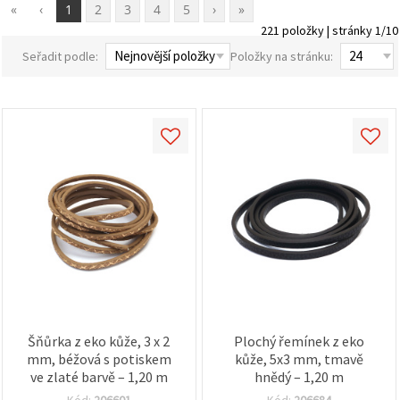
obsah a
«
‹
1
2
3
4
5
›
»
reklamu, a
221 položky | stránky 1/10
to i s
pomocí
Seřadit podle:
Položky na stránku:
našich
partnerů
pro
analýzu a
marketing.
Můžete
souhlasit s
použitím
všech
cookies
kliknutím
na
"Přijmout
vše!" Nebo
můžete
uvést své
preference v
Nastavení
výběrem
Šňůrka z eko kůže, 3 x 2
Plochý řemínek z eko
daného
mm, béžová s potiskem
kůže, 5x3 mm, tmavě
typu
cookies a
ve zlaté barvě – 1,20 m
hnědý – 1,20 m
kliknutím
Kód:
206601
Kód:
206684