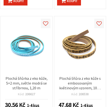
KOUPIT
KOUPIT
Plochá šňůrka z eko kůže,
Plochá šňůra z eko kůže s
5×2 mm, světle modrá se
embosovaným
stříbrnou, 1,20 m
květinovým vzorem, 10x2
mm, barva ekru – 1,20 m
Kód:
206627
Kód:
206538
30.56
Kč
47.68
Kč
1-4 kus
1-4 kus