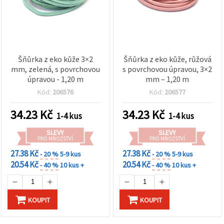
Šňůrka z eko kůže 3×2
Šňůrka z eko kůže, růžová
mm, zelená, s povrchovou
s povrchovou úpravou, 3×2
úpravou - 1,20 m
mm – 1,20 m
Kód:
206576
Kód:
206577
34.23
Kč
34.23
Kč
1-4 kus
1-4 kus
SLEVY
SLEVY
PRO MNOŽSTVÍ
PRO MNOŽSTVÍ
27.38 Kč
27.38 Kč
- 20 %
5-9 kus
- 20 %
5-9 kus
20.54 Kč
20.54 Kč
- 40 %
10 kus +
- 40 %
10 kus +
KOUPIT
KOUPIT