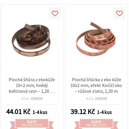
Plochá šňůra z ekokůže
Plochá šňůrka z eko kůže
10×2 mm, hnědý
10x2 mm, efekt Kočičí oko
květinový vzor – 1,20 m,
– růžové zlato, 1,20 m
pro DIY šperky a náramky
Kód:
206609
Kód:
206606
44.01
Kč
39.12
Kč
1-4 kus
1-4 kus
SLEVY
SLEVY
PRO MNOŽSTVÍ
PRO MNOŽSTVÍ