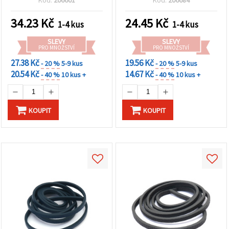
na tlačítko
"Uložit"
34.23
Kč
24.45
Kč
1-4 kus
1-4 kus
Přijmout
SLEVY
SLEVY
vše
PRO MNOŽSTVÍ
PRO MNOŽSTVÍ
27.38 Kč
19.56 Kč
- 20 %
5-9 kus
- 20 %
5-9 kus
Nastavení
20.54 Kč
14.67 Kč
- 40 %
10 kus +
- 40 %
10 kus +
KOUPIT
KOUPIT