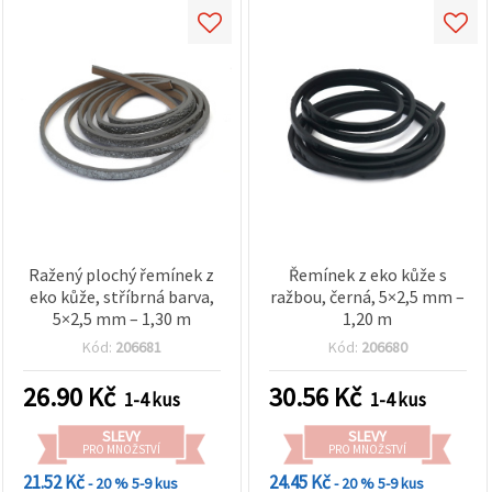
Ražený plochý řemínek z
Řemínek z eko kůže s
eko kůže, stříbrná barva,
ražbou, černá, 5×2,5 mm –
5×2,5 mm – 1,30 m
1,20 m
Kód:
206681
Kód:
206680
26.90
Kč
30.56
Kč
1-4 kus
1-4 kus
SLEVY
SLEVY
PRO MNOŽSTVÍ
PRO MNOŽSTVÍ
21.52 Kč
24.45 Kč
- 20 %
5-9 kus
- 20 %
5-9 kus