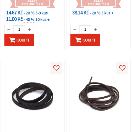
SLEVY
SLEVY
PRO MNOŽSTVÍ
PRO MNOŽSTVÍ
14.67 Kč
38.14 Kč
- 20 %
5-9 kus
- 20 %
5 kus +
11.00 Kč
- 40 %
10 kus +
KOUPIT
KOUPIT