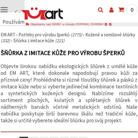
0
Používáme
Objednávky nad 1600Kč a získejte DOPRAVU ZDARMA!
cookies
EM ART
›
Potřeby pro výrobu šperků
(2775)
›
Kožené a semišové šňůrky
🍪
(332)
›
Šňůrka z imitace kůže
(221)
Používáme
cookies a
ŠŇŮRKA Z IMITACE KŮŽE PRO VÝROBU ŠPERKŮ
podobné
technologie,
abychom
Objevte širokou nabídku ekologických šňůrek z umělé kůže
zajistili
správné
od EM ART, které dokonale napodobují pravou kůži za
fungování
příznivé ceny! Prohlédněte si různé tloušťky šňůrek a pásků z
webu,
imitace kůže nebo si vyberte jedinečné kombinace textilních
zlepšili vaše
prostředí
a syntetických kožených designů. Nabízíme rozsáhlý
při jeho
sortiment plochých, kulatých a splétaných šňůrek v
používání a
nádherných barvách včetně metalických odstínů. Naše
s vaším
souhlasem
nabídka poskytuje širší barevnou škálu než tradiční kůže,
analyzovali
takže si určitě vyberete ideální šňůrku pro svůj projekt.
návštěvnost
a
zobrazovali
relevantnější