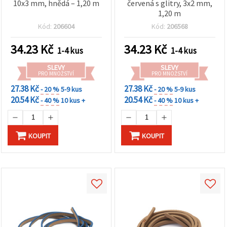
10x3 mm, hnědá – 1,20 m
červená s glitry, 3x2 mm,
1,20 m
Kód:
206604
Kód:
206568
34.23
Kč
34.23
Kč
1-4 kus
1-4 kus
SLEVY
SLEVY
PRO MNOŽSTVÍ
PRO MNOŽSTVÍ
27.38 Kč
27.38 Kč
- 20 %
5-9 kus
- 20 %
5-9 kus
20.54 Kč
20.54 Kč
- 40 %
10 kus +
- 40 %
10 kus +
KOUPIT
KOUPIT