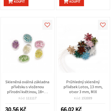
KOUPIT
KOUPIT
Skleněná oválná základna
Průhledný skleněný
přívěsku s vloženou
přívěsek Lotos, 13 mm,
přírodní květinou, 18×13
otvor 3 mm, MIX
mm, mix barev (na výrobu
Kód:
111117
Kód:
152039
šperků)
30.56
Kč
66.02
Kč