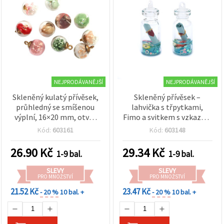
NEJPRODÁVANĚJŠÍ
NEJPRODÁVANĚJŠÍ
Skleněný kulatý přívěsek,
Skleněný přívěsek –
průhledný se smíšenou
lahvička s třpytkami,
výplní, 16×20 mm, otvor
Fimo a svitkem s vzkazem
1,5 mm – 2 ks
(16×41 mm, otvor 3 mm),
Kód:
603161
Kód:
603148
modrá – 2 ks
26.90
Kč
29.34
Kč
1-9 bal.
1-9 bal.
SLEVY
SLEVY
PRO MNOŽSTVÍ
PRO MNOŽSTVÍ
21.52 Kč
23.47 Kč
- 20 %
10 bal. +
- 20 %
10 bal. +