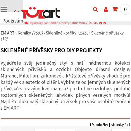
0
Používáme
Objednávky nad 1600Kč a získejte DOPRAVU ZDARMA!
cookies
EM ART
›
Korálky
(7691)
›
Skleněné korálky
(1569)
›
Skleněné přívěsky
🍪
(19)
Používáme
cookies a
SKLENĚNÉ PŘÍVĚSKY PRO DIY PROJEKTY
podobné
technologie,
abychom
Vyjádřete svůj jedinečný styl s naší nádhernou kolekcí
zajistili
správné
skleněných přívěsků a ozdob! Objevte úžasné designy
fungování
Murano, Millefiori, zirkonové a křišťálové přívěsky vhodné pro
webu,
každý věk a estetické cítění. Vybírejte od jemných skleněných
zlepšili vaše
prostředí
přívěsků s pravými květinami až po drobné ozdoby v podobě
při jeho
roztomilých skleněných lahviček plných veselých motivů!
používání a
Najděte dokonalý skleněný přívěsek pro vaše osobité tvoření
s vaším
souhlasem
s EM ART!
analyzovali
návštěvnost
a
zobrazovali
19 položky | stránky 1/1
relevantnější