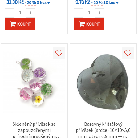
31.30 Kč
9.78 Kč
- 20 %
5 kus +
- 20 %
10 kus +
KOUPIT
KOUPIT
Skleněný přívěsek se
Barevný křišťálový
zapouzdřenými
přívěsek (srdce) 10×10×5,6
přírodními sušenými
mm, otvor 0,9 mm — na