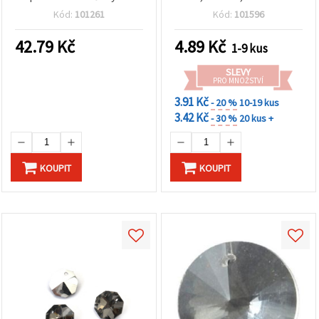
květinami, mix barev, 28 ×
výrobu šperků
Kód:
101261
Kód:
101596
20 mm
42.79
Kč
4.89
Kč
1-9 kus
SLEVY
PRO MNOŽSTVÍ
3.91 Kč
- 20 %
10-19 kus
3.42 Kč
- 30 %
20 kus +
KOUPIT
KOUPIT