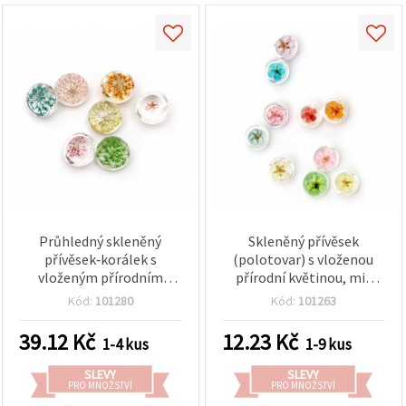
Průhledný skleněný
Skleněný přívěsek
přívěsek‑korálek s
(polotovar) s vloženou
vloženým přírodním
přírodní květinou, mix
květem, mix barev, 20 × 16
barev, 12×11 mm – na
Kód:
101280
Kód:
101263
mm
výrobu šperků
39.12
Kč
12.23
Kč
1-4 kus
1-9 kus
SLEVY
SLEVY
PRO MNOŽSTVÍ
PRO MNOŽSTVÍ