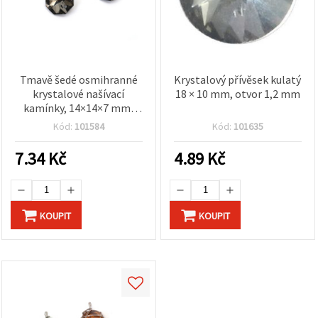
Tmavě šedé osmihranné
Krystalový přívěsek kulatý
krystalové našívací
18 × 10 mm, otvor 1,2 mm
kamínky, 14×14×7 mm,
otvor 1,5 mm – 4 ks
Kód:
101584
Kód:
101635
7.34
Kč
4.89
Kč
KOUPIT
KOUPIT