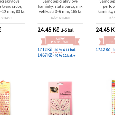
cí akrylové
Samolepicí akrylové
Samolepi
 tvaru srdce,
kamínky, zlatá barva, mix
perlov
6–12 mm, 83 ks
velikostí 3–6 mm, 165 ks
kamínky, 
1
:
603459
Kód:
603468
Kó
č
24.45
Kč
24.45
K
1-5 bal.
SLEVY
PRO MNOŽSTVÍ
PRO
17.12 Kč
17.12 Kč
- 30 %
6-11 bal.
- 
14.67 Kč
- 40 %
12 bal. +