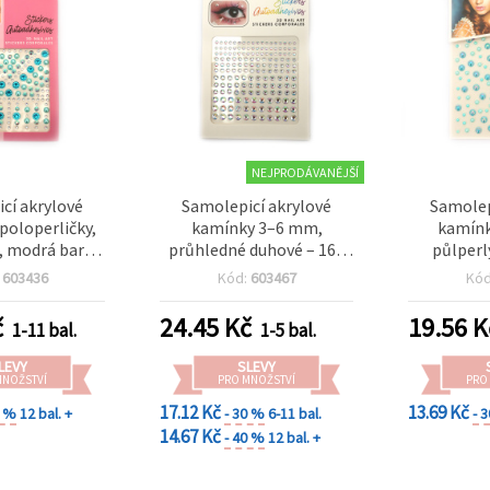
NEJPRODÁVANĚJŠÍ
cí akrylové
Samolepicí akrylové
Samolep
poloperličky,
kamínky 3–6 mm,
kamínk
, modrá barva
průhledné duhové – 165
půlperl
159 ks
ks
obličej, 
:
603436
Kód:
603467
Kó
č
24.45
Kč
19.56
K
1-11 bal.
1-5 bal.
LEVY
SLEVY
MNOŽSTVÍ
PRO MNOŽSTVÍ
PRO
17.12 Kč
13.69 Kč
0 %
12 bal. +
- 30 %
6-11 bal.
- 
14.67 Kč
- 40 %
12 bal. +