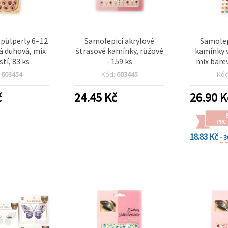
 půlperly 6–12
Samolepicí akrylové
Samolep
 duhová, mix
štrasové kamínky, růžové
kamínky v
stí, 83 ks
- 159 ks
mix bare
1
:
603454
Kód:
603445
Kó
č
24.45
Kč
26.90
K
PRO
18.83 Kč
- 