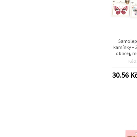
Samolepi
kamínky – 
obličej, m
b
Kód
30.56
K