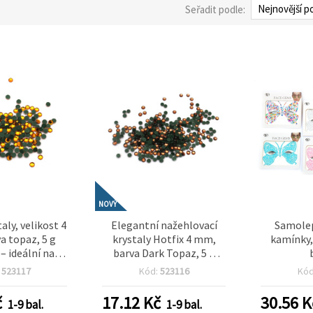
Seřadit podle:
NOVÝ
aly, velikost 4
Elegantní nažehlovací
Samolep
a topaz, 5 g
krystaly Hotfix 4 mm,
kamínky,
 – ideální na
barva Dark Topaz, 5 g
tilu, kreativní
(~180 ks) – ideální pro
:
523117
Kód:
523116
Kó
a dekorační
zdobení textilu, kreativní
taily
tvoření, scrapbooking a
č
17.12
Kč
30.56
K
1-9 bal.
1-9 bal.
dekorace