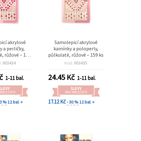
icí akrylové
Samolepicí akrylové
 a perličky,
kamínky a poloperly,
, růžové – 159
půlkulaté, růžové – 159 ks
ks
d:
603434
Kód:
603435
č
24.45
Kč
1-11 bal.
1-11 bal.
SLEVY
SLEVY
 MNOŽSTVÍ
PRO MNOŽSTVÍ
17.12 Kč
30 %
12 bal. +
- 30 %
12 bal. +