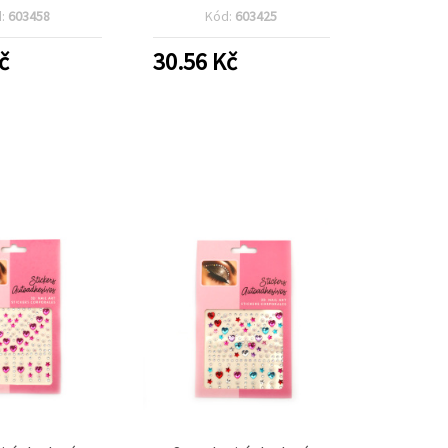
, 83 ks
d:
603458
Kód:
603425
č
30.56
Kč