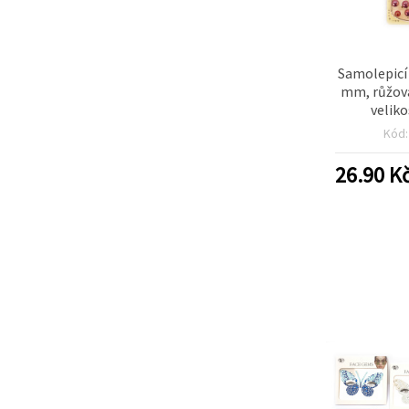
Samolepicí
mm, růžová
veliko
Kód
26.90
K