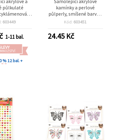
cí akrylové a
Samolepicí akrylové
é půlkulaté
kamínky a perlové
cyklámenová -
půlperly, smíšené barvy –
59 ks
159 ks
d:
603449
Kód:
603451
č
24.45
Kč
1-11 bal.
SLEVY
 MNOŽSTVÍ
30 %
12 bal. +