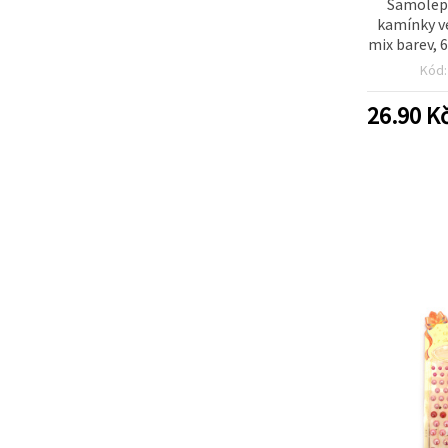
Samolepi
kamínky ve
mix barev, 
Kód
26.90
K