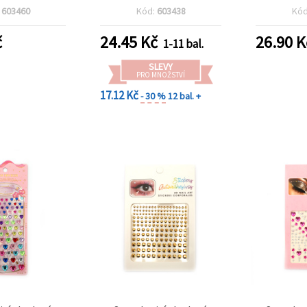
10×14 mm,
ks
mm
:
603460
Kód:
603438
Kó
né, 83 ks
č
24.45
Kč
26.90
K
1-11 bal.
SLEVY
PRO MNOŽSTVÍ
17.12 Kč
- 30 %
12 bal. +