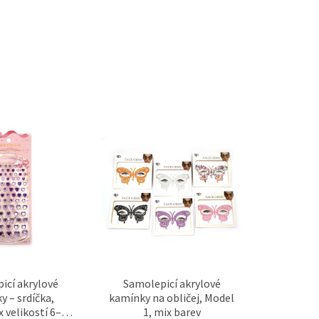
icí akrylové
Samolepicí akrylové
y – srdíčka,
kamínky na obličej, Model
x velikostí 6–12
1, mix barev