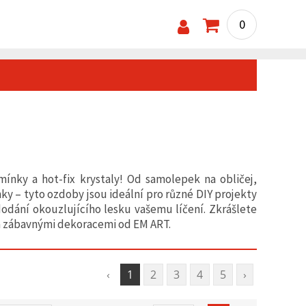
0
mínky a hot-fix krystaly! Od samolepek na obličej,
ky – tyto ozdoby jsou ideální pro různé DIY projekty
odání okouzlujícího lesku vašemu líčení. Zkrášlete
 a zábavnými dekoracemi od EM ART.
‹
1
2
3
4
5
›