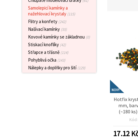
Chlupaté modelovací drátky
(61)
obsah a
Samolepicí kamínky a
reklamu, a
to i s
nažehlovací krystaly
(115)
pomocí
Flitry a konfety
(242)
našich
partnerů
Našívací kamínky
(55)
pro
Kovové kamínky se základnou
(0)
analýzu a
marketing.
Stiskací knoflíky
(42)
Můžete
Střapce a třásně
(114)
souhlasit s
použitím
Pohyblivá očka
(143)
všech
Nálepky a doplňky pro šití
(129)
cookies
kliknutím
na
"Přijmout
vše!" Nebo
NOVÝ
můžete
Hotfix kryst
uvést své
preference v
mm, barv
Nastavení
(~180 ks)
výběrem
zdobení tex
daného
Kód
tvoření 
typu
cookies a
de
17.12
K
kliknutím