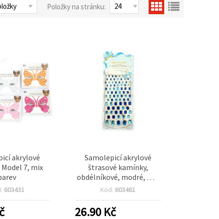
Položky na stránku:
icí akrylové
Samolepicí akrylové
 Model 7, mix
štrasové kamínky,
barev
obdélníkové, modré, mix
velikostí 4x6 mm až 10x14
d:
603431
Kód:
603461
mm – 83 ks
č
26.90
Kč