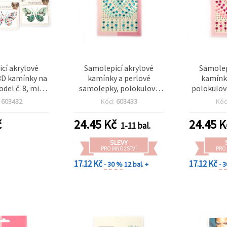
cí akrylové
Samolepicí akrylové
Samolep
3D kamínky na
kamínky a perlové
kamínky
odel č. 8, mix
samolepky, polokulový
polokulové
arev
tvar, modré – 159 ks
:
603432
Kód:
603433
Kó
č
24.45
Kč
24.45
K
1-11 bal.
SLEVY
PRO MNOŽSTVÍ
PRO
17.12 Kč
17.12 Kč
- 30 %
12 bal. +
- 