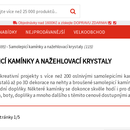
Objednávky nad 1600Kč a získejte DOPRAVU ZDARMA!
NABÍDKY
NEJPRODÁVANĚJŠÍ
VELKOOBCHOD
595)
›
Samolepicí kamínky a nažehlovací krystaly
(115)
CÍ KAMÍNKY A NAŽEHLOVACÍ KRYSTALY
reativní projekty s více než 200 oslnivými samolepicími ka
ystalů až po 3D dekorace na nehty a broušené samolepicí kamín
ní doplňky. Některé kamínky se dokonce skvěle hodí i pro d
a, boty, doplňky a mnoho dalšího s těmito cenově dostupnými
stránky 1/5