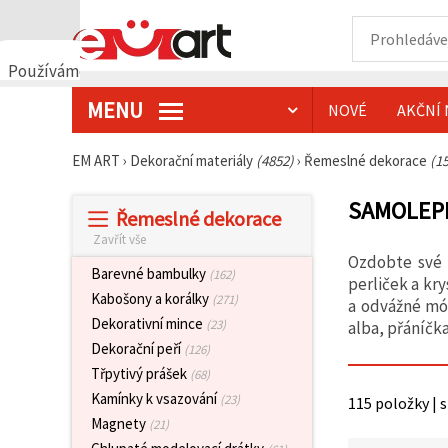
Používáme
cookies
MENU
NOVÉ
AKČNÍ 
🍪
Používáme
cookies a
EM ART
›
Dekorační materiály
(4852)
›
Řemeslné dekorace
(1
podobné
technologie,
abychom
SAMOLEPI
Řemeslné dekorace
zajistili
správné
Zavřít vše
fungování
Ozdobte své k
webu,
Barevné bambulky
(162)
zlepšili vaše
perliček a kr
prostředí
Kabošony a korálky
(271)
a odvážné mód
při jeho
Dekorativní mince
(23)
alba, přáníčk
používání a
s vaším
Dekorační peří
(126)
souhlasem
Třpytivý prášek
(68)
analyzovali
návštěvnost
Kamínky k vsazování
(23)
115 položky | 
a
Magnety
(21)
zobrazovali
relevantnější