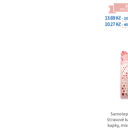
na tlačítko
"Uložit"
S
PRO 
13.69 Kč
- 2
Přijmout
10.27 Kč
- 4
vše
Nastavení
Samolepi
štrasové k
kapky, mix