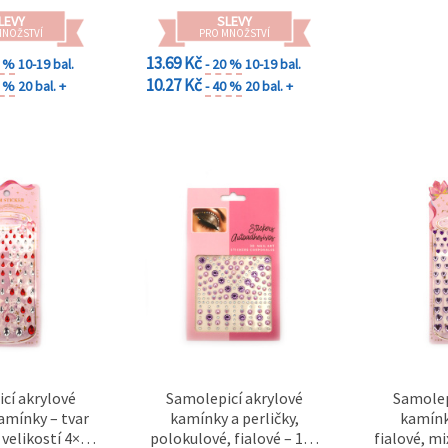
LEVY
SLEVY
MNOŽSTVÍ
PRO MNOŽSTVÍ
13.69 Kč
0 %
10-19 bal.
- 20 %
10-19 bal.
10.27 Kč
0 %
20 bal. +
- 40 %
20 bal. +
cí akrylové
Samolepicí akrylové
Samolep
amínky – tvar
kamínky a perličky,
kamínk
 velikostí 4×6
polokulové, fialové – 159
fialové, mi