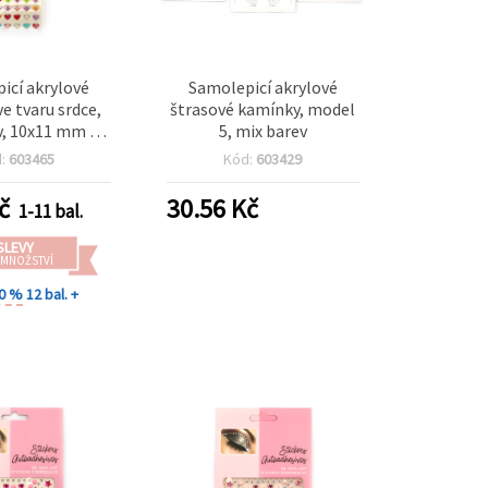
icí akrylové
Samolepicí akrylové
e tvaru srdce,
štrasové kamínky, model
v, 10x11 mm –
5, mix barev
08 ks
d:
603465
Kód:
603429
č
30.56
Kč
1-11 bal.
SLEVY
 MNOŽSTVÍ
30 %
12 bal. +