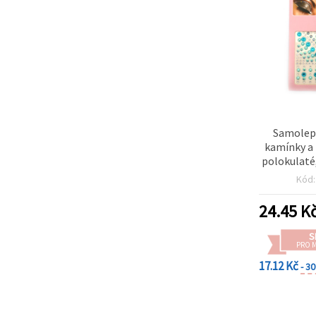
Samolepi
kamínky a 
polokulaté
- 
Kód
24.45
K
S
PRO 
17.12 Kč
- 3