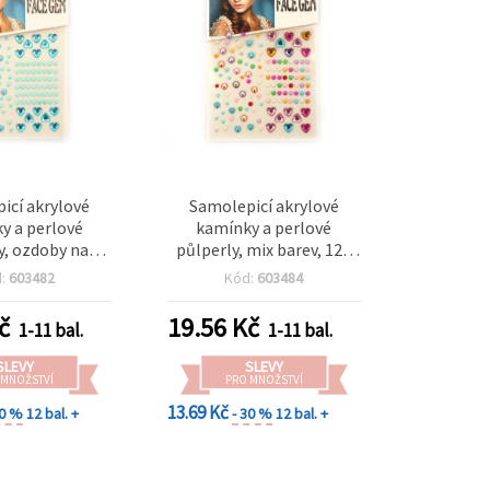
icí akrylové
Samolepicí akrylové
y a perlové
kamínky a perlové
y, ozdoby na
půlperly, mix barev, 124
modrá – 124 ks
ks
d:
603482
Kód:
603484
č
19.56
Kč
1-11 bal.
1-11 bal.
SLEVY
SLEVY
 MNOŽSTVÍ
PRO MNOŽSTVÍ
13.69 Kč
30 %
12 bal. +
- 30 %
12 bal. +