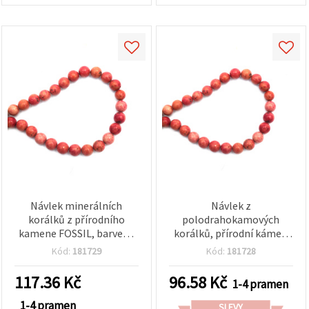
Návlek minerálních
Návlek z
korálků z přírodního
polodrahokamových
kamene FOSSIL, barvené
korálků, přírodní kámen
růžovo-červené, kulaté,
FOSSIL, barvené růžovo-
Kód:
181729
Kód:
181728
10 mm, ~37 ks
červené, kulaté 8–8,5 mm,
~45 ks
117.36
Kč
96.58
Kč
1-4 pramen
1-4 pramen
SLEVY