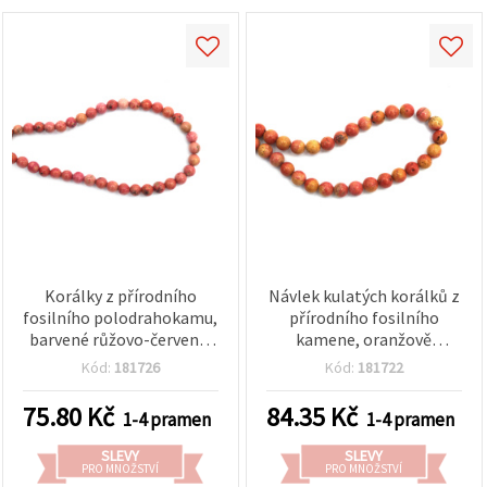
Korálky z přírodního
Návlek kulatých korálků z
fosilního polodrahokamu,
přírodního fosilního
barvené růžovo-červené,
kamene, oranžově
kuličky 4 mm, cca 85 ks na
barvené, 6–6,5 mm, cca 58
Kód:
181726
Kód:
181722
návleku, pro výrobu
ks – polodrahokamové
šperků a korálkování
korálky na výrobu šperků,
75.80
Kč
84.35
Kč
1-4 pramen
1-4 pramen
korálkování a DIY tvoření
SLEVY
SLEVY
PRO MNOŽSTVÍ
PRO MNOŽSTVÍ