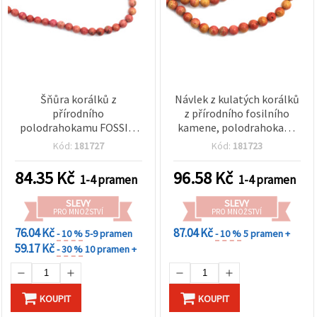
Šňůra korálků z
Návlek z kulatých korálků
přírodního
z přírodního fosilního
polodrahokamu FOSSIL,
kamene, polodrahokam,
barvené růžovo‑červené,
barvené v odstínu
Kód:
181727
Kód:
181723
kulaté 6–6,5 mm, cca 60
oranžové (červeno‑žlutý
ks
mramorový efekt), 8–8,5
84.35
Kč
96.58
Kč
1-4 pramen
1-4 pramen
mm, cca 47 ks
SLEVY
SLEVY
PRO MNOŽSTVÍ
PRO MNOŽSTVÍ
76.04 Kč
87.04 Kč
- 10 %
5-9 pramen
- 10 %
5 pramen +
59.17 Kč
- 30 %
10 pramen +
KOUPIT
KOUPIT