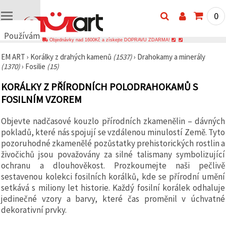
0
Používáme
Objednávky nad 1600Kč a získejte DOPRAVU ZDARMA!
cookies
EM ART
›
Korálky z drahých kamenů
(1537)
›
Drahokamy a minerály
🍪
(1370)
›
Fosilie
(15)
Používáme
cookies a
KORÁLKY Z PŘÍRODNÍCH POLODRAHOKAMŮ S
podobné
technologie,
FOSILNÍM VZOREM
abychom
zajistili
správné
Objevte nadčasové kouzlo přírodních zkamenělin – dávných
fungování
pokladů, které nás spojují se vzdálenou minulostí Země. Tyto
webu,
zlepšili vaše
pozoruhodné zkamenělé pozůstatky prehistorických rostlin a
prostředí
živočichů jsou považovány za silné talismany symbolizující
při jeho
ochranu a dlouhověkost. Prozkoumejte naši pečlivě
používání a
s vaším
sestavenou kolekci fosilních korálků, kde se přírodní umění
souhlasem
setkává s miliony let historie. Každý fosilní korálek odhaluje
analyzovali
jedinečné vzory a barvy, které čas proměnil v úchvatné
návštěvnost
a
dekorativní prvky.
zobrazovali
relevantnější