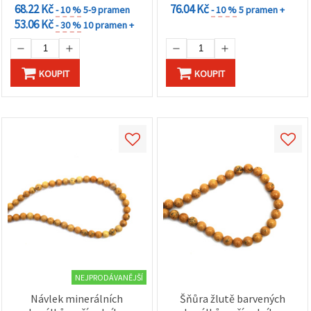
68.22 Kč
76.04 Kč
- 10 %
5-9 pramen
- 10 %
5 pramen +
53.06 Kč
- 30 %
10 pramen +
KOUPIT
KOUPIT
NEJPRODÁVANĚJŠÍ
Návlek minerálních
Šňůra žlutě barvených