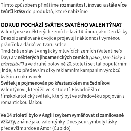
Tímto způsobem přinášíme
rozmanitost, inovaci a stále více
tvůrčí krásy
do produktů, které nabízíme.
ODKUD POCHÁZÍ SVÁTEK SVATÉHO VALENTÝNA?
Valentýn se v některých zemích slaví 14. února jako Den lásky.
Dnes si zamilované dvojice projevují náklonnost výměnou
přáníček a dárků ve tvaru srdce.
Tradičně se slavil v anglicky mluvících zemích (Valentine’s
Day) a v
některých jihoamerických zemích
(jako „Den lásky a
přátelství")
a ve druhé polovině 20. století se stal populárním i
jinde, a to především díky reklamním kampaním výrobců
květin a cukrovinek.
Svátek je pojmenován po křesťanském mučedníkovi
Valentýnovi, který žil ve 3. století. Původně šlo o
římskokatolický svátek, který byl ve středověku spojován s
romantickou láskou.
Ve 14. století bylo v Anglii zvykem vyměňovat si zamilované
vzkazy,
známé jako valentýnky. Dnes jsou symboly lásky
především srdce a Amor (Cupido).