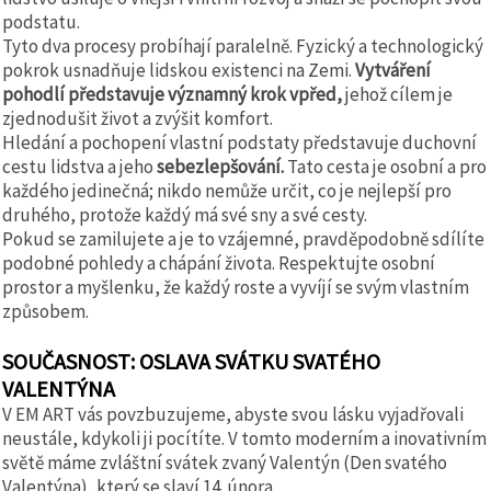
podstatu.
Tyto dva procesy probíhají paralelně. Fyzický a technologický
pokrok usnadňuje lidskou existenci na Zemi.
Vytváření
pohodlí představuje významný krok vpřed,
jehož cílem je
zjednodušit život a zvýšit komfort.
Hledání a pochopení vlastní podstaty představuje duchovní
cestu lidstva a jeho
sebezlepšování.
Tato cesta je osobní a pro
každého jedinečná; nikdo nemůže určit, co je nejlepší pro
druhého, protože každý má své sny a své cesty.
Pokud se zamilujete a je to vzájemné, pravděpodobně sdílíte
podobné pohledy a chápání života. Respektujte osobní
prostor a myšlenku, že každý roste a vyvíjí se svým vlastním
způsobem.
SOUČASNOST: OSLAVA SVÁTKU SVATÉHO
VALENTÝNA
V EM ART vás povzbuzujeme, abyste svou lásku vyjadřovali
neustále, kdykoli ji pocítíte. V tomto moderním a inovativním
světě máme zvláštní svátek zvaný Valentýn (Den svatého
Valentýna), který se slaví 14. února.