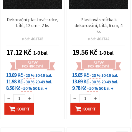
Dekorační plastové srdce,
Plastová srdíčka k
bílé, 12 cm – 2 ks
dekorování, bílá, 6 cm, 4
ks
Kód:
403745
Kód:
403742
17.12
Kč
19.56
Kč
1-9 bal.
1-9 bal.
SLEVY
SLEVY
PRO MNOŽSTVÍ
PRO MNOŽSTVÍ
13.69 Kč
15.65 Kč
- 20 %
10-19 bal.
- 20 %
10-19 bal.
11.98 Kč
13.69 Kč
- 30 %
20-49 bal.
- 30 %
20-49 bal.
8.56 Kč
9.78 Kč
- 50 %
50 bal. +
- 50 %
50 bal. +
KOUPIT
KOUPIT