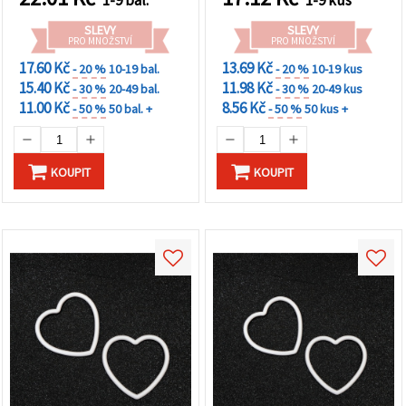
1-9 bal.
1-9 kus
SLEVY
SLEVY
PRO MNOŽSTVÍ
PRO MNOŽSTVÍ
17.60 Kč
13.69 Kč
- 20 %
10-19 bal.
- 20 %
10-19 kus
15.40 Kč
11.98 Kč
- 30 %
20-49 bal.
- 30 %
20-49 kus
11.00 Kč
8.56 Kč
- 50 %
50 bal. +
- 50 %
50 kus +
KOUPIT
KOUPIT