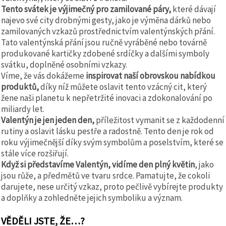
Tento svátek je výjimečný pro zamilované páry,
které dávají
najevo své city drobnými gesty, jako je výměna dárků nebo
zamilovaných vzkazů prostřednictvím valentýnských přání.
Tato valentýnská přání jsou ručně vyráběné nebo továrně
produkované kartičky zdobené srdíčky a dalšími symboly
svátku, doplněné osobními vzkazy.
Víme, že vás dokážeme
inspirovat naší obrovskou nabídkou
produktů,
díky níž můžete oslavit tento vzácný cit, který
žene naši planetu k nepřetržité inovaci a zdokonalování po
miliardy let.
Valentýn je jen jeden den,
příležitost vymanit se z každodenní
rutiny a oslavit lásku pestře a radostně. Tento den je rok od
roku výjimečnější díky svým symbolům a poselstvím, které se
stále více rozšiřují.
Když si představíme Valentýn, vidíme den plný květin
, jako
jsou růže, a předmětů ve tvaru srdce. Pamatujte, že cokoli
darujete, nese určitý vzkaz, proto pečlivě vybírejte produkty
a doplňky a zohledněte jejich symboliku a význam.
VĚDĚLI JSTE, ŽE…?