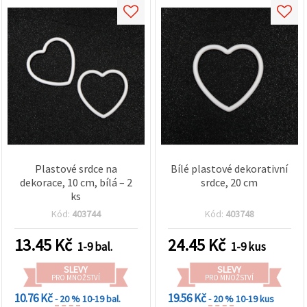
Plastové srdce na
Bílé plastové dekorativní
dekorace, 10 cm, bílá – 2
srdce, 20 cm
ks
Kód:
403744
Kód:
403748
13.45
Kč
24.45
Kč
1-9 bal.
1-9 kus
SLEVY
SLEVY
PRO MNOŽSTVÍ
PRO MNOŽSTVÍ
10.76 Kč
19.56 Kč
- 20 %
10-19 bal.
- 20 %
10-19 kus