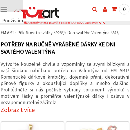
0
Používáme
Objednávky nad 1600Kč a získejte DOPRAVU ZDARMA!
cookies
EM ART
›
Příležitosti a svátky
(2956)
›
Den svatého Valentýna
(281)
🍪
Používáme
POTŘEBY NA RUČNĚ VYRÁBĚNÉ DÁRKY KE DNI
cookies a
podobné
SVATÉHO VALENTÝNA
technologie,
abychom
zajistili
Vytvořte kouzelné chvíle a vzpomínky se svými blízkými s
správné
naší širokou nabídkou potřeb na Valentýna od EM ART!
fungování
Romantické dárkové krabičky, dojemné přání, dekorativní
webu,
zlepšili vaše
pěnové figurky a okouzlující doplňky a mnoho dalšího.
prostředí
Prohlédněte si náš pečlivě vybraný sortiment výrobků s
při jeho
motivem lásky a proměňte valentýnské dárky i oslavu v
používání a
s vaším
nezapomenutelný zážitek!
souhlasem
Zobrazit více
analyzovali
návštěvnost
a
zobrazovali
relevantnější