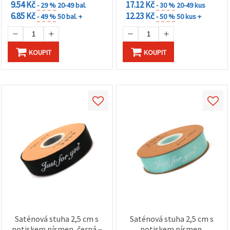
9.54 Kč
17.12 Kč
- 29 %
20-49 bal.
- 30 %
20-49 kus
6.85 Kč
12.23 Kč
- 49 %
50 bal. +
- 50 %
50 kus +
KOUPIT
KOUPIT
Saténová stuha 2,5 cm s
Saténová stuha 2,5 cm s
potiskem písmen, černá –
potiskem písmen,