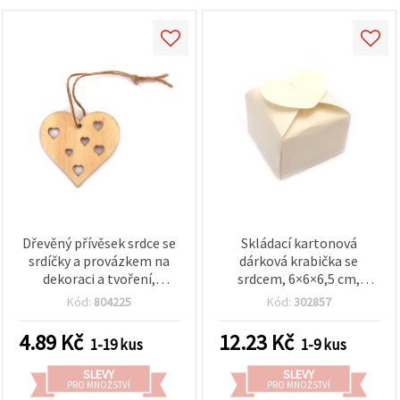
Dřevěný přívěsek srdce se
Skládací kartonová
srdíčky a provázkem na
dárková krabička se
dekoraci a tvoření,
srdcem, 6×6×6,5 cm,
50×55×2 mm
perleťová šampaň
Kód:
804225
Kód:
302857
4.89
Kč
12.23
Kč
1-19 kus
1-9 kus
SLEVY
SLEVY
PRO MNOŽSTVÍ
PRO MNOŽSTVÍ