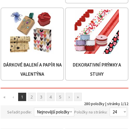
na tlačítko
"Uložit"
Přijmout
vše
Nastavení
DÁRKOVÉ BALENÍ A PAPÍR NA
DEKORATIVNÍ PRÝMKY A
VALENTÝNA
STUHY
«
‹
1
2
3
4
5
›
»
280 položky | stránky 1/12
Seřadit podle:
Položky na stránku: