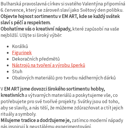
Bulharská pravoslavná církev si svatého Valentýna připomíná
6. července, který se zároveň slaví jako Světový den polibku.
Objevte hojnost sortimentu v EM ART, kde se každý svátek
slaví s péčí a respektem.
Obohatíme vás o kreativní nápady,
které zapůsobí na vaše
nejbližší. Užijte si široký výběr:
Korálků
Figurinek
Dekoračních předmětů
Nástrojů na tvoření a výrobu šperků
Stuh
Obalových materiálů pro tvorbu nádherných dárků
V
EM ART jsme dovozci širokého sortimentu hobby,
kreativních
a výtvarných materiálů a poskytujeme vše, co
potřebujete pro své tvořivé projekty. Svátky jsou od toho,
aby se slavily, a nás těší, že můžeme zdůrazňovat a ctít jejich
rituály a symboly.
Milujeme tradice a dodržujeme je,
zatímco moderní nápady
nás inspirují k neustálému experimentování.