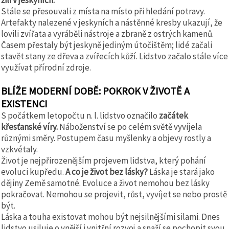
žili v jeskyních.
Stále se přesouvali z místa na místo při hledání potravy.
Artefakty nalezené v jeskyních a nástěnné kresby ukazují, že
lovili zvířata a vyráběli nástroje a zbraně z ostrých kamenů.
Časem přestaly být jeskyně jediným útočištěm; lidé začali
stavět stany ze dřeva a zvířecích kůží. Lidstvo začalo stále více
využívat přírodní zdroje.
BLÍŽE MODERNÍ DOBĚ: POKROK V ŽIVOTĚ A
EXISTENCI
S počátkem letopočtu n. l. lidstvo označilo
začátek
křesťanské víry.
Náboženství se po celém světě vyvíjela
různými směry. Postupem času myšlenky a objevy rostly a
vzkvétaly.
Život je nejpřirozenějším projevem lidstva, který pohání
evoluci kupředu.
A co je život bez lásky?
Láska je stará jako
dějiny Země samotné. Evoluce a život nemohou bez lásky
pokračovat. Nemohou se projevit, růst, vyvíjet se nebo prostě
být.
Láska a touha existovat mohou být nejsilnějšími silami. Dnes
lidstvo usiluje o vnější i vnitřní rozvoj a snaží se pochopit svou