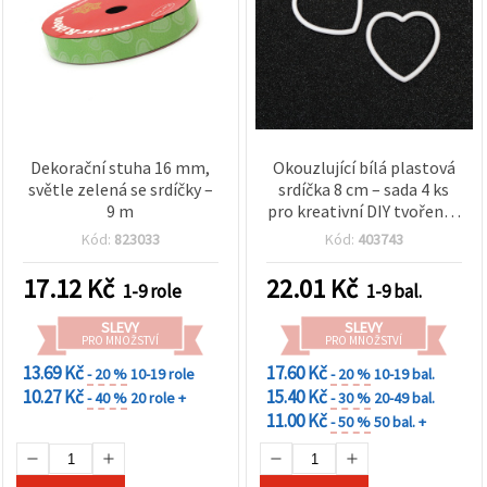
Dekorační stuha 16 mm,
Okouzlující bílá plastová
světle zelená se srdíčky –
srdíčka 8 cm – sada 4 ks
9 m
pro kreativní DIY tvoření a
sváteční dekorace
Kód:
823033
Kód:
403743
17.12
Kč
22.01
Kč
1-9 role
1-9 bal.
SLEVY
SLEVY
PRO MNOŽSTVÍ
PRO MNOŽSTVÍ
13.69 Kč
17.60 Kč
- 20 %
10-19 role
- 20 %
10-19 bal.
10.27 Kč
15.40 Kč
- 40 %
20 role +
- 30 %
20-49 bal.
11.00 Kč
- 50 %
50 bal. +