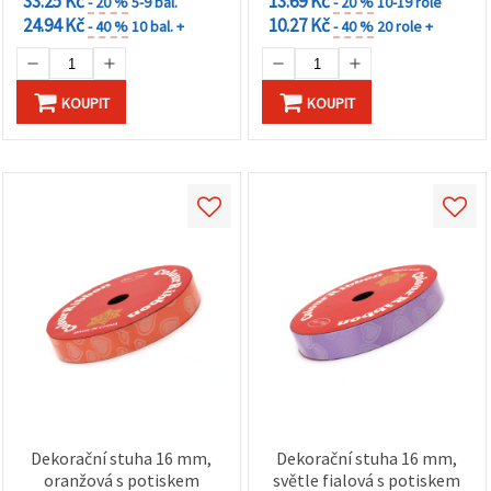
33.25 Kč
13.69 Kč
- 20 %
5-9 bal.
- 20 %
10-19 role
24.94 Kč
10.27 Kč
- 40 %
10 bal. +
- 40 %
20 role +
KOUPIT
KOUPIT
Dekorační stuha 16 mm,
Dekorační stuha 16 mm,
oranžová s potiskem
světle fialová s potiskem