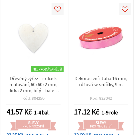
NEJPRODÁVANĚJŠÍ
Dřevěný výřez – srdce k
Dekorativní stuha 16 mm,
malování, 60x60x2 mm,
růžová se srdíčky, 9 m
dírka 2 mm, bílý – balení
10 ks
Kód:
804256
Kód:
823042
41.57
Kč
17.12
Kč
1-4 bal.
1-9 role
SLEVY
SLEVY
PRO MNOŽSTVÍ
PRO MNOŽSTVÍ