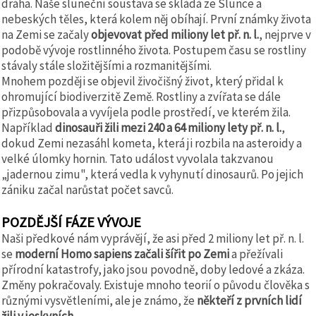
dráha. Naše sluneční soustava se skládá ze Slunce a
nebeských těles, která kolem něj obíhají. První známky života
na Zemi se začaly
objevovat před miliony let př. n. l.
, nejprve v
podobě vývoje rostlinného života. Postupem času se rostliny
stávaly stále složitějšími a rozmanitějšími.
Mnohem později se objevil živočišný život, který přidal k
ohromující biodiverzitě Země. Rostliny a zvířata se dále
přizpůsobovala a vyvíjela podle prostředí, ve kterém žila.
Například
dinosauři žili mezi 240 a 64 miliony lety př. n. l.
,
dokud Zemi nezasáhl kometa, která ji rozbila na asteroidy a
velké úlomky hornin. Tato událost vyvolala takzvanou
„jadernou zimu", která vedla k vyhynutí dinosaurů. Po jejich
zániku začal narůstat počet savců.
POZDĚJŠÍ FÁZE VÝVOJE
Naši předkové nám vyprávějí, že asi před 2 miliony let př. n. l.
se
moderní Homo sapiens začali šířit po Zemi
a přežívali
přírodní katastrofy, jako jsou povodně, doby ledové a zkáza.
Změny pokračovaly. Existuje mnoho teorií o původu člověka s
různými vysvětleními, ale je známo, že
někteří z prvních lidí