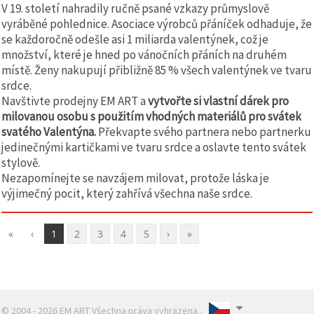
V 19. století nahradily ručně psané vzkazy průmyslově
vyráběné pohlednice. Asociace výrobců přáníček odhaduje, že
se každoročně odešle asi 1 miliarda valentýnek, což je
množství, které je hned po vánočních přáních na druhém
místě. Ženy nakupují přibližně 85 % všech valentýnek ve tvaru
srdce.
Navštivte prodejny EM ART a
vytvořte si vlastní dárek pro
milovanou osobu s použitím vhodných materiálů pro svátek
svatého Valentýna.
Překvapte svého partnera nebo partnerku
jedinečnými kartičkami ve tvaru srdce a oslavte tento svátek
stylově.
Nezapomínejte se navzájem milovat, protože láska je
výjimečný pocit, který zahřívá všechna naše srdce.
«
‹
1
2
3
4
5
›
»
© 2004 - 2026 EM ART Všechna práva vyhrazena..