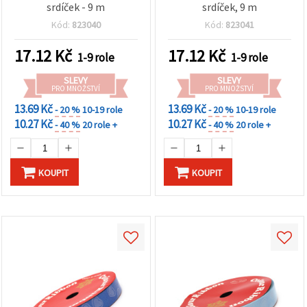
srdíček - 9 m
srdíček, 9 m
Kód:
823040
Kód:
823041
17.12
Kč
17.12
Kč
1-9 role
1-9 role
SLEVY
SLEVY
PRO MNOŽSTVÍ
PRO MNOŽSTVÍ
13.69 Kč
13.69 Kč
- 20 %
10-19 role
- 20 %
10-19 role
10.27 Kč
10.27 Kč
- 40 %
20 role +
- 40 %
20 role +
KOUPIT
KOUPIT