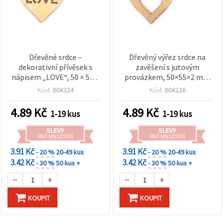
Dřevěné srdce –
Dřevěný výřez srdce na
dekorativní přívěsek s
zavěšení s jutovým
nápisem „LOVE“, 50 × 55 ×
provázkem, 50×55×2 mm
2 mm, včetně provázku
– ideální pro DIY a
Kód:
804224
Kód:
804226
personalizaci
4.89
Kč
4.89
Kč
1-19 kus
1-19 kus
SLEVY
SLEVY
PRO MNOŽSTVÍ
PRO MNOŽSTVÍ
3.91 Kč
3.91 Kč
- 20 %
20-49 kus
- 20 %
20-49 kus
3.42 Kč
3.42 Kč
- 30 %
50 kus +
- 30 %
50 kus +
KOUPIT
KOUPIT