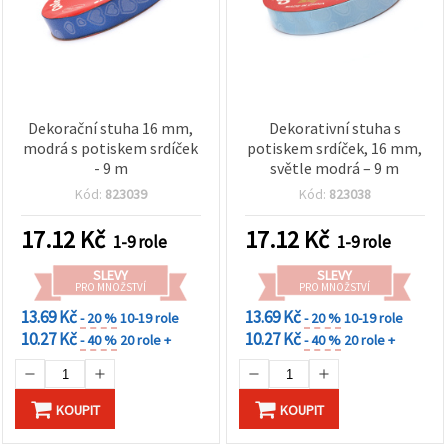
Dekorační stuha 16 mm,
Dekorativní stuha s
modrá s potiskem srdíček
potiskem srdíček, 16 mm,
- 9 m
světle modrá – 9 m
Kód:
823039
Kód:
823038
17.12
Kč
17.12
Kč
1-9 role
1-9 role
SLEVY
SLEVY
PRO MNOŽSTVÍ
PRO MNOŽSTVÍ
13.69 Kč
13.69 Kč
- 20 %
10-19 role
- 20 %
10-19 role
10.27 Kč
10.27 Kč
- 40 %
20 role +
- 40 %
20 role +
KOUPIT
KOUPIT