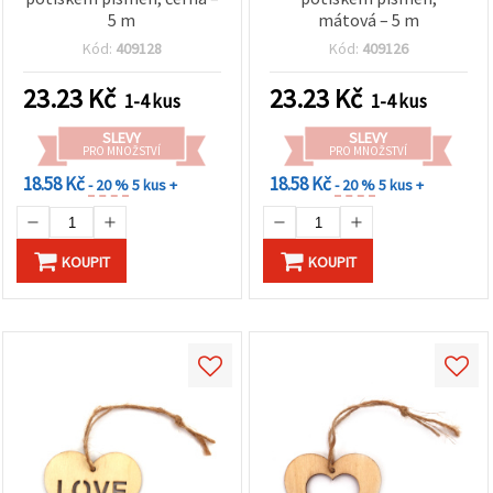
5 m
mátová – 5 m
Kód:
409128
Kód:
409126
23.23
Kč
23.23
Kč
1-4 kus
1-4 kus
SLEVY
SLEVY
PRO MNOŽSTVÍ
PRO MNOŽSTVÍ
18.58 Kč
18.58 Kč
- 20 %
5 kus +
- 20 %
5 kus +
KOUPIT
KOUPIT