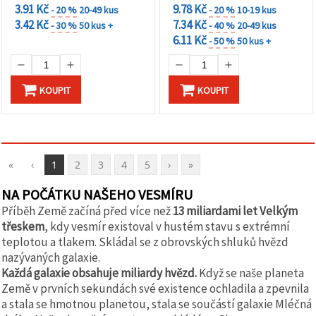
3.91 Kč
9.78 Kč
- 20 %
20-49 kus
- 20 %
10-19 kus
3.42 Kč
7.34 Kč
- 30 %
50 kus +
- 40 %
20-49 kus
6.11 Kč
- 50 %
50 kus +
KOUPIT
KOUPIT
«
‹
1
2
3
4
5
›
»
NA POČÁTKU NAŠEHO VESMÍRU
Příběh Země začíná před více než
13 miliardami let Velkým
třeskem
, kdy vesmír existoval v hustém stavu s extrémní
teplotou a tlakem. Skládal se z obrovských shluků hvězd
nazývaných galaxie.
Každá galaxie obsahuje miliardy hvězd.
Když se naše planeta
Země v prvních sekundách své existence ochladila a zpevnila
a stala se hmotnou planetou, stala se součástí galaxie Mléčná