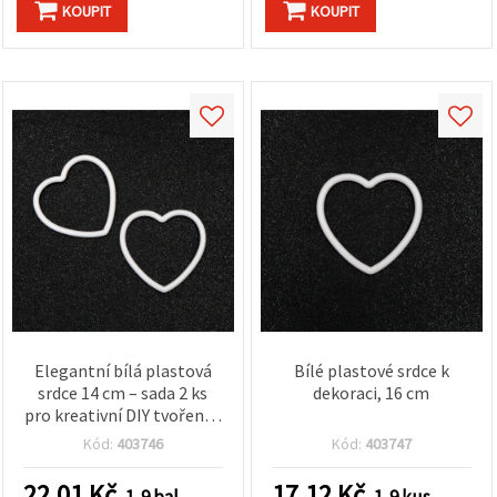
KOUPIT
KOUPIT
Elegantní bílá plastová
Bílé plastové srdce k
srdce 14 cm – sada 2 ks
dekoraci, 16 cm
pro kreativní DIY tvoření a
sváteční dekorace
Kód:
403746
Kód:
403747
22.01
Kč
17.12
Kč