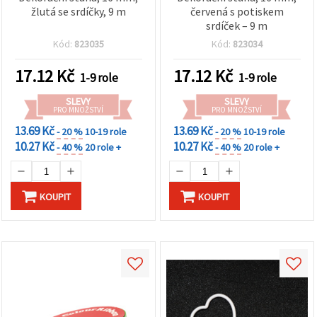
žlutá se srdíčky, 9 m
červená s potiskem
srdíček – 9 m
Kód:
823035
Kód:
823034
17.12
Kč
17.12
Kč
1-9 role
1-9 role
SLEVY
SLEVY
PRO MNOŽSTVÍ
PRO MNOŽSTVÍ
13.69 Kč
13.69 Kč
- 20 %
10-19 role
- 20 %
10-19 role
10.27 Kč
10.27 Kč
- 40 %
20 role +
- 40 %
20 role +
KOUPIT
KOUPIT