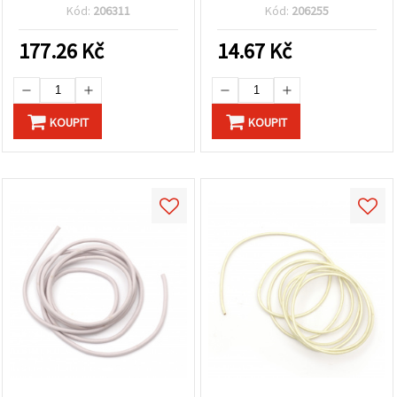
třešňová, 1 m
Kód:
206311
Kód:
206255
177.26
Kč
14.67
Kč
KOUPIT
KOUPIT