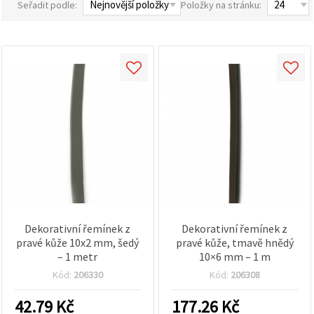
Seřadit podle:
Položky na stránku:
obsah a
reklamu, a
to i s
pomocí
našich
partnerů
pro
analýzu a
marketing.
Můžete
souhlasit s
použitím
všech
cookies
kliknutím
na
"Přijmout
vše!" Nebo
můžete
uvést své
Dekorativní řemínek z
Dekorativní řemínek z
preference v
pravé kůže 10x2 mm, šedý
pravé kůže, tmavě hnědý
Nastavení
– 1 metr
10×6 mm – 1 m
výběrem
daného
Kód:
206330
Kód:
206308
typu
cookies a
42.79
Kč
177.26
Kč
kliknutím