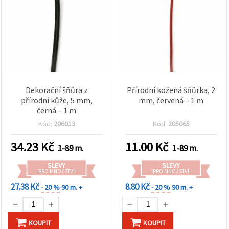
Dekorační šňůra z
Přírodní kožená šňůrka, 2
přírodní kůže, 5 mm,
mm, červená – 1 m
černá – 1 m
Kód:
206013
Kód:
205065
34.23
Kč
11.00
Kč
1-89 m.
1-89 m.
SLEVY
SLEVY
PRO MNOŽSTVÍ
PRO MNOŽSTVÍ
27.38 Kč
8.80 Kč
- 20 %
90 m. +
- 20 %
90 m. +
KOUPIT
KOUPIT