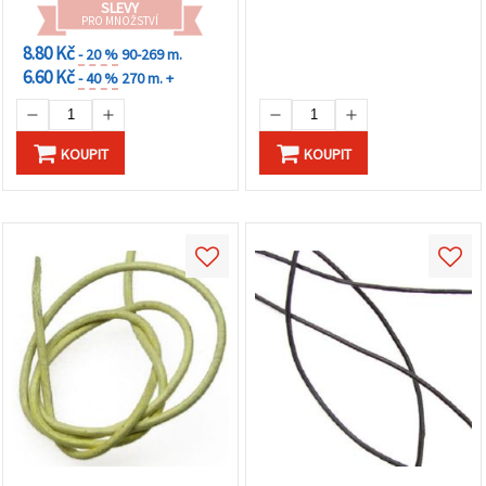
SLEVY
PRO MNOŽSTVÍ
8.80 Kč
- 20 %
90-269 m.
6.60 Kč
- 40 %
270 m. +
KOUPIT
KOUPIT