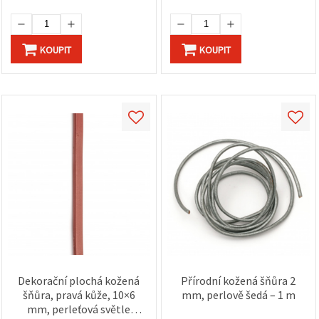
na tlačítko
"Uložit"
Přijmout
KOUPIT
KOUPIT
vše
Nastavení
Dekorační plochá kožená
Přírodní kožená šňůra 2
šňůra, pravá kůže, 10×6
mm, perlově šedá – 1 m
mm, perleťová světle