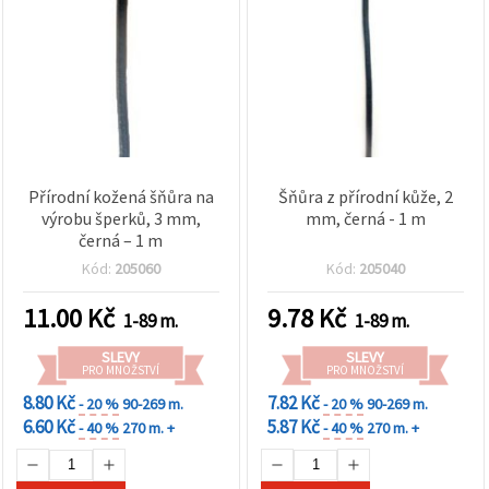
Přírodní kožená šňůra na
Šňůra z přírodní kůže, 2
výrobu šperků, 3 mm,
mm, černá - 1 m
černá – 1 m
Kód:
205060
Kód:
205040
11.00
Kč
9.78
Kč
1-89 m.
1-89 m.
SLEVY
SLEVY
PRO MNOŽSTVÍ
PRO MNOŽSTVÍ
8.80 Kč
7.82 Kč
- 20 %
90-269 m.
- 20 %
90-269 m.
6.60 Kč
5.87 Kč
- 40 %
270 m. +
- 40 %
270 m. +