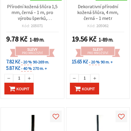
Přírodní kožená šňůra 1,5
Dekorativní přírodní
mm, černá – 1 m, pro
kožená šňůra, 4 mm,
výrobu šperků,
černá – 1 metr
korálkování a kreativní
Kód:
205071
Kód:
205062
tvoření
9.78
Kč
19.56
Kč
1-89 m.
1-89 m.
SLEVY
SLEVY
PRO MNOŽSTVÍ
PRO MNOŽSTVÍ
7.82 Kč
15.65 Kč
- 20 %
90-269 m.
- 20 %
90 m. +
5.87 Kč
- 40 %
270 m. +
KOUPIT
KOUPIT