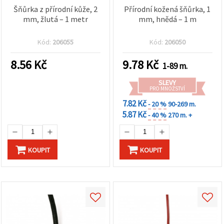
Šňůrka z přírodní kůže, 2
Přírodní kožená šňůrka, 1
mm, žlutá – 1 metr
mm, hnědá – 1 m
Kód:
206055
Kód:
206050
8.56
Kč
9.78
Kč
1-89 m.
SLEVY
PRO MNOŽSTVÍ
7.82 Kč
- 20 %
90-269 m.
5.87 Kč
- 40 %
270 m. +
KOUPIT
KOUPIT