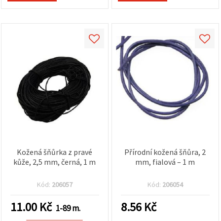
Kožená šňůrka z pravé
Přírodní kožená šňůra, 2
kůže, 2,5 mm, černá, 1 m
mm, fialová – 1 m
Kód:
206057
Kód:
206054
11.00
Kč
8.56
Kč
1-89 m.