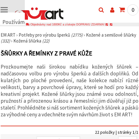
0
Používáme
Objednávky nad 1600Kč a získejte DOPRAVU ZDARMA!
cookies
EM ART
›
Potřeby pro výrobu šperků
(2775)
›
Kožené a semišové šňůrky
🍪
(332)
›
Kožená šňůrka
(22)
Používáme
cookies a
ŠŇŮRKY A ŘEMÍNKY Z PRAVÉ KŮŽE
podobné
technologie,
abychom
Prozkoumejte naši širokou nabídku kožených šňůrek –
zajistili
správné
nadčasovou volbu pro výrobu šperků a dalších doplňků. Od
fungování
kulatých po ploché provedení, naše kolekce nabízí různé
webu,
velikosti, barvy a povrchové úpravy, které se hodí pro každý
zlepšili vaše
prostředí
kreativní projekt. Kožené šňůrky jsou známé svou odolností,
při jeho
pružností a přirozenou krásou a řemeslníci jim důvěřují již po
používání a
staletí. Prohlédněte si náš sortiment kožených šňůrek a pásků
s vaším
souhlasem
za výhodné ceny a vdechněte svým návrhům život s EM ART!
analyzovali
návštěvnost
a
zobrazovali
22 položky | stránky 1/1
relevantnější