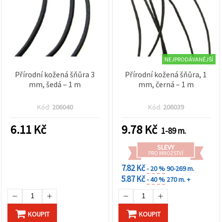
NEJPRODÁVANĚJŠÍ
Přírodní kožená šňůra 3
Přírodní kožená šňůra, 1
mm, šedá – 1 m
mm, černá – 1 m
Kód:
206040
Kód:
206039
6.11
Kč
9.78
Kč
1-89 m.
SLEVY
PRO MNOŽSTVÍ
7.82 Kč
- 20 %
90-269 m.
5.87 Kč
- 40 %
270 m. +
KOUPIT
KOUPIT