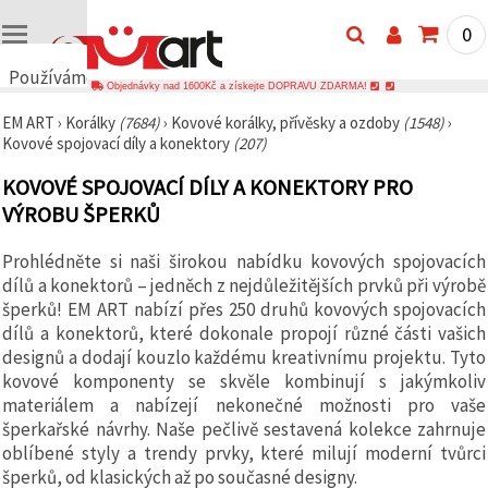
0
Používáme
Objednávky nad 1600Kč a získejte DOPRAVU ZDARMA!
cookies
EM ART
›
Korálky
(7684)
›
Kovové korálky, přívěsky a ozdoby
(1548)
›
🍪
Kovové spojovací díly a konektory
(207)
Používáme
cookies a
KOVOVÉ SPOJOVACÍ DÍLY A KONEKTORY PRO
podobné
technologie,
VÝROBU ŠPERKŮ
abychom
zajistili
správné
Prohlédněte si naši širokou nabídku kovových spojovacích
fungování
dílů a konektorů – jedněch z nejdůležitějších prvků při výrobě
webu,
zlepšili vaše
šperků! EM ART nabízí přes 250 druhů kovových spojovacích
prostředí
dílů a konektorů, které dokonale propojí různé části vašich
při jeho
designů a dodají kouzlo každému kreativnímu projektu. Tyto
používání a
s vaším
kovové komponenty se skvěle kombinují s jakýmkoliv
souhlasem
materiálem a nabízejí nekonečné možnosti pro vaše
analyzovali
šperkařské návrhy. Naše pečlivě sestavená kolekce zahrnuje
návštěvnost
a
oblíbené styly a trendy prvky, které milují moderní tvůrci
zobrazovali
šperků, od klasických až po současné designy.
relevantnější