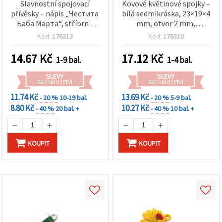
Slavnostní spojovací
Kovové květinové spojky –
přívěsky – nápis „Честита
bílá sedmikráska, 23×19×4
Баба Марта“, stříbrná
mm, otvor 2 mm,
barva, 25×11 mm, otvor 2
komponenty na výrobu
Kód:
176313
Kód:
176310
mm – 2 ks pro marteničky
šperků pro náramky,
a DIY šperky
náhrdelníky a náušnice, 2
14.67
Kč
17.12
Kč
1-9 bal.
1-4 bal.
ks
SLEVY
SLEVY
PRO MNOŽSTVÍ
PRO MNOŽSTVÍ
11.74 Kč
13.69 Kč
- 20 %
10-19 bal.
- 20 %
5-9 bal.
8.80 Kč
10.27 Kč
- 40 %
20 bal. +
- 40 %
10 bal. +
KOUPIT
KOUPIT