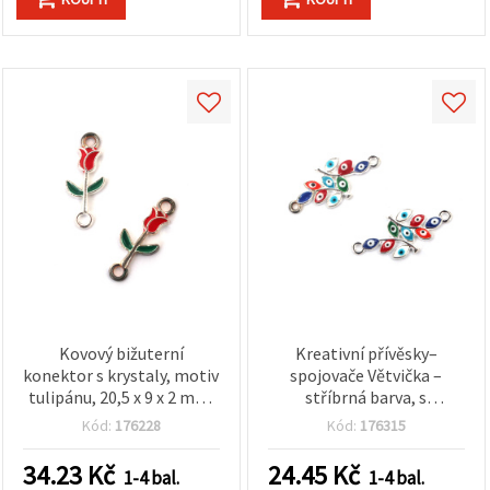
Kovový bižuterní
Kreativní přívěsky–
konektor s krystaly, motiv
spojovače Větvička –
tulipánu, 20,5 x 9 x 2 mm,
stříbrná barva, s
otvor 2 mm, stříbrná
barevným očkem (mix),
Kód:
176228
Kód:
176315
barva – 5 ks
30×13×2 mm, otvor 2 mm
– 2 ks pro DIY šperky a
34.23
Kč
24.45
Kč
1-4 bal.
1-4 bal.
tvoření