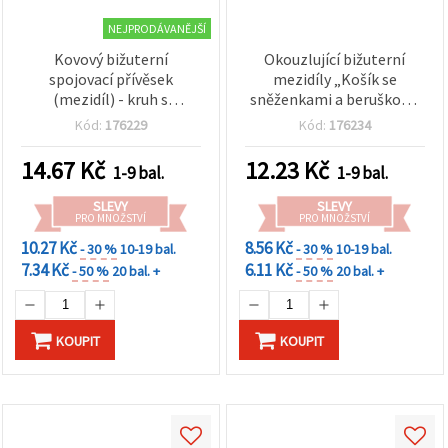
NEJPRODÁVANĚJŠÍ
Kovový bižuterní
Okouzlující bižuterní
spojovací přívěsek
mezidíly „Košík se
(mezidíl) - kruh s
sněženkami a beruškou“,
květinami a koťátky, ve
stříbrná barva, 24 x 12,5
Kód:
176229
Kód:
176234
stříbrné barvě, 21x14x2
mm, otvor 2 mm – 2 ks,
mm, průvlek 2 mm - 2 ks
pro přírodou inspirované
14.67
Kč
12.23
Kč
1-9 bal.
1-9 bal.
DIY šperky
SLEVY
SLEVY
PRO MNOŽSTVÍ
PRO MNOŽSTVÍ
10.27 Kč
8.56 Kč
- 30 %
10-19 bal.
- 30 %
10-19 bal.
7.34 Kč
6.11 Kč
- 50 %
20 bal. +
- 50 %
20 bal. +
KOUPIT
KOUPIT