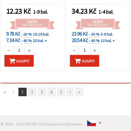
barva, balení 5 ks
12.23
Kč
34.23
Kč
1-9 bal.
1-4 bal.
SLEVY
SLEVY
PRO MNOŽSTVÍ
PRO MNOŽSTVÍ
9.78 Kč
23.96 Kč
- 20 %
10-19 bal.
- 30 %
5-9 bal.
7.34 Kč
20.54 Kč
- 40 %
20 bal. +
- 40 %
10 bal. +
KOUPIT
KOUPIT
«
‹
1
2
3
4
5
›
»
© 2004 - 2026 EM ART Všechna práva vyhrazena..