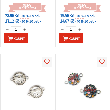
SLEVY
SLEVY
PRO MNOŽSTVÍ
PRO MNOŽSTVÍ
23.96 Kč
19.56 Kč
- 30 %
5-9 bal.
- 20 %
5-9 bal.
17.12 Kč
14.67 Kč
- 50 %
10 bal. +
- 40 %
10 bal. +
KOUPIT
KOUPIT