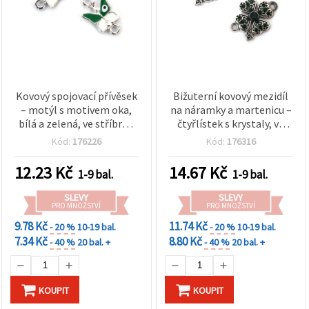
Kovový spojovací přívěsek
Bižuterní kovový mezidíl
– motýl s motivem oka,
na náramky a martenicu –
bílá a zelená, ve stříbrné
čtyřlístek s krystaly, ve
barvě, 17x10x3 mm,
zlaté barvě, 21×16×3 mm,
Kód:
176226
Kód:
176316
průvlek 1,5 mm – 2 ks
otvor 2 mm – 2 ks
12.23
Kč
14.67
Kč
1-9 bal.
1-9 bal.
SLEVY
SLEVY
PRO MNOŽSTVÍ
PRO MNOŽSTVÍ
9.78 Kč
11.74 Kč
- 20 %
10-19 bal.
- 20 %
10-19 bal.
7.34 Kč
8.80 Kč
- 40 %
20 bal. +
- 40 %
20 bal. +
KOUPIT
KOUPIT