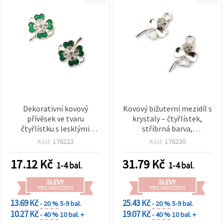
Dekorativní kovový
Kovový bižuterní mezidíl s
přívěsek ve tvaru
krystaly – čtyřlístek,
čtyřlístku s lesklými
stříbrná barva,
krystaly, stříbrné barvy,
21×11,5×2,5 mm, průvlek
Kód:
176222
Kód:
176230
17x15x3 mm, otvor: 1,5
2 mm, 5 ks
mm – 2 ks
17.12
Kč
31.79
Kč
1-4 bal.
1-4 bal.
SLEVY
SLEVY
PRO MNOŽSTVÍ
PRO MNOŽSTVÍ
13.69 Kč
25.43 Kč
- 20 %
5-9 bal.
- 20 %
5-9 bal.
10.27 Kč
19.07 Kč
- 40 %
10 bal. +
- 40 %
10 bal. +