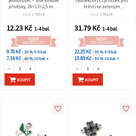
jednorožec – bílé kovové
(konektor) Čtyřlístek pro
na tlačítko
"Uložit"
přívěsky, 26×13×2,5 mm,
štěstí se zeleným
otvor 2 mm – 2 ks pro
smaltem a štrasovým
Kód:
176318
Kód:
176218
fantasy DIY šperky a
kamínkem, kov v barvě
Přijmout
kreativní tvoření
stříbra, 20×12×4 mm,
12.23
Kč
31.79
Kč
vše
1-4 bal.
1-4 bal.
otvor 2 mm, 5 ks
SLEVY
SLEVY
Nastavení
PRO MNOŽSTVÍ
PRO MNOŽSTVÍ
9.78 Kč
22.25 Kč
- 20 %
5-9 bal.
- 30 %
5-9 bal.
7.34 Kč
15.89 Kč
- 40 %
10 bal. +
- 50 %
10 bal. +
KOUPIT
KOUPIT