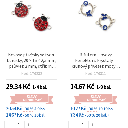
Kovové přívěsky ve tvaru
Bižuterní kovový
berušky, 20 × 16 × 2,5 mm,
konektor s krystaly –
průvlek 2 mm, stříbrná
kruhový přívěsek motýl s
barva, balení 5 ks, pro
modrým okem, stříbrná
Kód:
176232
Kód:
176311
ruční výrobu šperků
barva, 20×18×2 mm, otvor
1,5 mm – 2 ks
29.34
Kč
14.67
Kč
1-4 bal.
1-9 bal.
SLEVY
SLEVY
PRO MNOŽSTVÍ
PRO MNOŽSTVÍ
20.54 Kč
10.27 Kč
- 30 %
5-9 bal.
- 30 %
10-19 bal.
14.67 Kč
7.34 Kč
- 50 %
10 bal. +
- 50 %
20 bal. +