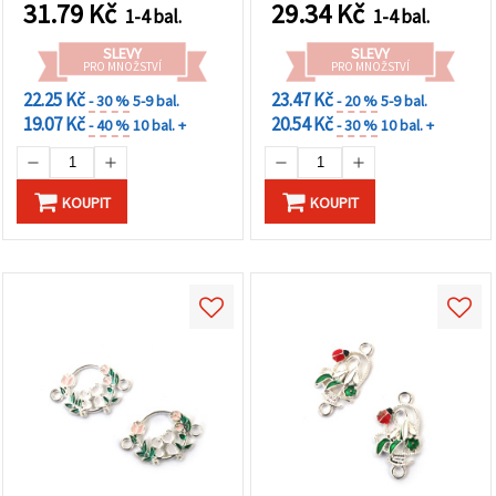
4 mm, otvor 2 mm, balení
31.79
Kč
29.34
Kč
1-4 bal.
1-4 bal.
5 ks
SLEVY
SLEVY
PRO MNOŽSTVÍ
PRO MNOŽSTVÍ
22.25 Kč
23.47 Kč
- 30 %
5-9 bal.
- 20 %
5-9 bal.
19.07 Kč
20.54 Kč
- 40 %
10 bal. +
- 30 %
10 bal. +
KOUPIT
KOUPIT