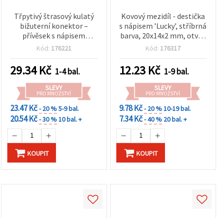
Třpytivý štrasový kulatý
Kovový mezidíl - destička
bižuterní konektor –
s nápisem ’Lucky’, stříbrná
přívěsek s nápisem
barva, 20x14x2 mm, otvor
“Mama“ a květinami, kov
2 mm, 2 ks
Kód:
176221
Kód:
176317
ve stříbrné barvě, 22×16×2
mm, otvor 2 mm, balení 5
29.34
Kč
12.23
Kč
1-4 bal.
1-9 bal.
ks
SLEVY
SLEVY
PRO MNOŽSTVÍ
PRO MNOŽSTVÍ
23.47 Kč
9.78 Kč
- 20 %
5-9 bal.
- 20 %
10-19 bal.
20.54 Kč
7.34 Kč
- 30 %
10 bal. +
- 40 %
20 bal. +
KOUPIT
KOUPIT