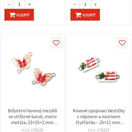
KOUPIT
KOUPIT
Bižuterní kovový mezidíl
Kovové spojovací destičky
ve stříbrné barvě, motiv
s nápisem a motivem
motýla, 23×15×2 mm,
čtyřlístku – 25×11 mm,
otvor 2 mm – 2 ks
otvor 2 mm, stříbrná
Kód:
176225
Kód:
176227