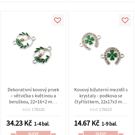
Dekorativní kovový prvek
Kovový bižuterní mezidíl s
– větvička s květinou a
krystaly - podkova se
beruškou, 22×16×2 mm,
čtyřlístkem, 22x17x3 mm,
otvor 2 mm, stříbrná
otvor 2 mm, stříbrná
Kód:
176220
Kód:
176215
barva – 5 ks
barva, 2 ks
34.23
Kč
14.67
Kč
1-4 bal.
1-9 bal.
SLEVY
SLEVY