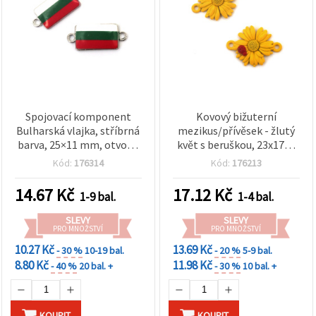
Spojovací komponent
Kovový bižuterní
Bulharská vlajka, stříbrná
mezikus/přívěsek - žlutý
barva, 25×11 mm, otvor 2
květ s beruškou, 23x17x4
mm, sada 2 ks, pro šperky
mm, Otvor: 2 mm, 2 ks
Kód:
176314
Kód:
176213
a dekorace
14.67
Kč
17.12
Kč
1-9 bal.
1-4 bal.
SLEVY
SLEVY
PRO MNOŽSTVÍ
PRO MNOŽSTVÍ
10.27 Kč
13.69 Kč
- 30 %
10-19 bal.
- 20 %
5-9 bal.
8.80 Kč
11.98 Kč
- 40 %
20 bal. +
- 30 %
10 bal. +
KOUPIT
KOUPIT