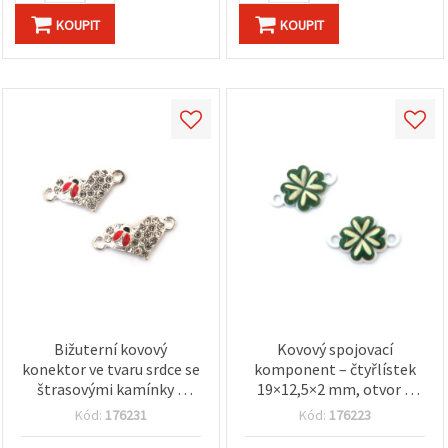
KOUPIT
KOUPIT
Bižuterní kovový
Kovový spojovací
konektor ve tvaru srdce se
komponent – čtyřlístek
štrasovými kamínky a
19×12,5×2 mm, otvor 2
smaltovanou beruškou,
mm, bílá barva – 5 ks
Kód:
176231
Kód:
176223
stříbrné barvy, 23 x 11,5 x