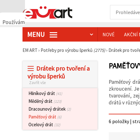
Používáme
cookies
MENU
NOVÉ
AKČNÍ 
🍪
Používáme
cookies a
EM ART
›
Potřeby pro výrobu šperků
(2775)
›
Drátek pro tvoř
podobné
technologie,
abychom
PAMĚŤOVÝ
Drátek pro tvoření a
zajistili
správné
výrobu šperků
fungování
Paměťový drát
Zavřít vše
webu,
zlepšili vaše
zkroucení. Je
prostředí
Hliníkový drát
(41)
tvarování, z
při jeho
Měděný drát
(123)
drátů v různýc
používání a
s vaším
Dracounový drátek
(2)
souhlasem
Paměťový drát
(6)
analyzovali
6 položky | str
návštěvnost
Ocelový drát
(32)
a
zobrazovali
relevantnější