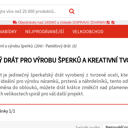
Objednávky nad 1600Kč a získejte DOPRAVU ZDARMA!
NABÍDKY
NEJPRODÁVANĚJŠÍ
VELKOOBCHOD
ení a výrobu šperků
(204)
›
Paměťový drát
(6)
 DRÁT PRO VÝROBU ŠPERKŮ A KREATIVNÍ TV
 je jedinečný šperkařský drát vyrobený z tvrzené oceli, kte
 ideální pro výrobu náramků, prstenů a náhrdelníků, tento odo
ejména do oblouků, můžete drát krátce změkčit nad plamene
h velikostech spirál pro váš další projekt.
ánky 1/1
Seřadit podle: