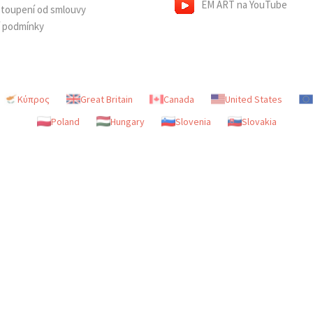
EM ART na YouTube
dstoupení od smlouvy
í podmínky
Κύπρος
Great Britain
Canada
United States
Poland
Hungary
Slovenia
Slovakia