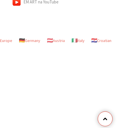
EM ART na YouTube
Europe
Germany
Austria
Italy
Croatian