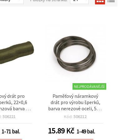
NEJPRODÁVANĚJŠÍ
vý drát pro
Paměťový náramkový
perků, 22×0,6
drát pro výrobu šperků,
zová barva –
barva nerezové oceli, 55 ×
í 50 svitků
0,6 mm, 50 závitů (cca 20
d:
506221
Kód:
506212
g)
15.89
Kč
1-71 bal.
1-49 bal.