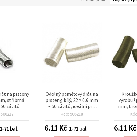
rát na prsteny
Odolný paměťový drát na
Kroužko
mm, stříbrná
prsteny, bílý, 22 × 0,6 mm
výrobu š
 50 závitů
– 50 závitů, ideální pro
mm, bron
ruční výrobu šperků a
balen
:
506217
Kód:
506218
Kó
bižuterie
6.11
Kč
6.11
Kč
1-71 bal.
1-71 bal.