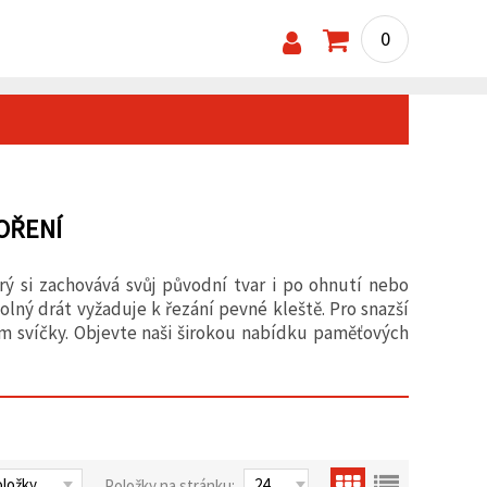
0
OŘENÍ
rý si zachovává svůj původní tvar i po ohnutí nebo
lný drát vyžaduje k řezání pevné kleště. Pro snazší
m svíčky. Objevte naši širokou nabídku paměťových
Položky na stránku: