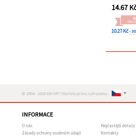
14.67
K
S
PRO 
10.27 Kč
- 3
© 2004 - 2026 EM ART Všechna práva vyhrazena..
INFORMACE
O nás
Nejčastější dotazy
Zásady ochrany osobních údajů
Kontakty