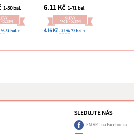
č
6.11
Kč
1-50 bal.
1-71 bal.
LEVY
SLEVY
MNOŽSTVÍ
PRO MNOŽSTVÍ
4.16 Kč
0 %
51 bal. +
- 32 %
72 bal. +
SLEDUJTE NÁS
EM ART na Facebooku