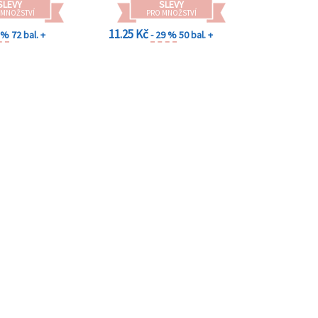
SLEVY
SLEVY
 MNOŽSTVÍ
PRO MNOŽSTVÍ
11.25 Kč
2 %
72 bal. +
- 29 %
50 bal. +