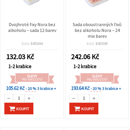
Dvojhroté fixy Nora bez
Sada oboustranných fixů
alkoholu – sada 12 barev
bez alkoholu Nora – 24
mix barev
Kód:
845044
Kód:
845045
132.03
Kč
242.06
Kč
1-2 krabice
1-2 krabice
SLEVY
SLEVY
PRO MNOŽSTVÍ
PRO MNOŽSTVÍ
105.62 Kč
193.64 Kč
- 20 %
3 krabice +
- 20 %
3 krabice +
KOUPIT
KOUPIT