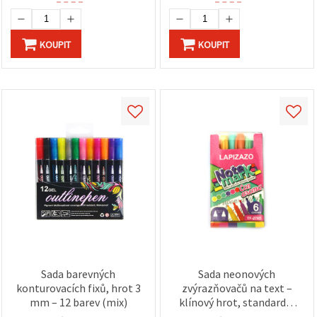
KOUPIT
KOUPIT
Sada barevných
Sada neonových
konturovacích fixů, hrot 3
zvýrazňovačů na text –
mm – 12 barev (mix)
klínový hrot, standardní
velikost, 6 ks – pro školu,