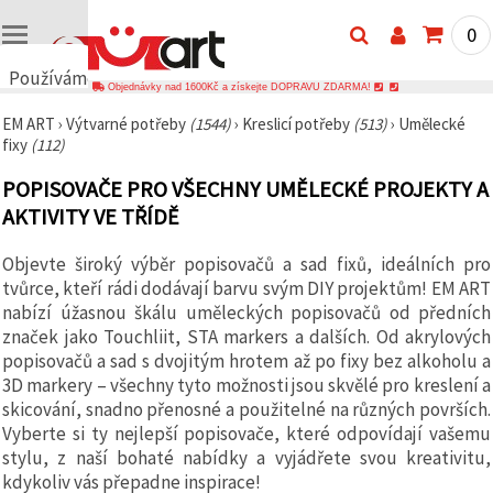
0
Používáme
Objednávky nad 1600Kč a získejte DOPRAVU ZDARMA!
cookies
EM ART
›
Výtvarné potřeby
(1544)
›
Kreslicí potřeby
(513)
›
Umělecké
🍪
fixy
(112)
Používáme
cookies a
POPISOVAČE PRO VŠECHNY UMĚLECKÉ PROJEKTY A
podobné
technologie,
AKTIVITY VE TŘÍDĚ
abychom
zajistili
správné
Objevte široký výběr popisovačů a sad fixů, ideálních pro
fungování
tvůrce, kteří rádi dodávají barvu svým DIY projektům! EM ART
webu,
zlepšili vaše
nabízí úžasnou škálu uměleckých popisovačů od předních
prostředí
značek jako Touchliit, STA markers a dalších. Od akrylových
při jeho
popisovačů a sad s dvojitým hrotem až po fixy bez alkoholu a
používání a
s vaším
3D markery – všechny tyto možnosti jsou skvělé pro kreslení a
souhlasem
skicování, snadno přenosné a použitelné na různých površích.
analyzovali
Vyberte si ty nejlepší popisovače, které odpovídají vašemu
návštěvnost
a
stylu, z naší bohaté nabídky a vyjádřete svou kreativitu,
zobrazovali
kdykoliv vás přepadne inspirace!
relevantnější