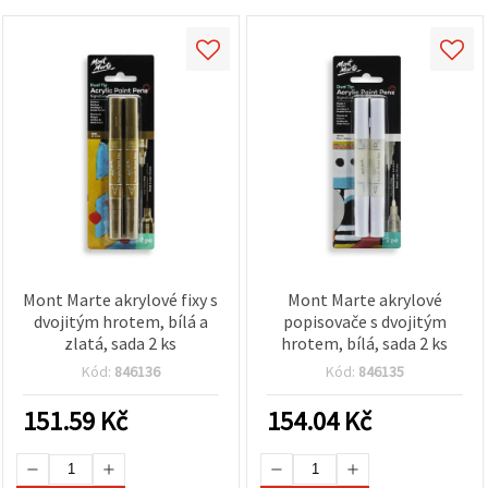
Mont Marte akrylové fixy s
Mont Marte akrylové
dvojitým hrotem, bílá a
popisovače s dvojitým
zlatá, sada 2 ks
hrotem, bílá, sada 2 ks
Kód:
846136
Kód:
846135
151.59
Kč
154.04
Kč