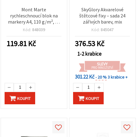
Mont Marte
SkyGlory Akvarelové
rychleschnoucí blok na
štětcové fixy – sada 24
markery A4, 110 g/m², 30
zářivých barev, mix
listů, 297 × 210 mm
Kód:
848039
Kód:
845047
119.81
Kč
376.53
Kč
1-2 krabice
SLEVY
PRO MNOŽSTVÍ
301.22 Kč
- 20 %
3 krabice +
KOUPIT
KOUPIT