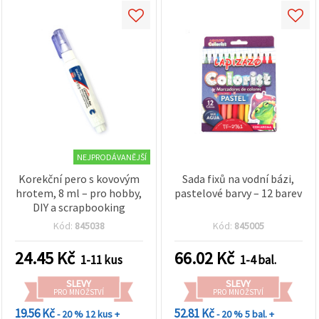
NEJPRODÁVANĚJŠÍ
Korekční pero s kovovým
Sada fixů na vodní bázi,
hrotem, 8 ml – pro hobby,
pastelové barvy – 12 barev
DIY a scrapbooking
Kód:
845038
Kód:
845005
24.45
Kč
66.02
Kč
1-11 kus
1-4 bal.
SLEVY
SLEVY
PRO MNOŽSTVÍ
PRO MNOŽSTVÍ
19.56 Kč
52.81 Kč
- 20 %
12 kus +
- 20 %
5 bal. +