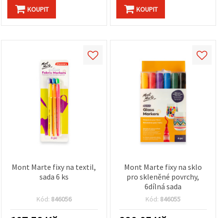
KOUPIT
KOUPIT
Mont Marte fixy na textil,
Mont Marte fixy na sklo
sada 6 ks
pro skleněné povrchy,
6dílná sada
Kód:
846056
Kód:
846055