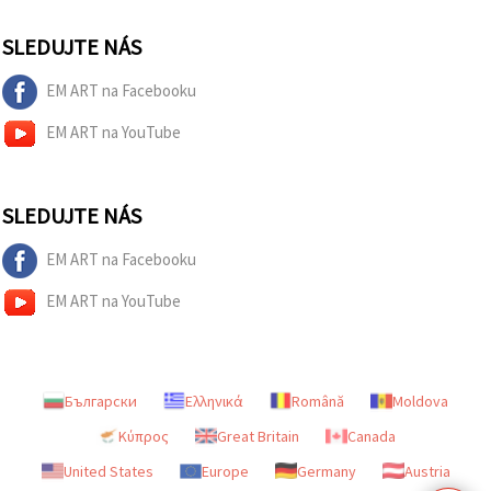
SLEDUJTE NÁS
EM ART na Facebooku
EM ART na YouTube
SLEDUJTE NÁS
EM ART na Facebooku
EM ART na YouTube
Български
Ελληνικά
Română
Moldova
Κύπρος
Great Britain
Canada
United States
Europe
Germany
Austria