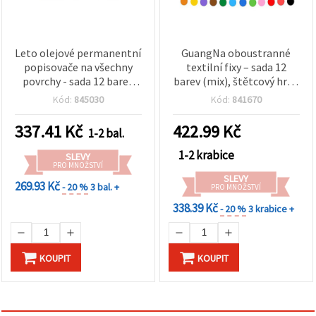
Leto olejové permanentní
GuangNa oboustranné
popisovače na všechny
textilní fixy – sada 12
povrchy - sada 12 barev
barev (mix), štětcový hrot
(mix)
1–5 mm a tenký liner 1
Kód:
845030
Kód:
841670
mm
337.41
Kč
422.99
Kč
1-2 bal.
1-2 krabice
SLEVY
PRO MNOŽSTVÍ
SLEVY
269.93 Kč
- 20 %
3 bal. +
PRO MNOŽSTVÍ
338.39 Kč
- 20 %
3 krabice +
KOUPIT
KOUPIT