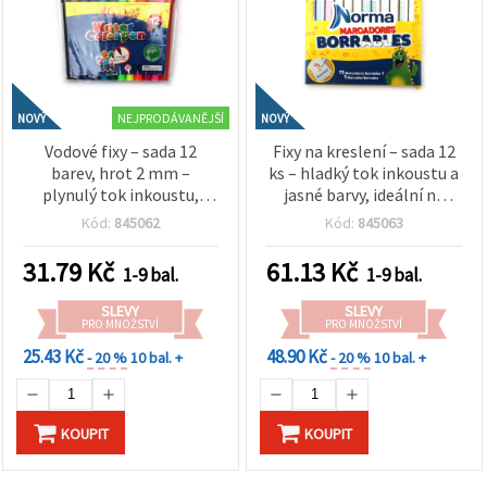
NEJPRODÁVANĚJŠÍ
NOVÝ
NOVÝ
Vodové fixy – sada 12
Fixy na kreslení – sada 12
barev, hrot 2 mm –
ks – hladký tok inkoustu a
plynulý tok inkoustu,
jasné barvy, ideální na
jasné pigmenty a
kresbu, vybarvování, do
Kód:
845062
Kód:
845063
perfektní kontrola pro
školy a kreativní projekty
kreslení, vybarvování a
31.79
Kč
61.13
Kč
1-9 bal.
1-9 bal.
školní projekty
SLEVY
SLEVY
PRO MNOŽSTVÍ
PRO MNOŽSTVÍ
25.43 Kč
48.90 Kč
- 20 %
10 bal. +
- 20 %
10 bal. +
KOUPIT
KOUPIT