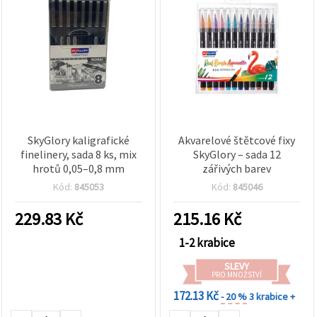
SkyGlory kaligrafické
Akvarelové štětcové fixy
finelinery, sada 8 ks, mix
SkyGlory – sada 12
hrotů 0,05–0,8 mm
zářivých barev
Kód:
845053
Kód:
845046
229.83
Kč
215.16
Kč
1-2 krabice
SLEVY
PRO MNOŽSTVÍ
172.13 Kč
- 20 %
3 krabice +