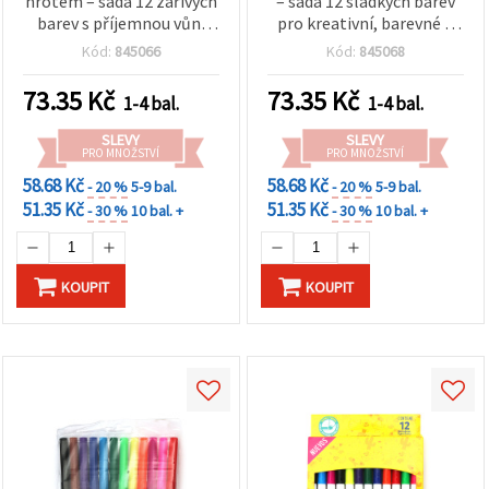
hrotem – sada 12 zářivých
– sada 12 sladkých barev
na tlačítko
"Uložit"
barev s příjemnou vůní
pro kreativní, barevné a
pro kreativní děti i
zábavné kreslení a tvoření
Kód:
845066
Kód:
845068
milovníky výtvarných
Přijmout
potřeb a hobby tvorby
73.35
Kč
73.35
Kč
vše
1-4 bal.
1-4 bal.
SLEVY
SLEVY
Nastavení
PRO MNOŽSTVÍ
PRO MNOŽSTVÍ
58.68 Kč
58.68 Kč
- 20 %
5-9 bal.
- 20 %
5-9 bal.
51.35 Kč
51.35 Kč
- 30 %
10 bal. +
- 30 %
10 bal. +
KOUPIT
KOUPIT