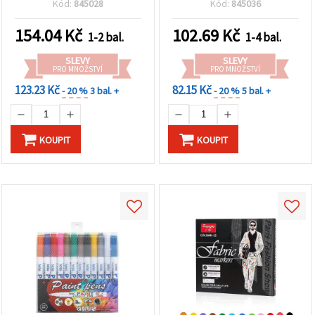
Kód:
845028
Kód:
845036
kancelář a učebnice,
asortované barvy
154.04
Kč
102.69
Kč
1-2 bal.
1-4 bal.
SLEVY
SLEVY
PRO MNOŽSTVÍ
PRO MNOŽSTVÍ
123.23 Kč
82.15 Kč
- 20 %
3 bal. +
- 20 %
5 bal. +
KOUPIT
KOUPIT