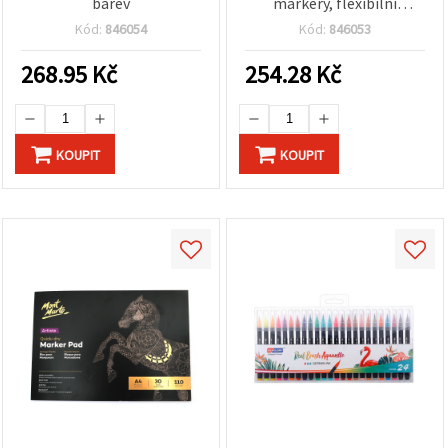
barev
markery, flexibilní
štětcový hrot, šedé
Kód:
846054
Kód:
846053
odstíny, sada 6 ks
268.95
Kč
254.28
Kč
KOUPIT
KOUPIT