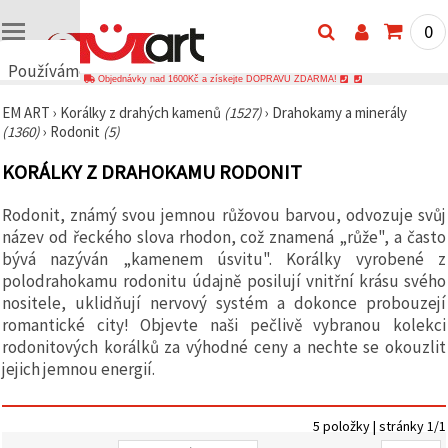
0
Používáme
Objednávky nad 1600Kč a získejte DOPRAVU ZDARMA!
cookies
EM ART
›
Korálky z drahých kamenů
(1527)
›
Drahokamy a minerály
🍪
(1360)
›
Rodonit
(5)
Používáme
cookies a
KORÁLKY Z DRAHOKAMU RODONIT
podobné
technologie,
abychom
Rodonit, známý svou jemnou růžovou barvou, odvozuje svůj
zajistili
správné
název od řeckého slova rhodon, což znamená „růže", a často
fungování
bývá nazýván „kamenem úsvitu". Korálky vyrobené z
webu,
polodrahokamu rodonitu údajně posilují vnitřní krásu svého
zlepšili vaše
prostředí
nositele, uklidňují nervový systém a dokonce probouzejí
při jeho
romantické city! Objevte naši pečlivě vybranou kolekci
používání a
rodonitových korálků za výhodné ceny a nechte se okouzlit
s vaším
souhlasem
jejich jemnou energií.
analyzovali
návštěvnost
a
zobrazovali
5 položky | stránky 1/1
relevantnější