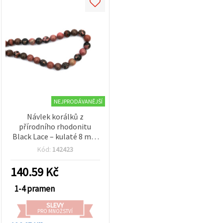
NEJPRODÁVANĚJŠÍ
Návlek korálků z
přírodního rhodonitu
Black Lace – kulaté 8 mm
(~47 ks),
Kód:
142423
polodrahokamové
korálky na výrobu šperků,
140.59
Kč
DIY náramků a
náhrdelníků
1-4 pramen
SLEVY
PRO MNOŽSTVÍ