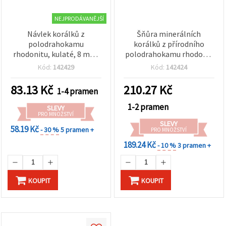
NEJPRODÁVANĚJŠÍ
Návlek korálků z
Šňůra minerálních
polodrahokamu
korálků z přírodního
rhodonitu, kulaté, 8 mm,
polodrahokamu rhodonit
~45 ks
Black Lace, kulaté 10 mm,
Kód:
142429
Kód:
142424
~38 ks
83.13
Kč
210.27
Kč
1-4 pramen
1-2 pramen
SLEVY
PRO MNOŽSTVÍ
SLEVY
58.19 Kč
- 30 %
5 pramen +
PRO MNOŽSTVÍ
189.24 Kč
- 10 %
3 pramen +
KOUPIT
KOUPIT