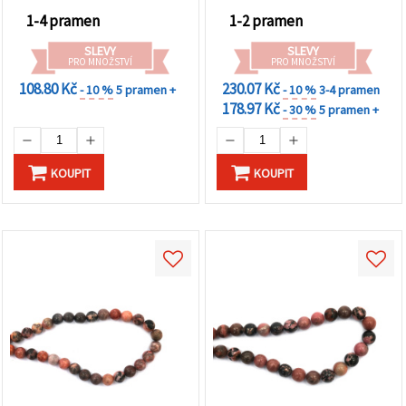
na tlačítko
"Uložit"
1-4 pramen
1-2 pramen
SLEVY
SLEVY
Přijmout
PRO MNOŽSTVÍ
PRO MNOŽSTVÍ
vše
108.80 Kč
230.07 Kč
- 10 %
5 pramen +
- 10 %
3-4 pramen
178.97 Kč
- 30 %
5 pramen +
Nastavení
KOUPIT
KOUPIT