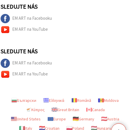
SLEDUJTE NÁS
EM ART na Facebooku
EM ART na YouTube
SLEDUJTE NÁS
EM ART na Facebooku
EM ART na YouTube
Български
Ελληνικά
Română
Moldova
Κύπρος
Great Britain
Canada
United States
Europe
Germany
Austria
Italy
Croatian
Poland
Hungary