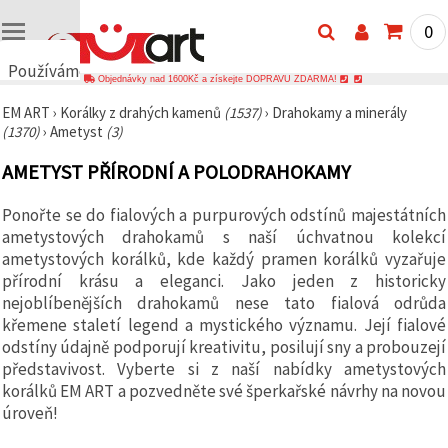
0
Používáme
Objednávky nad 1600Kč a získejte DOPRAVU ZDARMA!
cookies
EM ART
›
Korálky z drahých kamenů
(1537)
›
Drahokamy a minerály
🍪
(1370)
›
Ametyst
(3)
Používáme
cookies a
AMETYST PŘÍRODNÍ A POLODRAHOKAMY
podobné
technologie,
abychom
Ponořte se do fialových a purpurových odstínů majestátních
zajistili
správné
ametystových drahokamů s naší úchvatnou kolekcí
fungování
ametystových korálků, kde každý pramen korálků vyzařuje
webu,
přírodní krásu a eleganci. Jako jeden z historicky
zlepšili vaše
prostředí
nejoblíbenějších drahokamů nese tato fialová odrůda
při jeho
křemene staletí legend a mystického významu. Její fialové
používání a
odstíny údajně podporují kreativitu, posilují sny a probouzejí
s vaším
souhlasem
představivost. Vyberte si z naší nabídky ametystových
analyzovali
korálků EM ART a pozvedněte své šperkařské návrhy na novou
návštěvnost
a
úroveň!
zobrazovali
relevantnější