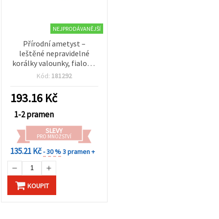
NEJPRODÁVANĚJŠÍ
Přírodní ametyst –
leštěné nepravidelné
korálky valounky, fialové,
mix tvarů a velikostí 10–
Kód:
181292
14 × 10–24 mm,
provrtané, návlek 40 cm
193.16
Kč
(21–28 ks), pro výrobu
šperků, náramků a
1-2 pramen
náhrdelníků
SLEVY
PRO MNOŽSTVÍ
135.21 Kč
- 30 %
3 pramen +
KOUPIT