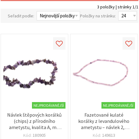
obsah a
3 položky | stránky 1/1
reklamu, a
to i s
Seřadit podle:
Položky na stránku:
pomocí
našich
partnerů
pro
analýzu a
marketing.
Můžete
souhlasit s
použitím
všech
cookies
kliknutím
na
"Přijmout
vše!" Nebo
můžete
uvést své
preference v
NEJPRODÁVANĚJŠÍ
NEJPRODÁVANĚJŠÍ
Nastavení
Návlek štěpových korálků
Fazetované kulaté
výběrem
daného
(chips) z přírodního
korálky z levandulového
typu
ametystu, kvalita A, mix
ametystu – návlek 2,5
cookies a
velikostí 5–7 mm, cca 80
mm, cca 165 ks,
kliknutím
Kód:
180905
Kód:
149613