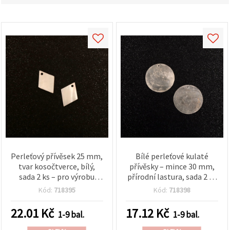
obsah a
reklamu, a
to i s
pomocí
našich
partnerů
pro
analýzu a
marketing.
Můžete
souhlasit s
použitím
všech
cookies
kliknutím
na
"Přijmout
vše!" Nebo
Perleťový přívěsek 25 mm,
Bílé perleťové kulaté
můžete
uvést své
tvar kosočtverce, bílý,
přívěsky – mince 30 mm,
preference v
sada 2 ks – pro výrobu
přírodní lastura, sada 2 ks
Nastavení
šperků, DIY, náhrdelníky a
pro výrobu šperků a DIY
výběrem
Kód:
718395
Kód:
718398
náušnice
tvoření
daného
typu
22.01
Kč
17.12
Kč
1-9 bal.
1-9 bal.
cookies a
kliknutím