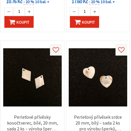
10.76 Kč
17.60 Kč
- 20 %
10 bal. +
- 20 %
10 bal. +
KOUPIT
KOUPIT
Perleťové přívěsky
Perleťový přívěsek srdce
kosočtverec, bílé, 20 mm,
20 mm, bílý – sada 2 ks
sada 2 ks – výroba šperků,
pro výrobu šperků,