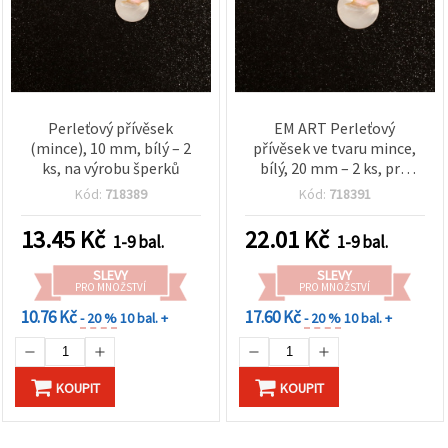
Perleťový přívěsek
EM ART Perleťový
(mince), 10 mm, bílý – 2
přívěsek ve tvaru mince,
ks, na výrobu šperků
bílý, 20 mm – 2 ks, pro
výrobu šperků, doplňky a
Kód:
718389
Kód:
718391
zdobení
13.45
Kč
22.01
Kč
1-9 bal.
1-9 bal.
SLEVY
SLEVY
PRO MNOŽSTVÍ
PRO MNOŽSTVÍ
10.76 Kč
17.60 Kč
- 20 %
10 bal. +
- 20 %
10 bal. +
KOUPIT
KOUPIT