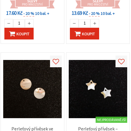
na tlačítko
SLEVY
SLEVY
PRO MNOŽSTVÍ
PRO MNOŽSTVÍ
"Uložit"
17.60 Kč
13.69 Kč
- 20 %
10 bal. +
- 20 %
10 bal. +
Přijmout
vše
KOUPIT
KOUPIT
Nastavení
NEJPRODÁVANĚJŠÍ
Perleťový přívěsek ve
Perleťový přívěsek –