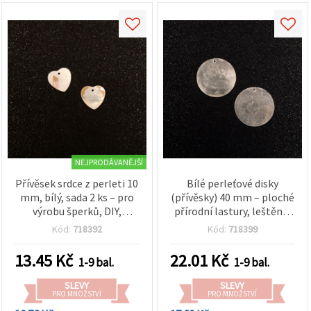
NEJPRODÁVANĚJŠÍ
Přívěsek srdce z perleti 10
Bílé perleťové disky
mm, bílý, sada 2 ks – pro
(přívěsky) 40 mm – ploché
výrobu šperků, DIY,
přírodní lastury, leštěné,
náhrdelníky a náušnice
sada 2 ks pro výrobu
Kód:
718392
Kód:
718399
šperků, hobby tvoření,
náhrdelníky a náušnice
13.45
Kč
22.01
Kč
1-9 bal.
1-9 bal.
SLEVY
SLEVY
PRO MNOŽSTVÍ
PRO MNOŽSTVÍ