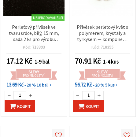
NEJPRODÁVANĚJŠÍ
Perleťový přívěsek ve
Přívěsek perleťový květ s
tvaru srdce, bílý, 15 mm,
polymerem, krystaly a
sada 2 ks pro výrobu
tyrkysem — komponent
šperků, náhrdelníky a
na šperky, 28×25×3 mm,
Kód:
718393
Kód:
718355
náušnice
otvor 1 mm
17.12
Kč
70.91
Kč
1-9 bal.
1-4 kus
SLEVY
SLEVY
PRO MNOŽSTVÍ
PRO MNOŽSTVÍ
13.69 Kč
56.72 Kč
- 20 %
10 bal. +
- 20 %
5 kus +
KOUPIT
KOUPIT