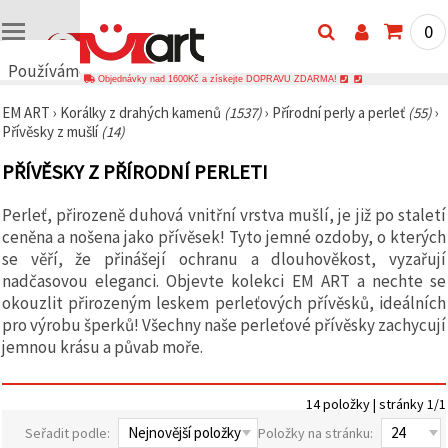
0
Používáme
Objednávky nad 1600Kč a získejte DOPRAVU ZDARMA!
cookies
EM ART
›
Korálky z drahých kamenů
(1537)
›
Přírodní perly a perleť
(55)
›
🍪
Přívěsky z mušlí
(14)
Používáme
cookies a
PŘÍVĚSKY Z PŘÍRODNÍ PERLETI
podobné
technologie,
abychom
Perleť, přirozeně duhová vnitřní vrstva mušlí, je již po staletí
zajistili
správné
ceněna a nošena jako přívěsek! Tyto jemné ozdoby, o kterých
fungování
se věří, že přinášejí ochranu a dlouhověkost, vyzařují
webu,
nadčasovou eleganci. Objevte kolekci EM ART a nechte se
zlepšili vaše
prostředí
okouzlit přirozeným leskem perleťových přívěsků, ideálních
při jeho
pro výrobu šperků! Všechny naše perleťové přívěsky zachycují
používání a
jemnou krásu a půvab moře.
s vaším
souhlasem
analyzovali
návštěvnost
14 položky | stránky 1/1
a
zobrazovali
Seřadit podle:
Položky na stránku:
relevantnější