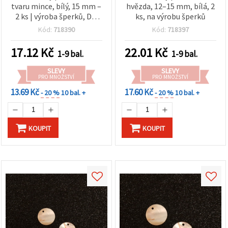
tvaru mince, bílý, 15 mm –
hvězda, 12–15 mm, bílá, 2
2 ks | výroba šperků, DIY
ks, na výrobu šperků
tvoření a dekorace
Kód:
718390
Kód:
718397
17.12
Kč
22.01
Kč
1-9 bal.
1-9 bal.
SLEVY
SLEVY
PRO MNOŽSTVÍ
PRO MNOŽSTVÍ
13.69 Kč
17.60 Kč
- 20 %
10 bal. +
- 20 %
10 bal. +
KOUPIT
KOUPIT