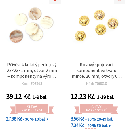
Přívěsek kulatý perleťový
Kovový spojovací
23×23×1 mm, otvor 2 mm
komponent ve tvaru
– komponenty na výrobu
mince, 20 mm, otvory 0,5
šperků
mm, zlatá barva – 10 ks
Kód:
706913
Kód:
706010
39.12
Kč
12.23
Kč
1-9 bal.
1-19 bal.
SLEVY
SLEVY
PRO MNOŽSTVÍ
PRO MNOŽSTVÍ
27.38 Kč
8.56 Kč
- 30 %
10 bal. +
- 30 %
20-49 bal.
7.34 Kč
- 40 %
50 bal. +