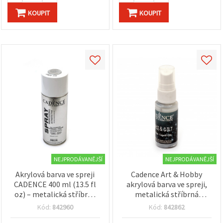
na tlačítko
"Uložit"
KOUPIT
KOUPIT
Přijmout
vše
Nastavení
NEJPRODÁVANĚJŠÍ
NEJPRODÁVANĚJŠÍ
Akrylová barva ve spreji
Cadence Art & Hobby
CADENCE 400 ml (13.5 fl
akrylová barva ve spreji,
oz) – metalická stříbrná
metalická stříbrná
802, univerzální,
(imitace stříbra), lahvička
Kód:
842960
Kód:
842862
rychleschnoucí, UV
Shake & Spray – efekt