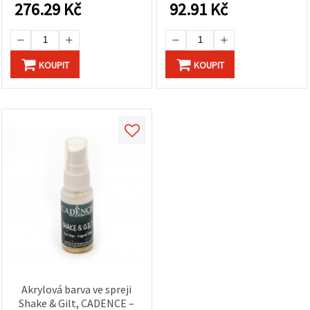
odolná, interiér/exteriér,
postříbření pro hobby
276.29
Kč
92.91
Kč
pro kreativní tvoření a DIY
tvoření, DIY a domácí
na dřevo, kov a plast
dekorace
KOUPIT
KOUPIT
Akrylová barva ve spreji
Shake & Gilt, CADENCE –