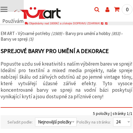
0
Používáme
Objednávky nad 1600Kč a získejte DOPRAVU ZDARMA!
cookies
EM ART
›
Výtvarné potřeby
(1569)
›
Barvy pro umění a hobby
(853)
›
🍪
Barvy ve spreji
(5)
Používáme
cookies a
SPREJOVÉ BARVY PRO UMĚNÍ A DEKORACE
podobné
technologie,
abychom
Popusťte uzdu své kreativitě s naším výběrem barev ve spreji!
zajistili
správné
Ideální pro textilní a mixed media projekty, naše spreje
fungování
nabízejí škálu od zářivých odstínů až po jemné vintage tóny,
webu,
které vytvářejí úžasné zářivé efekty. Tyto vysoce
zlepšili vaše
prostředí
koncentrované barvy ve spreji na vodní bázi poskytují
při jeho
vynikající krytí a jsou dostupné za příznivé ceny!
používání a
s vaším
souhlasem
analyzovali
5 položky | stránky 1/1
návštěvnost
a
Seřadit podle:
Položky na stránku:
zobrazovali
relevantnější