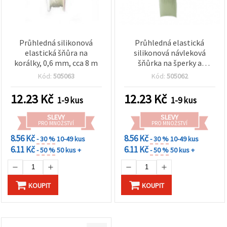
Průhledná silikonová
Průhledná elastická
elastická šňůra na
silikonová návleková
korálky, 0,6 mm, cca 8 m
šňůrka na šperky a
dekorace, 0,5 mm, cívka
Kód:
505063
Kód:
505062
~12 m – neviditelná
šňůrka pro navlékání,
12.23
Kč
12.23
Kč
1-9 kus
1-9 kus
korálkování a ruční
tvoření
SLEVY
SLEVY
PRO MNOŽSTVÍ
PRO MNOŽSTVÍ
8.56 Kč
8.56 Kč
- 30 %
10-49 kus
- 30 %
10-49 kus
6.11 Kč
6.11 Kč
- 50 %
50 kus +
- 50 %
50 kus +
KOUPIT
KOUPIT