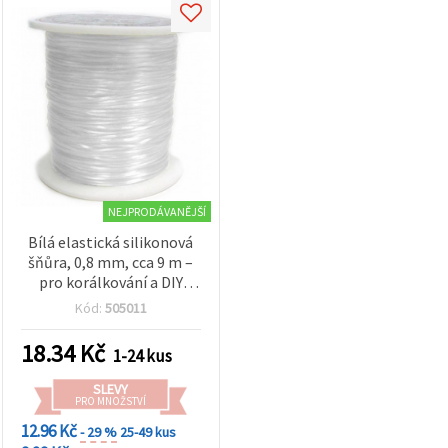
NEJPRODÁVANĚJŠÍ
Bílá elastická silikonová
šňůra, 0,8 mm, cca 9 m –
pro korálkování a DIY
šperky
Kód:
505011
18.34
Kč
1-24 kus
SLEVY
PRO MNOŽSTVÍ
12.96 Kč
- 29 %
25-49 kus