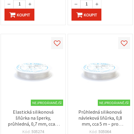
KOUPIT
KOUPIT
NEJPRODÁVANĚJŠÍ
NEJPRODÁVANĚJŠÍ
Elastická silikonová
Průhledná silikonová
šňůrka na šperky,
návleková šňůrka, 0,8
průhledná, 0,7 mm, cca 6
mm, cca 5 m – pro
m
korálkování a výrobu
Kód:
505274
Kód:
505064