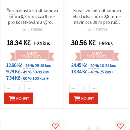
Černá elastická silikonová
Kreativní bílá silikonová
šňůra 0,8 mm, cca 9 m –
elastická šňůra 0,8 mm –
pro korálkování a výrobu
návin cca 30 m pro ruční
šperků
výrobu šperků,
Kód:
506092
Kód:
505728
korálkování a DIY projekty
18.34
Kč
30.56
Kč
1-24 kus
1-9 kus
SLEVY
SLEVY
PRO MNOŽSTVÍ
PRO MNOŽSTVÍ
12.96 Kč
24.45 Kč
- 29 %
25-49 kus
- 20 %
10-24 kus
9.29 Kč
18.34 Kč
- 49 %
50-99 kus
- 40 %
25 kus +
7.34 Kč
- 60 %
100 kus +
KOUPIT
KOUPIT