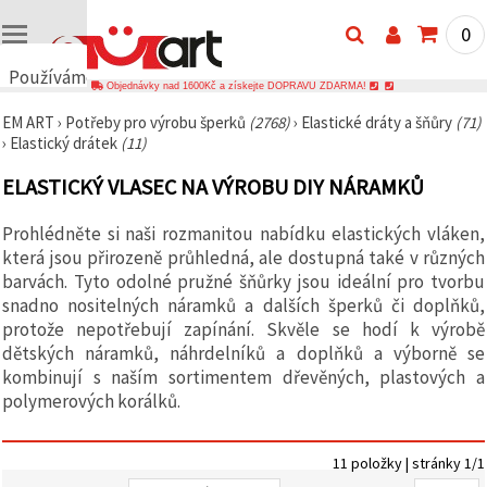
0
Používáme
Objednávky nad 1600Kč a získejte DOPRAVU ZDARMA!
cookies
EM ART
›
Potřeby pro výrobu šperků
(2768)
›
Elastické dráty a šňůry
(71)
🍪
›
Elastický drátek
(11)
Používáme
cookies a
ELASTICKÝ VLASEC NA VÝROBU DIY NÁRAMKŮ
podobné
technologie,
abychom
Prohlédněte si naši rozmanitou nabídku elastických vláken,
zajistili
správné
která jsou přirozeně průhledná, ale dostupná také v různých
fungování
barvách. Tyto odolné pružné šňůrky jsou ideální pro tvorbu
webu,
snadno nositelných náramků a dalších šperků či doplňků,
zlepšili vaše
prostředí
protože nepotřebují zapínání. Skvěle se hodí k výrobě
při jeho
dětských náramků, náhrdelníků a doplňků a výborně se
používání a
kombinují s naším sortimentem dřevěných, plastových a
s vaším
souhlasem
polymerových korálků.
analyzovali
návštěvnost
a
zobrazovali
11 položky | stránky 1/1
relevantnější