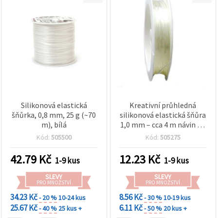
Silikonová elastická
Kreativní průhledná
šňůrka, 0,8 mm, 25 g (~70
silikonová elastická šňůra
m), bílá
1,0 mm – cca 4 m návin na
handmade šperky,
Kód:
505500
Kód:
505275
korálkování a DIY tvoření
42.79
Kč
12.23
Kč
1-9 kus
1-9 kus
SLEVY
SLEVY
PRO MNOŽSTVÍ
PRO MNOŽSTVÍ
34.23 Kč
8.56 Kč
- 20 %
10-24 kus
- 30 %
10-19 kus
25.67 Kč
6.11 Kč
- 40 %
25 kus +
- 50 %
20 kus +