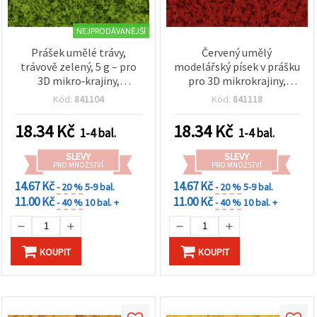
NEJPRODÁVANĚJŠÍ
Prášek umělé trávy,
Červený umělý
trávově zelený, 5 g – pro
modelářský písek v prášku
3D mikro‑krajiny,
pro 3D mikrokrajiny,
dioráma, modelářské
miniatury, terénní
Kód:
841104
Kód:
841118
terény a zalévání v
diorámy a zalévání v
epoxidové pryskyřici
epoxidové pryskyřici, 5 g
18.34
Kč
18.34
Kč
1-4 bal.
1-4 bal.
SLEVY
SLEVY
PRO MNOŽSTVÍ
PRO MNOŽSTVÍ
14.67 Kč
14.67 Kč
- 20 %
5-9 bal.
- 20 %
5-9 bal.
11.00 Kč
11.00 Kč
- 40 %
10 bal. +
- 40 %
10 bal. +
KOUPIT
KOUPIT