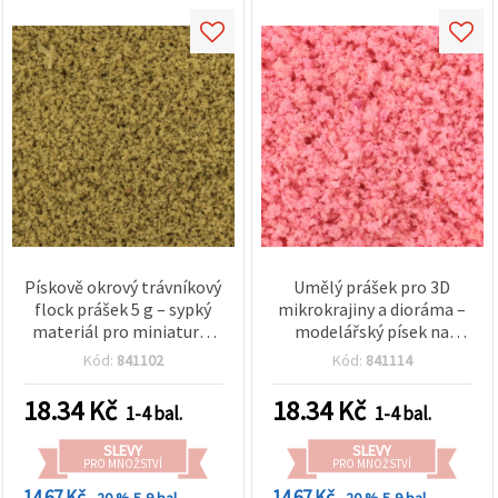
Pískově okrový trávníkový
Umělý prášek pro 3D
flock prášek 5 g – sypký
mikrokrajiny a dioráma –
materiál pro miniaturní
modelářský písek na
terény, 3D mikrokrajiny,
stromky a květiny, růžový,
Kód:
841102
Kód:
841114
dioráma, modelovou
pro epoxidové zalévání, 5
železnici, základny pro
g
18.34
Kč
18.34
Kč
1-4 bal.
1-4 bal.
wargaming, zalévání v
epoxidové pryskyřici
SLEVY
SLEVY
PRO MNOŽSTVÍ
PRO MNOŽSTVÍ
14.67 Kč
14.67 Kč
- 20 %
5-9 bal.
- 20 %
5-9 bal.