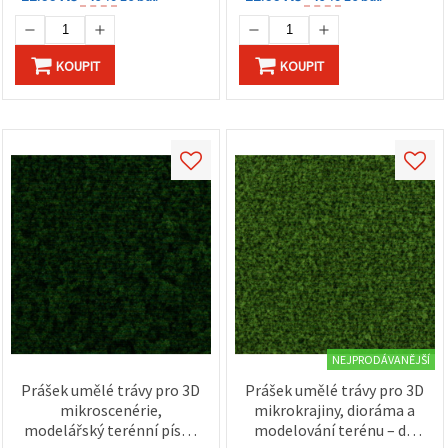
KOUPIT
KOUPIT
NEJPRODÁVANĚJŠÍ
Prášek umělé trávy pro 3D
Prášek umělé trávy pro 3D
mikroscenérie,
mikrokrajiny, dioráma a
modelářský terénní písek
modelování terénu – do