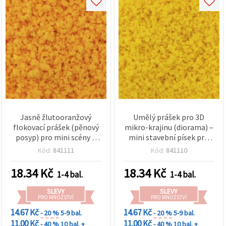
Jasně žlutooranžový
Umělý prášek pro 3D
flokovací prášek (pěnový
mikro-krajinu (diorama) –
posyp) pro mini scény –
mini stavební písek pro
3D mikrokrajiny, diorámy,
stromy a květiny, žlutý, do
Kód:
841111
Kód:
841110
modelovou železnici,
epoxidové pryskyřice, 5 g
stromy a květiny, do
18.34
Kč
18.34
Kč
1-4 bal.
1-4 bal.
epoxidové pryskyřice – 5 g
SLEVY
SLEVY
PRO MNOŽSTVÍ
PRO MNOŽSTVÍ
14.67 Kč
14.67 Kč
- 20 %
5-9 bal.
- 20 %
5-9 bal.
11.00 Kč
11.00 Kč
- 40 %
10 bal. +
- 40 %
10 bal. +