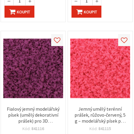
KOUPIT
KOUPIT
Fialový jemný modelářský
Jemný umělý terénní
písek (umělý dekorativní
prášek, růžovo‑červený, 5
prášek) pro 3D
g – modelářský písek pro
mikrokrajiny, diorámy,
3D diorámy, stromy a
Kód:
841116
Kód:
841115
modelové stromy a
květiny, wargaming báze,