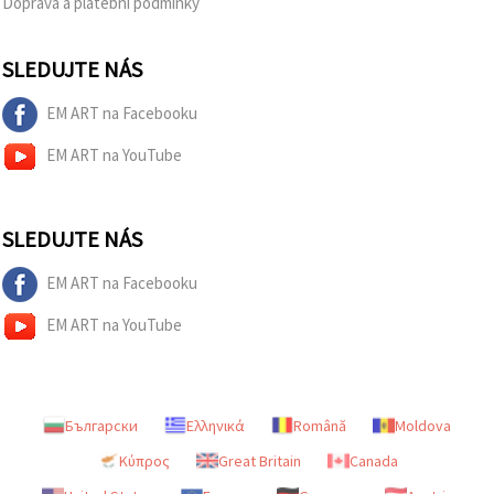
Doprava a platební podmínky
SLEDUJTE NÁS
EM ART na Facebooku
EM ART na YouTube
SLEDUJTE NÁS
EM ART na Facebooku
EM ART na YouTube
Български
Ελληνικά
Română
Moldova
Κύπρος
Great Britain
Canada