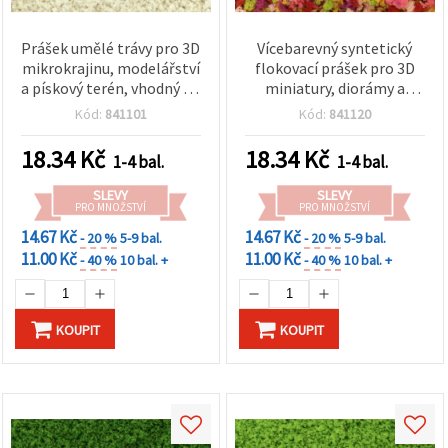
Prášek umělé trávy pro 3D
Vícebarevný syntetický
mikrokrajinu, modelářství
flokovací prášek pro 3D
a pískový terén, vhodný do
miniatury, diorámy a
epoxidové pryskyřice, bílý
modelářské krajiny –
Kód:
841101
Kód:
841120
– 5 g
efekt stavebního písku
pro stromy a květiny, do
18.34
Kč
18.34
Kč
1-4 bal.
1-4 bal.
epoxidové pryskyřice, 5 g
SLEVY
SLEVY
PRO MNOŽSTVÍ
PRO MNOŽSTVÍ
14.67 Kč
14.67 Kč
- 20 %
5-9 bal.
- 20 %
5-9 bal.
11.00 Kč
11.00 Kč
- 40 %
10 bal. +
- 40 %
10 bal. +
KOUPIT
KOUPIT