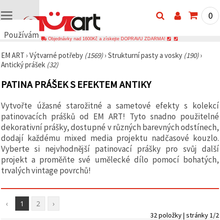
0
Používáme
Objednávky nad 1600Kč a získejte DOPRAVU ZDARMA!
cookies
EM ART
›
Výtvarné potřeby
(1569)
›
Strukturní pasty a vosky
(190)
›
🍪
Antický prášek
(32)
Používáme
cookies a
PATINA PRÁŠEK S EFEKTEM ANTIKY
podobné
technologie,
abychom
Vytvořte úžasné starožitné a sametové efekty s kolekcí
zajistili
správné
patinovacích prášků od EM ART! Tyto snadno použitelné
fungování
dekorativní prášky, dostupné v různých barevných odstínech,
webu,
dodají každému mixed media projektu nadčasové kouzlo.
zlepšili vaše
prostředí
Vyberte si nejvhodnější patinovací prášky pro svůj další
při jeho
projekt a proměňte své umělecké dílo pomocí bohatých,
používání a
trvalých vintage povrchů!
s vaším
souhlasem
analyzovali
návštěvnost
a
‹
1
2
›
zobrazovali
32 položky | stránky 1/2
relevantnější