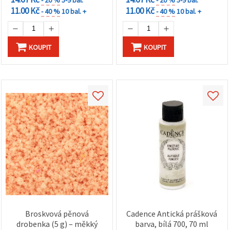
11.00 Kč
11.00 Kč
- 40 %
10 bal. +
- 40 %
10 bal. +
KOUPIT
KOUPIT
Broskvová pěnová
Cadence Antická prášková
drobenka (5 g) – měkký
barva, bílá 700, 70 ml