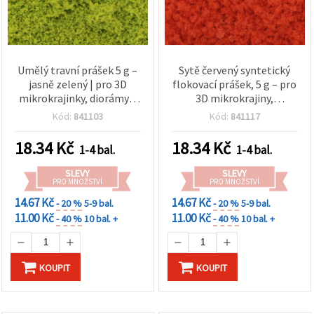
Umělý travní prášek 5 g –
Sytě červený syntetický
jasně zelený | pro 3D
flokovací prášek, 5 g – pro
mikrokrajinky, diorámy a
3D mikrokrajiny,
zalévání do epoxidové
modelářské terény,
Kód:
841103
Kód:
841117
pryskyřice
stromy a květiny, vhodný
pro zabudování do
18.34
Kč
18.34
Kč
1-4 bal.
1-4 bal.
epoxidové pryskyřice
SLEVY
SLEVY
PRO MNOŽSTVÍ
PRO MNOŽSTVÍ
14.67 Kč
14.67 Kč
- 20 %
5-9 bal.
- 20 %
5-9 bal.
11.00 Kč
11.00 Kč
- 40 %
10 bal. +
- 40 %
10 bal. +
KOUPIT
KOUPIT