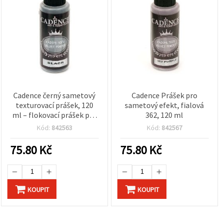
Cadence černý sametový
Cadence Prášek pro
texturovací prášek, 120
sametový efekt, fialová
ml – flokovací prášek pro
362, 120 ml
sametový efekt na
Kód:
842563
Kód:
842567
kreativní tvoření, DIY,
mixed media,
75.80
Kč
75.80
Kč
scrapbooking a domácí
dekor
KOUPIT
KOUPIT