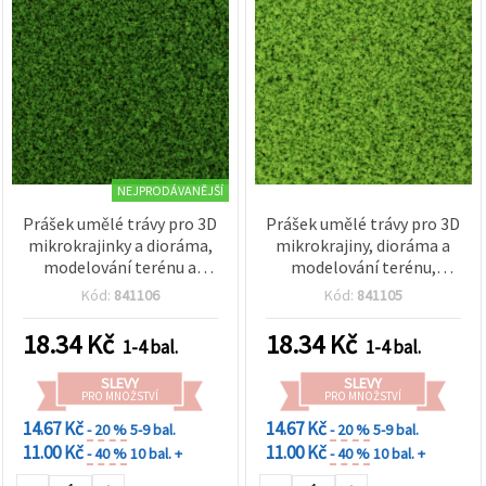
NEJPRODÁVANĚJŠÍ
Prášek umělé trávy pro 3D
Prášek umělé trávy pro 3D
mikrokrajinky a dioráma,
mikrokrajiny, dioráma a
modelování terénu a
modelování terénu,
vkládání do epoxidové
vhodné do epoxidové
Kód:
841106
Kód:
841105
pryskyřice, světle zelený,
pryskyřice — limetkový, 5
5 g
g
18.34
Kč
18.34
Kč
1-4 bal.
1-4 bal.
SLEVY
SLEVY
PRO MNOŽSTVÍ
PRO MNOŽSTVÍ
14.67 Kč
14.67 Kč
- 20 %
5-9 bal.
- 20 %
5-9 bal.
11.00 Kč
11.00 Kč
- 40 %
10 bal. +
- 40 %
10 bal. +