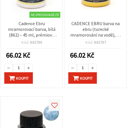
NEJPRODÁVANĚJŠÍ
Cadence Ebru
CADENCE EBRU barva na
mramorovací barva, bílá
ebru (turecké
(862) – 45 ml, prémiová
mramorování na vodě), 45
barva s mramorovým
ml – žlutá 815 – zářivý
Kód:
842786
Kód:
842787
efektem pro DIY a
mramorový efekt pro DIY
umělecké projekty
tvoření a hobby
66.02
Kč
66.02
Kč
KOUPIT
KOUPIT