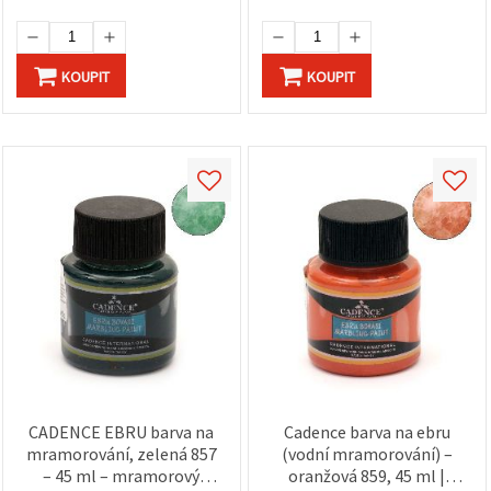
na tlačítko
"Uložit"
Přijmout
KOUPIT
KOUPIT
vše
Nastavení
CADENCE EBRU barva na
Cadence barva na ebru
mramorování, zelená 857
(vodní mramorování) –
– 45 ml – mramorový
oranžová 859, 45 ml |