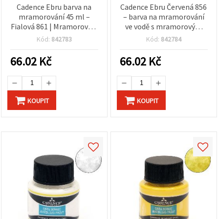
Cadence Ebru barva na
Cadence Ebru Červená 856
mramorování 45 ml –
– barva na mramorování
Fialová 861 | Mramorovací
ve vodě s mramorovým
barva na Ebru a vodní
efektem, 45 ml, sytě
Kód:
842783
Kód:
842784
mramorování pro
červená pro ebru,
kreativní hobby projekty
kreativní tvoření, hobby i
66.02
Kč
66.02
Kč
profesionální použití
KOUPIT
KOUPIT