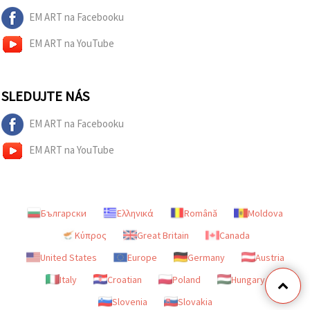
EM ART na Facebooku
EM ART na YouTube
SLEDUJTE NÁS
EM ART na Facebooku
EM ART na YouTube
Български
Ελληνικά
Română
Moldova
Κύπρος
Great Britain
Canada
United States
Europe
Germany
Austria
Italy
Croatian
Poland
Hungary
Slovenia
Slovakia