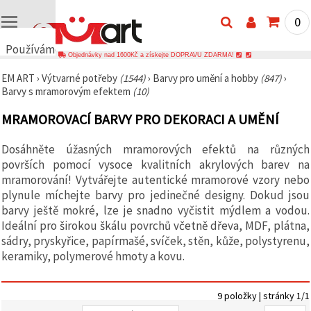
0
Používáme
Objednávky nad 1600Kč a získejte DOPRAVU ZDARMA!
cookies
EM ART
›
Výtvarné potřeby
(1544)
›
Barvy pro umění a hobby
(847)
›
🍪
Barvy s mramorovým efektem
(10)
Používáme
cookies a
MRAMOROVACÍ BARVY PRO DEKORACI A UMĚNÍ
podobné
technologie,
abychom
Dosáhněte úžasných mramorových efektů na různých
zajistili
správné
površích pomocí vysoce kvalitních akrylových barev na
fungování
mramorování! Vytvářejte autentické mramorové vzory nebo
webu,
plynule míchejte barvy pro jedinečné designy. Dokud jsou
zlepšili vaše
prostředí
barvy ještě mokré, lze je snadno vyčistit mýdlem a vodou.
při jeho
Ideální pro širokou škálu povrchů včetně dřeva, MDF, plátna,
používání a
sádry, pryskyřice, papírmašé, svíček, stěn, kůže, polystyrenu,
s vaším
souhlasem
keramiky, polymerové hmoty a kovu.
analyzovali
návštěvnost
a
zobrazovali
9 položky | stránky 1/1
relevantnější