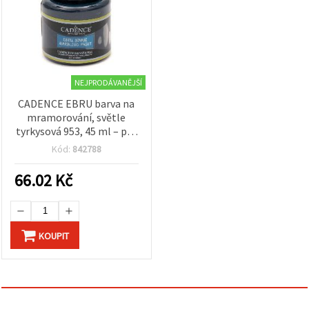
NEJPRODÁVANĚJŠÍ
CADENCE EBRU barva na
mramorování, světle
tyrkysová 953, 45 ml – pro
Ebru, vodní a papírové
Kód:
842788
mramorování
66.02
Kč
KOUPIT