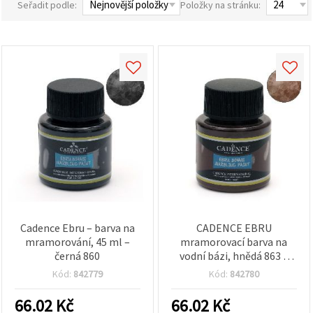
Seřadit podle:
Položky na stránku:
obsah a
reklamu, a
to i s
pomocí
našich
partnerů
pro
analýzu a
marketing.
Můžete
souhlasit s
použitím
všech
cookies
kliknutím
na
"Přijmout
vše!" Nebo
můžete
uvést své
Cadence Ebru – barva na
CADENCE EBRU
preference v
mramorování, 45 ml –
mramorovací barva na
Nastavení
černá 860
vodní bázi, hnědá 863 –
výběrem
mramorový efekt pro
daného
Kód:
842779
Kód:
842780
typu
ebru na papír, textil, dřevo
cookies a
a plátno, snadná aplikace,
66.02
Kč
66.02
Kč
kliknutím
45 ml