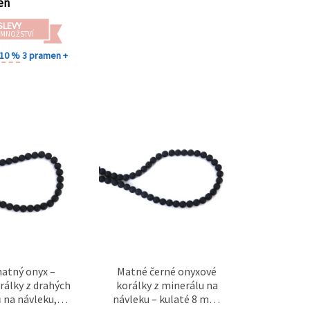
en
SLEVY
 MNOŽSTVÍ
 10 %
3 pramen +
atný onyx –
Matné černé onyxové
orálky z drahých
korálky z minerálu na
na návleku,
návleku – kulaté 8 mm,