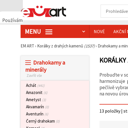
Používáme
cookies
MENU
NOVÉ
AKČNÍ 
🍪
Používáme
cookies a
EM ART
›
Korálky z drahých kamenů
(1537)
›
Drahokamy a min
podobné
technologie,
abychom
KORÁLKY 
Drahokamy a
zajistili
správné
minerály
fungování
Probuďte v so
Zavřít vše
webu,
zlepšili vaše
harmonizuje p
prostředí
Achát
(441)
pečlivě vybra
při jeho
Amazonit
(6)
na novou úro
používání a
s vaším
Ametyst
(3)
souhlasem
Akvamarín
(0)
analyzovali
13 položky | s
návštěvnost
Aventurín
(6)
a
Černý drahokam
(0)
zobrazovali
relevantnější