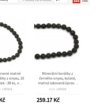
arvené matné
Minerální korálky z
álky z onyxu, 10
černého onyxu, kulaté,
ek ~38 ks, na
matná lakovaná úprava,
bu šperků
14 mm, návlek cca 28 ks,
d:
145924
Kód:
145926
pro šperky, náramky a
kreativní tvoření
Kč
259.17
Kč