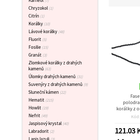
Karneol
(7)
obsah a
Chryzokol
reklamu, a
(1)
to i s
Citrín
(1)
pomocí
našich
Korálky
(10)
partnerů
Lávové korálky
(48)
pro
analýzu a
Fluorit
(5)
marketing.
Fosilie
(15)
Můžete
Granát
(3)
souhlasit s
použitím
Zlomkové korálky z drahých
všech
kamenů
(63)
cookies
kliknutím
Úlomky drahých kamenů
(31)
na
Suvenýry z drahých kamenů
(9)
"Přijmout
vše!" Nebo
Sluneční kámen
(22)
můžete
Fase
Hematit
(215)
uvést své
polodr
preference v
Howlit
korálky z o
(19)
Nastavení
mm, náv
Nefrit
výběrem
(49)
Kód
daného
Jaspisový krystal
(40)
typu
121.03
K
cookies a
Labradorit
(2)
kliknutím
Lapis lazuli
(3)