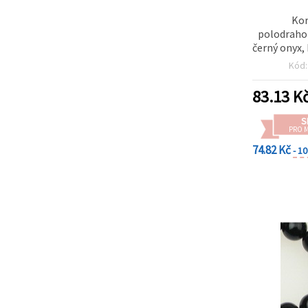
Kor
polodraho
černý onyx,
návle
Kód
83.13
K
S
PRO 
74.82 Kč
- 1