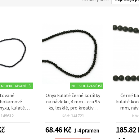
NEJPRODÁVANĚJŠÍ
NEJPRODÁVANĚJŠÍ
tované
Onyx kulaté černé korálky
Černě b
ahokamové
na návleku, 4 mm – cca 95
kulaté kor
nyxu, kulaté 2
ks, lesklé, pro kreativní
mm, návl
lek ~215 ks
tvoření a výrobu šperků
výro
:
149612
Kód:
141721
Kó
č
68.46
Kč
185.82
1-4 pramen