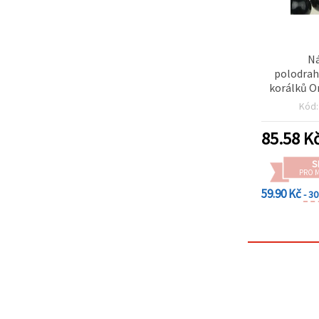
Ná
polodra
korálků On
mm, c
Kód
85.58
K
S
PRO 
59.90 Kč
- 3