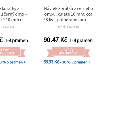
 korálky z
Návlek korálků z černého
 černý onyx –
onyxu, kulaté 10 mm, cca
até 10 mm (~39
38 ks – polodrahokam pro
derní výrazné
výrobu šperků,
d:
142084
Kód:
142094
a tvoření DIY
korálkování a DIY tvoření
č
90.47
Kč
1-4 pramen
1-4 pramen
SLEVY
SLEVY
 MNOŽSTVÍ
PRO MNOŽSTVÍ
63.33 Kč
10 %
5 pramen +
- 30 %
5 pramen +