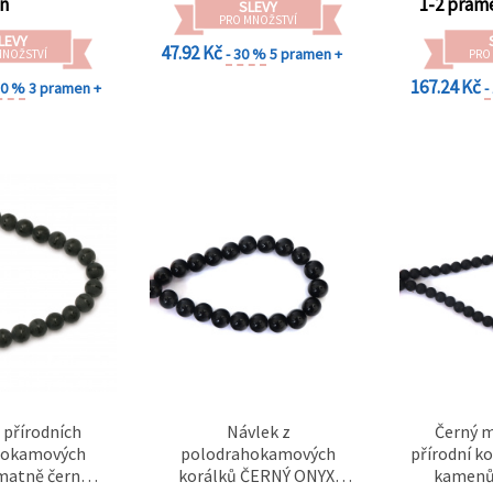
n
1-2 pram
SLEVY
PRO MNOŽSTVÍ
LEVY
47.92 Kč
- 30 %
5 pramen +
MNOŽSTVÍ
PRO
167.24 Kč
10 %
3 pramen +
-
 přírodních
Návlek z
Černý m
hokamových
polodrahokamových
přírodní k
 matně černě
korálků ČERNÝ ONYX,
kamenů 