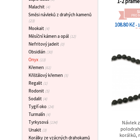
na tlačítko
1-2 prame
"Uložit"
Malachit
(4)
S
Směsi návleků z drahých kamenů
PRO 
(23)
Přijmout
108.80 Kč
- 
Mookait
(4)
vše
Měsíční kámen a opál
(12)
Nastavení
Nefritový jadeit
(0)
Obsidián
(30)
Onyx
(13)
Křemen
(61)
Křišťálový křemen
(5)
Regalit
(1)
Rodonit
(5)
Sodalit
(4)
Tygří oko
(24)
Turmalín
(4)
Tyrkysová
Návlek z
(134)
polodra
Unakit
(3)
korálků,
Korálky ze vzácných drahokamů