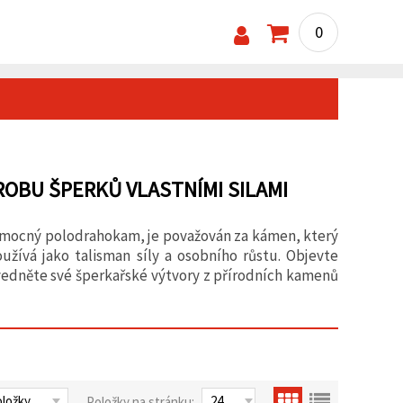
0
OBU ŠPERKŮ VLASTNÍMI SILAMI
, mocný polodrahokam, je považován za kámen, který
užívá jako talisman síly a osobního růstu. Objevte
vedněte své šperkařské výtvory z přírodních kamenů
Položky na stránku: