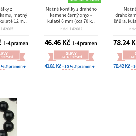
álky z
Matné korálky z drahého
Matné
kamu, matný
kamene černý onyx –
drahokamu
 kulaté 12 mm,
kulaté 6 mm (cca 70 ks)
šňůra, kul
k ~33 ks
na výrobu nadčasových a
ks) na mo
:
142085
Kód:
142082
Kó
elegantních šperků
šperky 
č
46.46
Kč
78.24
K
1-4 pramen
1-4 pramen
LEVY
SLEVY
MNOŽSTVÍ
PRO MNOŽSTVÍ
PRO
41.81 Kč
70.42 Kč
0 %
5 pramen +
- 10 %
5 pramen +
- 