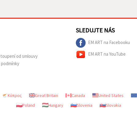
SLEDUJTE NÁS
EM ART na Facebooku
EM ART na YouTube
dstoupení od smlouvy
í podmínky
Κύπρος
Great Britain
Canada
United States
Poland
Hungary
Slovenia
Slovakia