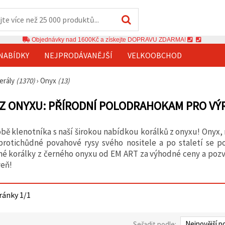
Objednávky nad 1600Kč a získejte DOPRAVU ZDARMA!
NABÍDKY
NEJPRODÁVANĚJŠÍ
VELKOOBCHOD
erály
(1370)
›
Onyx
(13)
Z ONYXU: PŘÍRODNÍ POLODRAHOKAM PRO VÝR
bě klenotníka s naší širokou nabídkou korálků z onyxu! Onyx
rotichůdné povahové rysy svého nositele a po staletí se po
né korálky z černého onyxu od EM ART za výhodné ceny a poz
veň!
tránky 1/1
Seřadit podle: