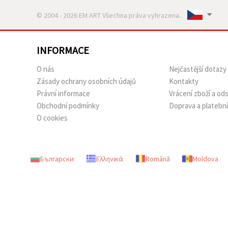
© 2004 - 2026 EM ART Všechna práva vyhrazena..
INFORMACE
O nás
Nejčastější dotazy
Zásady ochrany osobních údajů
Kontakty
Právní informace
Vrácení zboží a o
Obchodní podmínky
Doprava a platebn
O cookies
Български
Ελληνικά
Română
Moldova