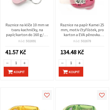
Raznice na klíče 10 mm ve
Raznice na papír Kamei 25
tvaru kachničky, na
mm, motiv čtyřlístek, pro
papír/karton do 160 g/m²
karton a EVA pěnovku,
– pro scrapbooking a
ideální na DIY tvoření,
Kód:
502691
Kód:
502678
kreativní dekorace
dekorace a scrapbooking
41.57
Kč
134.48
Kč
KOUPIT
KOUPIT