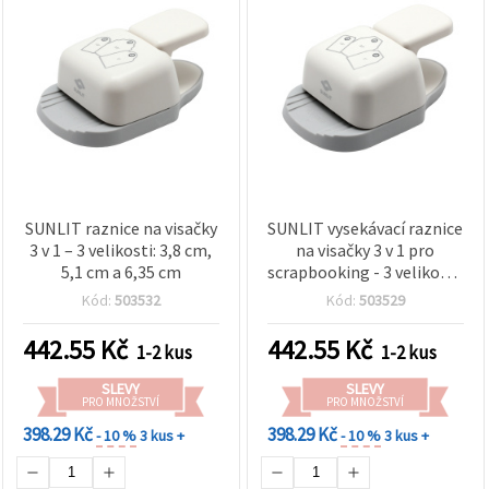
SUNLIT raznice na visačky
SUNLIT vysekávací raznice
3 v 1 – 3 velikosti: 3,8 cm,
na visačky 3 v 1 pro
5,1 cm a 6,35 cm
scrapbooking - 3 velikosti:
3,8 cm, 5,1 cm, 6,35 cm
Kód:
503532
Kód:
503529
442.55
Kč
442.55
Kč
1-2 kus
1-2 kus
SLEVY
SLEVY
PRO MNOŽSTVÍ
PRO MNOŽSTVÍ
398.29 Kč
398.29 Kč
- 10 %
3 kus +
- 10 %
3 kus +