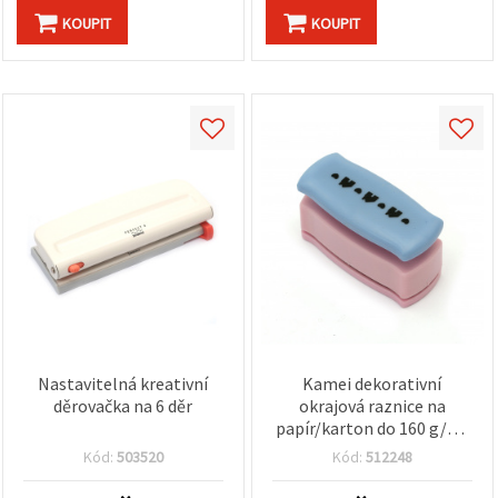
KOUPIT
KOUPIT
Nastavitelná kreativní
Kamei dekorativní
děrovačka na 6 děr
okrajová raznice na
papír/karton do 160 g/m²
– motiv domečky a srdíčka
Kód:
503520
Kód:
512248