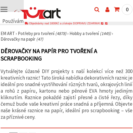
0
Používáme
Objednávky nad 1600Kč a získejte DOPRAVU ZDARMA!
cookies
EM ART
›
Potřeby pro tvoření
(4878)
›
Hobby a tvoření
(1445)
›
🍪
Děrovačky na papír
(47)
Používáme
cookies a
DĚROVAČKY NA PAPÍR PRO TVOŘENÍ A
podobné
technologie,
SCRAPBOOKING
abychom
zajistili
správné
Vytvářejte úžasné DIY projekty s naší kolekcí více než 300
fungování
kreativních raznic! Tato široká nabídka dekorativních raznic je
webu,
zlepšili vaše
ideální pro snadné vystřihování různých tvarů, okrajových linií
prostředí
a rohů z papíru, kartonu nebo pěnové EVA hmoty jediným
při jeho
kliknutím. Raznice pokaždé zajistí přesné a čisté řezy, díky
používání a
s vaším
čemuž bude vaše kreativní práce snadná a příjemná. Objevte
souhlasem
naše krásné raznice na papír, ideální pro scrapbooking – vše
analyzovali
za příznivé ceny.
návštěvnost
a
zobrazovali
relevantnější