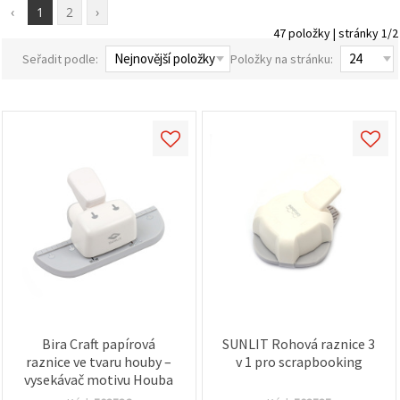
obsah a
‹
1
2
›
reklamu, a
47 položky | stránky 1/2
to i s
pomocí
Seřadit podle:
Položky na stránku:
našich
partnerů
pro
analýzu a
marketing.
Můžete
souhlasit s
použitím
všech
cookies
kliknutím
na
"Přijmout
vše!" Nebo
můžete
uvést své
preference v
Nastavení
výběrem
Bira Craft papírová
SUNLIT Rohová raznice 3
daného
typu
raznice ve tvaru houby –
v 1 pro scrapbooking
cookies a
vysekávač motivu Houba
kliknutím