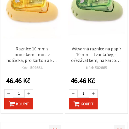
Raznice 10 mm s
Výtvarná raznice na papír
brouskem - motiv
10 mm – tvar krávy, s
holčička, pro karton a EVA
ořezávátkem, na karton a
pěnovku
pěnovku EVA – ideální na
Kód:
502664
Kód:
502665
zdobení sešitů, dárkových
visaček a krabiček
46.46
Kč
46.46
Kč
KOUPIT
KOUPIT