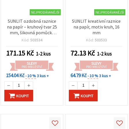
NEJPRODÁVANĚJŠÍ
NEJPRODÁVANĚJŠÍ
SUNLIT ozdobná raznice
SUNLIT kreativní raznice
na papír – kruhový tvar 25
na papír, motiv kruh, 16
mm, šikovná pomůcka
mm
pro kreativní papírové
Kód:
503534
Kód:
503533
projekty
171.15
Kč
72.13
Kč
1-2 kus
1-2 kus
SLEVY
SLEVY
PRO MNOŽSTVÍ
PRO MNOŽSTVÍ
154.04 Kč
64.79 Kč
- 10 %
3 kus +
- 10 %
3 kus +
KOUPIT
KOUPIT