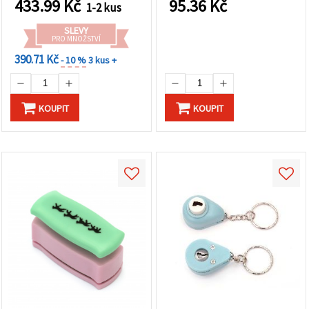
433.99
Kč
95.36
Kč
1-2 kus
SLEVY
PRO MNOŽSTVÍ
390.71 Kč
- 10 %
3 kus +
KOUPIT
KOUPIT