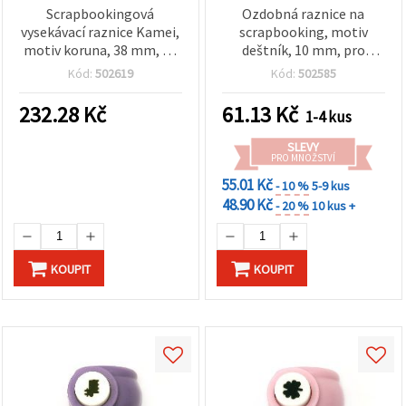
Scrapbookingová
Ozdobná raznice na
vysekávací raznice Kamei,
scrapbooking, motiv
motiv koruna, 38 mm, na
deštník, 10 mm, pro
karton a pěnovku EVA
karton a pěnovku EVA
Kód:
502619
Kód:
502585
232.28
Kč
61.13
Kč
1-4 kus
SLEVY
PRO MNOŽSTVÍ
55.01 Kč
- 10 %
5-9 kus
48.90 Kč
- 20 %
10 kus +
KOUPIT
KOUPIT