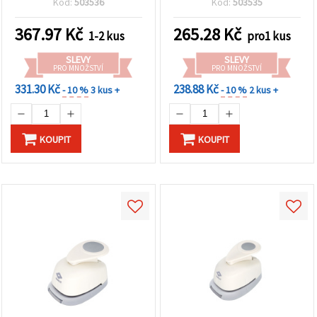
na tlačítko
Kód:
503536
Kód:
503535
"Uložit"
367.97
Kč
265.28
Kč
1-2 kus
pro1 kus
Přijmout
SLEVY
SLEVY
vše
PRO MNOŽSTVÍ
PRO MNOŽSTVÍ
331.30 Kč
238.88 Kč
- 10 %
3 kus +
- 10 %
2 kus +
Nastavení
KOUPIT
KOUPIT