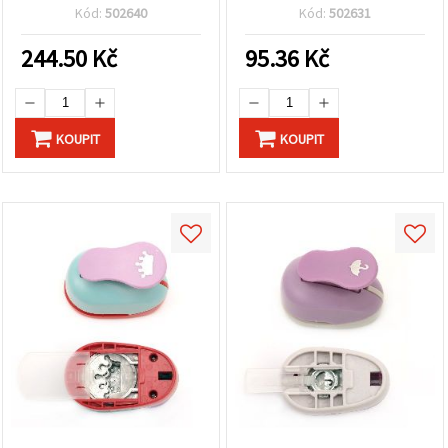
160 g/m²
Ptáčci a srdíčka, pro
Kód:
502640
Kód:
502631
scrapbooking
244.50
Kč
95.36
Kč
KOUPIT
KOUPIT