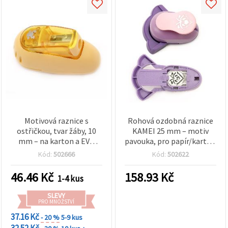
Motivová raznice s
Rohová ozdobná raznice
ostřičkou, tvar žáby, 10
KAMEI 25 mm – motiv
mm – na karton a EVA
pavouka, pro papír/karton
pěnovku; ideální na
160–240 g/m² a pěnovku
Kód:
502666
Kód:
502622
zdobení přání, rámečků a
EVA
scrapbookových alb
46.46
Kč
158.93
Kč
1-4 kus
SLEVY
PRO MNOŽSTVÍ
37.16 Kč
- 20 %
5-9 kus
32.52 Kč