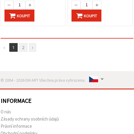
KOUPIT
KOUPIT
‹
1
2
›
© 2004 - 2026 EM ART Všechna práva vyhrazena..
INFORMACE
O nás
Zásady ochrany osobních údajů
Právní informace
Obchodní podmínky