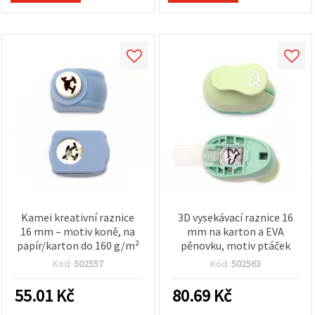
Kamei kreativní raznice
3D vysekávací raznice 16
16 mm – motiv koně, na
mm na karton a EVA
papír/karton do 160 g/m²
pěnovku, motiv ptáček
Kód:
502557
Kód:
502563
55.01
Kč
80.69
Kč