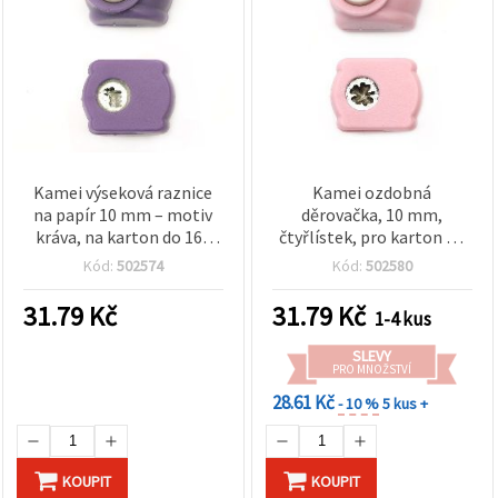
Kamei výseková raznice
Kamei ozdobná
na papír 10 mm – motiv
děrovačka, 10 mm,
kráva, na karton do 160
čtyřlístek, pro karton do
g/m²
160 g/m²
Kód:
502574
Kód:
502580
31.79
Kč
31.79
Kč
1-4 kus
SLEVY
PRO MNOŽSTVÍ
28.61 Kč
- 10 %
5 kus +
KOUPIT
KOUPIT