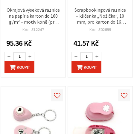
Okrajová výseková raznice
Scrapbookingová raznice
na papír a karton do 160
– klíčenka „Nožička“, 10
g/m² – motiv koně (pro
mm, pro karton do 160
scrapbooking)
g/m²
Kód:
512247
Kód:
502699
95.36
Kč
41.57
Kč
KOUPIT
KOUPIT