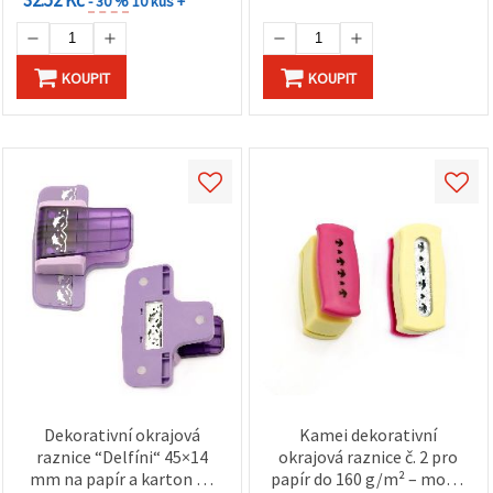
- 30 %
10 kus +
KOUPIT
KOUPIT
Dekorativní okrajová
Kamei dekorativní
raznice “Delfíni“ 45×14
okrajová raznice č. 2 pro
mm na papír a karton do
papír do 160 g/m² – motiv