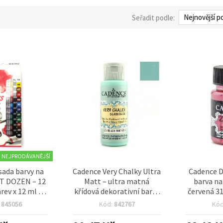
Seřadit podle:
NEJPRODÁVANĚJŠÍ
sada barvy na
Cadence Very Chalky Ultra
Cadence D
T DOZEN – 12
Matt – ultra matná
barva na
rev x 12 ml –
křídová dekorativní barva
červená 31
tní, odolná a
na sklo a porcelán,
fl oz), 
:
845056
Kód:
842767
Kó
anáší, ideální
mátově zelená (Acik
odolný
ání na sklo,
Nane Yesili), 59 ml, CG-
malování n