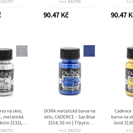
:
842757
Kód:
842756
Kó
stelově
keramiku a porcelán
pro kreat
á), 59 ml, CG-
dekorace
č
90.47
Kč
90.47
K
376
va na sklo,
DORA metalická barva na
Cadence 
 metalická
sklo, CADENCE – Sax Blue
barva na s
dstín 3132), 50
3154, 50 ml | Třpytivá
Gold 3136
ná hobby barva
modrá barva na sklo pro
nikoli pr
:
842731
Kód:
842730
Kó