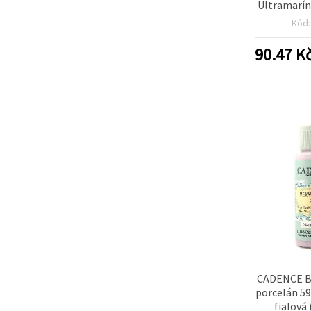
Ultramarín
ml (CG-135
Kód
porcelán
obklady | 
90.47
K
h
CADENCE Ba
porcelán 59
fialová