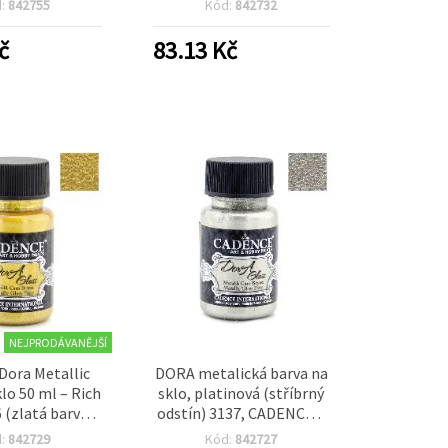
d:
842755
Kód:
842732
ivní tvoření a
sklo, DIY tvoření a
, 59 ml – CG-
dekorativní projekty
č
83.13
Kč
1352
NEJPRODÁVANĚJŠÍ
Dora Metallic
DORA metalická barva na
klo 50 ml – Rich
sklo, platinová (stříbrný
 (zlatá barva,
odstín) 3137, CADENCE –
avé zlato) pro
vysoce lesklá, odolná,
d:
842729
Kód:
842727