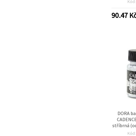
Kód
(pa
modrozelen
90.47
K
1
DORA bar
CADENCE,
stříbrná (o
ml – stříbr
Kód