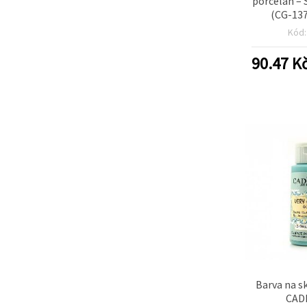
porcelán – 
(CG-137
Dekorativní
Kód
keramiku
dlaždice
90.47
K
tvoření, h
Barva na s
CAD