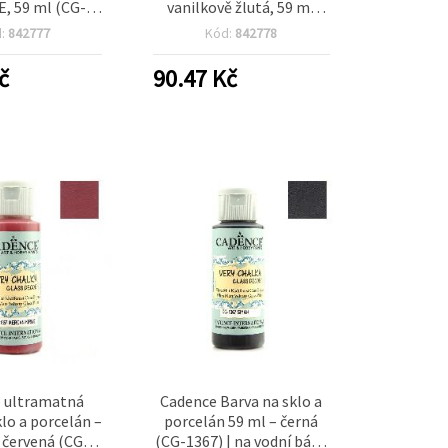
, 59 ml (CG-
vanilkově žlutá, 59 ml
oděodolná po
(CG-1336) | Dekorační
d:
842777
Kód:
842778
í, DIY hobby
barva na sklo a porcelán
o skleněné a
č
90.47
Kč
nové povrchy
 ultramatná
Cadence Barva na sklo a
klo a porcelán –
porcelán 59 ml – černá
 červená (CG-
(CG-1367) | na vodní bázi,