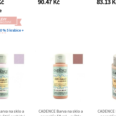
č
90.47
Kč
83.13
K
a dekorativní
1355
kreati
oření
e
LEVY
MNOŽSTVÍ
20 %
5 krabice +
rva na sklo a
CADENCE Barva na sklo a
CADENCE b