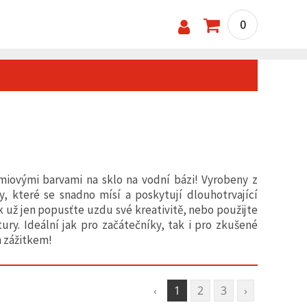
0
miovými barvami na sklo na vodní bázi! Vyrobeny z
ny, které se snadno mísí a poskytují dlouhotrvající
ak už jen popusťte uzdu své kreativitě, nebo použijte
y. Ideální jak pro začátečníky, tak i pro zkušené
m zážitkem!
‹
1
2
3
›