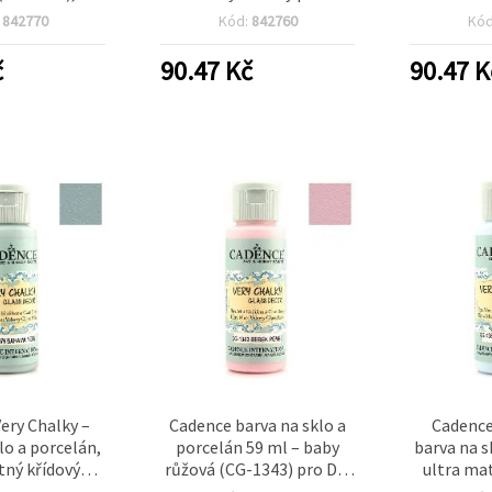
matný efekt
Tmavá orchidej (CG-
1357), 59
:
842770
Kód:
842760
Kó
, porcelán a
1374), 59 ml – dekorativní
barva na s
amiku
barva na sklenice,
kerami
č
90.47
Kč
90.47
K
porcelánové hrnky a
de
dlaždice
ery Chalky –
Cadence barva na sklo a
Cadence
lo a porcelán,
porcelán 59 ml – baby
barva na s
tný křídový
růžová (CG-1343) pro DIY
ultra ma
ahama Green
projekty na sklo,
světle mod