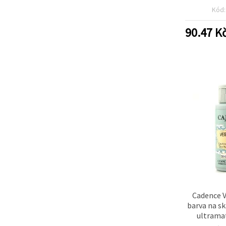
sametově 
Kód
pro sklo
ker
90.47
K
Cadence V
barva na sk
ultrama
povrch, B