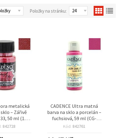
Položky na stránku:
ora metalická
CADENCE Ultra matná
 sklo – Zářivě
barva na sklo a porcelán –
33, 50 ml (1.69
fuchsiová, 59 ml (CG-
vysoké krytí a
1369) pro skleněné a
d:
842728
Kód:
842761
 povrch pro
keramické tvoření
a sklo, hobby a