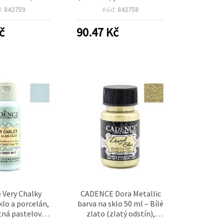
 ml | Kreativní
vypalovací v troubě,
d:
842759
Kód:
842758
klo, porcelán a
vhodná do myčky, pro
ku pro DIY
sklo, porcelán a keramiku
č
90.47
Kč
korace
 Very Chalky
CADENCE Dora Metallic
klo a porcelán,
barva na sklo 50 ml – Bílé
tná pastelově
zlato (zlatý odstín),
rá (Baby Blue)
třpytivý efekt, 3148 – pro