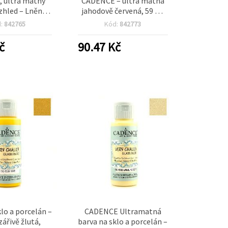
, ultra matný
CADENCE – ultra matná
vzhled – Lněný
jahodově červená, 59 ml
 59 ml | pro DIY
(CG-1372) | Kreativní
d:
842765
Kód:
842773
ázy, nádobí a
hobby barva na sklo,
é dekorace
porcelán a DIY dekorace
č
90.47
Kč
klo a porcelán –
CADENCE Ultramatná
ářivě žlutá,
barva na sklo a porcelán –