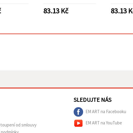
 na sklo a DIY
kreativní tvoření, vitráže
dekorac
ojekty
a dekorativní umění
t
č
83.13
Kč
83.13
K
SLEDUJTE NÁS
EM ART na Facebooku
EM ART na YouTube
dstoupení od smlouvy
í podmínky