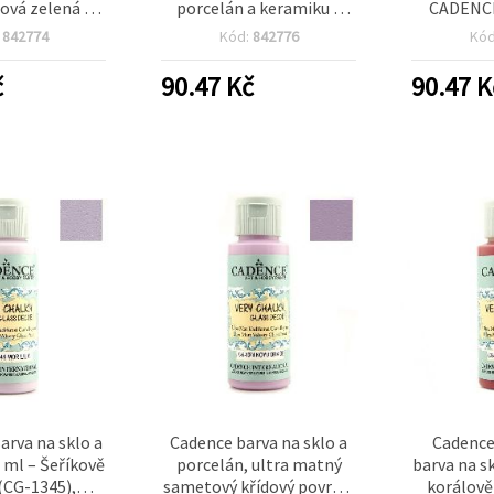
ová zelená 59
porcelán a keramiku –
CADENCE
6) | pro sklo,
bílá, 59 ml (CG-1331) –
1338), v
:
842774
Kód:
842776
Kó
, keramiku a
DIY
zaschnut
DIY kreativní
barva pr
č
90.47
Kč
90.47
K
obby
porcelá
rva na sklo a
Cadence barva na sklo a
Cadence
 ml – Šeříkově
porcelán, ultra matný
barva na s
 (CG-1345),
sametový křídový povrch,
korálově