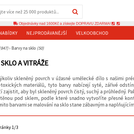
Objednávky nad 1600Kč a získejte DOPRAVU ZDARMA!
NABÍDKY
NEJPRODÁVANĚJŠÍ
VELKOOBCHOD
(847)
›
Barvy na sklo
(50)
 SKLO A VITRÁŽE
ýkoliv skleněný povrch v úžasné umělecké dílo s našimi pré
etoxických materiálů, tyto barvy nabízejí syté, zářivé odstí
í zajistit, aby byl skleněný povrch čistý, suchý a průhledný. P
těnou pod sklem, podle které snadno vytvoříte přesné kontur
mito barvami se malování na sklo stane zábavným a naplňující
tránky 1/3