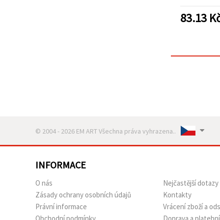
na malování
pr
83.13
K
© 2004 - 2026 EM ART Všechna práva vyhrazena..
INFORMACE
O nás
Nejčastější dotazy
Zásady ochrany osobních údajů
Kontakty
Právní informace
Vrácení zboží a o
Obchodní podmínky
Doprava a platebn