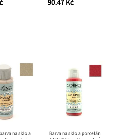
č
90.47
Kč
vní tvoření
arva na sklo a
Barva na sklo a porcelán