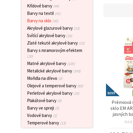
obsah a
Křídové barvy
(44)
reklamu, a
to i s
Barvy na textil
(41)
pomocí
Barvy na sklo
(50)
našich
partnerů
Akrylové glazurové barvy
(13)
pro
Svítící akrylové barvy
(16)
analýzu a
marketing.
Zlaté tekuté akrylové barvy
(23)
Můžete
Barvy s mramorovým efektem
souhlasit s
(10)
použitím
všech
Matné akrylové barvy
(105)
cookies
Metalické akrylové barvy
(143)
kliknutím
na
Mořidla na dřevo
(0)
"Přijmout
Olejové a temperové barvy
vše!" Nebo
(60)
můžete
Perleťové akrylové barvy
(10)
NOVÝ
uvést své
preference v
Plakátové barvy
(9)
Prémiová 
Nastavení
sklo EM AR
Barvy ve spreji
(5)
výběrem
jasných ba
daného
Vodové barvy
(3)
typu
transparen
Kód
Temperové barvy
(13)
cookies a
snadno se n
kliknutím
na malov