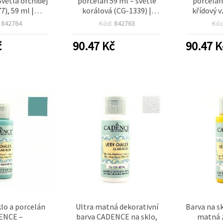
Světlá orchidej
porcelán 59 ml – světle
porcelán
7), 59 ml |
korálová (CG-1339) |
křídový 
 barva na sklo,
barva na sklo, keramiku a
(CG-1334),
:
842764
Kód:
842763
Kó
, porcelán a
porcelán, DIY kreativní
hrnky, v
, DIY hobby
tvoření a domácí
bytov
č
90.47
Kč
90.47
K
rnky a talíře
dekorace
klo a porcelán
Ultra matná dekorativní
Barva na s
ENCE –
barva CADENCE na sklo,
matná z