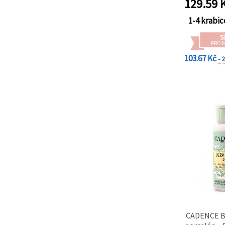
129.59
K
na tlačítko
porcelán 
"Uložit"
tv
1-4 krabic
Přijmout
S
PRO 
vše
103.67 Kč
- 
Nastavení
CADENCE Ba