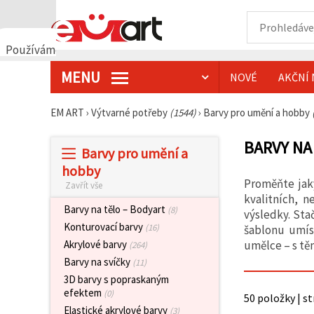
Používáme
cookies
MENU
NOVÉ
AKČNÍ 
🍪
Používáme
cookies a
EM ART
›
Výtvarné potřeby
(1544)
›
Barvy pro umění a hobby
podobné
technologie,
abychom
BARVY NA
Barvy pro umění a
zajistili
správné
hobby
fungování
Proměňte jak
Zavřít vše
webu,
zlepšili vaše
kvalitních, n
prostředí
Barvy na tělo – Bodyart
(8)
výsledky. Stač
při jeho
Konturovací barvy
(16)
šablonu umís
používání a
s vaším
umělce – s tě
Akrylové barvy
(264)
souhlasem
Barvy na svíčky
(11)
analyzovali
návštěvnost
3D barvy s popraskaným
a
efektem
(0)
50 položky | s
zobrazovali
relevantnější
Elastické akrylové barvy
(3)