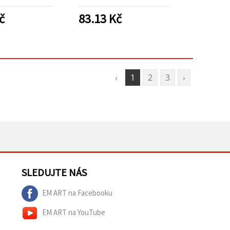
e skla a DIY
lahvička 50 ml pro sklo a
voření
DIY projekty
č
83.13
Kč
‹
1
2
3
›
SLEDUJTE NÁS
EM ART na Facebooku
EM ART na YouTube