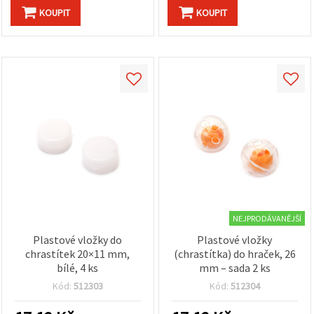
KOUPIT
KOUPIT
NEJPRODÁVANĚJŠÍ
Plastové vložky do
Plastové vložky
chrastítek 20×11 mm,
(chrastítka) do hraček, 26
bílé, 4 ks
mm – sada 2 ks
Kód:
512303
Kód:
512304