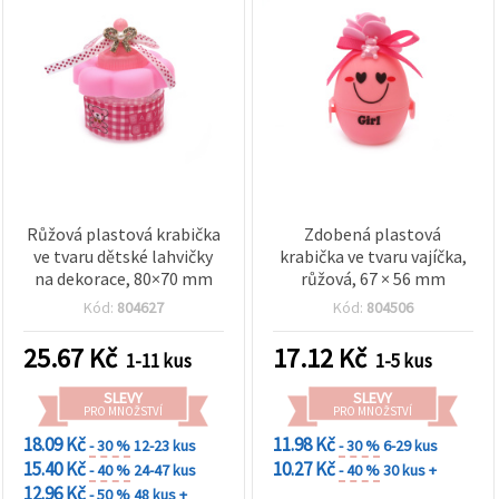
Růžová plastová krabička
Zdobená plastová
ve tvaru dětské lahvičky
krabička ve tvaru vajíčka,
na dekorace, 80×70 mm
růžová, 67 × 56 mm
Kód:
804627
Kód:
804506
25.67
Kč
17.12
Kč
1-11 kus
1-5 kus
SLEVY
SLEVY
PRO MNOŽSTVÍ
PRO MNOŽSTVÍ
18.09 Kč
11.98 Kč
- 30 %
12-23 kus
- 30 %
6-29 kus
15.40 Kč
10.27 Kč
- 40 %
24-47 kus
- 40 %
30 kus +
12.96 Kč
- 50 %
48 kus +