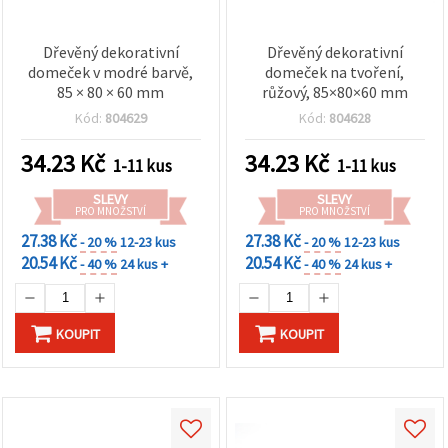
Dřevěný dekorativní
Dřevěný dekorativní
domeček v modré barvě,
domeček na tvoření,
85 × 80 × 60 mm
růžový, 85×80×60 mm
Kód:
804629
Kód:
804628
34.23
Kč
34.23
Kč
1-11 kus
1-11 kus
SLEVY
SLEVY
PRO MNOŽSTVÍ
PRO MNOŽSTVÍ
27.38 Kč
27.38 Kč
- 20 %
12-23 kus
- 20 %
12-23 kus
20.54 Kč
20.54 Kč
- 40 %
24 kus +
- 40 %
24 kus +
KOUPIT
KOUPIT