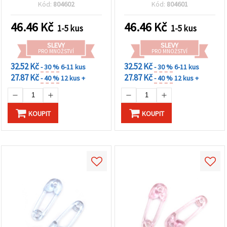
pro DIY a hobby tvoření
Kód:
804602
Kód:
804601
46.46
Kč
46.46
Kč
1-5 kus
1-5 kus
SLEVY
SLEVY
PRO MNOŽSTVÍ
PRO MNOŽSTVÍ
32.52 Kč
32.52 Kč
- 30 %
6-11 kus
- 30 %
6-11 kus
27.87 Kč
27.87 Kč
- 40 %
12 kus +
- 40 %
12 kus +
KOUPIT
KOUPIT