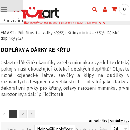
0
Používáme
Objednávky nad 1600Kč a získejte DOPRAVU ZDARMA!
cookies
EM ART
›
Příležitosti a svátky
(2956)
›
Křtiny miminka
(150)
›
Dětské
🍪
doplňky
(41)
Používáme
cookies a
DOPLŇKY A DÁRKY KE KŘTU
podobné
technologie,
abychom
Oslavte důležité okamžiky vašeho miminka a vyzdobte dětský
zajistili
správné
pokoj s naší okouzlující kolekcí dětských doplňků! Objevte
fungování
různé kojenecké lahve, savičky a klipy na dudlíky v
webu,
rozmanitých designech a velikostech – ideální jako dárky a
zlepšili vaše
prostředí
dekorativní prvky pro křtiny, oslavy narození miminka, první
při jeho
narozeniny a další příležitosti!
používání a
s vaším
souhlasem
analyzovali
‹
1
2
›
návštěvnost
a
41 položky | stránky 1/2
zobrazovali
relevantnější
Seřadit podle:
Položky na stránku: