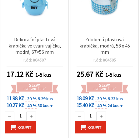
Dekorační plastová
Zdobená plastová
krabička ve tvaru vajíčka,
krabička, modrá, 58 x 45
modrá, 67×56 mm
mm
Kód:
804507
Kód:
804505
17.12
Kč
25.67
Kč
1-5 kus
1-5 kus
SLEVY
SLEVY
PRO MNOŽSTVÍ
PRO MNOŽSTVÍ
11.98 Kč
18.09 Kč
- 30 %
6-29 kus
- 30 %
6-23 kus
10.27 Kč
15.40 Kč
- 40 %
30 kus +
- 40 %
24 kus +
KOUPIT
KOUPIT