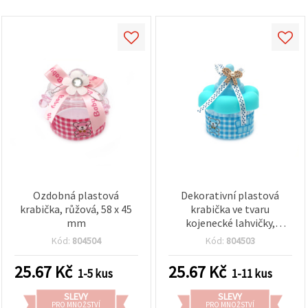
Ozdobná plastová
Dekorativní plastová
krabička, růžová, 58 x 45
krabička ve tvaru
mm
kojenecké lahvičky,
modrá, 80 x 70 mm
Kód:
804504
Kód:
804503
25.67
Kč
25.67
Kč
1-5 kus
1-11 kus
SLEVY
SLEVY
PRO MNOŽSTVÍ
PRO MNOŽSTVÍ