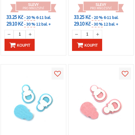
na tlačítko
SLEVY
SLEVY
"Uložit"
PRO MNOŽSTVÍ
PRO MNOŽSTVÍ
33.25 Kč
33.25 Kč
- 20 %
6-11 bal.
- 20 %
6-11 bal.
Přijmout
29.10 Kč
29.10 Kč
- 30 %
12 bal. +
- 30 %
12 bal. +
vše
Nastavení
KOUPIT
KOUPIT