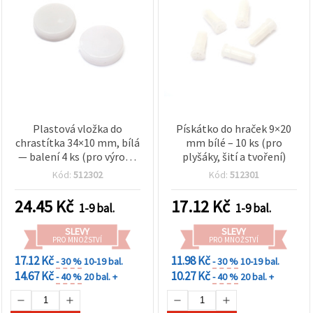
Plastová vložka do
Pískátko do hraček 9×20
chrastítka 34×10 mm, bílá
mm bílé – 10 ks (pro
— balení 4 ks (pro výrobu
plyšáky, šití a tvoření)
hraček a kreativní tvoření)
Kód:
512302
Kód:
512301
24.45
Kč
17.12
Kč
1-9 bal.
1-9 bal.
SLEVY
SLEVY
PRO MNOŽSTVÍ
PRO MNOŽSTVÍ
17.12 Kč
11.98 Kč
- 30 %
10-19 bal.
- 30 %
10-19 bal.
14.67 Kč
10.27 Kč
- 40 %
20 bal. +
- 40 %
20 bal. +