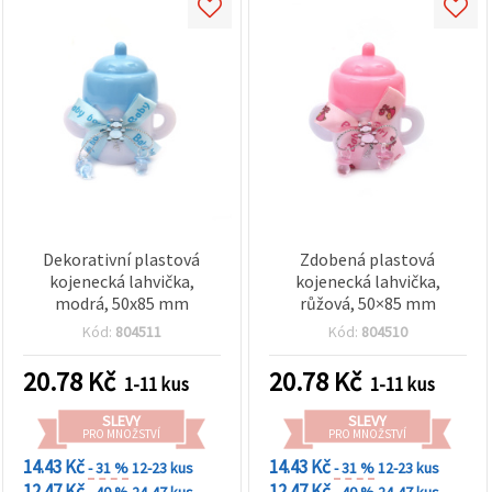
Dekorativní plastová
Zdobená plastová
kojenecká lahvička,
kojenecká lahvička,
modrá, 50x85 mm
růžová, 50×85 mm
Kód:
804511
Kód:
804510
20.78
Kč
20.78
Kč
1-11 kus
1-11 kus
SLEVY
SLEVY
PRO MNOŽSTVÍ
PRO MNOŽSTVÍ
14.43 Kč
14.43 Kč
- 31 %
12-23 kus
- 31 %
12-23 kus
12.47 Kč
12.47 Kč
- 40 %
24-47 kus
- 40 %
24-47 kus