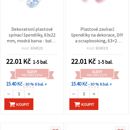
Dekorativní plastové
Plastové zavírací
spínací špendlíky, 63x22
špendlíky na dekorace, DIY
mm, modrá barva - balení
a scrapbooking, 63×22
4 ks
mm, růžová, balení 4 ks
Kód:
804520
Kód:
804519
22.01
Kč
22.01
Kč
1-5 bal.
1-5 bal.
SLEVY
SLEVY
PRO MNOŽSTVÍ
PRO MNOŽSTVÍ
15.40 Kč
15.40 Kč
- 30 %
6 bal. +
- 30 %
6 bal. +
KOUPIT
KOUPIT