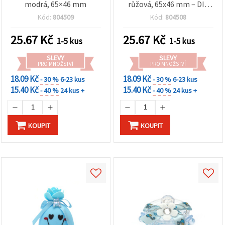
modrá, 65×46 mm
růžová, 65x46 mm – DIY
kreativní tvoření
Kód:
804509
Kód:
804508
25.67
Kč
25.67
Kč
1-5 kus
1-5 kus
SLEVY
SLEVY
PRO MNOŽSTVÍ
PRO MNOŽSTVÍ
18.09 Kč
18.09 Kč
- 30 %
6-23 kus
- 30 %
6-23 kus
15.40 Kč
15.40 Kč
- 40 %
24 kus +
- 40 %
24 kus +
KOUPIT
KOUPIT