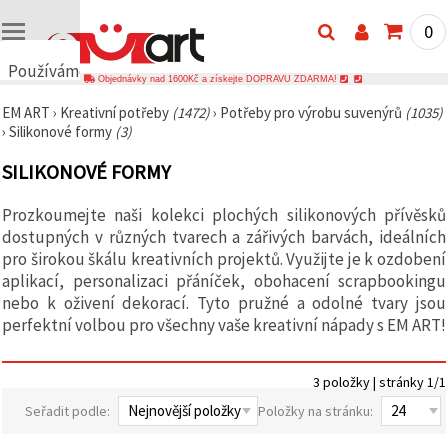
0
Používáme
Objednávky nad 1600Kč a získejte DOPRAVU ZDARMA!
cookies
EM ART
›
Kreativní potřeby
(1472)
›
Potřeby pro výrobu suvenýrů
(1035)
🍪
›
Silikonové formy
(3)
Používáme
cookies a
SILIKONOVÉ FORMY
podobné
technologie,
abychom
Prozkoumejte naši kolekci plochých silikonových přívěsků
zajistili
správné
dostupných v různých tvarech a zářivých barvách, ideálních
fungování
pro širokou škálu kreativních projektů. Využijte je k ozdobení
webu,
aplikací, personalizaci přáníček, obohacení scrapbookingu
zlepšili vaše
prostředí
nebo k oživení dekorací. Tyto pružné a odolné tvary jsou
při jeho
perfektní volbou pro všechny vaše kreativní nápady s EM ART!
používání a
s vaším
souhlasem
analyzovali
3 položky | stránky 1/1
návštěvnost
a
Seřadit podle:
Položky na stránku:
zobrazovali
relevantnější