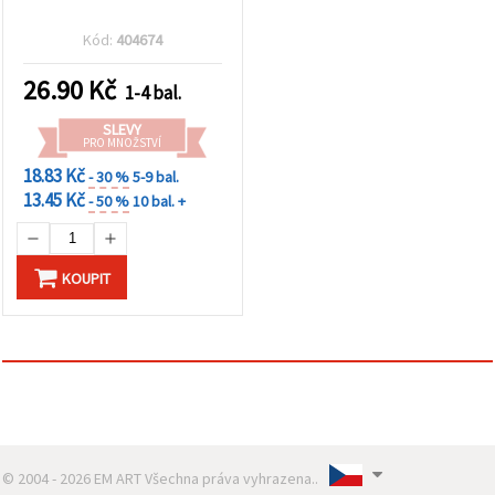
Kód:
404674
26.90
Kč
1-4 bal.
SLEVY
PRO MNOŽSTVÍ
18.83 Kč
- 30 %
5-9 bal.
13.45 Kč
- 50 %
10 bal. +
KOUPIT
© 2004 - 2026 EM ART Všechna práva vyhrazena..