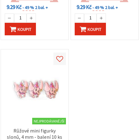
na tlačítko
"Uložit"
9.29 Kč
9.29 Kč
- 49 %
2 bal. +
- 49 %
2 bal. +
Přijmout
vše
KOUPIT
KOUPIT
Nastavení
NEJPRODÁVANĚJŠÍ
Růžové mini figurky
slonů, 4 mm - balení 10 ks