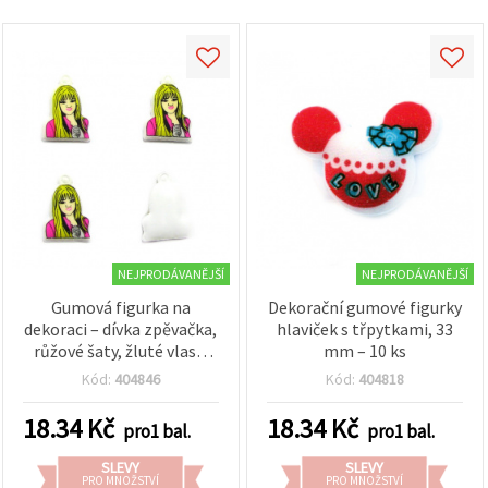
obsah a
reklamu, a
to i s
pomocí
našich
partnerů
pro
analýzu a
marketing.
Můžete
souhlasit s
použitím
všech
cookies
kliknutím
NEJPRODÁVANĚJŠÍ
NEJPRODÁVANĚJŠÍ
na
"Přijmout
Gumová figurka na
Dekorační gumové figurky
vše!" Nebo
dekoraci – dívka zpěvačka,
hlaviček s třpytkami, 33
můžete
růžové šaty, žluté vlasy,
mm – 10 ks
uvést své
preference v
plochá bílá zadní strana, s
Kód:
404846
Kód:
404818
Nastavení
třpytkami, 30 mm, 10 ks
výběrem
daného
18.34
Kč
18.34
Kč
pro1 bal.
pro1 bal.
typu
cookies a
SLEVY
SLEVY
kliknutím
PRO MNOŽSTVÍ
PRO MNOŽSTVÍ