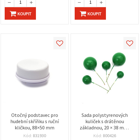
KOUPIT
KOUPIT
Otočný podstavec pro
Sada polystyrenových
hudební skříňku s ruční
kuliček s drátěnou
kličkou, 88×50 mm
základnou, 20 × 38 mm,
zelené, 20 ks
Kód:
831930
Kód:
800426