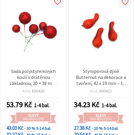
Sada polystyrenových
Styroporová dýně
koulí s drátěnou
Butternut na dekorace a
základnou, 20 × 38 mm,
tvoření, 42 x 19 mm – 10
červený třpytivý povrch –
ks
Kód:
800420
Kód:
800422
20 ks
53.79
Kč
34.23
Kč
1-4 bal.
1-4 bal.
SLEVY
SLEVY
PRO MNOŽSTVÍ
PRO MNOŽSTVÍ
43.03 Kč
27.38 Kč
- 20 %
5-14 bal.
- 20 %
5-14 bal.
32.27 Kč
20.54 Kč
- 40 %
15 bal. +
- 40 %
15 bal. +