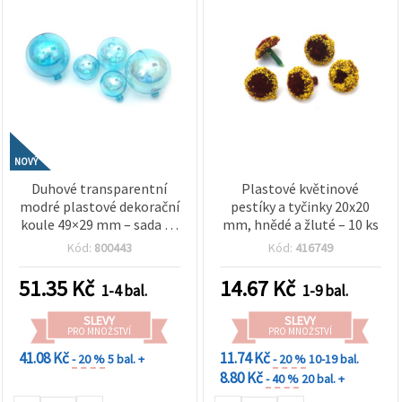
NOVÝ
Duhové transparentní
Plastové květinové
modré plastové dekorační
pestíky a tyčinky 20x20
koule 49×29 mm – sada 12
mm, hnědé a žluté – 10 ks
ks – ideální na party
Kód:
800443
Kód:
416749
dekorace, květinová
aranžmá a kreativní
51.35
Kč
14.67
Kč
1-4 bal.
1-9 bal.
tvoření
SLEVY
SLEVY
PRO MNOŽSTVÍ
PRO MNOŽSTVÍ
41.08 Kč
11.74 Kč
- 20 %
5 bal. +
- 20 %
10-19 bal.
8.80 Kč
- 40 %
20 bal. +