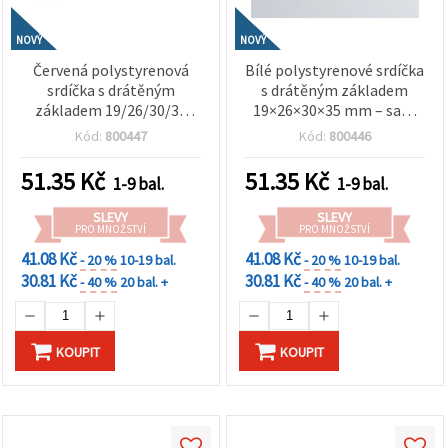
NOVÝ
NOVÝ
Červená polystyrenová
Bílé polystyrenové srdíčka
srdíčka s drátěným
s drátěným základem
základem 19/26/30/35
19×26×30×35 mm – sada
mm – sada 20 ks – ideální
20 ks – ideální pro
Kód:
800447
Kód:
800446
na floristiky, dárkové
floristiku, zdobení dárků a
dekorace a kreativní
kreativní tvoření
51.35
Kč
51.35
Kč
1-9 bal.
1-9 bal.
tvoření
SLEVY
SLEVY
PRO MNOŽSTVÍ
PRO MNOŽSTVÍ
41.08 Kč
41.08 Kč
- 20 %
10-19 bal.
- 20 %
10-19 bal.
30.81 Kč
30.81 Kč
- 40 %
20 bal. +
- 40 %
20 bal. +
KOUPIT
KOUPIT