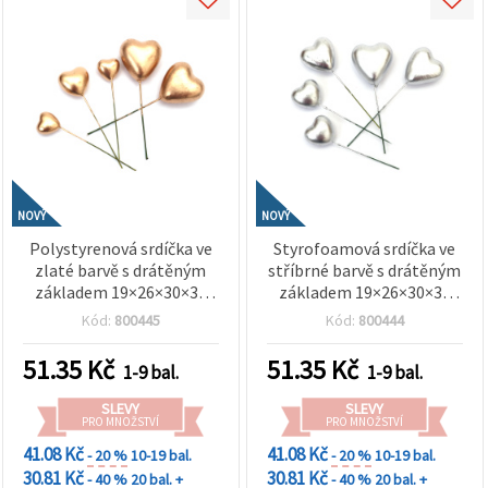
NOVÝ
NOVÝ
Polystyrenová srdíčka ve
Styrofoamová srdíčka ve
zlaté barvě s drátěným
stříbrné barvě s drátěným
základem 19×26×30×35
základem 19×26×30×35
mm – sada 20 ks – ideální
mm – sada 20 ks – ideální
Kód:
800445
Kód:
800444
na floristiku, dárkové
na květinová aranžmá,
dekorace a kreativní
dekorace dárků a kreativní
51.35
Kč
51.35
Kč
1-9 bal.
1-9 bal.
tvoření
tvoření
SLEVY
SLEVY
PRO MNOŽSTVÍ
PRO MNOŽSTVÍ
41.08 Kč
41.08 Kč
- 20 %
10-19 bal.
- 20 %
10-19 bal.
30.81 Kč
30.81 Kč
- 40 %
20 bal. +
- 40 %
20 bal. +