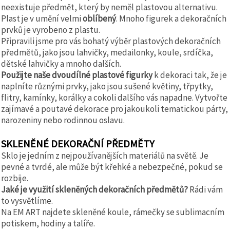
neexistuje předmět, který by neměl plastovou alternativu.
Plast je v umění velmi
oblíbený
. Mnoho figurek a dekoračních
prvků je vyrobeno z plastu.
Připravili jsme pro vás bohatý výběr plastových dekoračních
předmětů, jako jsou lahvičky, medailonky, koule, srdíčka,
dětské lahvičky a mnoho dalších.
Použijte naše dvoudílné plastové figurky
k dekoraci tak, že je
naplníte různými prvky, jako jsou sušené květiny, třpytky,
flitry, kamínky, korálky a cokoli dalšího vás napadne. Vytvořte
zajímavé a poutavé dekorace pro jakoukoli tematickou párty,
narozeniny nebo rodinnou oslavu.
SKLENĚNÉ DEKORAČNÍ PŘEDMĚTY
Sklo je jedním z nejpoužívanějších materiálů na světě. Je
pevné a tvrdé, ale může být křehké a nebezpečné, pokud se
rozbije.
Jaké je využití skleněných dekoračních předmětů?
Rádi vám
to vysvětlíme.
Na EM ART najdete skleněné koule, rámečky se sublimacním
potiskem, hodiny a talíře.