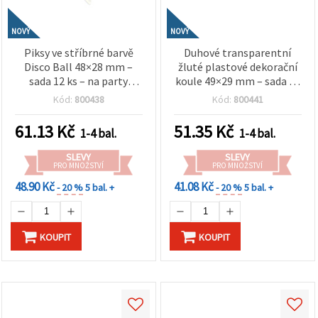
NOVÝ
NOVÝ
Piksy ve stříbrné barvě
Duhové transparentní
Disco Ball 48×28 mm –
žluté plastové dekorační
sada 12 ks – na party
koule 49×29 mm – sada 12
dekorace, květinová
ks – ideální na party
Kód:
800438
Kód:
800441
aranžmá a kreativní
dekorace, květinová
tvoření (assorted)
aranžmá a kreativní
61.13
Kč
51.35
Kč
1-4 bal.
1-4 bal.
tvoření
SLEVY
SLEVY
PRO MNOŽSTVÍ
PRO MNOŽSTVÍ
48.90 Kč
41.08 Kč
- 20 %
5 bal. +
- 20 %
5 bal. +
KOUPIT
KOUPIT