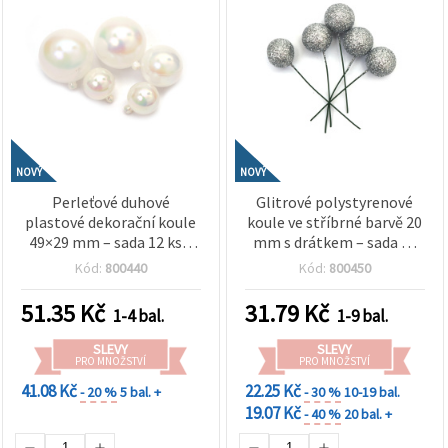
NOVÝ
NOVÝ
Perleťové duhové
Glitrové polystyrenové
plastové dekorační koule
koule ve stříbrné barvě 20
49×29 mm – sada 12 ks –
mm s drátkem – sada 20
na party dekorace,
ks – na floristiku, vánoční
Kód:
800440
Kód:
800450
květinové aranžmá a
dekorace a kreativní
kreativní tvoření (mix)
tvoření
51.35
Kč
31.79
Kč
1-4 bal.
1-9 bal.
SLEVY
SLEVY
PRO MNOŽSTVÍ
PRO MNOŽSTVÍ
41.08 Kč
22.25 Kč
- 20 %
5 bal. +
- 30 %
10-19 bal.
19.07 Kč
- 40 %
20 bal. +