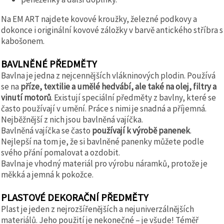
Na EM ART najdete kovové kroužky, železné podkovy a
dokonce i originální kovové záložky v barvě antického stříbra s
kabošonem.
BAVLNĚNÉ PŘEDMĚTY
Bavlna je jedna z nejcennějších vlákninových plodin. Používá
se na
příze, textilie a umělé hedvábí, ale také na olej, filtry a
vinutí motorů
. Existují speciální předměty z bavlny, které se
často používají v umění. Práce s nimi je snadná a příjemná.
Nejběžnější z nich jsou bavlněná vajíčka.
Bavlněná vajíčka se často
používají k výrobě panenek
.
Nejlepší na tom je, že si bavlněné panenky můžete podle
svého přání pomalovat a ozdobit.
Bavlna je vhodný materiál pro výrobu náramků, protože je
měkká a jemná k pokožce.
PLASTOVÉ DEKORAČNÍ PŘEDMĚTY
Plast je jeden z nejrozšířenějších a nejuniverzálnějších
materiálů. Jeho použití je nekonečné – je všude! Téměř