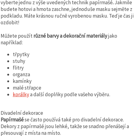
vyberte jednu z výše uvedených technik papírmašé
.
Jakmile
budete hotovi a hmota zaschne, jednoduše masku sejměte z
podkladu. Máte krásnou ručně vyrobenou masku. Teď je čas ji
ozdobit!
Můžete použít
různé barvy a dekorační materiály
jako
například:
třpytky
stuhy
flitry
organza
kamínky
malé střapce
korálky
a další doplňky podle vašeho výběru.
Divadelní dekorace
Papírmašé
se často používá také pro divadelní dekorace.
Dekory z papírmašé jsou lehké, takže se snadno přenášejí a
přesouvají z místa na místo.