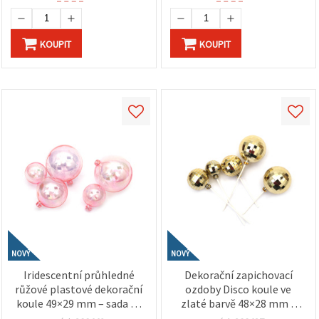
KOUPIT
KOUPIT
NOVÝ
NOVÝ
Iridescentní průhledné
Dekorační zapichovací
růžové plastové dekorační
ozdoby Disco koule ve
koule 49×29 mm – sada 12
zlaté barvě 48×28 mm –
ks – na party dekorace,
sada 12 ks – na párty