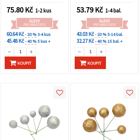
75.80
Kč
53.79
Kč
1-2 kus
1-4 bal.
SLEVY
SLEVY
PRO MNOŽSTVÍ
PRO MNOŽSTVÍ
60.64 Kč
43.03 Kč
- 20 %
3-4 kus
- 20 %
5-14 bal.
45.48 Kč
32.27 Kč
- 40 %
5 kus +
- 40 %
15 bal. +
KOUPIT
KOUPIT