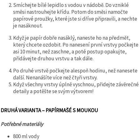
Smíchejte bílé lepidlo s vodou v nádobě. Do vzniklé
směsi nastrouhejte křídu. Potom do směsi namočte
papírové proužky, které jste si dříve připravili, a nechte
je nasáknout.
Když je papír dobře nasáklý, naneste ho na předmět,
který chcete ozdobit. Po nanesení první vrstvy počkejte
asi 10 minut, než zaschne, a poté postup opakujte,
přidávejte druhou vrstvu a tak dále.
Po druhé vrstvě počkejte alespoň hodinu, než nanesete
další. Nenanášíte více než čtyři vrstvy.
Když všechny vrstvy úplně vyschnou, přidejte závěrečné
detaily a potěšte se svým výtvorem!
DRUHÁ VARIANTA – PAPÍRMAŠÉ S MOUKOU
Potřebné materiály
800 ml vody