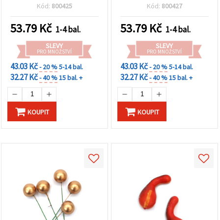
žluté, 20 ks
stoncích, průměr 20 mm ×
Kód:
800425
Kód:
800427
stonek 38 mm, lesklý
povrch – květinová
53.79
Kč
53.79
Kč
1-4 bal.
1-4 bal.
aranžmá, věnce a DIY
tvoření, 20 ks
SLEVY
SLEVY
PRO MNOŽSTVÍ
PRO MNOŽSTVÍ
43.03 Kč
43.03 Kč
- 20 %
5-14 bal.
- 20 %
5-14 bal.
32.27 Kč
32.27 Kč
- 40 %
15 bal. +
- 40 %
15 bal. +
KOUPIT
KOUPIT