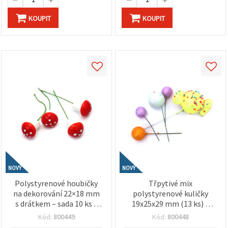
KOUPIT
KOUPIT
NOVÝ
NOVÝ
Polystyrenové houbičky
Třpytivé mix
na dekorování 22×18 mm
polystyrenové kuličky
s drátkem – sada 10 ks –
19x25x29 mm (13 ks) a
ideální pro floristiku,
bonbony 67x40 mm (2 ks)
Kód:
800449
Kód:
800448
věnce, vánoční tvoření a
s drátěným základem –