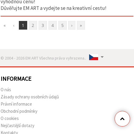
výhodnou cenu!
Důvěřujte EM ART a vydejte se na kreativní cestu!
«
‹
1
2
3
4
5
›
»
© 2004 - 2026 EM ART Všechna práva vyhrazena..
INFORMACE
O nás
Zásady ochrany osobních údajů
Právní informace
Obchodní podmínky
O cookies
Nejčastější dotazy
Kontakty