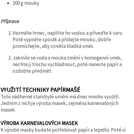
200 g mouky
Příprava
Vezměte hrnec, naplňte ho vodou a přiveďte k varu.
Poté vypněte sporák a přidejte mouku, dobře
promíchejte, aby vznikla hladká směs.
Jakmile se voda a mouka změní v homogenní směs,
nechte ji trochu vychladnout, poté naneste papír a
ozdobte předmět.
VYUŽITÍ TECHNIKY PAPÍRMAŠÉ
Toto nádherné starobylé umění má dnes mnoho využití.
Jedním z nich je výroba masek, zejména karnevalových
masek.
VÝROBA KARNEVALOVÝCH MASEK
K výrobě masky budete potřebovat papír a lepidlo. Poté si