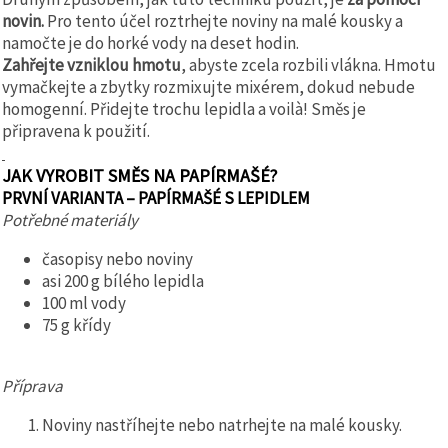
novin.
Pro tento účel roztrhejte noviny na malé kousky a
namočte je do horké vody na deset hodin.
Zahřejte vzniklou hmotu
, abyste zcela rozbili vlákna. Hmotu
vymačkejte a zbytky rozmixujte mixérem, dokud nebude
homogenní. Přidejte trochu lepidla a voilà! Směs je
připravena k použití.
JAK VYROBIT SMĚS NA PAPÍRMAŠÉ?
PRVNÍ VARIANTA – PAPÍRMAŠÉ S LEPIDLEM
Potřebné materiály
časopisy nebo noviny
asi 200 g bílého lepidla
100 ml vody
75 g křídy
Příprava
Noviny nastříhejte nebo natrhejte na malé kousky.