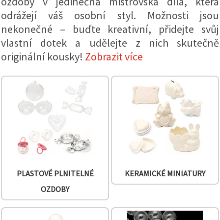
ozdoby v jedinečná mistrovská díla, která
obsah a
reklamu, a
odrážejí váš osobní styl. Možnosti jsou
to i s
nekonečné – buďte kreativní, přidejte svůj
pomocí
našich
vlastní dotek a udělejte z nich skutečně
partnerů
pro
originální kousky!
Zobrazit více
analýzu a
marketing.
Můžete
souhlasit s
použitím
všech
cookies
kliknutím
na
"Přijmout
vše!" Nebo
můžete
uvést své
preference v
PLASTOVÉ PLNITELNÉ
KERAMICKÉ MINIATURY
Nastavení
výběrem
OZDOBY
daného
typu
cookies a
kliknutím