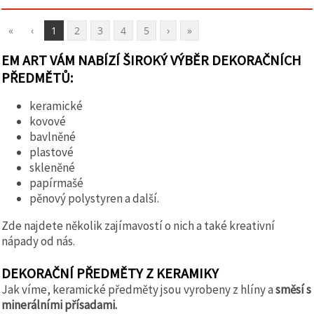
«
‹
1
2
3
4
5
›
»
EM ART VÁM NABÍZÍ ŠIROKÝ VÝBĚR DEKORAČNÍCH
PŘEDMĚTŮ:
keramické
kovové
bavlněné
plastové
skleněné
papírmašé
pěnový polystyren a další.
Zde najdete několik zajímavostí o nich a také kreativní
nápady od nás.
DEKORAČNÍ PŘEDMĚTY Z KERAMIKY
Jak víme, keramické předměty jsou vyrobeny z hlíny a
směsí s
minerálními přísadami.