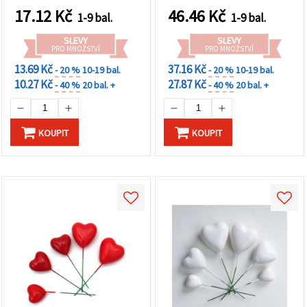
DIY dekorace
ideální pro vánoční
17.12
Kč
46.46
Kč
1-9 bal.
1-9 bal.
dekorace, květinová
aranžmá a kreativní
SLEVY
SLEVY
tvoření
PRO MNOŽSTVÍ
PRO MNOŽSTVÍ
13.69 Kč
37.16 Kč
- 20 %
10-19 bal.
- 20 %
10-19 bal.
10.27 Kč
27.87 Kč
- 40 %
20 bal. +
- 40 %
20 bal. +
KOUPIT
KOUPIT