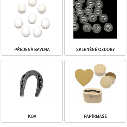
na tlačítko
"Uložit"
Přijmout
vše
Nastavení
PŘEDENÁ BAVLNA
SKLENĚNÉ OZDOBY
KOV
PAPÍRMAŠÉ