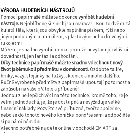
VÝROBA HUDEBNÍCH NÁSTROJŮ
Pomocí papírmašé můžete dokonce
vyrábět hudební
nástroje.
Nejoblíbenější z nich jsou maracas. Jsou to dvě dutá
kulatá těla, která jsou obvykle naplněna pískem, rýží nebo
jiným podobným materiálem, s plastovými nebo dřevěnými
rukojeťmi.
Můžete je snadno vyrobit doma, protože nevyžadují zvláštní
dovednosti, jen fantazii a odhodlání.
Díky technice papírmašé můžete snadno vdechnout nový
život jakémukoli předmětu v domácnosti.
Ozdobte talíře,
hrnky, vázy, stojánky na tužky, sklenice a mnoho dalšího.
Ručně vyrobené předměty z papírmašé upoutají pozornost a
zapůsobí na vaše přátele a příbuzné!
Jednou z nejlepších věcí na této technice, kromě toho, že je
velmi jednoduchá, je, že je dostupná a nevyžaduje velké
finanční náklady. Pozvěte své příbuzné, tvořte společně,
nebo se do tohoto nového koníčku ponořte sami a odpočiňte
si po náročném dni.
Všechno potřebné najdete online v obchodě EM ART za