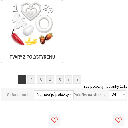
TVARY Z POLYSTYRENU
«
‹
1
2
3
4
5
›
»
355 položky | stránky 1/15
Seřadit podle:
Položky na stránku: