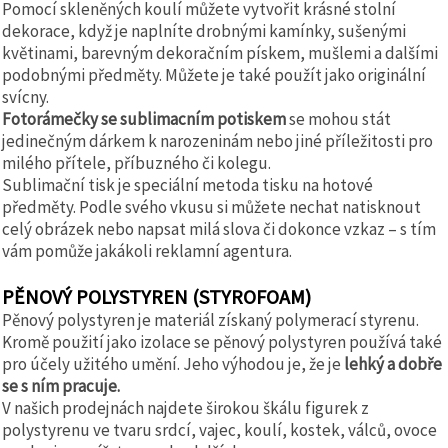
Pomocí skleněných koulí můžete vytvořit krásné stolní
dekorace, když je naplníte drobnými kamínky, sušenými
květinami, barevným dekoračním pískem, mušlemi a dalšími
podobnými předměty. Můžete je také použít jako originální
svícny.
Fotorámečky se sublimacním potiskem
se mohou stát
jedinečným dárkem k narozeninám nebo jiné příležitosti pro
milého přítele, příbuzného či kolegu.
Sublimační tisk je speciální metoda tisku na hotové
předměty. Podle svého vkusu si můžete nechat natisknout
celý obrázek nebo napsat milá slova či dokonce vzkaz – s tím
vám pomůže jakákoli reklamní agentura.
PĚNOVÝ POLYSTYREN (STYROFOAM)
Pěnový polystyren je materiál získaný polymerací styrenu.
Kromě použití jako izolace se pěnový polystyren používá také
pro účely užitého umění. Jeho výhodou je, že je
lehký a dobře
se s ním pracuje.
V našich prodejnách najdete širokou škálu figurek z
polystyrenu ve tvaru srdcí, vajec, koulí, kostek, válců, ovoce