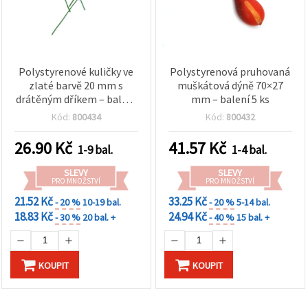
Polystyrenové kuličky ve
Polystyrenová pruhovaná
zlaté barvě 20 mm s
muškátová dýně 70×27
drátěným dříkem – balení
mm – balení 5 ks
20 ks pro hobby,
Kód:
800434
Kód:
800432
floristiku, věnce a
sváteční dekorace
26.90
Kč
41.57
Kč
1-9 bal.
1-4 bal.
SLEVY
SLEVY
PRO MNOŽSTVÍ
PRO MNOŽSTVÍ
21.52 Kč
33.25 Kč
- 20 %
10-19 bal.
- 20 %
5-14 bal.
18.83 Kč
24.94 Kč
- 30 %
20 bal. +
- 40 %
15 bal. +
KOUPIT
KOUPIT