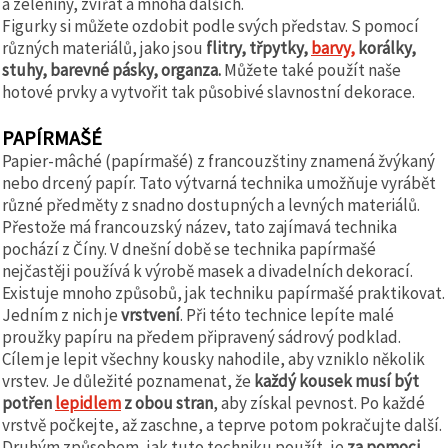
a zeleniny, zvířat a mnoha dalších.
Figurky si můžete ozdobit podle svých představ. S pomocí
různých materiálů, jako jsou
flitry, třpytky,
barvy,
korálky,
stuhy, barevné pásky, organza.
Můžete také použít naše
hotové prvky a vytvořit tak působivé slavnostní dekorace.
PAPÍRMAŠÉ
Papier-mâché (papírmašé) z francouzštiny znamená žvýkaný
nebo drcený papír. Tato výtvarná technika umožňuje vyrábět
různé předměty z snadno dostupných a levných materiálů.
Přestože má francouzský název, tato zajímavá technika
pochází z Číny. V dnešní době se technika papírmašé
nejčastěji používá k výrobě masek a divadelních dekorací.
Existuje mnoho způsobů, jak techniku papírmašé praktikovat.
Jedním z nich je
vrstvení
. Při této technice lepíte malé
proužky papíru na předem připravený sádrový podklad.
Cílem je lepit všechny kousky nahodile, aby vzniklo několik
vrstev. Je důležité poznamenat, že
každý kousek musí být
potřen
lepidlem
z obou stran
, aby získal pevnost. Po každé
vrstvě počkejte, až zaschne, a teprve potom pokračujte další.
Druhým způsobem, jak tuto techniku použít, je
za pomoci