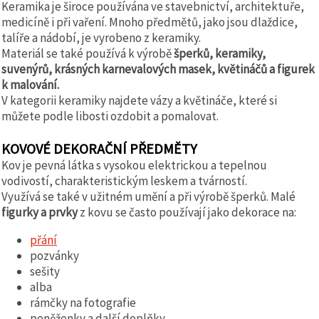
Keramika je široce používána ve stavebnictví, architektuře,
medicíně i při vaření. Mnoho předmětů, jako jsou dlaždice,
talíře a nádobí, je vyrobeno z keramiky.
Materiál se také používá k výrobě
šperků, keramiky,
suvenýrů, krásných karnevalových masek, květináčů a figurek
k malování.
V kategorii keramiky najdete vázy a květináče, které si
můžete podle libosti ozdobit a pomalovat.
KOVOVÉ DEKORAČNÍ PŘEDMĚTY
Kov je pevná látka s vysokou elektrickou a tepelnou
vodivostí, charakteristickým leskem a tvárností.
Využívá se také v užitném umění a při výrobě šperků. Malé
figurky a prvky
z kovu se často používají jako dekorace na:
přání
pozvánky
sešity
alba
rámčky na fotografie
peněženky a další doplňky.