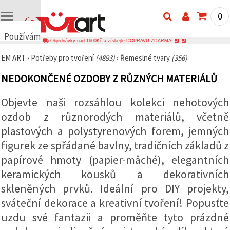
0
Používáme
Objednávky nad 1600Kč a získejte DOPRAVU ZDARMA!
cookies
EM ART
›
Potřeby pro tvoření
(4893)
›
Řemeslné tvary
(356)
🍪
Používáme
NEDOKONČENÉ OZDOBY Z RŮZNÝCH MATERIÁLŮ
cookies a
podobné
technologie,
Objevte naši rozsáhlou kolekci nehotových
abychom
zajistili
ozdob z různorodých materiálů, včetně
správné
fungování
plastových a polystyrenových forem, jemných
webu,
figurek ze spřádané bavlny, tradičních základů z
zlepšili vaše
prostředí
papírové hmoty (papier-mâché), elegantních
při jeho
používání a
keramických kousků a dekorativních
s vaším
souhlasem
skleněných prvků. Ideální pro DIY projekty,
analyzovali
sváteční dekorace a kreativní tvoření! Popusťte
návštěvnost
a
uzdu své fantazii a proměňte tyto prázdné
zobrazovali
relevantnější