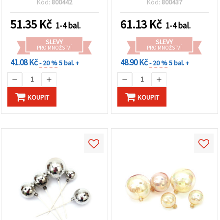
Kód:
800442
Kód:
800437
floristikou a kreativní
dekorace, květinová
tvoření
aranžmá a kreativní
51.35
Kč
61.13
Kč
1-4 bal.
1-4 bal.
tvoření
SLEVY
SLEVY
PRO MNOŽSTVÍ
PRO MNOŽSTVÍ
41.08 Kč
48.90 Kč
- 20 %
5 bal. +
- 20 %
5 bal. +
KOUPIT
KOUPIT