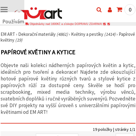
0
Používáme
Objednávky nad 1600Kč a získejte DOPRAVU ZDARMA!
cookies
EM ART
›
Dekorační materiály
(4861)
›
Květiny a pestíky
(1414)
›
Papírové
🍪
květiny
(19)
Používáme
cookies a
PAPÍROVÉ KVĚTINY A KYTICE
podobné
technologie,
abychom
Objevte naši kolekci nádherných papírových květin a kytic,
zajistili
správné
ideálních pro tvoření a dekorace! Najdete zde okouzlující
fungování
hotové papírové květiny různých tvarů a stylové kytice z
webu,
papírových růží za dostupné ceny. Skvěle se hodí pro
zlepšili vaše
prostředí
scrapbooking, mixed media techniky, výrobu věnců,
při jeho
svatebních doplňků i ručně vyráběných suvenýrů. Pozvedněte
používání a
své DIY projekty na vyšší úroveň s univerzálními papírovými
s vaším
souhlasem
květinami od EM ART!
analyzovali
návštěvnost
a
zobrazovali
19 položky | stránky 1/1
relevantnější