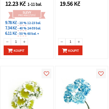
12.23
Kč
19.56
Kč
1-11 bal.
SLEVY
PRO MNOŽSTVÍ
9.78 Kč
- 20 %
12-23 bal.
7.34 Kč
- 40 %
24-59 bal.
6.11 Kč
- 50 %
60 bal. +
KOUPIT
KOUPIT