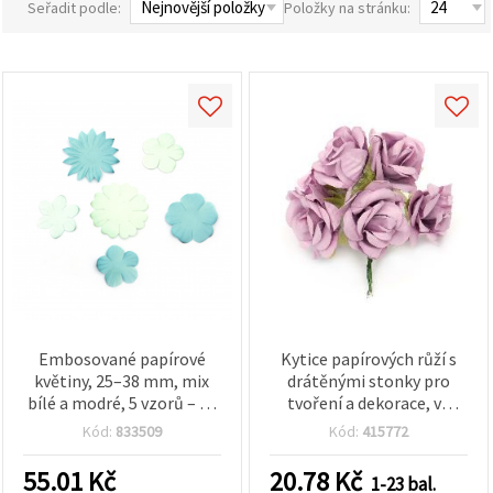
Seřadit podle:
Položky na stránku:
obsah a
reklamu, a
to i s
pomocí
našich
partnerů
pro
analýzu a
marketing.
Můžete
souhlasit s
použitím
všech
cookies
kliknutím
na
"Přijmout
vše!" Nebo
můžete
uvést své
Embosované papírové
Kytice papírových růží s
preference v
květiny, 25–38 mm, mix
drátěnými stonky pro
Nastavení
bílé a modré, 5 vzorů – 30
tvoření a dekorace, ve
výběrem
ks
světle fialové barvě,
daného
Kód:
833509
Kód:
415772
typu
40×80 mm – 6 ks
cookies a
55.01
Kč
20.78
Kč
kliknutím
1-23 bal.