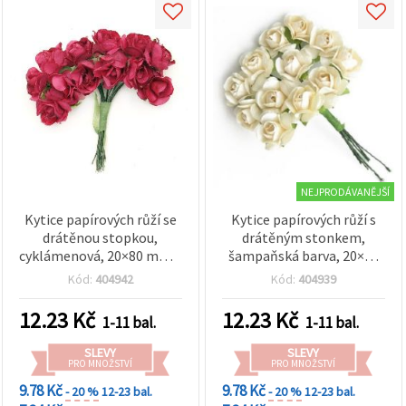
NEJPRODÁVANĚJŠÍ
Kytice papírových růží se
Kytice papírových růží s
drátěnou stopkou,
drátěným stonkem,
cyklámenová, 20×80 mm –
šampaňská barva, 20×80
balení 12 ks
mm – balení 12 ks
Kód:
404942
Kód:
404939
12.23
Kč
12.23
Kč
1-11 bal.
1-11 bal.
SLEVY
SLEVY
PRO MNOŽSTVÍ
PRO MNOŽSTVÍ
9.78 Kč
9.78 Kč
- 20 %
12-23 bal.
- 20 %
12-23 bal.