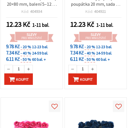
20×80 mm, balení 5–12 ks
poupátka 20 mm, sada 12
– na tvoření a dekorace
ks se zelenými drátěnými
Kód:
404934
Kód:
404921
stonky – papírové květiny
pro scrapbooking, výrobu
12.23
Kč
12.23
Kč
1-11 bal.
1-11 bal.
přání a DIY dekorace
SLEVY
SLEVY
PRO MNOŽSTVÍ
PRO MNOŽSTVÍ
9.78 Kč
9.78 Kč
- 20 %
12-23 bal.
- 20 %
12-23 bal.
7.34 Kč
7.34 Kč
- 40 %
24-59 bal.
- 40 %
24-59 bal.
6.11 Kč
6.11 Kč
- 50 %
60 bal. +
- 50 %
60 bal. +
KOUPIT
KOUPIT