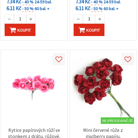
7.34 Kč
7.34 Kč
- 40 %
24-59 bal.
- 40 %
24-59 bal.
6.11 Kč
6.11 Kč
- 50 %
60 bal. +
- 50 %
60 bal. +
KOUPIT
KOUPIT
NEJPRODÁVANĚJŠÍ
Kytice papírových růží se
Mini červené růže z
stonkem z drátu, růžové,
mulberry papíru,