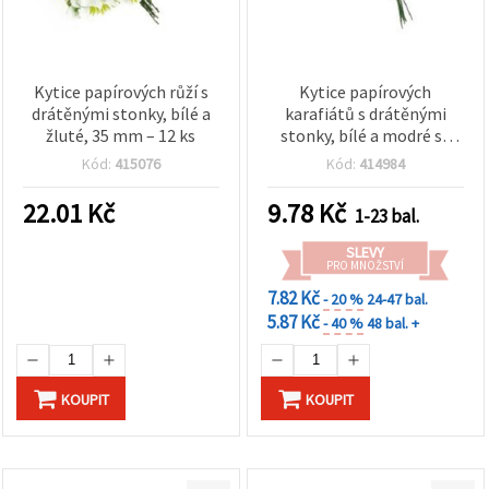
Kytice papírových růží s
Kytice papírových
drátěnými stonky, bílé a
karafiátů s drátěnými
žluté, 35 mm – 12 ks
stonky, bílé a modré se
třpytkami, 30×90 mm - 6
Kód:
415076
Kód:
414984
ks
22.01
Kč
9.78
Kč
1-23 bal.
SLEVY
PRO MNOŽSTVÍ
7.82 Kč
- 20 %
24-47 bal.
5.87 Kč
- 40 %
48 bal. +
KOUPIT
KOUPIT