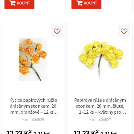
KOUPIT
KOUPIT
Kytice papírových růží s
Papírové růže s drátěným
drátěným stonkem, 20
stonkem, 20 mm, žluté,
mm, oranžové – 12 ks |
1–12 ks – květiny pro
papírové květiny pro
scrapbooking, výrobu
Kód:
404929
Kód:
404927
scrapbooking, výrobu
přání a DIY dekorace
přání a DIY dekorace
12.23
Kč
12.23
Kč
1-11 bal.
1-11 bal.