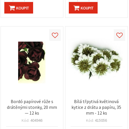
KOUPIT
KOUPIT
Bordó papírové růže s
Bílá třpytivá květinová
drátěnými stonky, 20 mm
kytice z drátu a papíru, 35
— 12 ks
mm - 12 ks
Kód:
404946
Kód:
415056