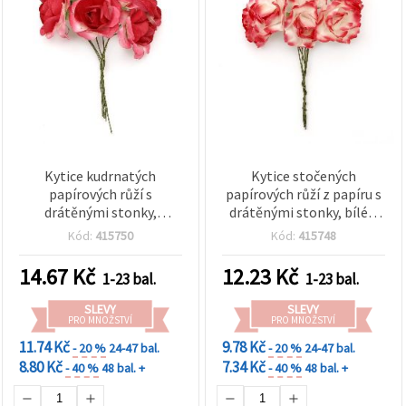
Kytice kudrnatých
Kytice stočených
papírových růží s
papírových růží z papíru s
drátěnými stonky,
drátěnými stonky, bílé a
červené, 35×80 mm – 6 ks
červené, 25×70 mm – 6 ks
Kód:
415750
Kód:
415748
(pro tvoření a aranžování)
14.67
Kč
12.23
Kč
1-23 bal.
1-23 bal.
SLEVY
SLEVY
PRO MNOŽSTVÍ
PRO MNOŽSTVÍ
11.74 Kč
9.78 Kč
- 20 %
24-47 bal.
- 20 %
24-47 bal.
8.80 Kč
7.34 Kč
- 40 %
48 bal. +
- 40 %
48 bal. +