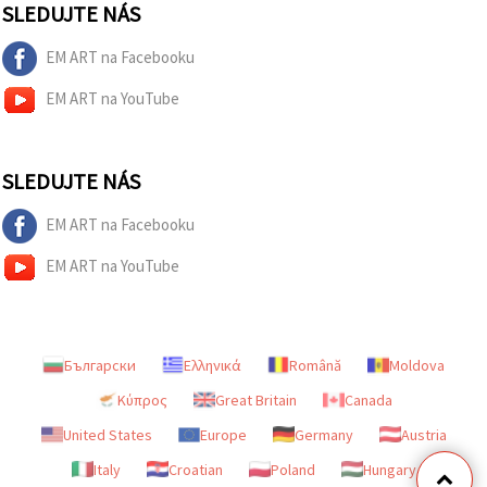
SLEDUJTE NÁS
EM ART na Facebooku
EM ART na YouTube
SLEDUJTE NÁS
EM ART na Facebooku
EM ART na YouTube
Български
Ελληνικά
Română
Moldova
Κύπρος
Great Britain
Canada
United States
Europe
Germany
Austria
Italy
Croatian
Poland
Hungary