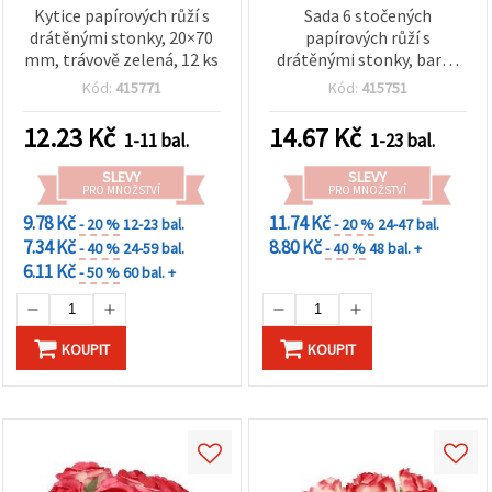
Kytice papírových růží s
Sada 6 stočených
drátěnými stonky, 20×70
papírových růží s
mm, trávově zelená, 12 ks
drátěnými stonky, barva
šampaňského, 35×80 mm
Kód:
415771
Kód:
415751
12.23
Kč
14.67
Kč
1-11 bal.
1-23 bal.
SLEVY
SLEVY
PRO MNOŽSTVÍ
PRO MNOŽSTVÍ
9.78 Kč
11.74 Kč
- 20 %
12-23 bal.
- 20 %
24-47 bal.
7.34 Kč
8.80 Kč
- 40 %
24-59 bal.
- 40 %
48 bal. +
6.11 Kč
- 50 %
60 bal. +
KOUPIT
KOUPIT