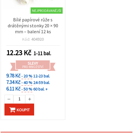
NEJPRODÁVANĚJŠÍ
Bílé papírové růže s
drátěnými stonky 20 × 90
mm – balení 12 ks
Kód:
404920
12.23
Kč
1-11 bal.
SLEVY
PRO MNOŽSTVÍ
9.78 Kč
- 20 %
12-23 bal.
7.34 Kč
- 40 %
24-59 bal.
6.11 Kč
- 50 %
60 bal. +
KOUPIT