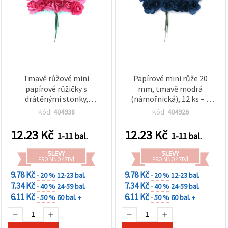
Tmavě růžové mini
Papírové mini růže 20
papírové růžičky s
mm, tmavě modrá
drátěnými stonky,
(námořnická), 12 ks – s
hlavičky 20 mm, balení 12
drátěnými stonky, umělé
Kód:
404938
Kód:
404926
ks – papírové květiny pro
květiny pro tvoření,
scrapbooking, výrobu
aranžování, scrapbooking
12.23
Kč
12.23
Kč
1-11 bal.
1-11 bal.
přání a DIY květinové
a svatební dekorace
dekorace
SLEVY
SLEVY
PRO MNOŽSTVÍ
PRO MNOŽSTVÍ
9.78 Kč
9.78 Kč
- 20 %
12-23 bal.
- 20 %
12-23 bal.
7.34 Kč
7.34 Kč
- 40 %
24-59 bal.
- 40 %
24-59 bal.
6.11 Kč
6.11 Kč
- 50 %
60 bal. +
- 50 %
60 bal. +